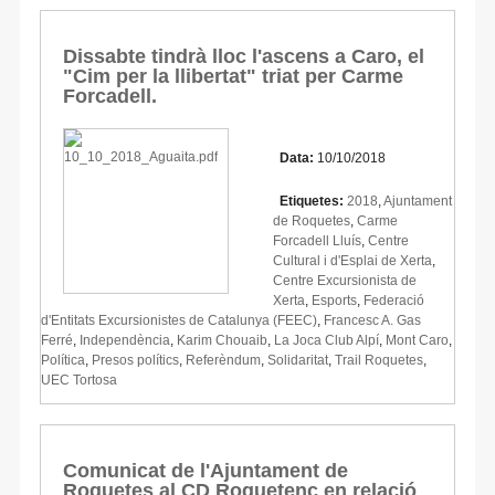
Dissabte tindrà lloc l'ascens a Caro, el
"Cim per la llibertat" triat per Carme
Forcadell.
Data:
10/10/2018
Etiquetes:
2018
,
Ajuntament
de Roquetes
,
Carme
Forcadell Lluís
,
Centre
Cultural i d'Esplai de Xerta
,
Centre Excursionista de
Xerta
,
Esports
,
Federació
d'Entitats Excursionistes de Catalunya (FEEC)
,
Francesc A. Gas
Ferré
,
Independència
,
Karim Chouaib
,
La Joca Club Alpí
,
Mont Caro
,
Política
,
Presos polítics
,
Referèndum
,
Solidaritat
,
Trail Roquetes
,
UEC Tortosa
Comunicat de l'Ajuntament de
Roquetes al CD Roquetenc en relació