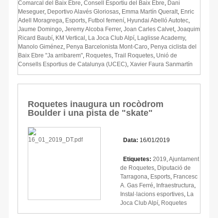
Comarcal del Baix Ebre
,
Consell Esportiu del Baix Ebre
,
Dani
Meseguer
,
Deportivo Alavés Gloriosas
,
Emma Martín Queralt
,
Enric
Adell Moragrega
,
Esports
,
Futbol femení
,
Hyundai Abelló Autotec
,
Jaume Domingo
,
Jeremy Alcoba Ferrer
,
Joan Carles Calvet
,
Joaquim
Ricard Baubí
,
KM Vertical
,
La Joca Club Alpí
,
Laglisse Academy
,
Manolo Giménez
,
Penya Barcelonista Mont-Caro
,
Penya ciclista del
Baix Ebre "Ja arribarem"
,
Roquetes
,
Trail Roquetes
,
Unió de
Consells Esportius de Catalunya (UCEC)
,
Xavier Faura Sanmartín
Roquetes inaugura un rocòdrom
Boulder i una pista de "skate"
Data:
16/01/2019
Etiquetes:
2019
,
Ajuntament
de Roquetes
,
Diputació de
Tarragona
,
Esports
,
Francesc
A. Gas Ferré
,
Infraestructura
,
Instal·lacions esportives
,
La
Joca Club Alpí
,
Roquetes