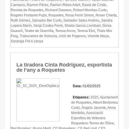
Carrasco
,
Ramon Pérez
,
Ramon Ribes Adell
,
Raval de Cristo
,
Revista de Roquetes
,
Richard Dawson
,
Robert Monllau Curto
,
Rogelio Fontanet Pujol
,
Roquetes
,
Rosa Ferré Simon
,
Roser Cherta
,
Ruth Gómez
,
Salvador Bel Curto
,
Salvador Sales Andreu
,
Sandra
Lopera Marín
,
Sergi Costes Ferré
,
Sheila Garcia Llombart
,
Sònia
Guasch
,
Teatre de Guerrilla
,
Teresa Arcos
,
Teresa Ebri
,
Thais Mor
Puig
,
Trabucaires de Solsona
,
Unió de Pagesos
,
Vicente Moya
,
Xaranga Fot-li canya
La tiradora Cinta Rodríguez, esportista
de l’any a Roquetes
Data:
01/02/2025
Etiquetes:
2025
,
Ajuntament
de Roquetes
,
Albert Bertomeu
Curto
,
Ángelo Jacome
,
Anna
Montolio
,
Associació
Esportiva de Veterans
Roquetenc Terres de l'Ebre
,
Biel Rupérez
,
Bruna Martí
,
CD Roquetenc
,
CE Peó Vuit
,
CFS