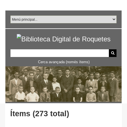
Salta
al
contingut
principal
Cerca avançada (només ítems)
Ítems (273 total)