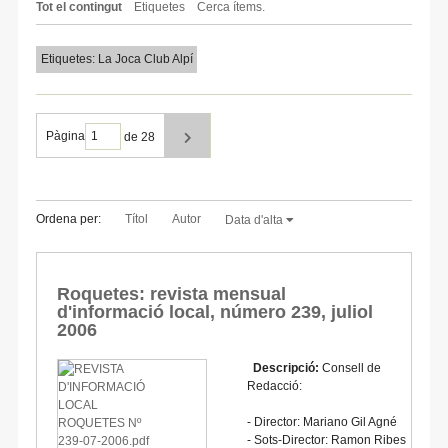
Tot el contingut
Etiquetes
Cerca ítems.
Etiquetes: La Joca Club Alpí
Pàgina
de 28
Ordena per:
Títol
Autor
Data d'alta
Roquetes: revista mensual
d'informació local, número 239, juliol
2006
Descripció:
Consell de
Redacció:
- Director: Mariano Gil Agné
- Sots-Director: Ramon Ribes