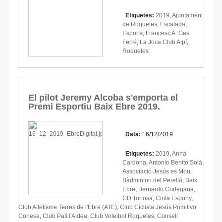
Etiquetes:
2019
,
Ajuntament
de Roquetes
,
Escalada
,
Esports
,
Francesc A. Gas
Ferré
,
La Joca Club Alpí
,
Roquetes
El pilot Jeremy Alcoba s'emporta el
Premi Esportiu Baix Ebre 2019.
Data:
16/12/2019
Etiquetes:
2019
,
Anna
Cardona
,
Antonio Benito Solà
,
Associació Jesús es Mou
,
Bàdminton del Perelló
,
Baix
Ebre
,
Bernardo Cortegana
,
CD Tortosa
,
Cinta Espuny
,
Club Atletisme Terres de l'Ebre (ATE)
,
Club Ciclista Jesús Primitivo
Conesa
,
Club Patí l'Aldea
,
Club Voleibol Roquetes
,
Consell