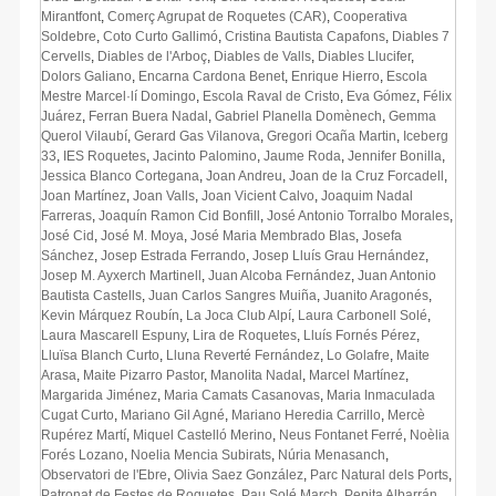
Mirantfont
,
Comerç Agrupat de Roquetes (CAR)
,
Cooperativa
Soldebre
,
Coto Curto Gallimó
,
Cristina Bautista Capafons
,
Diables 7
Cervells
,
Diables de l'Arboç
,
Diables de Valls
,
Diables Llucifer
,
Dolors Galiano
,
Encarna Cardona Benet
,
Enrique Hierro
,
Escola
Mestre Marcel·lí Domingo
,
Escola Raval de Cristo
,
Eva Gómez
,
Félix
Juárez
,
Ferran Buera Nadal
,
Gabriel Planella Domènech
,
Gemma
Querol Vilaubí
,
Gerard Gas Vilanova
,
Gregori Ocaña Martin
,
Iceberg
33
,
IES Roquetes
,
Jacinto Palomino
,
Jaume Roda
,
Jennifer Bonilla
,
Jessica Blanco Cortegana
,
Joan Andreu
,
Joan de la Cruz Forcadell
,
Joan Martínez
,
Joan Valls
,
Joan Vicient Calvo
,
Joaquim Nadal
Farreras
,
Joaquín Ramon Cid Bonfill
,
José Antonio Torralbo Morales
,
José Cid
,
José M. Moya
,
José Maria Membrado Blas
,
Josefa
Sánchez
,
Josep Estrada Ferrando
,
Josep Lluís Grau Hernández
,
Josep M. Ayxerch Martinell
,
Juan Alcoba Fernández
,
Juan Antonio
Bautista Castells
,
Juan Carlos Sangres Muiña
,
Juanito Aragonés
,
Kevin Márquez Roubín
,
La Joca Club Alpí
,
Laura Carbonell Solé
,
Laura Mascarell Espuny
,
Lira de Roquetes
,
Lluís Fornés Pérez
,
Lluïsa Blanch Curto
,
Lluna Reverté Fernández
,
Lo Golafre
,
Maite
Arasa
,
Maite Pizarro Pastor
,
Manolita Nadal
,
Marcel Martínez
,
Margarida Jiménez
,
Maria Camats Casanovas
,
Maria Inmaculada
Cugat Curto
,
Mariano Gil Agné
,
Mariano Heredia Carrillo
,
Mercè
Rupérez Martí
,
Miquel Castelló Merino
,
Neus Fontanet Ferré
,
Noèlia
Forés Lozano
,
Noelia Mencia Subirats
,
Núria Menasanch
,
Observatori de l'Ebre
,
Olivia Saez González
,
Parc Natural dels Ports
,
Patronat de Festes de Roquetes
,
Pau Solé March
,
Pepita Albarrán