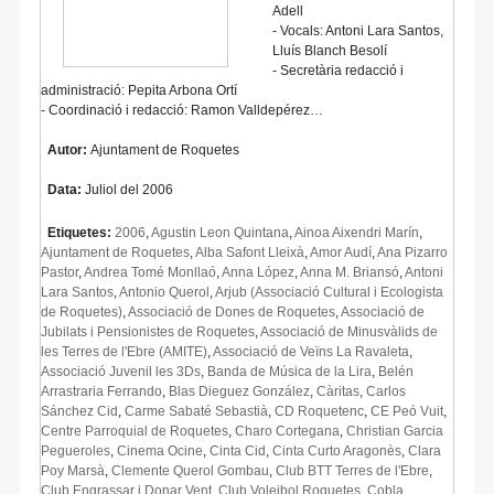
Adell
- Vocals: Antoni Lara Santos,
Lluís Blanch Besolí
- Secretària redacció i
administració: Pepita Arbona Ortí
- Coordinació i redacció: Ramon Valldepérez…
Autor:
Ajuntament de Roquetes
Data:
Juliol del 2006
Etiquetes:
2006
,
Agustin Leon Quintana
,
Ainoa Aixendri Marín
,
Ajuntament de Roquetes
,
Alba Safont Lleixà
,
Amor Audí
,
Ana Pizarro
Pastor
,
Andrea Tomé Monllaó
,
Anna López
,
Anna M. Briansó
,
Antoni
Lara Santos
,
Antonio Querol
,
Arjub (Associació Cultural i Ecologista
de Roquetes)
,
Associació de Dones de Roquetes
,
Associació de
Jubilats i Pensionistes de Roquetes
,
Associació de Minusvàlids de
les Terres de l'Ebre (AMITE)
,
Associació de Veïns La Ravaleta
,
Associació Juvenil les 3Ds
,
Banda de Música de la Lira
,
Belén
Arrastraria Ferrando
,
Blas Dieguez González
,
Càritas
,
Carlos
Sánchez Cid
,
Carme Sabaté Sebastià
,
CD Roquetenc
,
CE Peó Vuit
,
Centre Parroquial de Roquetes
,
Charo Cortegana
,
Christian Garcia
Pegueroles
,
Cinema Ocine
,
Cinta Cid
,
Cinta Curto Aragonès
,
Clara
Poy Marsà
,
Clemente Querol Gombau
,
Club BTT Terres de l'Ebre
,
Club Engrassar i Donar Vent
,
Club Voleibol Roquetes
,
Cobla