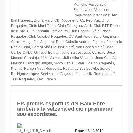
Montolio
,
Associació
Esportiva de Veterans
Roquetenc Terres de l'Ebre
,
Biel Rupérez
,
Bruna Martí
,
CD Roquetenc
,
CE Peó Vuit
,
CFS
Roquetes
,
Cinta Martí Tolós
,
Cinta Rodríguez Audí
,
Club BTT Terres
de l'Ebre
,
Club Esportiu Ebre Agility
,
Club Esportiu Vòlei Platja
Roquetes
,
Club Voleibol Roquetes
,
CV Sant Pere i Sant Pau
,
Elena
Garcia Maigí
,
Elio Amposta
,
Enric Caballé Andreu
,
Esports
,
Fernando
Recio Comí
,
Gerard Añó Pla
,
Isak Martí
,
Ivan Garcia Maigí
,
Joan
Carles Calbet Gil
,
Joel Beltran
,
Jofre Baiges
,
José Carreño
,
José
Manuel Canalejo
,
Júlia Matheu
,
Júlia Vilar Vidal
,
La Joca Club Alpí
,
Mariona Fabregat Baiges
,
Nicco Deniau
,
Pau Hidalgo Aragonés
,
Premis
,
Ramon Also
,
Roquetes
,
Ruslanas Sustauskite
,
Sergio
Rodríguez López
,
Societat de Caçadors "La perdiz Roquetense"
,
Trail Roquetes
,
Xavi Franch
Els premis esportius del Baix Ebre
arriben a la setzena edició i premiaran
800 esportistes.
Data:
13/12/2019