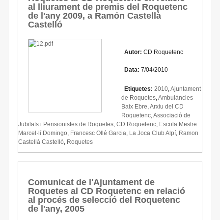
al lliurament de premis del Roquetenc
de l'any 2009, a Ramón Castellà
Castelló
Autor:
CD Roquetenc
Data:
7/04/2010
Etiquetes:
2010
,
Ajuntament
de Roquetes
,
Ambulàncies
Baix Ebre
,
Arxiu del CD
Roquetenc
,
Associació de
Jubilats i Pensionistes de Roquetes
,
CD Roquetenc
,
Escola Mestre
Marcel·lí Domingo
,
Francesc Ollé Garcia
,
La Joca Club Alpí
,
Ramon
Castellà Castelló
,
Roquetes
Comunicat de l'Ajuntament de
Roquetes al CD Roquetenc en relació
al procés de selecció del Roquetenc
de l'any, 2005