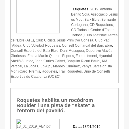
Etiquetes:
2019
,
Antonio
Benito Solà
,
Associació Jesús
es Mou
,
Baix Ebre
,
Bernardo
Cortegana
,
CD Roquetenc
,
CD Tortosa
,
Centre d'Esports
Tortosa
,
Club Atletisme Terres
de l'Ebre (ATE)
,
Club Ciclista Jesús Primitivo Conesa
,
Club Patí
l'Aldea
,
Club Voleibol Roquetes
,
Consell Comarcal del Baix Ebre
,
Consell Esportiu del Baix Ebre
,
Dani Meseguer
,
Deportivo Alavés
Gloriosas
,
Emma Martín Queralt
,
Esports
,
Futbol femení
,
Hyundai
Abelló Autotec
,
Joan Carles Calvet
,
Joaquim Ricart Baubí
,
KM
Vertical
,
La Joca Club Alpí
,
Manolo Giménez
,
Penya Barcelonista
Mont-Caro
,
Premis
,
Roquetes
,
Trail Roquetes
,
Unió de Consells
Esportius de Catalunya (UCEC)
Roquetes habilita un rocòdrom
Boulder i una pista de "skate" a
l'entorn del pavelló.
Data:
18/01/2019