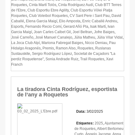
Roquetes
,
Cinta Martí Tolós
,
Cinta Rodríguez Audí
,
Club BTT Terres
de l'Ebre
,
Club Esportiu Ebre Agility
,
Club Esportiu Vòlei Platja
Roquetes
,
Club Voleibol Roquetes
,
CV Sant Pere i Sant Pau
,
David
Caballé
,
Elena Garcia Maigí
,
Elio Amposta
,
Enric Caballé Andreu
,
Esports
,
Fernando Recio Comí
,
Gerard Añó Pla
,
Isak Martí
,
Ivan
Garcia Maigí
,
Joan Carles Calbet Gil
,
Joel Beltran
,
Jofre Baiges
,
José Carreño
,
José Manuel Canalejo
,
Júlia Matheu
,
Júlia Vilar Vidal
,
La Joca Club Alpí
,
Mariona Fabregat Baiges
,
Nicco Deniau
,
Pau
Hidalgo Aragonés
,
Premis
,
Ramon Also
,
Roquetes
,
Ruslanas
Sustauskite
,
Sergio Rodríguez López
,
Societat de Caçadors "La
perdiz Roquetense"
,
Sonia Andrade Ruiz
,
Trail Roquetes
,
Xavi
Franch
La tiradora Cinta Rodríguez, esportista
de l’any a Roquetes
Data:
3/02/2025
Etiquetes:
2025
,
Ajuntament
de Roquetes
,
Albert Bertomeu
Curto
,
Ángelo Jacome
,
Anna