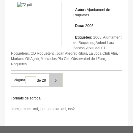
Autor:
Ajuntament de
Roquetes
Data:
2005
Etiquetes:
2005
,
Ajuntament
de Roquetes
,
Antoni Lara
Santos
,
Arxiu del CD
Roquetenc
,
CD Roquetenc
,
Joan Alegret Ribas
,
La Joca Club Alpí
,
Mariano Gil Agné
,
Mercedes Pla Cid
,
Observatori de l'Ebre
,
Roquetes
Pàgina
de 28
Formats de sortida
atom
,
dcmes-xml
,
json
,
omeka-xml
,
rss2