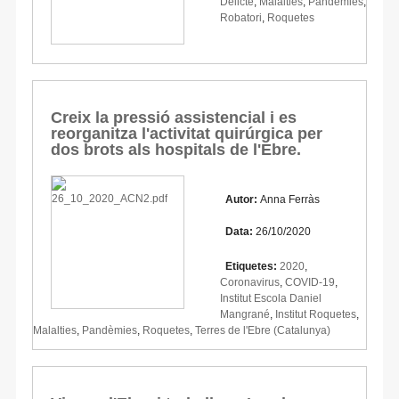
Delicte
,
Malalties
,
Pandèmies
,
Robatori
,
Roquetes
Creix la pressió assistencial i es
reorganitza l'activitat quirúrgica per
dos brots als hospitals de l'Ebre.
Autor:
Anna Ferràs
Data:
26/10/2020
Etiquetes:
2020
,
Coronavirus
,
COVID-19
,
Institut Escola Daniel
Mangrané
,
Institut Roquetes
,
Malalties
,
Pandèmies
,
Roquetes
,
Terres de l'Ebre (Catalunya)