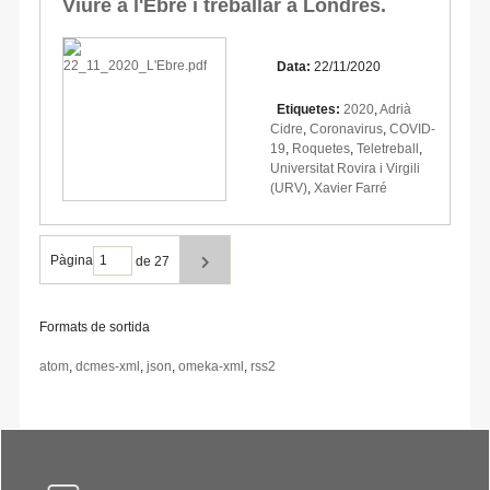
Viure a l'Ebre i treballar a Londres.
Data:
22/11/2020
Etiquetes:
2020
,
Adrià
Cidre
,
Coronavirus
,
COVID-
19
,
Roquetes
,
Teletreball
,
Universitat Rovira i Virgili
(URV)
,
Xavier Farré
Pàgina
de 27
Formats de sortida
atom
,
dcmes-xml
,
json
,
omeka-xml
,
rss2