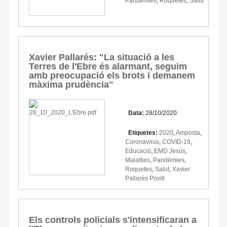
Pandèmies
,
Roquetes
,
Salut
Xavier Pallarés: "La situació a les
Terres de l'Ebre és alarmant, seguim
amb preocupació els brots i demanem
màxima prudència"
Data:
28/10/2020
Etiquetes:
2020
,
Amposta
,
Coronavirus
,
COVID-19
,
Educació
,
EMD Jesús
,
Malalties
,
Pandèmies
,
Roquetes
,
Salut
,
Xavier
Pallarès Povill
Els controls policials s'intensificaran a