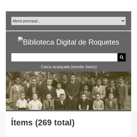
Salta
al
contingut
principal
Cerca avançada (només ítems)
Ítems (269 total)