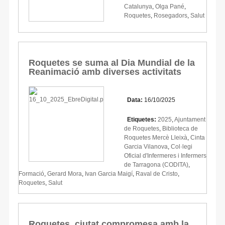
Catalunya
,
Olga Pané
,
Roquetes
,
Rosegadors
,
Salut
Roquetes se suma al Dia Mundial de la
Reanimació amb diverses activitats
Data:
16/10/2025
Etiquetes:
2025
,
Ajuntament
de Roquetes
,
Biblioteca de
Roquetes Mercè Lleixà
,
Cinta
Garcia Vilanova
,
Col·legi
Oficial d'Infermeres i Infermers
de Tarragona (CODITA)
,
Formació
,
Gerard Mora
,
Ivan Garcia Maigí
,
Raval de Cristo
,
Roquetes
,
Salut
Roquetes, ciutat compromesa amb la