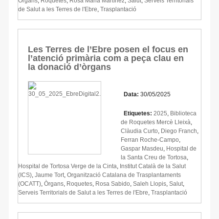
Òrgans
,
Roquetes
,
Rosa Maria Martínez
,
Salut
,
Serveis Territorials
de Salut a les Terres de l'Ebre
,
Trasplantació
Les Terres de l’Ebre posen el focus en
l’atenció primària com a peça clau en
la donació d’òrgans
Data:
30/05/2025
Etiquetes:
2025
,
Biblioteca
de Roquetes Mercè Lleixà
,
Clàudia Curto
,
Diego Franch
,
Ferran Roche-Campo
,
Gaspar Masdeu
,
Hospital de
la Santa Creu de Tortosa
,
Hospital de Tortosa Verge de la Cinta
,
Institut Català de la Salut
(ICS)
,
Jaume Tort
,
Organització Catalana de Trasplantaments
(OCATT)
,
Òrgans
,
Roquetes
,
Rosa Sabido
,
Saleh Llopis
,
Salut
,
Serveis Territorials de Salut a les Terres de l'Ebre
,
Trasplantació