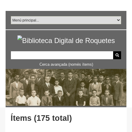
Salta
al
contingut
principal
Cerca avançada (només ítems)
Ítems (175 total)