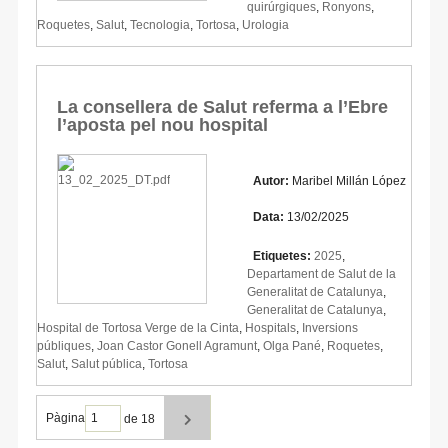
quirúrgiques
,
Ronyons
,
Roquetes
,
Salut
,
Tecnologia
,
Tortosa
,
Urologia
La consellera de Salut referma a l’Ebre
l’aposta pel nou hospital
Autor:
Maribel Millán López
Data:
13/02/2025
Etiquetes:
2025
,
Departament de Salut de la
Generalitat de Catalunya
,
Generalitat de Catalunya
,
Hospital de Tortosa Verge de la Cinta
,
Hospitals
,
Inversions
públiques
,
Joan Castor Gonell Agramunt
,
Olga Pané
,
Roquetes
,
Salut
,
Salut pública
,
Tortosa
Pàgina
de 18