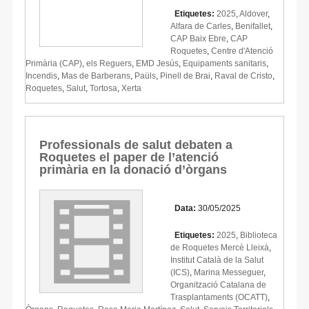
Etiquetes:
2025
,
Aldover
,
Alfara de Carles
,
Benifallet
,
CAP Baix Ebre
,
CAP
Roquetes
,
Centre d'Atenció
Primària (CAP)
,
els Reguers
,
EMD Jesús
,
Equipaments sanitaris
,
Incendis
,
Mas de Barberans
,
Paüls
,
Pinell de Brai
,
Raval de Cristo
,
Roquetes
,
Salut
,
Tortosa
,
Xerta
Professionals de salut debaten a
Roquetes el paper de l’atenció
primària en la donació d’òrgans
Data:
30/05/2025
Etiquetes:
2025
,
Biblioteca
de Roquetes Mercè Lleixà
,
Institut Català de la Salut
(ICS)
,
Marina Messeguer
,
Organització Catalana de
Trasplantaments (OCATT)
,