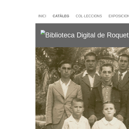
Salta
al
contingut
INICI
CATÀLEG
COL·LECCIONS
EXPOSICIO
principal