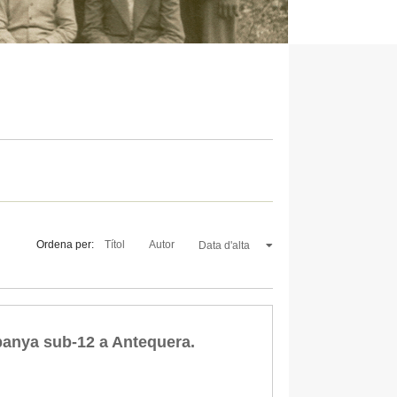
Ordena per:
Títol
Autor
Data d'alta
panya sub-12 a Antequera.