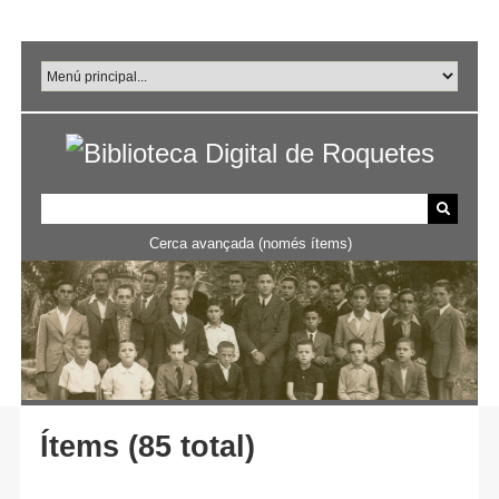
Salta
al
contingut
principal
Cerca avançada (només ítems)
Ítems (85 total)