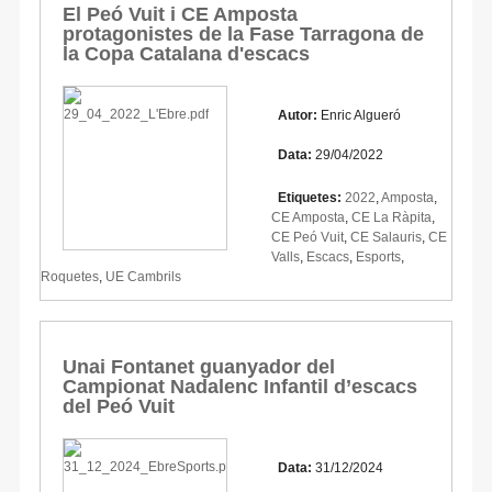
El Peó Vuit i CE Amposta
protagonistes de la Fase Tarragona de
la Copa Catalana d'escacs
Autor:
Enric Algueró
Data:
29/04/2022
Etiquetes:
2022
,
Amposta
,
CE Amposta
,
CE La Ràpita
,
CE Peó Vuit
,
CE Salauris
,
CE
Valls
,
Escacs
,
Esports
,
Roquetes
,
UE Cambrils
Unai Fontanet guanyador del
Campionat Nadalenc Infantil d’escacs
del Peó Vuit
Data:
31/12/2024