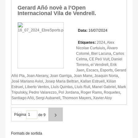
Gerard Añó novè a l’Open
Internacional Vila de Vendrell.
Data:
16/07/2024
Etiquetes:
2024
,
Alex
Nicolae Curtuiuis
,
Álvaro
Colomé
,
Biel Lacuna
,
Carlos
Celma
,
CE Peó Vuit
,
Daniel
Torrens
,
el Vendrell
,
Erik
Jaen
,
Escacs
,
Esports
,
Gerard
Añó Pla
,
Joan Alerany
,
Joan Garriga
,
Joan Mane
,
Joaquin Noria
,
José Mariano Aviol
,
Josep Maria Beltran
,
Kallan Estruell
,
Kilian
Estruel
,
Liberto Ventos
,
Lluís Quintas
,
Lluís Rull
,
Manel Gabriel
,
Mark
Tripulskiy
,
Pedro Valarezzo
,
Pol Jordana
,
Roger Rams
,
Roquetes
,
Santiago Añó
,
Sergi Aubanell
,
Thomson Mayers
,
Xavier Aloy
Pàgina
de 9
Formats de sortida