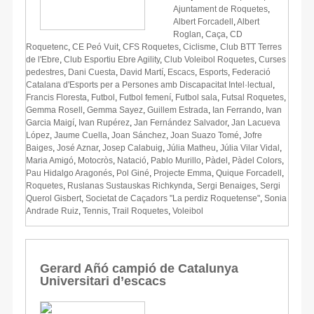
Ajuntament de Roquetes
,
Albert Forcadell
,
Albert
Roglan
,
Caça
,
CD
Roquetenc
,
CE Peó Vuit
,
CFS Roquetes
,
Ciclisme
,
Club BTT Terres
de l'Ebre
,
Club Esportiu Ebre Agility
,
Club Voleibol Roquetes
,
Curses
pedestres
,
Dani Cuesta
,
David Martí
,
Escacs
,
Esports
,
Federació
Catalana d'Esports per a Persones amb Discapacitat Intel·lectual
,
Francis Floresta
,
Futbol
,
Futbol femení
,
Futbol sala
,
Futsal Roquetes
,
Gemma Rosell
,
Gemma Sayez
,
Guillem Estrada
,
Ian Ferrando
,
Ivan
Garcia Maigí
,
Ivan Rupérez
,
Jan Fernández Salvador
,
Jan Lacueva
López
,
Jaume Cuella
,
Joan Sánchez
,
Joan Suazo Tomé
,
Jofre
Baiges
,
José Aznar
,
Josep Calabuig
,
Júlia Matheu
,
Júlia Vilar Vidal
,
Maria Amigó
,
Motocròs
,
Natació
,
Pablo Murillo
,
Pàdel
,
Pàdel Colors
,
Pau Hidalgo Aragonés
,
Pol Giné
,
Projecte Emma
,
Quique Forcadell
,
Roquetes
,
Ruslanas Sustauskas Richkynda
,
Sergi Benaiges
,
Sergi
Querol Gisbert
,
Societat de Caçadors "La perdiz Roquetense"
,
Sonia
Andrade Ruiz
,
Tennis
,
Trail Roquetes
,
Voleibol
Gerard Añó campió de Catalunya
Universitari d’escacs