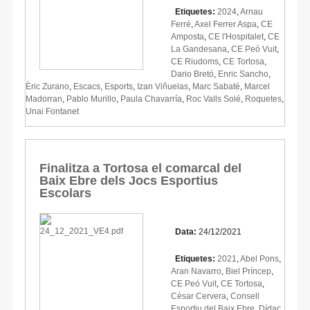
Etiquetes:
2024
,
Arnau
Ferré
,
Axel Ferrer Aspa
,
CE
Amposta
,
CE l'Hospitalet
,
CE
La Gandesana
,
CE Peó Vuit
,
CE Riudoms
,
CE Tortosa
,
Dario Bretó
,
Enric Sancho
,
Èric Zurano
,
Escacs
,
Esports
,
Izan Viñuelas
,
Marc Sabaté
,
Marcel
Madorran
,
Pablo Murillo
,
Paula Chavarría
,
Roc Valls Solé
,
Roquetes
,
Unai Fontanet
Finalitza a Tortosa el comarcal del
Baix Ebre dels Jocs Esportius
Escolars
Data:
24/12/2021
Etiquetes:
2021
,
Abel Pons
,
Aran Navarro
,
Biel Príncep
,
CE Peó Vuit
,
CE Tortosa
,
Cèsar Cervera
,
Consell
Esportiu del Baix Ebre
,
Dídac