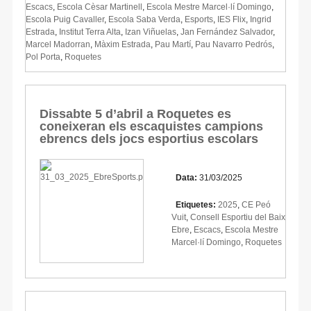
Escacs
,
Escola Cèsar Martinell
,
Escola Mestre Marcel·lí Domingo
,
Escola Puig Cavaller
,
Escola Saba Verda
,
Esports
,
IES Flix
,
Ingrid
Estrada
,
Institut Terra Alta
,
Izan Viñuelas
,
Jan Fernández Salvador
,
Marcel Madorran
,
Màxim Estrada
,
Pau Martí
,
Pau Navarro Pedrós
,
Pol Porta
,
Roquetes
Dissabte 5 d’abril a Roquetes es
coneixeran els escaquistes campions
ebrencs dels jocs esportius escolars
Data:
31/03/2025
Etiquetes:
2025
,
CE Peó
Vuit
,
Consell Esportiu del Baix
Ebre
,
Escacs
,
Escola Mestre
Marcel·lí Domingo
,
Roquetes