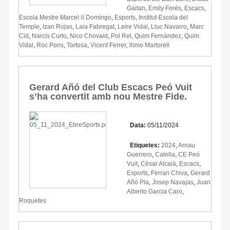
Gaitan
,
Emily Forés
,
Escacs
,
Escola Mestre Marcel·lí Domingo
,
Esports
,
Institut-Escola del
Temple
,
Izan Rojas
,
Laia Fabregat
,
Leire Vidal
,
Lluc Navarro
,
Marc
Cid
,
Narcís Curto
,
Nico Chovaid
,
Pol Rel
,
Quim Fernández
,
Quim
Vidal
,
Roc Pons
,
Tortosa
,
Vicent Ferrer
,
Ximo Martorell
Gerard Añó del Club Escacs Peó Vuit
s’ha convertit amb nou Mestre Fide.
Data:
05/11/2024
Etiquetes:
2024
,
Arnau
Guerrero
,
Calella
,
CE Peó
Vuit
,
Cèsar Alcalà
,
Escacs
,
Esports
,
Ferran Chiva
,
Gerard
Añó Pla
,
Josep Navajas
,
Juan
Alberto Garcia Caro
,
Roquetes