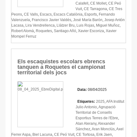
Calafell
,
CE Mollet
,
CE Peó
Vuit
,
CE Tarragona
,
CE Tres
Peons
,
CE Valls
,
Escacs
,
Escacs Catalònia
,
Esports
,
Fernando
Valenzuela
,
Francisco Javier Valdés
,
José María Barón
,
Josep Antón
Lacasa
,
Lira Vendrellenca
,
Llàtzer Bru
,
Luis Rojas
,
Miguel Muñoz
,
Robert Alomà
,
Roquetes
,
Santiago Añó
,
Xavier Escoriza
,
Xavier
Mompel Ferruz
Els escaquistes escolars ebrencs
tanquen a Roquetes el campionat
territorial dels jocs
Data:
08/04/2025
Etiquetes:
2025
,
AFA Institut
Julio Antonio
,
Agrupació
Territorial de Consells
Esportius Terres de l'Ebre
,
Alan Alerany
,
Alexander
Sánchez
,
Aran Monclús
,
Axel
Ferrer Aspa
,
Biel Lacuna
,
CE Peó Vuit
,
CE Tortosa
,
Erik Jaen
,