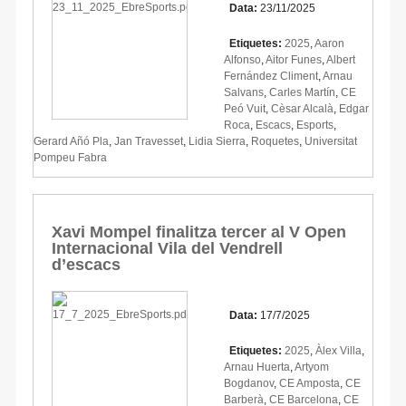
Data:
23/11/2025
Etiquetes:
2025
,
Aaron
Alfonso
,
Aitor Funes
,
Albert
Fernández Climent
,
Arnau
Salvans
,
Carles Martín
,
CE
Peó Vuit
,
Cèsar Alcalà
,
Edgar
Roca
,
Escacs
,
Esports
,
Gerard Añó Pla
,
Jan Travesset
,
Lidia Sierra
,
Roquetes
,
Universitat
Pompeu Fabra
Xavi Mompel finalitza tercer al V Open
Internacional Vila del Vendrell
d’escacs
Data:
17/7/2025
Etiquetes:
2025
,
Àlex Villa
,
Arnau Huerta
,
Artyom
Bogdanov
,
CE Amposta
,
CE
Barberà
,
CE Barcelona
,
CE