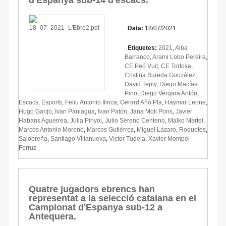
Data:
18/07/2021
Etiquetes:
2021
,
Alba
Barranco
,
Arami Lobo Pereira
,
CE Peó Vuit
,
CE Tortosa
,
Cristina Sureda González
,
David Teply
,
Diego Macías
Pino
,
Diego Vergara Antón
,
Escacs
,
Esports
,
Feliu Antonio Ilinca
,
Gerard Añó Pla
,
Haymar Leone
,
Hugo Garijo
,
Ivan Paniagua
,
Ivan Patón
,
Jana Moll Pons
,
Javier
Habans Aguerrea
,
Júlia Pinyol
,
Julio Sereno Centeno
,
Malko Martel
,
Marcos Antonio Moreno
,
Marcos Gutiérrez
,
Miguel Lázaro
,
Roquetes
,
Salobreña
,
Santiago Villanueva
,
Víctor Tudela
,
Xavier Mompel
Ferruz
Quatre jugadors ebrencs han
representat a la selecció catalana en el
Campionat d'Espanya sub-12 a
Antequera.