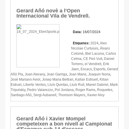
Gerard Añó novè a l’Open
Internacional Vila de Vendrell.
Data:
16/07/2024
Etiquetes:
2024
,
Alex
Nicolae Curtuiuis
,
Álvaro
Colomé
,
Biel Lacuna
,
Carlos
Celma
,
CE Peó Vuit
,
Daniel
Torrens
,
el Vendrell
,
Erik
Jaen
,
Escacs
,
Esports
,
Gerard
Añó Pla
,
Joan Alerany
,
Joan Garriga
,
Joan Mane
,
Joaquin Noria
,
José Mariano Aviol
,
Josep Maria Beltran
,
Kallan Estruell
,
Kilian
Estruel
,
Liberto Ventos
,
Lluís Quintas
,
Lluís Rull
,
Manel Gabriel
,
Mark
Tripulskiy
,
Pedro Valarezzo
,
Pol Jordana
,
Roger Rams
,
Roquetes
,
Santiago Añó
,
Sergi Aubanell
,
Thomson Mayers
,
Xavier Aloy
Gerard Añó i Xavier Mompel
competeixen a bon nivell al Campionat
d'Espanya sub-14 d'escacs.