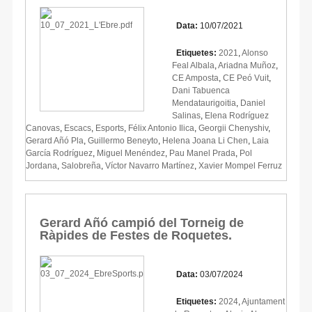
Data:
10/07/2021
Etiquetes:
2021
,
Alonso
Feal Albala
,
Ariadna Muñoz
,
CE Amposta
,
CE Peó Vuit
,
Dani Tabuenca
Mendataurigoitia
,
Daniel
Salinas
,
Elena Rodríguez
Canovas
,
Escacs
,
Esports
,
Félix Antonio Ilica
,
Georgii Chenyshiv
,
Gerard Añó Pla
,
Guillermo Beneyto
,
Helena Joana Li Chen
,
Laia
García Rodríguez
,
Miguel Menéndez
,
Pau Manel Prada
,
Pol
Jordana
,
Salobreña
,
Víctor Navarro Martínez
,
Xavier Mompel Ferruz
Gerard Añó campió del Torneig de
Ràpides de Festes de Roquetes.
Data:
03/07/2024
Etiquetes:
2024
,
Ajuntament