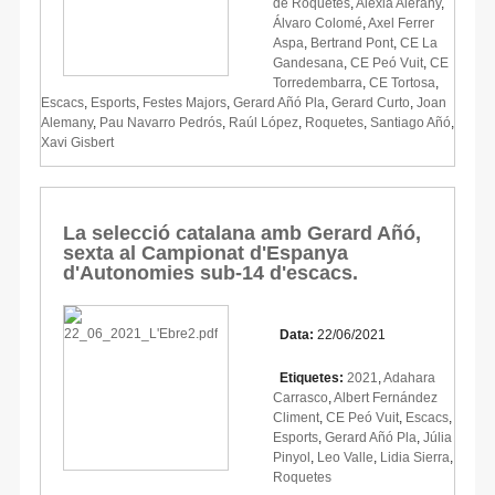
de Roquetes
,
Alexia Alerany
,
Álvaro Colomé
,
Axel Ferrer
Aspa
,
Bertrand Pont
,
CE La
Gandesana
,
CE Peó Vuit
,
CE
Torredembarra
,
CE Tortosa
,
Escacs
,
Esports
,
Festes Majors
,
Gerard Añó Pla
,
Gerard Curto
,
Joan
Alemany
,
Pau Navarro Pedrós
,
Raúl López
,
Roquetes
,
Santiago Añó
,
Xavi Gisbert
La selecció catalana amb Gerard Añó,
sexta al Campionat d'Espanya
d'Autonomies sub-14 d'escacs.
Data:
22/06/2021
Etiquetes:
2021
,
Adahara
Carrasco
,
Albert Fernández
Climent
,
CE Peó Vuit
,
Escacs
,
Esports
,
Gerard Añó Pla
,
Júlia
Pinyol
,
Leo Valle
,
Lidia Sierra
,
Roquetes