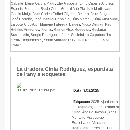
Caballé
,
Elena Garcia Maigí
,
Elio Amposta
,
Enric Caballé Andreu
,
Esports
,
Fernando Recio Comí
,
Gerard Añó Pla
,
Isak Martí
,
Ivan
Garcia Maigí
,
Joan Carles Calbet Gil
,
Joel Beltran
,
Jofre Baiges
,
José Carreño
,
José Manuel Canalejo
,
Júlia Matheu
,
Júlia Vilar Vidal
,
La Joca Club Alpí
,
Mariona Fabregat Baiges
,
Nicco Deniau
,
Pau
Hidalgo Aragonés
,
Premis
,
Ramon Also
,
Roquetes
,
Ruslanas
Sustauskite
,
Sergio Rodríguez López
,
Societat de Caçadors "La
perdiz Roquetense"
,
Sonia Andrade Ruiz
,
Trail Roquetes
,
Xavi
Franch
La tiradora Cinta Rodríguez, esportista
de l’any a Roquetes
Data:
3/02/2025
Etiquetes:
2025
,
Ajuntament
de Roquetes
,
Albert Bertomeu
Curto
,
Ángelo Jacome
,
Anna
Montolio
,
Associació
Esportiva de Veterans
Roquetenc Terres de l'Ebre
,