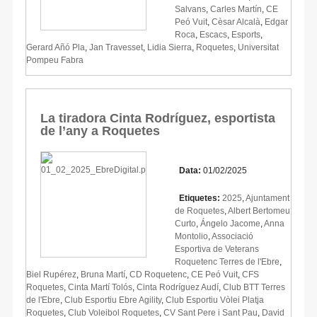
Salvans
,
Carles Martín
,
CE
Peó Vuit
,
Cèsar Alcalà
,
Edgar
Roca
,
Escacs
,
Esports
,
Gerard Añó Pla
,
Jan Travesset
,
Lidia Sierra
,
Roquetes
,
Universitat
Pompeu Fabra
La tiradora Cinta Rodríguez, esportista
de l’any a Roquetes
Data:
01/02/2025
Etiquetes:
2025
,
Ajuntament
de Roquetes
,
Albert Bertomeu
Curto
,
Ángelo Jacome
,
Anna
Montolio
,
Associació
Esportiva de Veterans
Roquetenc Terres de l'Ebre
,
Biel Rupérez
,
Bruna Martí
,
CD Roquetenc
,
CE Peó Vuit
,
CFS
Roquetes
,
Cinta Martí Tolós
,
Cinta Rodríguez Audí
,
Club BTT Terres
de l'Ebre
,
Club Esportiu Ebre Agility
,
Club Esportiu Vòlei Platja
Roquetes
,
Club Voleibol Roquetes
,
CV Sant Pere i Sant Pau
,
David