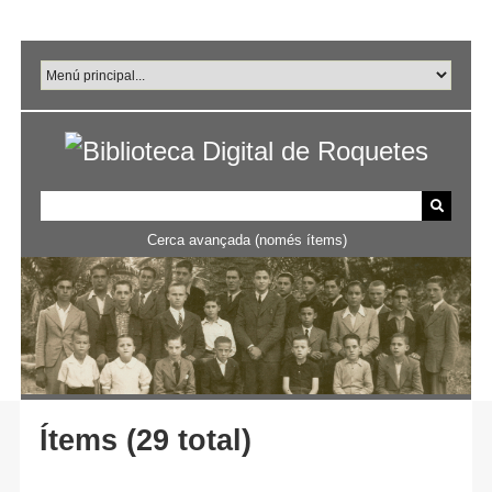
Salta
al
contingut
principal
Cerca avançada (només ítems)
Ítems (29 total)