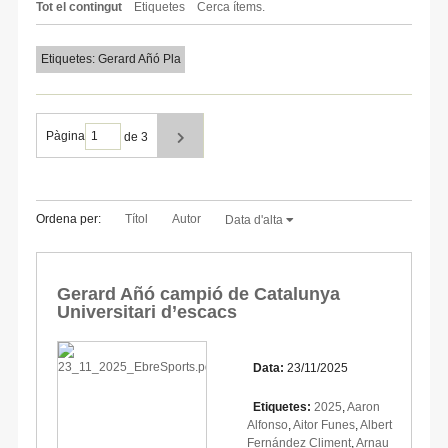
Tot el contingut
Etiquetes
Cerca ítems.
Etiquetes: Gerard Añó Pla
Pàgina
de 3
Ordena per:
Títol
Autor
Data d'alta
Gerard Añó campió de Catalunya
Universitari d’escacs
Data:
23/11/2025
Etiquetes:
2025
,
Aaron
Alfonso
,
Aitor Funes
,
Albert
Fernández Climent
,
Arnau