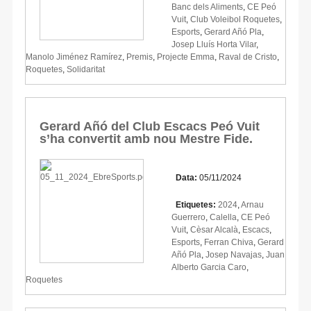
Banc dels Aliments
,
CE Peó
Vuit
,
Club Voleibol Roquetes
,
Esports
,
Gerard Añó Pla
,
Josep Lluís Horta Vilar
,
Manolo Jiménez Ramírez
,
Premis
,
Projecte Emma
,
Raval de Cristo
,
Roquetes
,
Solidaritat
Gerard Añó del Club Escacs Peó Vuit
s’ha convertit amb nou Mestre Fide.
Data:
05/11/2024
Etiquetes:
2024
,
Arnau
Guerrero
,
Calella
,
CE Peó
Vuit
,
Cèsar Alcalà
,
Escacs
,
Esports
,
Ferran Chiva
,
Gerard
Añó Pla
,
Josep Navajas
,
Juan
Alberto Garcia Caro
,
Roquetes