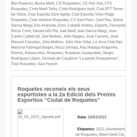
Biel Rupérez
,
Bruna Martí
,
CD Roquetenc
,
CE Peó Vuit
,
CFS
Roquetes
,
Cinta Martí Tolós
,
Cinta Rodríguez Audí
,
Club BTT Terres
de l'Ebre
,
Club Esportiu Ebre Agility
,
Club Esportiu Vòlei Platja
Roquetes
,
Club Voleibol Roquetes
,
CV Sant Pere i Sant Pau
,
Elena
Garcia Maigí
,
Elio Amposta
,
Enric Caballé Andreu
,
Esports
,
Fernando
Recio Comí
,
Gerard Añó Pla
,
Isak Martí
,
Ivan Garcia Maigí
,
Joan
Carles Calbet Gil
,
Joel Beltran
,
Jofre Baiges
,
José Carreño
,
José
Manuel Canalejo
,
Júlia Matheu
,
Júlia Vilar Vidal
,
La Joca Club Alpí
,
Mariona Fabregat Baiges
,
Nicco Deniau
,
Pau Hidalgo Aragonés
,
Premis
,
Ramon Also
,
Roquetes
,
Ruslanas Sustauskite
,
Sergio
Rodríguez López
,
Societat de Caçadors "La perdiz Roquetense"
,
Trail Roquetes
,
Xavi Franch
Roquetes reconeix els seus
esportistes a la 2a Edició dels Premis
Esportius "Ciutat de Roquetes"
Data:
16/03/2022
Etiquetes:
2022
,
Ajuntament
de Roquetes
,
Albert Giné Cid
,