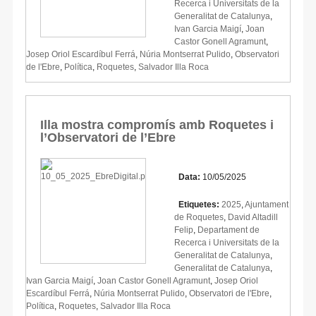
Recerca i Universitats de la
Generalitat de Catalunya
,
Ivan Garcia Maigí
,
Joan
Castor Gonell Agramunt
,
Josep Oriol Escardíbul Ferrá
,
Núria Montserrat Pulido
,
Observatori
de l'Ebre
,
Política
,
Roquetes
,
Salvador Illa Roca
Illa mostra compromís amb Roquetes i
l’Observatori de l’Ebre
Data:
10/05/2025
Etiquetes:
2025
,
Ajuntament
de Roquetes
,
David Altadill
Felip
,
Departament de
Recerca i Universitats de la
Generalitat de Catalunya
,
Generalitat de Catalunya
,
Ivan Garcia Maigí
,
Joan Castor Gonell Agramunt
,
Josep Oriol
Escardíbul Ferrá
,
Núria Montserrat Pulido
,
Observatori de l'Ebre
,
Política
,
Roquetes
,
Salvador Illa Roca