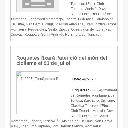
Terres de l'Ebre
,
Club
Esportiu Montsià
,
David
Altadill Felip
,
Diputació de
Tarragona
,
Enric Adell Moragrega
,
Esports
,
Federació Catalana de
Ciclisme
,
Ivan Garcia Maigí
,
Joaquim Vilaplana
,
Jordi Jordan Farnós
,
Montserrat Pegueroles
,
Néstor Biosca
,
Observatori de l'Ebre
,
Pau
Cuevas
,
Roquetes
,
Sonia Andrade Ruiz
,
Tortosa
,
Turisme
Roquetes fixarà l’atenció del món del
ciclisme el 21 de juliol
Data:
4/7/2025
Etiquetes:
2025
,
Ajuntament
de Roquetes
,
Ajuntament de
Tortosa
,
Baix Ebre
,
Ciclisme
,
Clàssica Terres de l'Ebre
,
Club Esportiu Montsià
,
David
Altadill Felip
,
Enric Adell
Moragrega
,
Esports
,
Federació Catalana de Ciclisme
,
Ivan Garcia
Maigí
,
Joaquim Vilaplana
,
Jordi Jordan Farnós
,
Montserrat