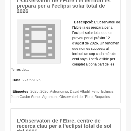
L’Observatori de l’Ebre i el territori es
prepara per a l’eclipsi solar total de
2026
Descripció:
L’Observatori de
l’Ebre ja es prepara per a
l’eclipsi solar total que es
preveu per al pròxim 12
d’agost de 2026. Un fenomen
que només succeeix al
territori un cop cada més de
cent anys, i serà visible per
complet a bona part de les
Terres de…
Data:
22/05/2025
Etiquetes:
2025
,
2026
,
Astronomia
,
David Altadill Felip
,
Eclipsis
,
Joan Castor Gonell Agramunt
,
Observatori de l'Ebre
,
Roquetes
L’Observatori de l’Ebre, centre de
recerca clau per a l’eclipsi total de sol