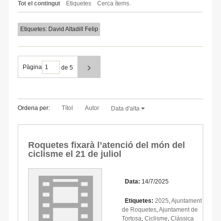
Tot el contingut
Etiquetes
Cerca ítems.
Etiquetes: David Altadill Felip
Pàgina
de 5
Ordena per:
Títol
Autor
Data d'alta
Roquetes fixarà l’atenció del món del
ciclisme el 21 de juliol
Data:
14/7/2025
Etiquetes:
2025
,
Ajuntament
de Roquetes
,
Ajuntament de
Tortosa
,
Ciclisme
,
Clàssica