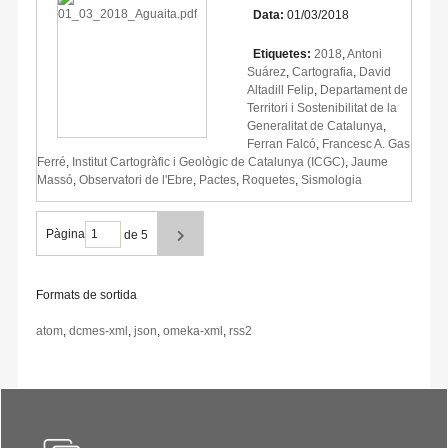
Data:
01/03/2018
Etiquetes:
2018
,
Antoni
Suárez
,
Cartografia
,
David
Altadill Felip
,
Departament de
Territori i Sostenibilitat de la
Generalitat de Catalunya
,
Ferran Falcó
,
Francesc A. Gas
Ferré
,
Institut Cartogràfic i Geològic de Catalunya (ICGC)
,
Jaume
Massó
,
Observatori de l'Ebre
,
Pactes
,
Roquetes
,
Sismologia
Pàgina
de 5
Formats de sortida
atom
,
dcmes-xml
,
json
,
omeka-xml
,
rss2