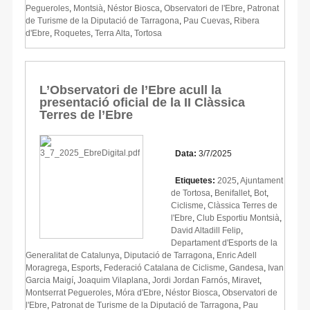
Pegueroles
,
Montsià
,
Néstor Biosca
,
Observatori de l'Ebre
,
Patronat
de Turisme de la Diputació de Tarragona
,
Pau Cuevas
,
Ribera
d'Ebre
,
Roquetes
,
Terra Alta
,
Tortosa
L’Observatori de l’Ebre acull la
presentació oficial de la II Clàssica
Terres de l’Ebre
Data:
3/7/2025
Etiquetes:
2025
,
Ajuntament
de Tortosa
,
Benifallet
,
Bot
,
Ciclisme
,
Clàssica Terres de
l'Ebre
,
Club Esportiu Montsià
,
David Altadill Felip
,
Departament d'Esports de la
Generalitat de Catalunya
,
Diputació de Tarragona
,
Enric Adell
Moragrega
,
Esports
,
Federació Catalana de Ciclisme
,
Gandesa
,
Ivan
Garcia Maigí
,
Joaquim Vilaplana
,
Jordi Jordan Farnós
,
Miravet
,
Montserrat Pegueroles
,
Móra d'Ebre
,
Néstor Biosca
,
Observatori de
l'Ebre
,
Patronat de Turisme de la Diputació de Tarragona
,
Pau