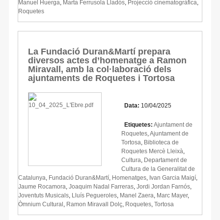
Manuel Huerga
,
Marta Ferrusola Lladós
,
Projecció cinematogràfica
,
Roquetes
La Fundació Duran&Martí prepara
diversos actes d’homenatge a Ramon
Miravall, amb la col·laboració dels
ajuntaments de Roquetes i Tortosa
Data:
10/04/2025
Etiquetes:
Ajuntament de
Roquetes
,
Ajuntament de
Tortosa
,
Biblioteca de
Roquetes Mercè Lleixà
,
Cultura
,
Departament de
Cultura de la Generalitat de
Catalunya
,
Fundació Duran&Martí
,
Homenatges
,
Ivan Garcia Maigí
,
Jaume Rocamora
,
Joaquim Nadal Farreras
,
Jordi Jordan Farnós
,
Joventuts Musicals
,
Lluís Pegueroles
,
Manel Zaera
,
Marc Mayer
,
Òmnium Cultural
,
Ramon Miravall Dolç
,
Roquetes
,
Tortosa