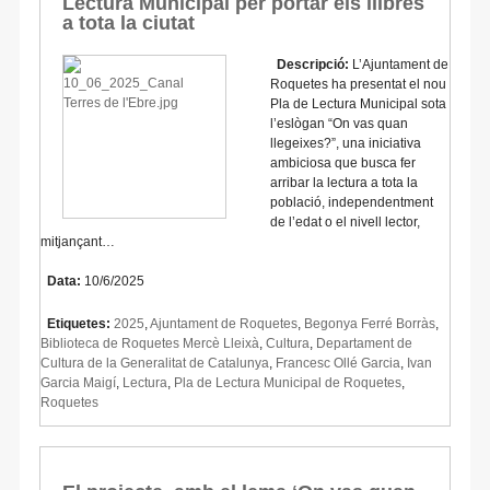
Lectura Municipal per portar els llibres
a tota la ciutat
Descripció:
L’Ajuntament de
Roquetes ha presentat el nou
Pla de Lectura Municipal sota
l’eslògan “On vas quan
llegeixes?”, una iniciativa
ambiciosa que busca fer
arribar la lectura a tota la
població, independentment
de l’edat o el nivell lector,
mitjançant…
Data:
10/6/2025
Etiquetes:
2025
,
Ajuntament de Roquetes
,
Begonya Ferré Borràs
,
Biblioteca de Roquetes Mercè Lleixà
,
Cultura
,
Departament de
Cultura de la Generalitat de Catalunya
,
Francesc Ollé Garcia
,
Ivan
Garcia Maigí
,
Lectura
,
Pla de Lectura Municipal de Roquetes
,
Roquetes