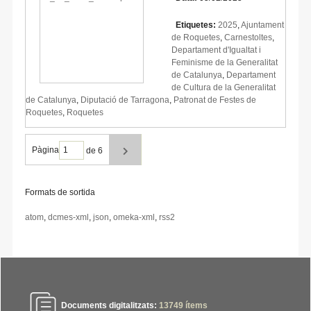
Etiquetes:
2025
,
Ajuntament
de Roquetes
,
Carnestoltes
,
Departament d'Igualtat i
Feminisme de la Generalitat
de Catalunya
,
Departament
de Cultura de la Generalitat
de Catalunya
,
Diputació de Tarragona
,
Patronat de Festes de
Roquetes
,
Roquetes
Pàgina
de 6
Formats de sortida
atom
,
dcmes-xml
,
json
,
omeka-xml
,
rss2
Documents digitalitzats:
13749
ítems