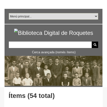
Salta
al
contingut
principal
Cerca avançada (només ítems)
Ítems (54 total)