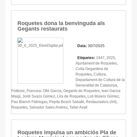
Roquetes dona la benvinguda als
Gegants restaurats
Data:
30/7/2025
Etiquetes:
1947
,
2025
,
Ajuntament de Roquetes
,
Colla Gegantera de
Roquetes
,
Cultura
,
Departament de Cultura de la
Generalitat de Catalunya
,
Folklore
,
Francesc Ollé Garcia
,
Gegants de Roquetes
,
Ivan Garcia
Maigí
,
Jordi Suazo Gómez
,
Lira de Roquetes
,
Loli Mulero Gómez
,
Pau Blanch Fàbregas
,
Pepita Bosch Sabaté
,
Restauradors (Art)
,
Roquetes
,
Salvador Sales Andreu
,
Taller Avall
Roquetes impulsa un ambiciós Pla de