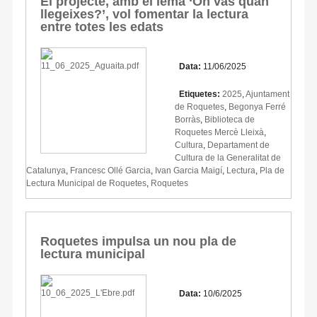
El projecte, amb el lema ‘On vas quan
llegeixes?’, vol fomentar la lectura
entre totes les edats
Data:
11/06/2025
Etiquetes:
2025
,
Ajuntament
de Roquetes
,
Begonya Ferré
Borràs
,
Biblioteca de
Roquetes Mercè Lleixà
,
Cultura
,
Departament de
Cultura de la Generalitat de
Catalunya
,
Francesc Ollé Garcia
,
Ivan Garcia Maigí
,
Lectura
,
Pla de
Lectura Municipal de Roquetes
,
Roquetes
Roquetes impulsa un nou pla de
lectura municipal
Data:
10/6/2025