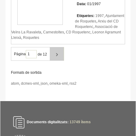
Data:
01/1997
Etiquetes:
1997
,
Ajuntament
de Roquetes
,
Arxiu del CD
Roquetenc
,
Associació de
Veïns La Ravaleta
,
Carnestoltes
,
CD Roquetenc
,
Leonor Agramunt
Lleixà
,
Roquetes
Pàgina
de 12
Formats de sortida
atom
,
dcmes-xml
,
json
,
omeka-xml
,
rss2
Documents digitalitzats:
13749
ítems