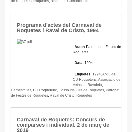
de Roquetes
,
Roquetes
,
Roquetes Comunicació
Programa d'actes del Carnaval de
Roquetes i Raval de Cristo, 1994
Autor:
Patronat de Festes de
Roquetes
Data:
1994
Etiquetes:
1994
,
Arxiu del
CD Roquetenc
,
Associació de
Veïns La Ravaleta
,
Carnestoltes
,
CD Roquetenc
,
Cosso Iris
,
Lira de Roquetes
,
Patronat
de Festes de Roquetes
,
Raval de Cristo
,
Roquetes
Carnaval de Roquetes: Concurs de
comparses i individual. 2 de març de
2019