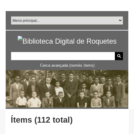
Salta
al
contingut
principal
Cerca avançada (només ítems)
Ítems (112 total)