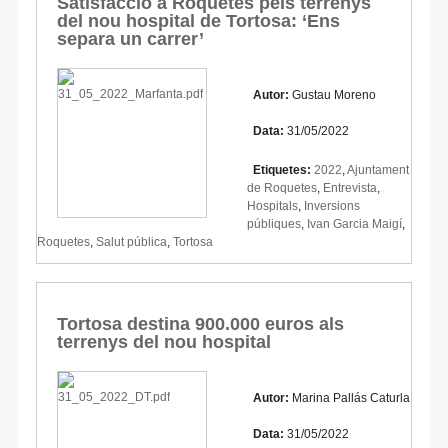
Satisfacció a Roquetes pels terrenys
del nou hospital de Tortosa: ‘Ens
separa un carrer’
Autor:
Gustau Moreno
Data:
31/05/2022
Etiquetes:
2022
,
Ajuntament
de Roquetes
,
Entrevista
,
Hospitals
,
Inversions
públiques
,
Ivan Garcia Maigí
,
Roquetes
,
Salut pública
,
Tortosa
Tortosa destina 900.000 euros als
terrenys del nou hospital
Autor:
Marina Pallás Caturla
Data:
31/05/2022