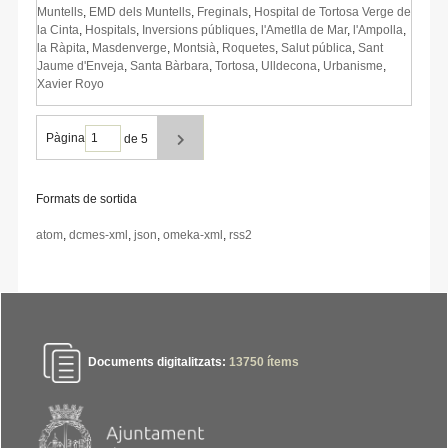
Muntells
,
EMD dels Muntells
,
Freginals
,
Hospital de Tortosa Verge de
la Cinta
,
Hospitals
,
Inversions públiques
,
l'Ametlla de Mar
,
l'Ampolla
,
la Ràpita
,
Masdenverge
,
Montsià
,
Roquetes
,
Salut pública
,
Sant
Jaume d'Enveja
,
Santa Bàrbara
,
Tortosa
,
Ulldecona
,
Urbanisme
,
Xavier Royo
Pàgina
de 5
Formats de sortida
atom
,
dcmes-xml
,
json
,
omeka-xml
,
rss2
Documents digitalitzats:
13750
ítems