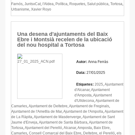
Farnós
,
JuntsxCat
,
l'Aldea
,
Política
,
Roquetes
,
Salut pública
,
Tortosa
,
Urbanisme
,
Xavier Royo
Una desena d'ajuntaments del Baix
Ebre i Montsià recelen de la ubicació
del nou hospital a Tortosa
Autor:
Anna Ferràs
Data:
27/01/2025
Etiquetes:
2025
,
Ajuntament
d'Alcanar
,
Ajuntament
d'Amposta
,
Ajuntament
d'Ulldecona
,
Ajuntament de
Camarles
,
Ajuntament de Deltebre
,
Ajuntament de Freginals
,
Ajuntament de l'Ametlla de Mar
,
Ajuntament de l'Ampolla
,
Ajuntament
de La Ràpita
,
Ajuntament de Masdenverge
,
Ajuntament de Sant
Jaume d'Enveja
,
Ajuntament de Santa Bàrbara
,
Ajuntament de
Tortosa
,
Ajuntament del Perelló
,
Alcanar
,
Amposta
,
Baix Ebre
,
Camarles
,
Consell Comarcal del Baix Ebre
,
Deltebre
,
el Perelló
,
els