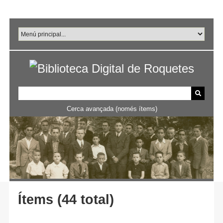
Salta
al
contingut
principal
Cerca avançada (només ítems)
Ítems (44 total)