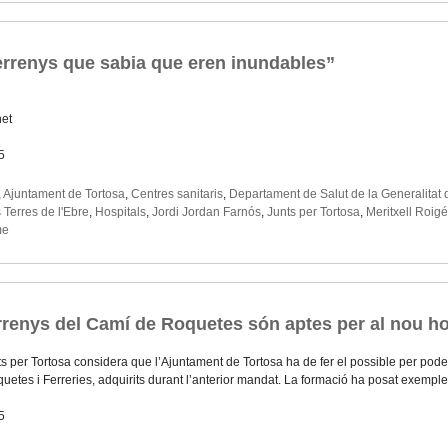
errenys que sabia que eren inundables”
net
5
,
Ajuntament de Tortosa
,
Centres sanitaris
,
Departament de Salut de la Generalitat
s Terres de l'Ebre
,
Hospitals
,
Jordi Jordan Farnós
,
Junts per Tortosa
,
Meritxell Roig
me
errenys del Camí de Roquetes són aptes per al nou ho
s per Tortosa considera que l’Ajuntament de Tortosa ha de fer el possible per poder 
quetes i Ferreries, adquirits durant l’anterior mandat. La formació ha posat exemp
5