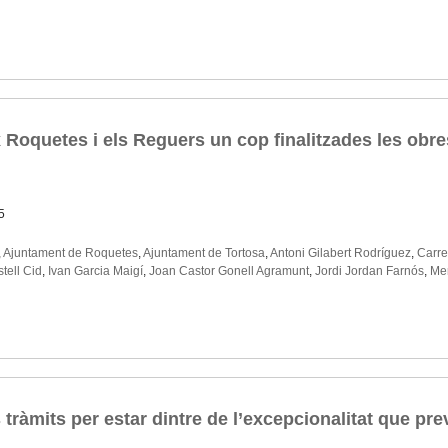
 Roquetes i els Reguers un cop finalitzades les obres
5
,
Ajuntament de Roquetes
,
Ajuntament de Tortosa
,
Antoni Gilabert Rodríguez
,
Carre
stell Cid
,
Ivan Garcia Maigí
,
Joan Castor Gonell Agramunt
,
Jordi Jordan Farnós
,
Mer
ràmits per estar dintre de l’excepcionalitat que preve