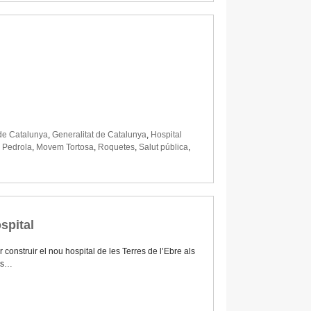
 de Catalunya
,
Generalitat de Catalunya
,
Hospital
é Pedrola
,
Movem Tortosa
,
Roquetes
,
Salut pública
,
spital
construir el nou hospital de les Terres de l’Ebre als
les…