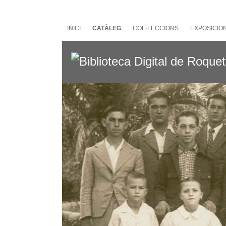
Salta
al
contingut
INICI
CATÀLEG
COL·LECCIONS
EXPOSICIO
principal