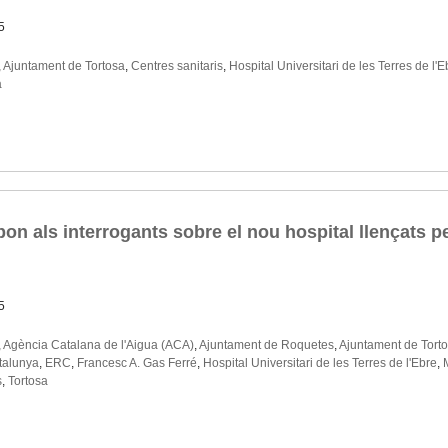
5
,
Ajuntament de Tortosa
,
Centres sanitaris
,
Hospital Universitari de les Terres de l'E
a
on als interrogants sobre el nou hospital llençats p
5
,
Agència Catalana de l'Aigua (ACA)
,
Ajuntament de Roquetes
,
Ajuntament de Tort
talunya
,
ERC
,
Francesc A. Gas Ferré
,
Hospital Universitari de les Terres de l'Ebre
,
s
,
Tortosa