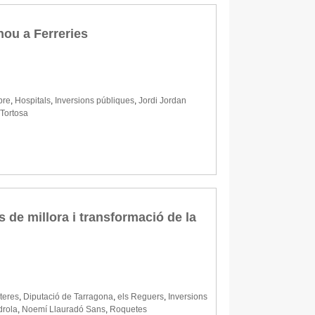
nou a Ferreries
bre
,
Hospitals
,
Inversions públiques
,
Jordi Jordan
Tortosa
 de millora i transformació de la
teres
,
Diputació de Tarragona
,
els Reguers
,
Inversions
drola
,
Noemí Llauradó Sans
,
Roquetes