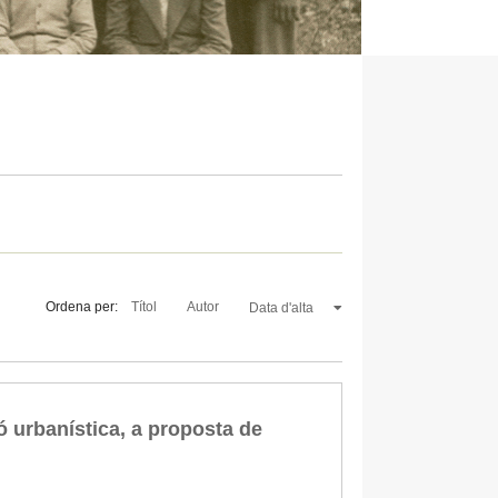
Ordena per:
Títol
Autor
Data d'alta
 urbanística, a proposta de