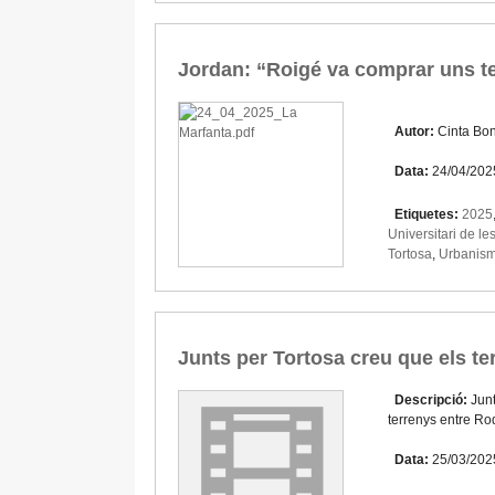
Jordan: “Roigé va comprar uns t
Autor:
Cinta Bo
Data:
24/04/202
Etiquetes:
2025
Universitari de le
Tortosa
,
Urbanis
Junts per Tortosa creu que els t
Descripció:
Junt
terrenys entre Ro
Data:
25/03/202