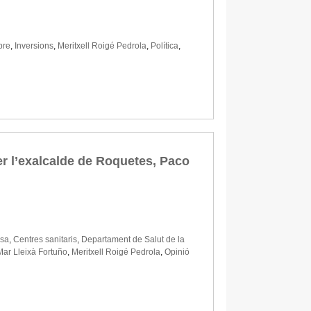
bre
,
Inversions
,
Meritxell Roigé Pedrola
,
Política
,
er l’exalcalde de Roquetes, Paco
osa
,
Centres sanitaris
,
Departament de Salut de la
Mar Lleixà Fortuño
,
Meritxell Roigé Pedrola
,
Opinió