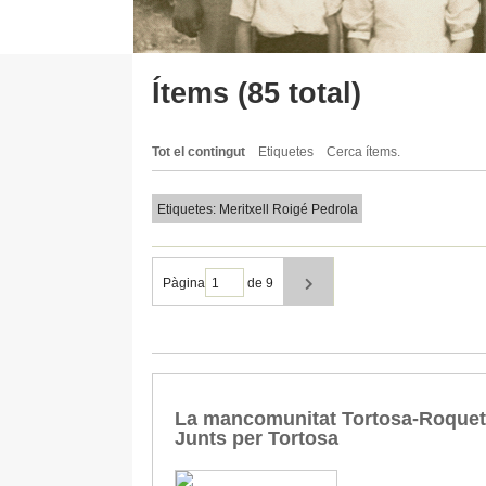
Ítems (85 total)
Tot el contingut
Etiquetes
Cerca ítems.
Etiquetes: Meritxell Roigé Pedrola
Pàgina
de 9
La mancomunitat Tortosa-Roquetes
Junts per Tortosa