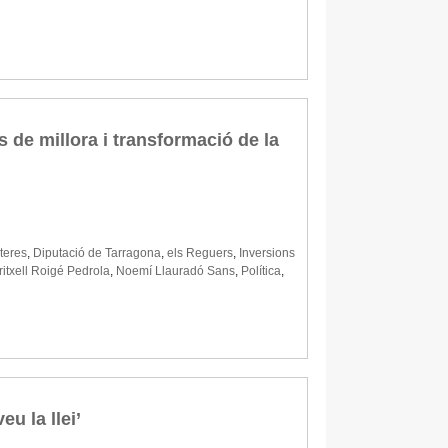
 de millora i transformació de la
teres
,
Diputació de Tarragona
,
els Reguers
,
Inversions
itxell Roigé Pedrola
,
Noemí Llauradó Sans
,
Política
,
u la llei’