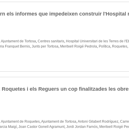
rn els informes que impedeixen construir l'Hospital 
,
Ajuntament de Tortosa
,
Centres sanitaris
,
Hospital Universitari de les Terres de l'E
ia Franquet Bernis
,
Junts per Tortosa
,
Meritxell Roigé Pedrola
,
Política
,
Roquetes
,
 Roquetes i els Reguers un cop finalitzades les obres
,
Ajuntament de Roquetes
,
Ajuntament de Tortosa
,
Antoni Gilabert Rodríguez
,
Carre
arcia Maigí
,
Joan Castor Gonell Agramunt
,
Jordi Jordan Farnós
,
Meritxell Roigé Pe