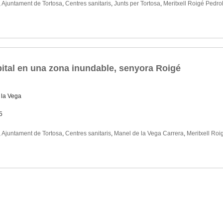
,
Ajuntament de Tortosa
,
Centres sanitaris
,
Junts per Tortosa
,
Meritxell Roigé Pedro
pital en una zona inundable, senyora Roigé
 la Vega
5
,
Ajuntament de Tortosa
,
Centres sanitaris
,
Manel de la Vega Carrera
,
Meritxell Roi