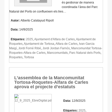
és gestionar de manera
coordinada l’àrea del Parc
Natural del Ports on conflueixen els tres…
Autor:
Alberto Calatayud Ripoll
Data:
14/9/2025
Etiquetes:
2025
,
Ajuntament d'Alfara de Carles
,
Ajuntament de
Roquetes
,
Ajuntament de Tortosa
,
Alfara de Carles
,
Ivan Garcia
Maigí
,
Jordi Forné Ribé
,
Jordi Jordan Farnós
,
Mancomunitat Tortosa-
Roquetes-Alfara de Carles
,
Mancomunitats
,
Parc Natural dels Ports
,
Roquetes
,
Tortosa
L’assemblea de la Mancomunitat
Tortosa-Roquetes-Alfara de Carles
aprova el projecte d’estatuts
Data:
12/9/2025
Etiquetes:
2025
,