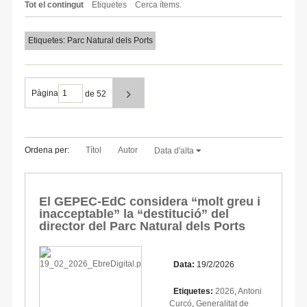
Tot el contingut
Etiquetes
Cerca ítems.
Etiquetes: Parc Natural dels Ports
Pàgina
de 52
Ordena per:
Títol
Autor
Data d'alta
El GEPEC-EdC considera “molt greu i
inacceptable” la “destitució” del
director del Parc Natural dels Ports
Data:
19/2/2026
Etiquetes:
2026
,
Antoni
Curcó
,
Generalitat de