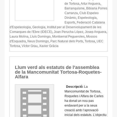
de Tortosa
,
Artur Anguera
,
Barranquisme
,
Bibiana Porres
Carranza
,
Club Espeleo
Dinàmic
,
Espeleologia
,
Esports
,
Federació Catalana
d'Espeleologia
,
Geologia
,
Institut per al Desenvolupament de les
Comarques de l'Ebre (IDECE)
,
Joan Perucha López
,
Josep Anguera
,
Laura Molina
,
Lluís Domingo
,
Montserrat Pegueroles
,
Mossos
d'Esquadra
,
Neus Domingo
,
Parc Natural dels Ports
,
Tortosa
,
UEC
Tortosa
,
Víctor Grau
,
Xavier Gràcia
Llum verd als estatuts de l’assemblea
de la Mancomunitat Tortosa-Roquetes-
Alfara
Descripció:
La
Mancomunitat de Tortosa,
Roquetes i Alfara de Carles
ha donat un nou pas
endavant per a la seua
creació amb l’aprovació
inicial dels estatuts. L’objectiu