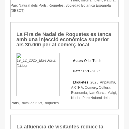
Flora
,
Medi ambient
,
Natura
,
Parc Natural dels Ports
,
Roquetes
,
Sociedad Botánica Española
(SEBOT)
La Fira de Nadal de Roquetes es tanca
amb una injecció econòmica superior
als 30.000 per al comerç local
Autor:
Oriol Turch
Data:
15/12/2025
Etiquetes:
2025
,
Artpauma
,
ARTRA
,
Comerç
,
Cultura
,
Economia
,
Ivan Garcia Maigí
,
Nadal
,
Parc Natural dels
Ports
,
Raval de l' Art
,
Roquetes
La afluencia de visitantes reduce la