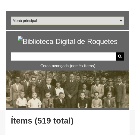
Salta
al
contingut
principal
Cerca avançada (només ítems)
Ítems (519 total)