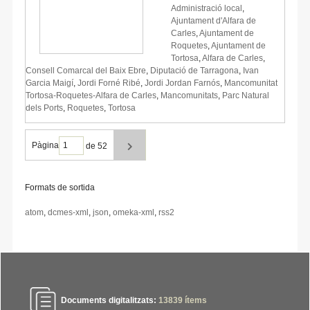
Administració local
,
Ajuntament d'Alfara de
Carles
,
Ajuntament de
Roquetes
,
Ajuntament de
Tortosa
,
Alfara de Carles
,
Consell Comarcal del Baix Ebre
,
Diputació de Tarragona
,
Ivan
Garcia Maigí
,
Jordi Forné Ribé
,
Jordi Jordan Farnós
,
Mancomunitat
Tortosa-Roquetes-Alfara de Carles
,
Mancomunitats
,
Parc Natural
dels Ports
,
Roquetes
,
Tortosa
Pàgina
de 52
Formats de sortida
atom
,
dcmes-xml
,
json
,
omeka-xml
,
rss2
Documents digitalitzats:
13839
ítems