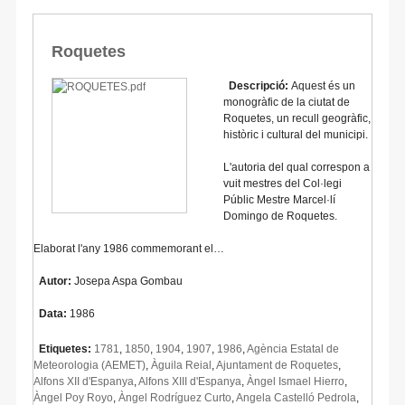
Roquetes
Descripció:
Aquest és un
monogràfic de la ciutat de
Roquetes, un recull geogràfic,
històric i cultural del municipi.
L'autoria del qual correspon a
vuit mestres del Col·legi
Públic Mestre Marcel·lí
Domingo de Roquetes.
Elaborat l'any 1986 commemorant el…
Autor:
Josepa Aspa Gombau
Data:
1986
Etiquetes:
1781
,
1850
,
1904
,
1907
,
1986
,
Agència Estatal de
Meteorologia (AEMET)
,
Àguila Reial
,
Ajuntament de Roquetes
,
Alfons XII d'Espanya
,
Alfons XIII d'Espanya
,
Àngel Ismael Hierro
,
Àngel Poy Royo
,
Àngel Rodríguez Curto
,
Angela Castelló Pedrola
,