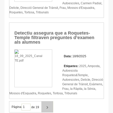
Autoescoles
,
Carmen Padial
,
Delicte
,
Direcció General de Trànsit
,
Frau
,
Mossos d'Esquadra
,
Roquetes
,
Tortosa
,
Tribunals
Detectiu assegura que a Roquetes-
Temple filtraven preguntes d’examen
als alumnes
Data:
18/9/2025
Etiquetes:
2025
,
Amposta
,
Autoescola
Roquetes&Temple
,
Autoescoles
,
Delicte
,
Direcció
General de Trànsit
,
Exàmens
,
Frau
,
la Ràpita
,
la Sénia
,
Mossos d'Esquadra
,
Roquetes
,
Tortosa
,
Tribunals
Pàgina
de 19