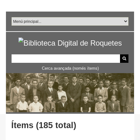
Salta
al
contingut
principal
Cerca avançada (només ítems)
Ítems (185 total)