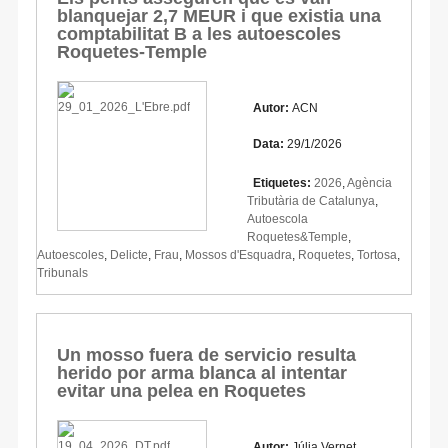
blanquejar 2,7 MEUR i que existia una
comptabilitat B a les autoescoles
Roquetes-Temple
Autor:
ACN
Data:
29/1/2026
Etiquetes:
2026
,
Agència
Tributària de Catalunya
,
Autoescola
Roquetes&Temple
,
Autoescoles
,
Delicte
,
Frau
,
Mossos d'Esquadra
,
Roquetes
,
Tortosa
,
Tribunals
Un mosso fuera de servicio resulta
herido por arma blanca al intentar
evitar una pelea en Roquetes
Autor:
Júlia Vernet