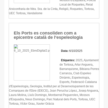
Mossos d'Esquadra
,
Policia
Local de Roquetes
,
Reial
Arxiconfraria de Ntra. Sra. de la Cinta
,
Religió
,
Roquetes
,
Tortosa
,
UEC Tortosa
,
Vandalisme
Els Ports es consoliden com a
epicentre català de l’espeleologia
Data:
6/10/2025
Etiquetes:
2025
,
Ajuntament
de Tortosa
,
Artur Anguera
,
Barranquisme
,
Bibiana Porres
Carranza
,
Club Espeleo
Dinàmic
,
Espeleologia
,
Esports
,
Federació Catalana
d'Espeleologia
,
Geologia
,
Institut per al Desenvolupament de les
Comarques de l'Ebre (IDECE)
,
Joan Perucha López
,
Josep Anguera
,
Laura Molina
,
Lluís Domingo
,
Montserrat Pegueroles
,
Mossos
d'Esquadra
,
Neus Domingo
,
Parc Natural dels Ports
,
Tortosa
,
UEC
Tortosa
,
Víctor Grau
,
Xavier Gràcia