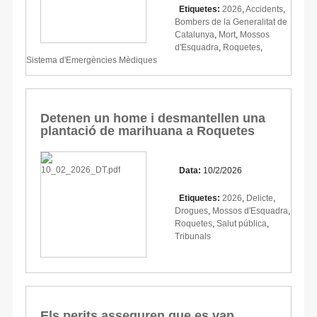
Etiquetes:
2026
,
Accidents
,
Bombers de la Generalitat de
Catalunya
,
Mort
,
Mossos
d'Esquadra
,
Roquetes
,
Sistema d'Emergències Mèdiques
Detenen un home i desmantellen una
plantació de marihuana a Roquetes
Data:
10/2/2026
Etiquetes:
2026
,
Delicte
,
Drogues
,
Mossos d'Esquadra
,
Roquetes
,
Salut pública
,
Tribunals
Els perits asseguren que es van