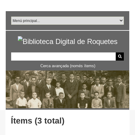
Salta
al
contingut
principal
Cerca avançada (només ítems)
Ítems (3 total)