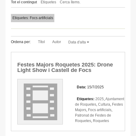
Tot el contingut
Etiquetes
Cerca ítems.
Etiquetes: Focs artificials
Ordena per:
Títol
Autor
Data d'alta
Festes Majors Roquetes 2025: Drone
Light Show i Castell de Focs
Data:
15/7/2025
Etiquetes:
2025
,
Ajuntament
de Roquetes
,
Cultura
,
Festes
Majors
,
Focs artificials
,
Patronat de Festes de
Roquetes
,
Roquetes