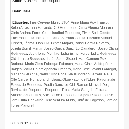
Autor:
Ajuntament de Roquetes
Data:
1984
Etiquetes:
Inés Cervera Mulet
,
1984
,
Anna Maria Poy Franco
,
Belén Arrastraria Ferrando
,
CD Roquetenc
,
Cinta Alegria Monroig
,
Cinta Andreu Ferré
,
Club Handbol Roquetes
,
Elvira Solé Gendre
,
Encarna Llusià Tafalla
,
Encarna Serrano Garcia
,
Encarna Vilaubí
Gisbert
,
Fàtima Juan Cid
,
Festes Majors
,
Isabel Garcia Navarro
,
Josefa Bonfill Martín
,
Josep Garcia Sanz (Lo Canalero)
,
Josep Olivas
Rodríguez
,
Judit Tomé Monllaó
,
Lidia Esmel Forés
,
Lidia Rodríguez
Cid
,
Lira de Roquetes
,
Luján Soler Gisbert
,
Mari Carmen Poy
Barberà
,
Maria Cinta Fabregat Estorach
,
Maria Cinta Valldepérez
Baiges
,
Maria Dolors Aparicio Granero
,
Maria José Jovani Fabregat
,
Mariano Gil Agné
,
Neus Curto Roca
,
Neus Moreno Barrera
,
Neus
Ollé García
,
Núria Blanch Llasat
,
Observatori de l'Ebre
,
Patronat de
Festes de Roquetes
,
Pepita Sànchez Cid
,
Ramon Miravall Dolç
,
Revista de Roquetes
,
Roquetes
,
Rosa Maria Sangrés Estrada
,
Salomé Aznar Lluís
,
Societat de Caçadors "La perdiz Roquetense"
,
Tere Curto Chavarría
,
Tere Ventura Muria
,
Unió de Pagesos
,
Zoraida
Forés Martorell
Formats de sortida