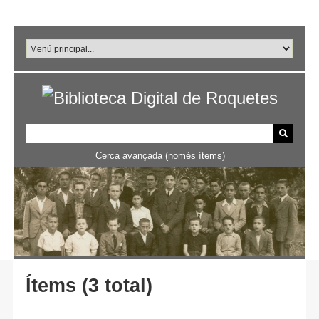
Salta
al
contingut
principal
Cerca avançada (només ítems)
Ítems (3 total)