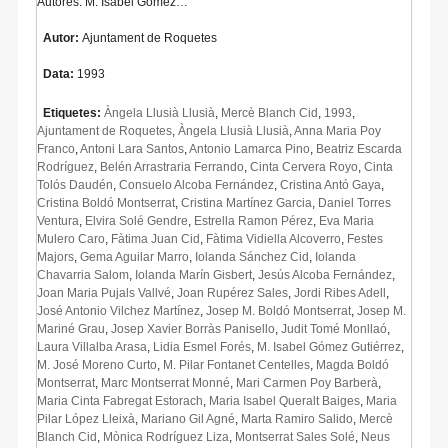
Autores: M. Isabel Gómez…
Autor:
Ajuntament de Roquetes
Data:
1993
Etiquetes:
Àngela Llusià Llusià
,
Mercè Blanch Cid
,
1993
,
Ajuntament de Roquetes
,
Àngela Llusià Llusià
,
Anna Maria Poy
Franco
,
Antoni Lara Santos
,
Antonio Lamarca Pino
,
Beatriz Escarda
Rodríguez
,
Belén Arrastraria Ferrando
,
Cinta Cervera Royo
,
Cinta
Tolós Daudén
,
Consuelo Alcoba Fernández
,
Cristina Antó Gaya
,
Cristina Boldó Montserrat
,
Cristina Martínez Garcia
,
Daniel Torres
Ventura
,
Elvira Solé Gendre
,
Estrella Ramon Pérez
,
Eva Maria
Mulero Caro
,
Fàtima Juan Cid
,
Fàtima Vidiella Alcoverro
,
Festes
Majors
,
Gema Aguilar Marro
,
Iolanda Sánchez Cid
,
Iolanda
Chavarria Salom
,
Iolanda Marín Gisbert
,
Jesús Alcoba Fernández
,
Joan Maria Pujals Vallvé
,
Joan Rupérez Sales
,
Jordi Ribes Adell
,
José Antonio Vilchez Martínez
,
Josep M. Boldó Montserrat
,
Josep M.
Mariné Grau
,
Josep Xavier Borràs Panisello
,
Judit Tomé Monllaó
,
Laura Villalba Arasa
,
Lidia Esmel Forés
,
M. Isabel Gómez Gutiérrez
,
M. José Moreno Curto
,
M. Pilar Fontanet Centelles
,
Magda Boldó
Montserrat
,
Marc Montserrat Monné
,
Mari Carmen Poy Barberà
,
Maria Cinta Fabregat Estorach
,
Maria Isabel Queralt Baiges
,
Maria
Pilar López Lleixà
,
Mariano Gil Agné
,
Marta Ramiro Salido
,
Mercè
Blanch Cid
,
Mònica Rodríguez Liza
,
Montserrat Sales Solé
,
Neus