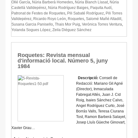
Ollé García
,
Núria Barberà Homedes
,
Núria Blanch Llasat
,
Núria
Castellà Valldepérez
,
Núria Rodríguez Baiges
,
Paquita Audí
,
Patronat de Festes de Roquetes
,
Pili Sabaté Rodríguez
,
Pili Torres
Valldepérez
,
Ricardo Royo León
,
Roquetes
,
Salomé Mañé Altadill
,
Susana Garcia Panisello
,
Thais Mor Puig
,
Verònica Torres Ventura
,
Yolanda Sogues López
,
Zeila Diéguez Sánchez
Roquetes: Revista mensual
d'informació local. Número 5, juny
1984
Descripció:
Consell de
Redacció: Mariano Gil Agné
(Director), Inmaculada
Fabregat Altés, Juan J. Cid
Roig, Isaies Sánchez Calvo,
Angel Rodríguez Curto, José
Borrás Valls, Teresa Ciurana
Tost, Ramon Barberá Salayet,
Josep Lluís Güeche Ginovart,
Xavier Grau…