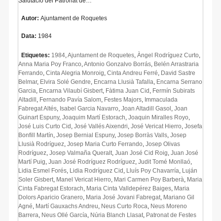
Salutació del Patronat de…
Autor:
Ajuntament de Roquetes
Data:
1984
Etiquetes:
1984
,
Ajuntament de Roquetes
,
Àngel Rodríguez Curto
,
Anna Maria Poy Franco
,
Antonio Gonzalvo Borrás
,
Belén Arrastraria
Ferrando
,
Cinta Alegria Monroig
,
Cinta Andreu Ferré
,
David Sastre
Belmar
,
Elvira Solé Gendre
,
Encarna Llusià Tafalla
,
Encarna Serrano
Garcia
,
Encarna Vilaubí Gisbert
,
Fàtima Juan Cid
,
Fermín Subirats
Altadill
,
Fernando Pavía Salom
,
Festes Majors
,
Immaculada
Fabregat Altés
,
Isabel Garcia Navarro
,
Joan Altadill Gasol
,
Joan
Guinart Espuny
,
Joaquim Martí Estorach
,
Joaquin Miralles Royo
,
José Luis Curto Cid
,
José Vallés Aixendri
,
José Vericat Hierro
,
Josefa
Bonfill Martín
,
Josep Bernial Espuny
,
Josep Borràs Valls
,
Josep
Llusià Rodríguez
,
Josep Maria Curto Ferrando
,
Josep Olivas
Rodríguez
,
Josep Valmaña Queralt
,
Juan José Cid Roig
,
Juan José
Martí Puig
,
Juan José Rodríguez Rodríguez
,
Judit Tomé Monllaó
,
Lidia Esmel Forés
,
Lidia Rodríguez Cid
,
Lluís Poy Chavarría
,
Luján
Soler Gisbert
,
Manel Vericat Hierro
,
Mari Carmen Poy Barberà
,
Maria
Cinta Fabregat Estorach
,
Maria Cinta Valldepérez Baiges
,
Maria
Dolors Aparicio Granero
,
Maria José Jovani Fabregat
,
Mariano Gil
Agné
,
Martí Gauxachs Andreu
,
Neus Curto Roca
,
Neus Moreno
Barrera
,
Neus Ollé García
,
Núria Blanch Llasat
,
Patronat de Festes