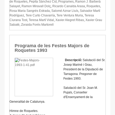
de Roquetes
,
Pepita Sànchez Cid
,
Programes
,
Ramon J. Barberà
Salayet
,
Ramon Miravall Dolç
,
Ricardo Canalda Arasa
,
Roquetes
,
Rosa Maria Sangrés Estrada
,
Salomé Aznar Lluís
,
Salvador Martí
Rodríguez
,
Tere Curto Chavarría
,
Tere Ventura Muria
,
Teresa
Ciurana Tost
,
Teresa Martí Vidal
,
Xavier Alegret Ribas
,
Xavier Grau
Sabaté
,
Zoraida Forés Martorell
Programa de les Festes Majors de
Roquetes 1993
Descripció:
Salutació del Sr.
Josep Mariné i Grau,
President de la Diputació de
Tarragona. Pregoner de
Festes 1993.
Salutació del Sr. Joan M.
Pujals, Conseller
d'Ensenyament de la
Generalitat de Catalunya.
Himne de Roquetes.