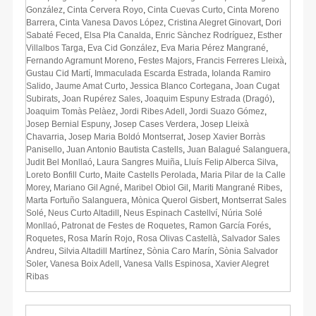
González
,
Cinta Cervera Royo
,
Cinta Cuevas Curto
,
Cinta Moreno
Barrera
,
Cinta Vanesa Davos López
,
Cristina Alegret Ginovart
,
Dori
Sabaté Feced
,
Elsa Pla Canalda
,
Enric Sànchez Rodríguez
,
Esther
Villalbos Targa
,
Eva Cid González
,
Eva Maria Pérez Mangrané
,
Fernando Agramunt Moreno
,
Festes Majors
,
Francis Ferreres Lleixà
,
Gustau Cid Martí
,
Immaculada Escarda Estrada
,
Iolanda Ramiro
Salido
,
Jaume Amat Curto
,
Jessica Blanco Cortegana
,
Joan Cugat
Subirats
,
Joan Rupérez Sales
,
Joaquim Espuny Estrada (Dragó)
,
Joaquim Tomàs Pelàez
,
Jordi Ribes Adell
,
Jordi Suazo Gómez
,
Josep Bernial Espuny
,
Josep Cases Verdera
,
Josep Lleixà
Chavarria
,
Josep Maria Boldó Montserrat
,
Josep Xavier Borràs
Panisello
,
Juan Antonio Bautista Castells
,
Juan Balagué Salanguera
,
Judit Bel Monllaó
,
Laura Sangres Muiña
,
Lluís Felip Alberca Silva
,
Loreto Bonfill Curto
,
Maite Castells Perolada
,
Maria Pilar de la Calle
Morey
,
Mariano Gil Agné
,
Maribel Obiol Gil
,
Mariti Mangrané Ribes
,
Marta Fortuño Salanguera
,
Mònica Querol Gisbert
,
Montserrat Sales
Solé
,
Neus Curto Altadill
,
Neus Espinach Castellví
,
Núria Solé
Monllaó
,
Patronat de Festes de Roquetes
,
Ramon García Forés
,
Roquetes
,
Rosa Marín Rojo
,
Rosa Olivas Castellà
,
Salvador Sales
Andreu
,
Silvia Altadill Martínez
,
Sònia Caro Marín
,
Sònia Salvador
Soler
,
Vanesa Boix Adell
,
Vanesa Valls Espinosa
,
Xavier Alegret
Ribas