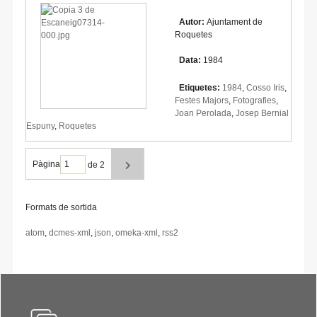
Autor:
Ajuntament de
Roquetes
Data:
1984
Etiquetes:
1984
,
Cosso Iris
,
Festes Majors
,
Fotografies
,
Joan Perolada
,
Josep Bernial
Espuny
,
Roquetes
Pàgina
de 2
Formats de sortida
atom
,
dcmes-xml
,
json
,
omeka-xml
,
rss2