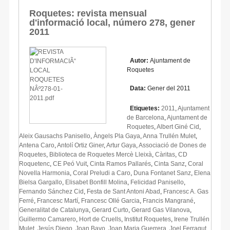
Roquetes: revista mensual
d'informació local, número 278, gener
2011
Autor:
Ajuntament de
Roquetes
Data:
Gener del 2011
Etiquetes:
2011
,
Ajuntament
de Barcelona
,
Ajuntament de
Roquetes
,
Albert Giné Cid
,
Aleix Gausachs Panisello
,
Àngels Pla Gaya
,
Anna Trullén Mulet
,
Antena Caro
,
Antolí Ortiz Giner
,
Artur Gaya
,
Associació de Dones de
Roquetes
,
Biblioteca de Roquetes Mercè Lleixà
,
Càritas
,
CD
Roquetenc
,
CE Peó Vuit
,
Cinta Ramos Pallarés
,
Cinta Sanz
,
Coral
Novella Harmonia
,
Coral Preludi a Caro
,
Duna Fontanet Sanz
,
Elena
Bielsa Gargallo
,
Elisabet Bonfill Molina
,
Felicidad Panisello
,
Fernando Sánchez Cid
,
Festa de Sant Antoni Abad
,
Francesc A. Gas
Ferré
,
Francesc Martí
,
Francesc Ollé Garcia
,
Francis Mangrané
,
Generalitat de Catalunya
,
Gerard Curto
,
Gerard Gas Vilanova
,
Guillermo Camarero
,
Hort de Cruells
,
Institut Roquetes
,
Irene Trullén
Mulet
,
Jesús Diego
,
Joan Bayo
,
Joan Maria Guerrera
,
Joel Ferragut
,