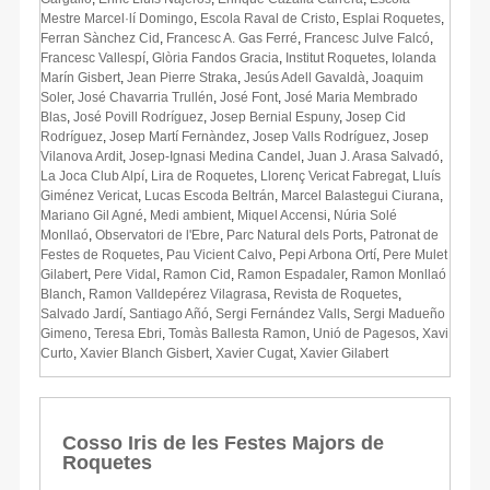
Mestre Marcel·lí Domingo
,
Escola Raval de Cristo
,
Esplai Roquetes
,
Ferran Sànchez Cid
,
Francesc A. Gas Ferré
,
Francesc Julve Falcó
,
Francesc Vallespí
,
Glòria Fandos Gracia
,
Institut Roquetes
,
Iolanda
Marín Gisbert
,
Jean Pierre Straka
,
Jesús Adell Gavaldà
,
Joaquim
Soler
,
José Chavarria Trullén
,
José Font
,
José Maria Membrado
Blas
,
José Povill Rodríguez
,
Josep Bernial Espuny
,
Josep Cid
Rodríguez
,
Josep Martí Fernàndez
,
Josep Valls Rodríguez
,
Josep
Vilanova Ardit
,
Josep-Ignasi Medina Candel
,
Juan J. Arasa Salvadó
,
La Joca Club Alpí
,
Lira de Roquetes
,
Llorenç Vericat Fabregat
,
Lluís
Giménez Vericat
,
Lucas Escoda Beltrán
,
Marcel Balastegui Ciurana
,
Mariano Gil Agné
,
Medi ambient
,
Miquel Accensi
,
Núria Solé
Monllaó
,
Observatori de l'Ebre
,
Parc Natural dels Ports
,
Patronat de
Festes de Roquetes
,
Pau Vicient Calvo
,
Pepi Arbona Ortí
,
Pere Mulet
Gilabert
,
Pere Vidal
,
Ramon Cid
,
Ramon Espadaler
,
Ramon Monllaó
Blanch
,
Ramon Valldepérez Vilagrasa
,
Revista de Roquetes
,
Salvado Jardí
,
Santiago Añó
,
Sergi Fernández Valls
,
Sergi Madueño
Gimeno
,
Teresa Ebri
,
Tomàs Ballesta Ramon
,
Unió de Pagesos
,
Xavi
Curto
,
Xavier Blanch Gisbert
,
Xavier Cugat
,
Xavier Gilabert
Cosso Iris de les Festes Majors de
Roquetes