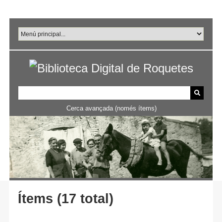
Salta
al
contingut
principal
Cerca avançada (només ítems)
Ítems (17 total)