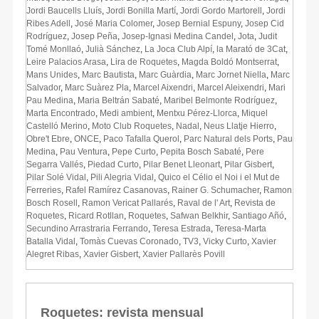
Jordi Baucells Lluís
,
Jordi Bonilla Martí
,
Jordi Gordo Martorell
,
Jordi
Ribes Adell
,
José Maria Colomer
,
Josep Bernial Espuny
,
Josep Cid
Rodríguez
,
Josep Peña
,
Josep-Ignasi Medina Candel
,
Jota
,
Judit
Tomé Monllaó
,
Julià Sánchez
,
La Joca Club Alpí
,
la Marató de 3Cat
,
Leire Palacios Arasa
,
Lira de Roquetes
,
Magda Boldó Montserrat
,
Mans Unides
,
Marc Bautista
,
Marc Guàrdia
,
Marc Jornet Niella
,
Marc
Salvador
,
Marc Suàrez Pla
,
Marcel Aixendri
,
Marcel Aleixendri
,
Mari
Pau Medina
,
Maria Beltrán Sabaté
,
Maribel Belmonte Rodríguez
,
Marta Encontrado
,
Medi ambient
,
Mentxu Pérez-Llorca
,
Miquel
Castelló Merino
,
Moto Club Roquetes
,
Nadal
,
Neus Llatje Hierro
,
Obre't Ebre
,
ONCE
,
Paco Tafalla Querol
,
Parc Natural dels Ports
,
Pau
Medina
,
Pau Ventura
,
Pepe Curto
,
Pepita Bosch Sabaté
,
Pere
Segarra Vallés
,
Piedad Curto
,
Pilar Benet Lleonart
,
Pilar Gisbert
,
Pilar Solé Vidal
,
Pili Alegria Vidal
,
Quico el Célio el Noi i el Mut de
Ferreries
,
Rafel Ramírez Casanovas
,
Rainer G. Schumacher
,
Ramon
Bosch Rosell
,
Ramon Vericat Pallarés
,
Raval de l' Art
,
Revista de
Roquetes
,
Ricard Rotllan
,
Roquetes
,
Safwan Belkhir
,
Santiago Añó
,
Secundino Arrastraria Ferrando
,
Teresa Estrada
,
Teresa-Marta
Batalla Vidal
,
Tomàs Cuevas Coronado
,
TV3
,
Vicky Curto
,
Xavier
Alegret Ribas
,
Xavier Gisbert
,
Xavier Pallarès Povill
Roquetes: revista mensual