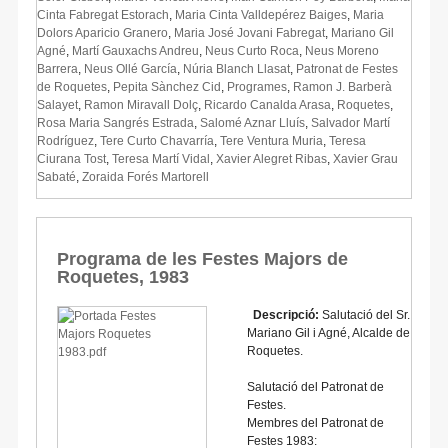
Cinta Fabregat Estorach
,
Maria Cinta Valldepérez Baiges
,
Maria
Dolors Aparicio Granero
,
Maria José Jovani Fabregat
,
Mariano Gil
Agné
,
Martí Gauxachs Andreu
,
Neus Curto Roca
,
Neus Moreno
Barrera
,
Neus Ollé García
,
Núria Blanch Llasat
,
Patronat de Festes
de Roquetes
,
Pepita Sànchez Cid
,
Programes
,
Ramon J. Barberà
Salayet
,
Ramon Miravall Dolç
,
Ricardo Canalda Arasa
,
Roquetes
,
Rosa Maria Sangrés Estrada
,
Salomé Aznar Lluís
,
Salvador Martí
Rodríguez
,
Tere Curto Chavarría
,
Tere Ventura Muria
,
Teresa
Ciurana Tost
,
Teresa Martí Vidal
,
Xavier Alegret Ribas
,
Xavier Grau
Sabaté
,
Zoraida Forés Martorell
Programa de les Festes Majors de
Roquetes, 1983
Descripció:
Salutació del Sr.
Mariano Gil i Agné, Alcalde de
Roquetes.
Salutació del Patronat de
Festes.
Membres del Patronat de
Festes 1983: