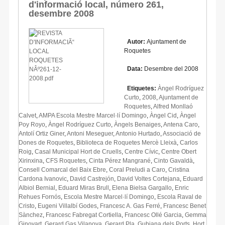
d'informació local, número 261,
desembre 2008
Autor:
Ajuntament de
Roquetes
Data:
Desembre del 2008
Etiquetes:
Àngel Rodríguez
Curto
,
2008
,
Ajuntament de
Roquetes
,
Alfred Monllaó
Calvet
,
AMPA Escola Mestre Marcel·lí Domingo
,
Àngel Cid
,
Àngel
Poy Royo
,
Àngel Rodríguez Curto
,
Àngels Benaiges
,
Antena Caro
,
Antolí Ortiz Giner
,
Antoni Meseguer
,
Antonio Hurtado
,
Associació de
Dones de Roquetes
,
Biblioteca de Roquetes Mercè Lleixà
,
Carlos
Roig
,
Casal Municipal Hort de Cruells
,
Centre Cívic
,
Centre Obert
Xirinxina
,
CFS Roquetes
,
Cinta Pérez Mangrané
,
Cinto Gavaldà
,
Consell Comarcal del Baix Ebre
,
Coral Preludi a Caro
,
Cristina
Cardona Ivanovic
,
David Castrejón
,
David Voltes Cortejana
,
Eduard
Albiol Bernial
,
Eduard Miras Brull
,
Elena Bielsa Gargallo
,
Enric
Rehues Fornós
,
Escola Mestre Marcel·lí Domingo
,
Escola Raval de
Cristo
,
Eugeni Villalbí Godes
,
Francesc A. Gas Ferré
,
Francesc Benet
Sànchez
,
Francesc Fabregat Cortiella
,
Francesc Ollé Garcia
,
Gemma
Ginovart
,
Gerard Gas Vilanova
,
Gerard Pla
,
Gubiana dels Ports
,
Hort