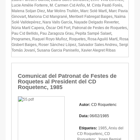
Lucie Amélie Forterre
,
M. Carmen Cid Ariño
,
M. Cinta Pastó Forés
,
Malena Soljan Diez
,
Mar Molins Trullén
,
Marc Solé Martí
,
Marc Pavia
Ginovart
,
Mariona Cid Mangrané
,
Meritxell Fabregat Baiges
,
Naïma
Solé Valldepérez
,
Nara Valls García
,
Nayade Delgado Reverter
,
Núria Martí Capera
,
Òscar Ortí Fort
,
Patronat de Festes de Roquetes
,
Pau Cid Bellido
,
Pau Zaragoza Grau
,
Pepita Sampé Salaet
,
Programes
,
Raquel Royo Muñoz
,
Roquetes
,
Rosa Aguiló Martí
,
Rosa
Gisbert Baiges
,
Roser Sànchez López
,
Salvador Sales Andreu
,
Sergi
Tomás Jovaní
,
Susana Garcia Panisello
,
Xavier Alegret Ribas
Comunicat del Patronat de Festes de
Roquetes al President del CD
Roquetenc, 1985
Autor:
CD Roquetenc
Data:
06/02/1985
Etiquetes:
1985
,
Arxiu del
CD Roquetenc
,
CD
Roquetenc
,
Josep Bernial