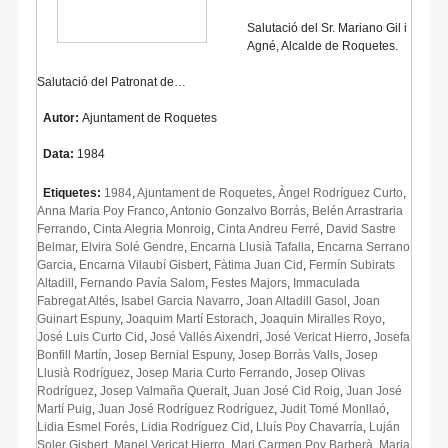
Salutació del Sr. Mariano Gil i
Agné, Alcalde de Roquetes.
Salutació del Patronat de…
Autor:
Ajuntament de Roquetes
Data:
1984
Etiquetes:
1984
,
Ajuntament de Roquetes
,
Àngel Rodríguez Curto
,
Anna Maria Poy Franco
,
Antonio Gonzalvo Borrás
,
Belén Arrastraria
Ferrando
,
Cinta Alegria Monroig
,
Cinta Andreu Ferré
,
David Sastre
Belmar
,
Elvira Solé Gendre
,
Encarna Llusià Tafalla
,
Encarna Serrano
Garcia
,
Encarna Vilaubí Gisbert
,
Fàtima Juan Cid
,
Fermín Subirats
Altadill
,
Fernando Pavía Salom
,
Festes Majors
,
Immaculada
Fabregat Altés
,
Isabel Garcia Navarro
,
Joan Altadill Gasol
,
Joan
Guinart Espuny
,
Joaquim Martí Estorach
,
Joaquin Miralles Royo
,
José Luis Curto Cid
,
José Vallés Aixendri
,
José Vericat Hierro
,
Josefa
Bonfill Martín
,
Josep Bernial Espuny
,
Josep Borràs Valls
,
Josep
Llusià Rodríguez
,
Josep Maria Curto Ferrando
,
Josep Olivas
Rodríguez
,
Josep Valmaña Queralt
,
Juan José Cid Roig
,
Juan José
Martí Puig
,
Juan José Rodríguez Rodríguez
,
Judit Tomé Monllaó
,
Lidia Esmel Forés
,
Lidia Rodríguez Cid
,
Lluís Poy Chavarría
,
Luján
Soler Gisbert
,
Manel Vericat Hierro
,
Mari Carmen Poy Barberà
,
Maria