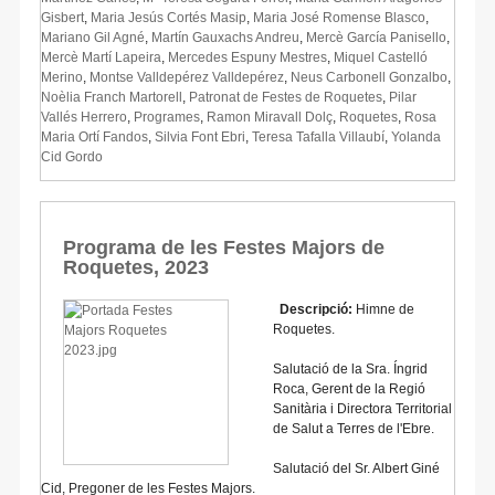
Gisbert
,
Maria Jesús Cortés Masip
,
Maria José Romense Blasco
,
Mariano Gil Agné
,
Martín Gauxachs Andreu
,
Mercè García Panisello
,
Mercè Martí Lapeira
,
Mercedes Espuny Mestres
,
Miquel Castelló
Merino
,
Montse Valldepérez Valldepérez
,
Neus Carbonell Gonzalbo
,
Noèlia Franch Martorell
,
Patronat de Festes de Roquetes
,
Pilar
Vallés Herrero
,
Programes
,
Ramon Miravall Dolç
,
Roquetes
,
Rosa
Maria Ortí Fandos
,
Silvia Font Ebri
,
Teresa Tafalla Villaubí
,
Yolanda
Cid Gordo
Programa de les Festes Majors de
Roquetes, 2023
Descripció:
Himne de
Roquetes.
Salutació de la Sra. Íngrid
Roca, Gerent de la Regió
Sanitària i Directora Territorial
de Salut a Terres de l'Ebre.
Salutació del Sr. Albert Giné
Cid, Pregoner de les Festes Majors.