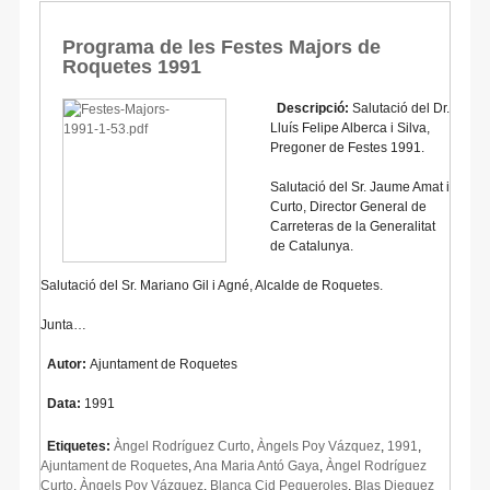
Programa de les Festes Majors de
Roquetes 1991
Descripció:
Salutació del Dr.
Lluís Felipe Alberca i Silva,
Pregoner de Festes 1991.
Salutació del Sr. Jaume Amat i
Curto, Director General de
Carreteras de la Generalitat
de Catalunya.
Salutació del Sr. Mariano Gil i Agné, Alcalde de Roquetes.
Junta…
Autor:
Ajuntament de Roquetes
Data:
1991
Etiquetes:
Àngel Rodríguez Curto
,
Àngels Poy Vázquez
,
1991
,
Ajuntament de Roquetes
,
Ana Maria Antó Gaya
,
Àngel Rodríguez
Curto
,
Àngels Poy Vázquez
,
Blanca Cid Pegueroles
,
Blas Dieguez