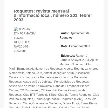
Roquetes: revista mensual
d'informació local, número 201, febrer
2003
Autor:
Ajuntament de
Roquetes
Data:
Febrer del 2003
Etiquetes:
Ramon J.
Barberà Salayet
,
2003
,
Agustí
Martínez Guinovart
,
Aitor
Marín Buznego
,
Ajuntament de Roquetes
,
Alberto Rodríguez
,
Andreu
Simón Valls
,
Antena Caro
,
Antoni Meseguer
,
Arjub (Associació
Cultural i Ecologista de Roquetes)
,
Associació de Dones de
Roquetes
,
Associació de Jubilats i Pensionistes de Roquetes
,
Associació de Veïns La Ravaleta
,
Cándido Fernández Blanco
,
Càritas
,
CD Roquetenc
,
CE Peó Vuit
,
Centre Parroquial de
Roquetes
,
Club BTT Terres de l'Ebre
,
Club de Tennis Roquetes
,
Club
Voleibol Roquetes
,
Comerç Agrupat de Roquetes (CAR)
,
Consuelo
Benedicto Conte
,
Cooperativa Soldebre
,
Dolors Fusté
,
Elena Bielsa
Gargallo
,
Enric Lluís Nàjeros
,
Enrique Cazalla Carrera
,
Escola