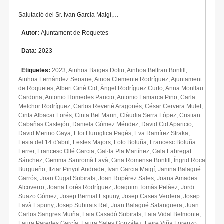
Salutació del Sr. Ivan Garcia Maigí,…
Autor:
Ajuntament de Roquetes
Data:
2023
Etiquetes:
2023
,
Ainhoa Baiges Doliu
,
Ainhoa Beltran Bonfill
,
Ainhoa Fernández Seoane
,
Ainoa Clemente Rodríguez
,
Ajuntament
de Roquetes
,
Albert Giné Cid
,
Àngel Rodríguez Curto
,
Anna Monllau
Cardona
,
Antonio Homedes Paricio
,
Antonio Lamarca Pino
,
Carla
Melchor Rodríguez
,
Carlos Reverté Aragonés
,
César Cervera Mulet
,
Cinta Albacar Forés
,
Cinta Bel Marin
,
Clàudia Serra López
,
Cristian
Cabañas Castejón
,
Daniela Gómez Méndez
,
David Cid Aparicio
,
David Merino Gaya
,
Eloi Huruglica Pagès
,
Eva Ramírez Straka
,
Festa del 14 d'abril
,
Festes Majors
,
Foto Boluña
,
Francesc Boluña
Ferrer
,
Francesc Ollé Garcia
,
Gal·la Pla Martínez
,
Gala Fabregat
Sánchez
,
Gemma Sanromà Favà
,
Gina Romense Bonfill
,
Íngrid Roca
Burgueño
,
Itziar Pinyol Andrade
,
Ivan Garcia Maigí
,
Janina Balagué
Garrós
,
Joan Cugat Subirats
,
Joan Rupérez Sales
,
Joana Amades
Alcoverro
,
Joana Forés Rodríguez
,
Joaquim Tomàs Pelàez
,
Jordi
Suazo Gómez
,
Josep Bernial Espuny
,
Josep Cases Verdera
,
Josep
Favà Espuny
,
Josep Subirats Rel
,
Juan Balagué Salanguera
,
Juan
Carlos Sangres Muiña
,
Laia Casadó Subirats
,
Laia Vidal Belmonte
,
Laura Paredes García
,
Laura Sales González
,
Leire Viña Lorenzo
,