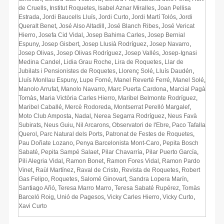
de Cruells
,
Institut Roquetes
,
Isabel Aznar Miralles
,
Joan Pellisa
Estrada
,
Jordi Baucells Lluís
,
Jordi Curto
,
Jordi Martí Tolós
,
Jordi
Queralt Benet
,
José Also Altadill
,
José Blanch Ribes
,
José Vericat
Hierro
,
Josefa Cid Vidal
,
Josep Bahima Carles
,
Josep Bernial
Espuny
,
Josep Gisbert
,
Josep Llusià Rodríguez
,
Josep Navarro
,
Josep Olivas
,
Josep Olivas Rodríguez
,
Josep Vallés
,
Josep-Ignasi
Medina Candel
,
Lidia Grau Roche
,
Lira de Roquetes
,
Llar de
Jubilats i Pensionistes de Roquetes
,
Llorenç Solé
,
Lluís Daudén
,
Lluís Monllau Espuny
,
Lupe Forné
,
Manel Reverté Ferré
,
Manel Solé
,
Manolo Arrufat
,
Manolo Navarro
,
Marc Puerta Cardona
,
Marcial Pagà
Tomàs
,
Maria Victòria Carles Hierro
,
Maribel Belmonte Rodríguez
,
Maribel Caballé
,
Mercè Rodoreda
,
Montserrat Perelló Margalef
,
Moto Club Amposta
,
Nadal
,
Nerea Segarra Rodríguez
,
Neus Favà
Subirats
,
Neus Guiu
,
Nil Arcarons
,
Observatori de l'Ebre
,
Paco Tafalla
Querol
,
Parc Natural dels Ports
,
Patronat de Festes de Roquetes
,
Pau Doñate Lozano
,
Penya Barcelonista Mont-Caro
,
Pepita Bosch
Sabaté
,
Pepita Sampé Salaet
,
Pilar Chavarría
,
Pilar Puerto García
,
Pili Alegria Vidal
,
Ramon Bonet
,
Ramon Fores Vidal
,
Ramon Pardo
Vinet
,
Raül Martínez
,
Raval de Cristo
,
Revista de Roquetes
,
Robert
Gas Felipo
,
Roquetes
,
Salomé Ginovart
,
Sandra Lopera Marín
,
Santiago Añó
,
Teresa Marro Marro
,
Teresa Sabaté Rupérez
,
Tomàs
Barceló Roig
,
Unió de Pagesos
,
Vicky Carles Hierro
,
Vicky Curto
,
Xavi Curto