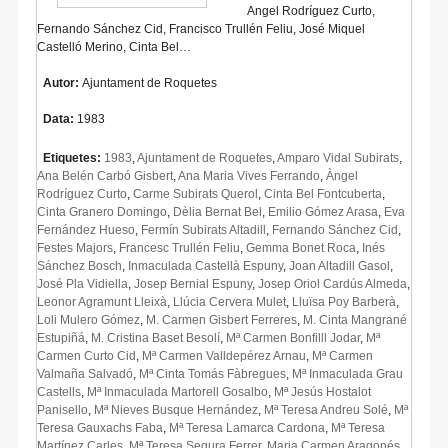
Angel Rodríguez Curto,
Fernando Sánchez Cid, Francisco Trullén Feliu, José Miquel
Castelló Merino, Cinta Bel…
Autor:
Ajuntament de Roquetes
Data:
1983
Etiquetes:
1983
,
Ajuntament de Roquetes
,
Amparo Vidal Subirats
,
Ana Belén Carbó Gisbert
,
Ana Maria Vives Ferrando
,
Àngel
Rodríguez Curto
,
Carme Subirats Querol
,
Cinta Bel Fontcuberta
,
Cinta Granero Domingo
,
Dèlia Bernat Bel
,
Emilio Gómez Arasa
,
Eva
Fernández Hueso
,
Fermín Subirats Altadill
,
Fernando Sánchez Cid
,
Festes Majors
,
Francesc Trullén Feliu
,
Gemma Bonet Roca
,
Inés
Sánchez Bosch
,
Inmaculada Castellà Espuny
,
Joan Altadill Gasol
,
José Pla Vidiella
,
Josep Bernial Espuny
,
Josep Oriol Cardús Almeda
,
Leonor Agramunt Lleixà
,
Llúcia Cervera Mulet
,
Lluïsa Poy Barberà
,
Loli Mulero Gómez
,
M. Carmen Gisbert Ferreres
,
M. Cinta Mangrané
Estupiñá
,
M. Cristina Baset Besolí
,
Mª Carmen Bonfilll Jodar
,
Mª
Carmen Curto Cid
,
Mª Carmen Valldepérez Arnau
,
Mª Carmen
Valmaña Salvadó
,
Mª Cinta Tomás Fàbregues
,
Mª Inmaculada Grau
Castells
,
Mª Inmaculada Martorell Gosalbo
,
Mª Jesús Hostalot
Panisello
,
Mª Nieves Busque Hernández
,
Mª Teresa Andreu Solé
,
Mª
Teresa Gauxachs Faba
,
Mª Teresa Lamarca Cardona
,
Mª Teresa
Martínez Carles
,
Mª Teresa Segura Ferrer
,
Maria Carmen Aragonés