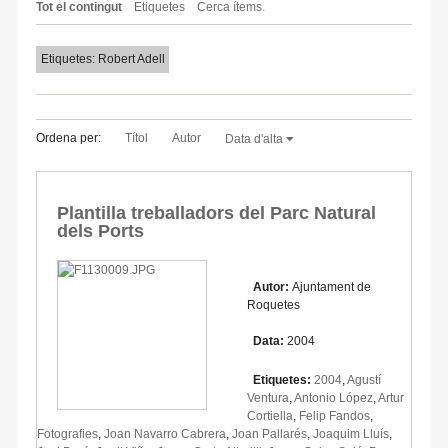
Tot el contingut
Etiquetes
Cerca ítems.
Etiquetes: Robert Adell
Ordena per:
Títol
Autor
Data d'alta
Plantilla treballadors del Parc Natural
dels Ports
Autor:
Ajuntament de
Roquetes
Data:
2004
Etiquetes:
2004
,
Agustí
Ventura
,
Antonio López
,
Artur
Cortiella
,
Felip Fandos
,
Fotografies
,
Joan Navarro Cabrera
,
Joan Pallarés
,
Joaquim Lluís
,