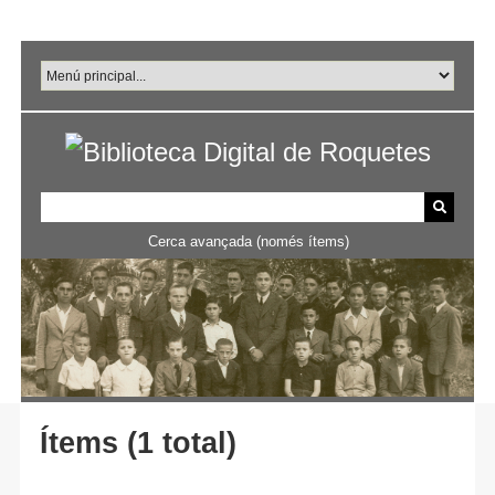
Salta
al
contingut
principal
Cerca avançada (només ítems)
Ítems (1 total)