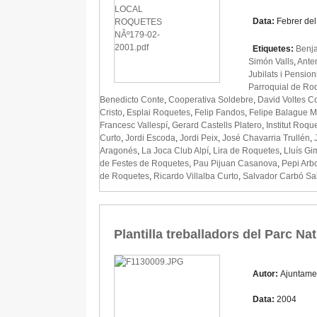
Data:
Febrer de
Etiquetes:
Benj
Simón Valls
,
Ante
Jubilats i Pensio
Parroquial de Ro
Benedicto Conte
,
Cooperativa Soldebre
,
David Voltes C
Cristo
,
Esplai Roquetes
,
Felip Fandos
,
Felipe Balague M
Francesc Vallespí
,
Gerard Castells Platero
,
Institut Roqu
Curto
,
Jordi Escoda
,
Jordi Peix
,
José Chavarria Trullén
,
Aragonés
,
La Joca Club Alpí
,
Lira de Roquetes
,
Lluís Gi
de Festes de Roquetes
,
Pau Pijuan Casanova
,
Pepi Arb
de Roquetes
,
Ricardo Villalba Curto
,
Salvador Carbó Sa
Plantilla treballadors del Parc Na
Autor:
Ajuntame
Data:
2004