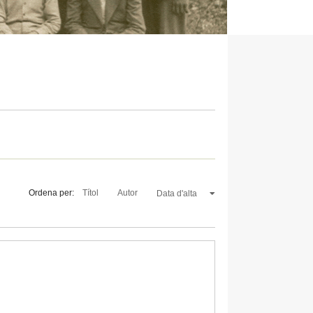
Ordena per:
Títol
Autor
Data d'alta