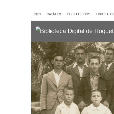
Salta
al
contingut
INICI
CATÀLEG
COL·LECCIONS
EXPOSICIO
principal