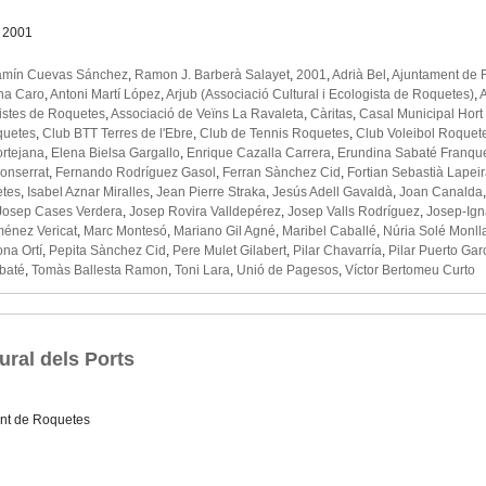
l 2001
amín Cuevas Sánchez
,
Ramon J. Barberà Salayet
,
2001
,
Adrià Bel
,
Ajuntament de 
na Caro
,
Antoni Martí López
,
Arjub (Associació Cultural i Ecologista de Roquetes)
,
nistes de Roquetes
,
Associació de Veïns La Ravaleta
,
Càritas
,
Casal Municipal Hort
quetes
,
Club BTT Terres de l'Ebre
,
Club de Tennis Roquetes
,
Club Voleibol Roquet
ortejana
,
Elena Bielsa Gargallo
,
Enrique Cazalla Carrera
,
Erundina Sabaté Franqu
onserrat
,
Fernando Rodríguez Gasol
,
Ferran Sànchez Cid
,
Fortian Sebastià Lapei
etes
,
Isabel Aznar Miralles
,
Jean Pierre Straka
,
Jesús Adell Gavaldà
,
Joan Canalda
Josep Cases Verdera
,
Josep Rovira Valldepérez
,
Josep Valls Rodríguez
,
Josep-Ign
ménez Vericat
,
Marc Montesó
,
Mariano Gil Agné
,
Maribel Caballé
,
Núria Solé Monll
ona Ortí
,
Pepita Sànchez Cid
,
Pere Mulet Gilabert
,
Pilar Chavarría
,
Pilar Puerto Gar
baté
,
Tomàs Ballesta Ramon
,
Toni Lara
,
Unió de Pagesos
,
Víctor Bertomeu Curto
tural dels Ports
nt de Roquetes