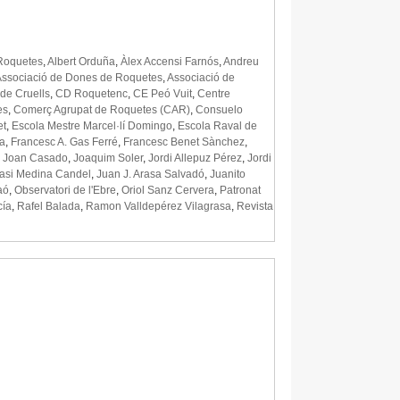
Roquetes
,
Albert Orduña
,
Àlex Accensi Farnós
,
Andreu
Associació de Dones de Roquetes
,
Associació de
 de Cruells
,
CD Roquetenc
,
CE Peó Vuit
,
Centre
es
,
Comerç Agrupat de Roquetes (CAR)
,
Consuelo
et
,
Escola Mestre Marcel·lí Domingo
,
Escola Raval de
ra
,
Francesc A. Gas Ferré
,
Francesc Benet Sànchez
,
,
Joan Casado
,
Joaquim Soler
,
Jordi Allepuz Pérez
,
Jordi
asi Medina Candel
,
Juan J. Arasa Salvadó
,
Juanito
aó
,
Observatori de l'Ebre
,
Oriol Sanz Cervera
,
Patronat
cía
,
Rafel Balada
,
Ramon Valldepérez Vilagrasa
,
Revista