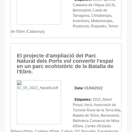
Catalana de l'Aigua (ACA)
,
Benissanet
,
Camp de
Tarragona
,
Climatologia
,
Inversions
,
Meteorologia
,
Riudecols
,
Roquetes
,
Terres
de l'Ebre (Catalunya)
El projecte d'ampliació del Parc
Natural dels Ports vol convertir l'espai
en un parc ecohistòric de la Batalla de
l'Ebre.
Data:
01/04/2022
Etiquetes:
2022
,
Albert
Pinyol
,
Ascó
,
Associació de
Turisme Rural de la Terra Alta
,
Batalla de l'Ebre
,
Benissanet
,
Biblioteca Comarcal de Móra
d'Ebre
,
Centre d'Estudis
Ribera d'Ebre
,
Corbera d'Ebre
,
Cultura
,
DO Terra Alta
,
Eva Amposta
,