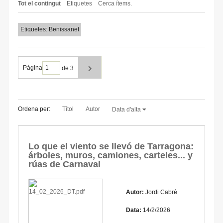
Tot el contingut
Etiquetes
Cerca ítems.
Etiquetes: Benissanet
Pàgina
de 3
Ordena per:
Títol
Autor
Data d'alta
Lo que el viento se llevó de Tarragona:
árboles, muros, camiones, carteles... y
rúas de Carnaval
Autor:
Jordi Cabré
Data:
14/2/2026