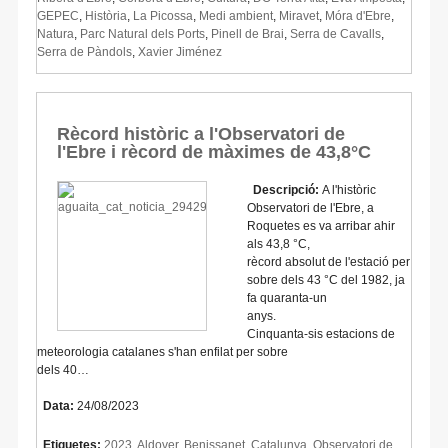
GEPEC
,
Història
,
La Picossa
,
Medi ambient
,
Miravet
,
Móra d'Ebre
,
Natura
,
Parc Natural dels Ports
,
Pinell de Brai
,
Serra de Cavalls
,
Serra de Pàndols
,
Xavier Jiménez
Rècord històric a l'Observatori de
l'Ebre i rècord de màximes de 43,8°C
Descripció:
A l'històric
Observatori de l'Ebre, a
Roquetes es va arribar ahir
als 43,8 °C,
rècord absolut de l'estació per
sobre dels 43 °C del 1982, ja
fa quaranta-un
anys.
Cinquanta-sis estacions de
meteorologia catalanes s'han enfilat per sobre
dels 40…
Data:
24/08/2023
Etiquetes:
2023
,
Aldover
,
Benissanet
,
Catalunya
,
Observatori de