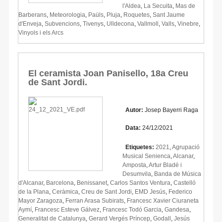
l'Aldea
,
La Secuita
,
Mas de
Barberans
,
Meteorologia
,
Paüls
,
Pluja
,
Roquetes
,
Sant Jaume
d'Enveja
,
Subvencions
,
Tivenys
,
Ulldecona
,
Vallmoll
,
Valls
,
Vinebre
,
Vinyols i els Arcs
El ceramista Joan Panisello, 18a Creu
de Sant Jordi.
Autor:
Josep Bayerri Raga
Data:
24/12/2021
Etiquetes:
2021
,
Agrupació
Musical Senienca
,
Alcanar
,
Amposta
,
Artur Bladé i
Desumvila
,
Banda de Música
d'Alcanar
,
Barcelona
,
Benissanet
,
Carlos Santos Ventura
,
Castelló
de la Plana
,
Ceràmica
,
Creu de Sant Jordi
,
EMD Jesús
,
Federico
Mayor Zaragoza
,
Ferran Arasa Subirats
,
Francesc Xavier Ciuraneta
Aymí
,
Francesc Esteve Gálvez
,
Francesc Todó Garcia
,
Gandesa
,
Generalitat de Catalunya
,
Gerard Vergés Príncep
,
Godall
,
Jesús