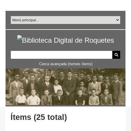
Salta
al
contingut
principal
Cerca avançada (només ítems)
Ítems (25 total)