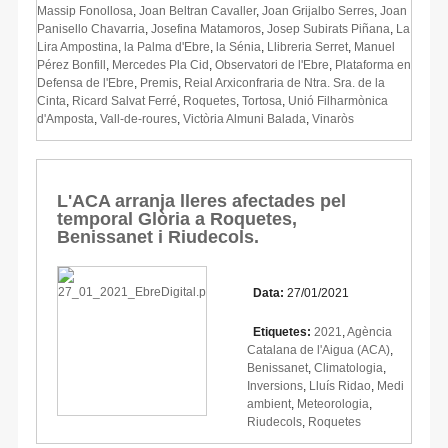
Massip Fonollosa
,
Joan Beltran Cavaller
,
Joan Grijalbo Serres
,
Joan
Panisello Chavarria
,
Josefina Matamoros
,
Josep Subirats Piñana
,
La
Lira Ampostina
,
la Palma d'Ebre
,
la Sénia
,
Llibreria Serret
,
Manuel
Pérez Bonfill
,
Mercedes Pla Cid
,
Observatori de l'Ebre
,
Plataforma en
Defensa de l'Ebre
,
Premis
,
Reial Arxiconfraria de Ntra. Sra. de la
Cinta
,
Ricard Salvat Ferré
,
Roquetes
,
Tortosa
,
Unió Filharmònica
d'Amposta
,
Vall-de-roures
,
Victòria Almuni Balada
,
Vinaròs
L'ACA arranja lleres afectades pel
temporal Glòria a Roquetes,
Benissanet i Riudecols.
Data:
27/01/2021
Etiquetes:
2021
,
Agència
Catalana de l'Aigua (ACA)
,
Benissanet
,
Climatologia
,
Inversions
,
Lluís Ridao
,
Medi
ambient
,
Meteorologia
,
Riudecols
,
Roquetes