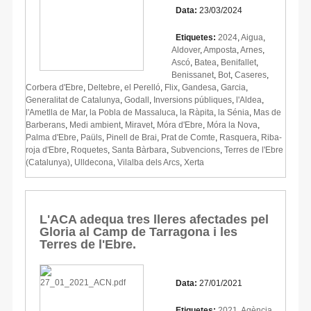
Data:
23/03/2024
Etiquetes:
2024
,
Aigua
,
Aldover
,
Amposta
,
Arnes
,
Ascó
,
Batea
,
Benifallet
,
Benissanet
,
Bot
,
Caseres
,
Corbera d'Ebre
,
Deltebre
,
el Perelló
,
Flix
,
Gandesa
,
Garcia
,
Generalitat de Catalunya
,
Godall
,
Inversions públiques
,
l'Aldea
,
l'Ametlla de Mar
,
la Pobla de Massaluca
,
la Ràpita
,
la Sénia
,
Mas de
Barberans
,
Medi ambient
,
Miravet
,
Móra d'Ebre
,
Móra la Nova
,
Palma d'Ebre
,
Paüls
,
Pinell de Brai
,
Prat de Comte
,
Rasquera
,
Riba-
roja d'Ebre
,
Roquetes
,
Santa Bàrbara
,
Subvencions
,
Terres de l'Ebre
(Catalunya)
,
Ulldecona
,
Vilalba dels Arcs
,
Xerta
L'ACA adequa tres lleres afectades pel
Gloria al Camp de Tarragona i les
Terres de l'Ebre.
Data:
27/01/2021
Etiquetes:
2021
,
Agència