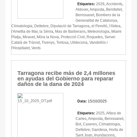
Etiquetes:
2026
,
Accidents
,
Aldover
,
Amposta
,
Benifallet
,
Benissanet
,
Bombers de la
Generalitat de Catalunya
,
Climatologia
,
Deltebre
,
Diputació de Tarragona
,
el Perelló
,
l'Aldea
,
l'Ametlla de Mar
,
la Sénia
,
Mas de Barberans
,
Meteorologia
,
Miami
Platja
,
Miravet
,
Móra la Nova
,
Protecció Civil
,
Roquetes
,
Servei
Català de Trànsit
,
Tivenys
,
Tortosa
,
Ulldecona
,
Vandellòs i
l'Hospitalet
,
Vents
Tarragona recibe más de 2,4 millones
en ayudas del Gobierno para reparar
daños de la dana de 2024
Data:
15/10/2025
Etiquetes:
2025
,
Alfara de
Carles
,
Amposta
,
Benissanet
,
Bot
,
Caseres
,
Climatologia
,
Deltebre
,
Gandesa
,
Horta de
Sant Joan
,
Inundacions
,