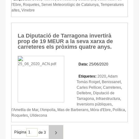
l'Ebre
,
Roquetes
,
Servei Meteorològic de Catalunya
,
Temperatures
altes
,
Vinebre
La Diputació de Tarragona invertirà
prop de 19 MEUR a la seva xarxa de
carreteres els pròxims quatre anys.
Data:
25/06/2020
Etiquetes:
2020
,
Adam
Tomàs Roiget
,
Benissanet
,
Carles Pellicer
,
Carreteres
,
Deltebre
,
Diputació de
Tarragona
,
Infraestructura
,
Inversions públiques
,
l'Ametlla de Mar
,
l'Ampolla
,
Mas de Barberans
,
Móra d'Ebre
,
Política
,
Roquetes
,
Ulldecona
Pàgina
de 3