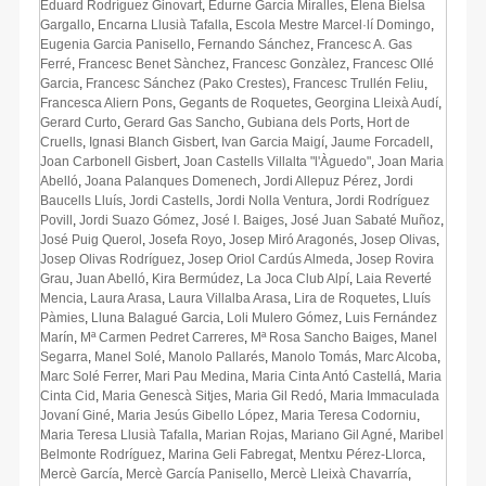
Eduard Rodríguez Ginovart
,
Edurne Garcia Miralles
,
Elena Bielsa
Gargallo
,
Encarna Llusià Tafalla
,
Escola Mestre Marcel·lí Domingo
,
Eugenia Garcia Panisello
,
Fernando Sánchez
,
Francesc A. Gas
Ferré
,
Francesc Benet Sànchez
,
Francesc Gonzàlez
,
Francesc Ollé
Garcia
,
Francesc Sánchez (Pako Crestes)
,
Francesc Trullén Feliu
,
Francesca Aliern Pons
,
Gegants de Roquetes
,
Georgina Lleixà Audí
,
Gerard Curto
,
Gerard Gas Sancho
,
Gubiana dels Ports
,
Hort de
Cruells
,
Ignasi Blanch Gisbert
,
Ivan Garcia Maigí
,
Jaume Forcadell
,
Joan Carbonell Gisbert
,
Joan Castells Villalta "l'Àguedo"
,
Joan Maria
Abelló
,
Joana Palanques Domenech
,
Jordi Allepuz Pérez
,
Jordi
Baucells Lluís
,
Jordi Castells
,
Jordi Nolla Ventura
,
Jordi Rodríguez
Povill
,
Jordi Suazo Gómez
,
José I. Baiges
,
José Juan Sabaté Muñoz
,
José Puig Querol
,
Josefa Royo
,
Josep Miró Aragonés
,
Josep Olivas
,
Josep Olivas Rodríguez
,
Josep Oriol Cardús Almeda
,
Josep Rovira
Grau
,
Juan Abelló
,
Kira Bermúdez
,
La Joca Club Alpí
,
Laia Reverté
Mencia
,
Laura Arasa
,
Laura Villalba Arasa
,
Lira de Roquetes
,
Lluís
Pàmies
,
Lluna Balagué Garcia
,
Loli Mulero Gómez
,
Luis Fernández
Marín
,
Mª Carmen Pedret Carreres
,
Mª Rosa Sancho Baiges
,
Manel
Segarra
,
Manel Solé
,
Manolo Pallarés
,
Manolo Tomás
,
Marc Alcoba
,
Marc Solé Ferrer
,
Mari Pau Medina
,
Maria Cinta Antó Castellá
,
Maria
Cinta Cid
,
Maria Genescà Sitjes
,
Maria Gil Redó
,
Maria Immaculada
Jovaní Giné
,
Maria Jesús Gibello López
,
Maria Teresa Codorniu
,
Maria Teresa Llusià Tafalla
,
Marian Rojas
,
Mariano Gil Agné
,
Maribel
Belmonte Rodríguez
,
Marina Geli Fabregat
,
Mentxu Pérez-Llorca
,
Mercè García
,
Mercè García Panisello
,
Mercè Lleixà Chavarría
,