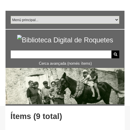
Salta
al
contingut
principal
Cerca avançada (només ítems)
Ítems (9 total)