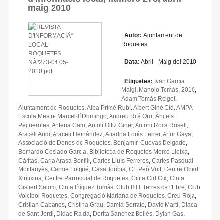
maig 2010
Autor:
Ajuntament de
Roquetes
Data:
Abril - Maig del 2010
Etiquetes:
Ivan Garcia
Maigí
,
Manolo Tomás
,
2010
,
Adam Tomàs Roiget
,
Ajuntament de Roquetes
,
Alba Primé Rubí
,
Albert Giné Cid
,
AMPA
Escola Mestre Marcel·lí Domingo
,
Andreu Rifé Oro
,
Àngels
Pegueroles
,
Antena Caro
,
Antolí Ortiz Giner
,
Antoni Roca Rosell
,
Araceli Audí
,
Araceli Hernández
,
Ariadna Forés Ferrer
,
Artur Gaya
,
Associació de Dones de Roquetes
,
Benjamín Cuevas Delgado
,
Bernardo Coslado Garcia
,
Biblioteca de Roquetes Mercè Lleixà
,
Càritas
,
Carla Arasa Bonfill
,
Carles Lluís Ferreres
,
Carles Pasqual
Montanyès
,
Carme Folqué
,
Casa Toríbia
,
CE Peó Vuit
,
Centre Obert
Xirinxina
,
Centre Parroquial de Roquetes
,
Cinta Cid Cid
,
Cinta
Gisbert Salom
,
Cinta Iñíguez Tomàs
,
Club BTT Terres de l'Ebre
,
Club
Voleibol Roquetes
,
Congregació Mariana de Roquetes
,
Creu Roja
,
Cristian Cabanes
,
Cristina Grau
,
Damià Serrato
,
David Martí
,
Diada
de Sant Jordi
,
Didac Ralda
,
Dorita Sànchez Bellés
,
Dylan Gas
,