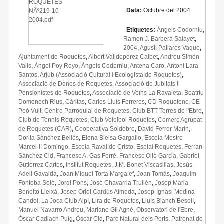
Data:
Octubre del 2004
Etiquetes:
Àngels Codorniu
,
Ramon J. Barberà Salayet
,
2004
,
Agustí Pallarés Vaque
,
Ajuntament de Roquetes
,
Albert Valldepérez Calbet
,
Andreu Simón
Valls
,
Àngel Poy Royo
,
Àngels Codorniu
,
Antena Caro
,
Antoni Lara
Santos
,
Arjub (Associació Cultural i Ecologista de Roquetes)
,
Associació de Dones de Roquetes
,
Associació de Jubilats i
Pensionistes de Roquetes
,
Associació de Veïns La Ravaleta
,
Beatriu
Domenech Rius
,
Càritas
,
Carles Lluís Ferreres
,
CD Roquetenc
,
CE
Peó Vuit
,
Centre Parroquial de Roquetes
,
Club BTT Terres de l'Ebre
,
Club de Tennis Roquetes
,
Club Voleibol Roquetes
,
Comerç Agrupat
de Roquetes (CAR)
,
Cooperativa Soldebre
,
David Ferrer Marin
,
Dorita Sànchez Bellés
,
Elena Bielsa Gargallo
,
Escola Mestre
Marcel·lí Domingo
,
Escola Raval de Cristo
,
Esplai Roquetes
,
Ferran
Sànchez Cid
,
Francesc A. Gas Ferré
,
Francesc Ollé Garcia
,
Gabriel
Gutiérrez Cartes
,
Institut Roquetes
,
J.M. Bonet Viscasillas
,
Jesús
Adell Gavaldà
,
Joan Miquel Torta Margalef
,
Joan Tomàs
,
Joaquim
Fontoba Solé
,
Jordi Pons
,
José Chavarria Trullén
,
Josep Maria
Beneito Lleixà
,
Josep Oriol Cardús Almeda
,
Josep-Ignasi Medina
Candel
,
La Joca Club Alpí
,
Lira de Roquetes
,
Lluís Blanch Besolí
,
Manuel Navarro Andreu
,
Mariano Gil Agné
,
Observatori de l'Ebre
,
Òscar Cadiach Puig
,
Òscar Cid
,
Parc Natural dels Ports
,
Patronat de