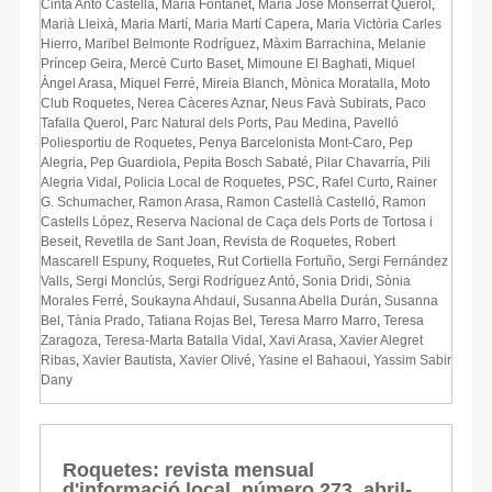
Cinta Antó Castellá
,
Maria Fontanet
,
Maria José Monserrat Querol
,
Marià Lleixà
,
Maria Martí
,
Maria Martí Capera
,
Maria Victòria Carles
Hierro
,
Maribel Belmonte Rodríguez
,
Màxim Barrachina
,
Melanie
Príncep Geira
,
Mercè Curto Baset
,
Mimoune El Baghati
,
Miquel
Àngel Arasa
,
Miquel Ferré
,
Mireia Blanch
,
Mònica Moratalla
,
Moto
Club Roquetes
,
Nerea Càceres Aznar
,
Neus Favà Subirats
,
Paco
Tafalla Querol
,
Parc Natural dels Ports
,
Pau Medina
,
Pavelló
Poliesportiu de Roquetes
,
Penya Barcelonista Mont-Caro
,
Pep
Alegria
,
Pep Guardiola
,
Pepita Bosch Sabaté
,
Pilar Chavarría
,
Pili
Alegria Vidal
,
Policia Local de Roquetes
,
PSC
,
Rafel Curto
,
Rainer
G. Schumacher
,
Ramon Arasa
,
Ramon Castellà Castelló
,
Ramon
Castells López
,
Reserva Nacional de Caça dels Ports de Tortosa i
Beseit
,
Revetlla de Sant Joan
,
Revista de Roquetes
,
Robert
Mascarell Espuny
,
Roquetes
,
Rut Cortiella Fortuño
,
Sergi Fernández
Valls
,
Sergi Monclús
,
Sergi Rodríguez Antó
,
Sonia Dridi
,
Sònia
Morales Ferré
,
Soukayna Ahdaui
,
Susanna Abella Durán
,
Susanna
Bel
,
Tània Prado
,
Tatiana Rojas Bel
,
Teresa Marro Marro
,
Teresa
Zaragoza
,
Teresa-Marta Batalla Vidal
,
Xavi Arasa
,
Xavier Alegret
Ribas
,
Xavier Bautista
,
Xavier Olivé
,
Yasine el Bahaoui
,
Yassim Sabir
Dany
Roquetes: revista mensual
d'informació local, número 273, abril-