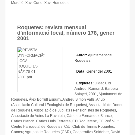
Morelló
,
Xavi Curto
,
Xavi Homedes
Roquetes: revista mensual
d'informació local, número 178, gener
2001
Autor:
Ajuntament de
Roquetes
Data:
Gener del 2001
Etiquetes:
Dídac Cid
Andreu
,
Ramon J. Barberà
Salayet
,
2001
,
Ajuntament de
Roquetes
,
Àlex Borrull Espuny
,
Andreu Simón Valls
,
Arjub
(Associació Cultural i Ecologista de Roquetes)
,
Associació de Dones
de Roquetes
,
Associació de Jubilats i Pensionistes de Roquetes
,
Associació de Veïns La Ravaleta
,
Cándido Fernández Blanco
,
Carles Blanch
,
Carles Lluís Ferreres
,
CD Roquetenc
,
CE Peó Vuit
,
Centre Parroquial de Roquetes
,
CiU
,
Club de Tennis Roquetes
,
Comerç Agrupat de Roquetes (CAR)
,
Cooperativa Soldebre
,
David