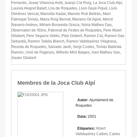
Ferrando
,
Josep Vilanova Ardit
,
Juanjo Cid Roig
,
La Joca Club Alpí
,
Laureà Alegret Balart
,
Lira de Roquetes
,
Lluís Gaya Piqué
,
Lluís
Giménez Vericat
,
Manolita Nadal
,
Manolo Roé Beltrán
,
Marc
Fabregat Tomàs
,
Maria Roig Bernat
,
Mariano Gil Agné
,
Mercè
Navarro Andreu
,
Míriam Bonavida Gracia
,
Núria Matheu Gas
,
Observatori de l'Ebre
,
Patronat de Festes de Roquetes
,
Pere Mulet
Gilabert
,
Pere Segarra Vallés
,
Pilar Gisbert
,
Ramon Cid
,
Ramon Gas
Sebastià
,
Ramon Tafalla Blanch
,
Ramon Valldepérez Vilagrasa
,
Revista de Roquetes
,
Salvado Jardí
,
Sergi Costes
,
Tomàs Ballesta
Ramon
,
Unió de Pagesos
,
Wifredo Miró Baiges
,
Xavi Matheu Gas
,
Xavier Gilabert
Membres de la Joca Club Alpí
Autor:
Ajuntament de
Roquetes
Data:
2001
Etiquetes:
Albert
Valldepérez Calbet
,
Carles