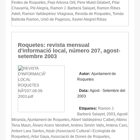
Festes de Roquetes
,
Pepi Arbona Ortí
,
Pere Mulet Gilabert
,
Pilar
Chavarría
,
Pili Alegria
,
Ramon J. Barberà Salayet
,
Ramon Ribes
Adell
,
Ramon Valldepérez Vilagrasa
,
Revista de Roquetes
,
Tomàs
Ballesta Ramon
,
Unió de Pagesos
,
Xavier Alegret Ribas
Roquetes: revista mensual
d'informació local, número 207, agost-
setembre 2003
Autor:
Ajuntament de
Roquetes
Data:
Agost - Setembre del
2003
Etiquetes:
Ramon J.
Barberà Salayet
,
2003
,
Agustí
Miranda
,
Ajuntament de Roquetes
,
Albert Valldepérez Calbet
,
Albino
Tena Mauri
,
Àlvaro Acero Vendrell
,
Andreu Simón Valls
,
Antena Caro
,
Antoni Lara Santos
,
Arjub (Associació Cultural i Ecologista de
Roquetes)
,
Artur Gaya
,
Associació de Dones de Roquetes
,