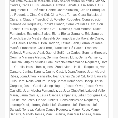
Ravaleta
,
Azizza El Hassani
,
Biblioteca de Roquetes Mercè Lleixà
,
Càritas
,
Carles Lluís Ferreres
,
Carmina Sabaté
,
Casa Toríbia
,
CD
Roquetenc
,
CE Peó Vuit
,
Centre Obert Xirinxina
,
Centre Parroquial
de Roquetes
,
Cinta Cid Cid
,
Cinta Vega Tomàs
,
Clara Balastegui
Ciurana
,
Clàudia Truzoli
,
Club Voleibol Roquetes
,
Congregació
Mariana de Roquetes
,
Conxita Blanch
,
Coral Preludi a Caro
,
Cori
Escoda
,
Creu Roja
,
Cristina Grau
,
Dolors Queralt Moreso
,
Dulce
Fernández
,
Ecaterina Staicu
,
Elena Bielsa Gargallo
,
Èric Sangres
Pitarch
,
Escola Mestre Marcel·lí Domingo
,
Escola Raval de Cristo
,
Eva Carles
,
Fàtima A. Ben Haddon
,
Fatima Sabir
,
Ferran Pallarés
Marsà
,
Francesc A. Gas Ferré
,
Francesc Ollé Garcia
,
Francesc
Vallespí
,
Francesc Vidal
,
Gabriel Gutiérrez Cartes
,
Gemma Ginovart
,
Gemma Martínez Alegria
,
Gemma Romeu Lluís
,
Genís Panisello
,
Graëlsia Grup d'Estudis i Comunicació Ambiental de Roquetes
,
Hort
de Cruells
,
Imssa-Tamsa
,
Inesa Zandoviene
,
Institut Roquetes
,
Ivan
Cantero
,
Janina Espuny
,
Jaume Castell
,
Joan Alegret
,
Joan Alegret
Ribas
,
Joan Antoni Panisello
,
Joan Carles Calbet Gil
,
Jordi Baucells
Lluís
,
Jordi Nolla Ventura
,
Josep Bernat Doménech
,
Josep Bielsa
Gargallo
,
Josep Garcia
,
Josep Huguet
,
Josep Olivas
,
Josep Olivas
Castellà
,
Juan Alcoba Fernández
,
La Joca Club Alpí
,
Laia del Valle
Marín
,
Laura García
,
Laura García Campanals
,
Lidia Rodríguez Cid
,
Lira de Roquetes
,
Llar de Jubilats i Pensionistes de Roquetes
,
Llorenç Obiol
,
Llorenç Solé
,
Lluís Granero
,
Lluís Pàmies
,
Lluís
Salvadó Tenesa
,
Making Dance Roquetes
,
Manel Royo
,
Manel
Segarra
,
Manolo Tomás
,
Marc Bautista
,
Mari Mar Lapeira
,
Maria