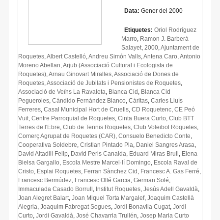
Data:
Gener del 2000
Etiquetes:
Oriol Rodríguez
Marro
,
Ramon J. Barberà
Salayet
,
2000
,
Ajuntament de
Roquetes
,
Albert Castelló
,
Andreu Simón Valls
,
Antena Caro
,
Antonio
Moreno Abellan
,
Arjub (Associació Cultural i Ecologista de
Roquetes)
,
Arnau Ginovart Miralles
,
Associació de Dones de
Roquetes
,
Associació de Jubilats i Pensionistes de Roquetes
,
Associació de Veïns La Ravaleta
,
Blanca Cid
,
Blanca Cid
Pegueroles
,
Cándido Fernández Blanco
,
Càritas
,
Carles Lluís
Ferreres
,
Casal Municipal Hort de Cruells
,
CD Roquetenc
,
CE Peó
Vuit
,
Centre Parroquial de Roquetes
,
Cinta Buera Curto
,
Club BTT
Terres de l'Ebre
,
Club de Tennis Roquetes
,
Club Voleibol Roquetes
,
Comerç Agrupat de Roquetes (CAR)
,
Consuelo Benedicto Conte
,
Cooperativa Soldebre
,
Cristian Pintado Pla
,
Daniel Sangres Arasa
,
David Altadill Felip
,
David Peris Canalda
,
Eduard Miras Brull
,
Elena
Bielsa Gargallo
,
Escola Mestre Marcel·lí Domingo
,
Escola Raval de
Cristo
,
Esplai Roquetes
,
Ferran Sànchez Cid
,
Francesc A. Gas Ferré
,
Francesc Bermúdez
,
Francesc Ollé Garcia
,
German Solé
,
Immaculada Casado Borrull
,
Institut Roquetes
,
Jesús Adell Gavaldà
,
Joan Alegret Balart
,
Joan Miquel Torta Margalef
,
Joaquim Castellà
Alegria
,
Joaquim Fabregat Sogues
,
Jordi Bonavila Cugat
,
Jordi
Curto
,
Jordi Gavaldà
,
José Chavarria Trullén
,
Josep Maria Curto