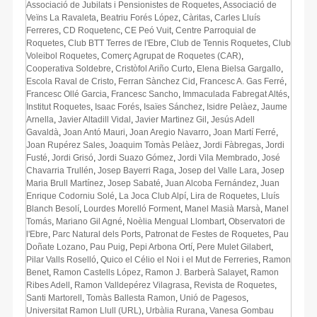
Associació de Jubilats i Pensionistes de Roquetes
,
Associació de
Veïns La Ravaleta
,
Beatriu Forés López
,
Càritas
,
Carles Lluís
Ferreres
,
CD Roquetenc
,
CE Peó Vuit
,
Centre Parroquial de
Roquetes
,
Club BTT Terres de l'Ebre
,
Club de Tennis Roquetes
,
Club
Voleibol Roquetes
,
Comerç Agrupat de Roquetes (CAR)
,
Cooperativa Soldebre
,
Cristòfol Ariño Curto
,
Elena Bielsa Gargallo
,
Escola Raval de Cristo
,
Ferran Sànchez Cid
,
Francesc A. Gas Ferré
,
Francesc Ollé Garcia
,
Francesc Sancho
,
Immaculada Fabregat Altés
,
Institut Roquetes
,
Isaac Forés
,
Isaïes Sánchez
,
Isidre Pelàez
,
Jaume
Arnella
,
Javier Altadill Vidal
,
Javier Martinez Gil
,
Jesús Adell
Gavaldà
,
Joan Antó Mauri
,
Joan Aregio Navarro
,
Joan Martí Ferré
,
Joan Rupérez Sales
,
Joaquim Tomàs Pelàez
,
Jordi Fàbregas
,
Jordi
Fusté
,
Jordi Grisó
,
Jordi Suazo Gómez
,
Jordi Vila Membrado
,
José
Chavarria Trullén
,
Josep Bayerri Raga
,
Josep del Valle Lara
,
Josep
Maria Brull Martínez
,
Josep Sabaté
,
Juan Alcoba Fernández
,
Juan
Enrique Codorniu Solé
,
La Joca Club Alpí
,
Lira de Roquetes
,
Lluís
Blanch Besolí
,
Lourdes Morelló Forment
,
Manel Masià Marsà
,
Manel
Tomás
,
Mariano Gil Agné
,
Noèlia Mengual Llombart
,
Observatori de
l'Ebre
,
Parc Natural dels Ports
,
Patronat de Festes de Roquetes
,
Pau
Doñate Lozano
,
Pau Puig
,
Pepi Arbona Ortí
,
Pere Mulet Gilabert
,
Pilar Valls Roselló
,
Quico el Célio el Noi i el Mut de Ferreries
,
Ramon
Benet
,
Ramon Castells López
,
Ramon J. Barberà Salayet
,
Ramon
Ribes Adell
,
Ramon Valldepérez Vilagrasa
,
Revista de Roquetes
,
Santi Martorell
,
Tomàs Ballesta Ramon
,
Unió de Pagesos
,
Universitat Ramon Llull (URL)
,
Urbàlia Rurana
,
Vanesa Gombau