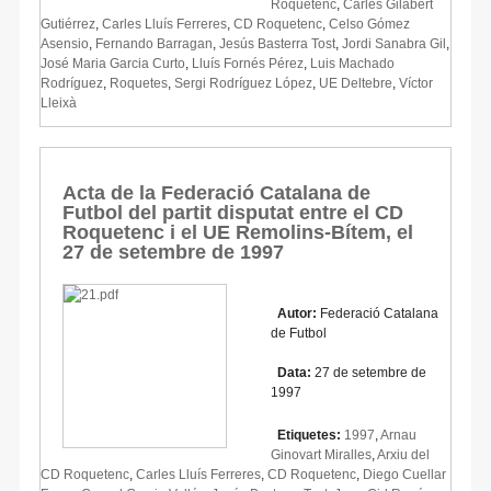
Roquetenc
,
Carles Gilabert
Gutiérrez
,
Carles Lluís Ferreres
,
CD Roquetenc
,
Celso Gómez
Asensio
,
Fernando Barragan
,
Jesús Basterra Tost
,
Jordi Sanabra Gil
,
José Maria Garcia Curto
,
Lluís Fornés Pérez
,
Luis Machado
Rodríguez
,
Roquetes
,
Sergi Rodríguez López
,
UE Deltebre
,
Víctor
Lleixà
Acta de la Federació Catalana de
Futbol del partit disputat entre el CD
Roquetenc i el UE Remolins-Bítem, el
27 de setembre de 1997
Autor:
Federació Catalana
de Futbol
Data:
27 de setembre de
1997
Etiquetes:
1997
,
Arnau
Ginovart Miralles
,
Arxiu del
CD Roquetenc
,
Carles Lluís Ferreres
,
CD Roquetenc
,
Diego Cuellar