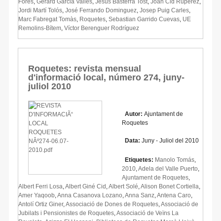
Fores
,
Gerard Garcia Vallés
,
Jesús Basterra Tost
,
Joan Cid Rupérez
,
Jordi Martí Tolós
,
José Ferrando Dominguez
,
Josep Puig Carles
,
Marc Fabregat Tomàs
,
Roquetes
,
Sebastian Garrido Cuevas
,
UE
Remolins-Bítem
,
Víctor Berenguer Rodríguez
Roquetes: revista mensual
d'informació local, número 274, juny-
juliol 2010
Autor:
Ajuntament de
Roquetes
Data:
Juny - Juliol del 2010
Etiquetes:
Manolo Tomás
,
2010
,
Adela del Valle Puerto
,
Ajuntament de Roquetes
,
Albert Ferri Losa
,
Albert Giné Cid
,
Albert Solé
,
Alison Bonet Cortiella
,
Amer Yaqoob
,
Anna Casanova Lozano
,
Anna Sanz
,
Antena Caro
,
Antolí Ortiz Giner
,
Associació de Dones de Roquetes
,
Associació de
Jubilats i Pensionistes de Roquetes
,
Associació de Veïns La