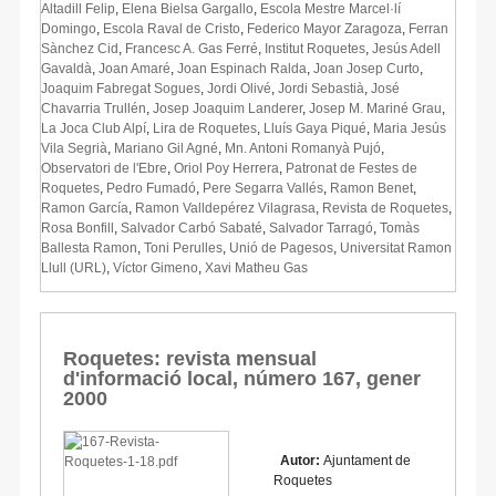
Altadill Felip
,
Elena Bielsa Gargallo
,
Escola Mestre Marcel·lí
Domingo
,
Escola Raval de Cristo
,
Federico Mayor Zaragoza
,
Ferran
Sànchez Cid
,
Francesc A. Gas Ferré
,
Institut Roquetes
,
Jesús Adell
Gavaldà
,
Joan Amaré
,
Joan Espinach Ralda
,
Joan Josep Curto
,
Joaquim Fabregat Sogues
,
Jordi Olivé
,
Jordi Sebastià
,
José
Chavarria Trullén
,
Josep Joaquim Landerer
,
Josep M. Mariné Grau
,
La Joca Club Alpí
,
Lira de Roquetes
,
Lluís Gaya Piqué
,
Maria Jesús
Vila Segrià
,
Mariano Gil Agné
,
Mn. Antoni Romanyà Pujó
,
Observatori de l'Ebre
,
Oriol Poy Herrera
,
Patronat de Festes de
Roquetes
,
Pedro Fumadó
,
Pere Segarra Vallés
,
Ramon Benet
,
Ramon García
,
Ramon Valldepérez Vilagrasa
,
Revista de Roquetes
,
Rosa Bonfill
,
Salvador Carbó Sabaté
,
Salvador Tarragó
,
Tomàs
Ballesta Ramon
,
Toni Perulles
,
Unió de Pagesos
,
Universitat Ramon
Llull (URL)
,
Víctor Gimeno
,
Xavi Matheu Gas
Roquetes: revista mensual
d'informació local, número 167, gener
2000
Autor:
Ajuntament de
Roquetes