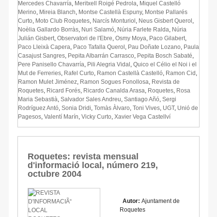
Mercedes Chavarría
,
Meritxell Roigé Pedrola
,
Miquel Castelló
Merino
,
Mireia Blanch
,
Montse Castellà Espuny
,
Montse Pallarés
Curto
,
Moto Club Roquetes
,
Narcís Monturiol
,
Neus Gisbert Querol
,
Noèlia Gallardo Borràs
,
Nuri Salamó
,
Núria Farlete Ralda
,
Núria
Julián Gisbert
,
Observatori de l'Ebre
,
Osmy Moya
,
Paco Gilabert
,
Paco Lleixà Capera
,
Paco Tafalla Querol
,
Pau Doñate Lozano
,
Paula
Casajust Sangres
,
Pepita Albarrán Carrasco
,
Pepita Bosch Sabaté
,
Pere Panisello Chavarría
,
Pili Alegria Vidal
,
Quico el Célio el Noi i el
Mut de Ferreries
,
Rafel Curto
,
Ramon Castellà Castelló
,
Ramon Cid
,
Ramon Mulet Jiménez
,
Ramon Sogues Fonollosa
,
Revista de
Roquetes
,
Ricard Forés
,
Ricardo Canalda Arasa
,
Roquetes
,
Rosa
Maria Sebastià
,
Salvador Sales Andreu
,
Santiago Añó
,
Sergi
Rodríguez Antó
,
Sonia Dridi
,
Tomàs Àlvaro
,
Toni Vives
,
UGT
,
Unió de
Pagesos
,
Valentí Marín
,
Vicky Curto
,
Xavier Vega Castellví
Roquetes: revista mensual
d'informació local, número 219,
octubre 2004
Autor:
Ajuntament de
Roquetes