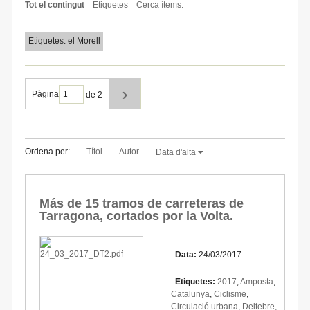
Tot el contingut
Etiquetes
Cerca ítems.
Etiquetes: el Morell
Pàgina
de 2
Ordena per:
Títol
Autor
Data d'alta
Más de 15 tramos de carreteras de
Tarragona, cortados por la Volta.
Data:
24/03/2017
Etiquetes:
2017
,
Amposta
,
Catalunya
,
Ciclisme
,
Circulació urbana
,
Deltebre
,