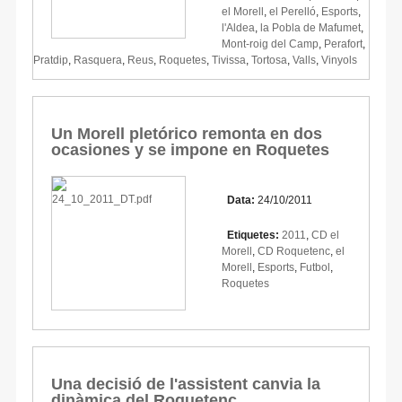
el Morell
,
el Perelló
,
Esports
,
l'Aldea
,
la Pobla de Mafumet
,
Mont-roig del Camp
,
Perafort
,
Pratdip
,
Rasquera
,
Reus
,
Roquetes
,
Tivissa
,
Tortosa
,
Valls
,
Vinyols
Un Morell pletórico remonta en dos
ocasiones y se impone en Roquetes
Data:
24/10/2011
Etiquetes:
2011
,
CD el
Morell
,
CD Roquetenc
,
el
Morell
,
Esports
,
Futbol
,
Roquetes
Una decisió de l'assistent canvia la
dinàmica del Roquetenc