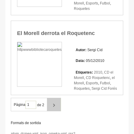
Morell
,
Esports
,
Futbol
,
Roquetes
El Morell derrota el Roquetenc
Autor:
Sergi Cid
Data:
05/12/2010
Etiquetes:
2010
,
CD el
Morell
,
CD Roquetenc
,
el
Morell
,
Esports
,
Futbol
,
Roquetes
,
Sergi Cid Forés
Pàgina
de 2
Formats de sortida
atom
,
dcmes-xml
,
json
,
omeka-xml
,
rss2