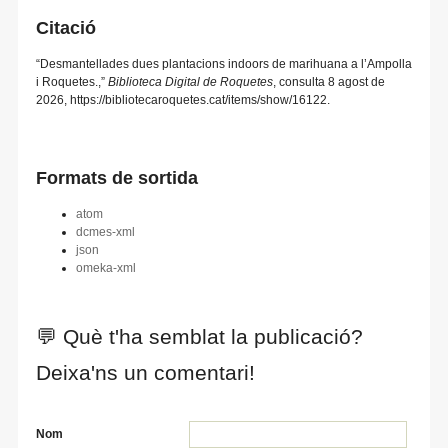
Citació
“Desmantellades dues plantacions indoors de marihuana a l’Ampolla
i Roquetes.,”
Biblioteca Digital de Roquetes
, consulta 8 agost de
2026,
https://bibliotecaroquetes.cat/items/show/16122
.
Formats de sortida
atom
dcmes-xml
json
omeka-xml
💬 Què t'ha semblat la publicació?
Deixa'ns un comentari!
Nom