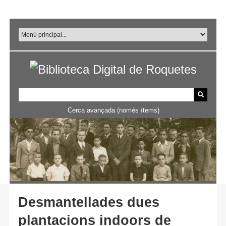
Salta
al
contingut
principal
Cerca avançada (només ítems)
Desmantellades dues
plantacions indoors de