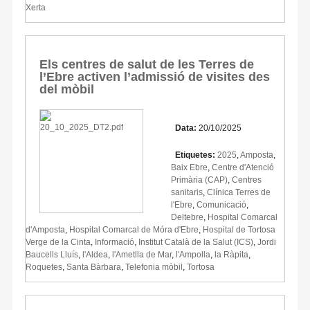
Xerta
Els centres de salut de les Terres de
l’Ebre activen l’admissió de visites des
del mòbil
Data:
20/10/2025
Etiquetes:
2025
,
Amposta
,
Baix Ebre
,
Centre d'Atenció
Primària (CAP)
,
Centres
sanitaris
,
Clínica Terres de
l'Ebre
,
Comunicació
,
Deltebre
,
Hospital Comarcal
d'Amposta
,
Hospital Comarcal de Móra d'Ebre
,
Hospital de Tortosa
Verge de la Cinta
,
Informació
,
Institut Català de la Salut (ICS)
,
Jordi
Baucells Lluís
,
l'Aldea
,
l'Ametlla de Mar
,
l'Ampolla
,
la Ràpita
,
Roquetes
,
Santa Bàrbara
,
Telefonia mòbil
,
Tortosa