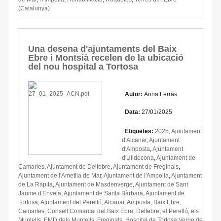
(Catalunya)
Una desena d'ajuntaments del Baix
Ebre i Montsià recelen de la ubicació
del nou hospital a Tortosa
Autor:
Anna Ferràs
Data:
27/01/2025
Etiquetes:
2025
,
Ajuntament
d'Alcanar
,
Ajuntament
d'Amposta
,
Ajuntament
d'Ulldecona
,
Ajuntament de
Camarles
,
Ajuntament de Deltebre
,
Ajuntament de Freginals
,
Ajuntament de l'Ametlla de Mar
,
Ajuntament de l'Ampolla
,
Ajuntament
de La Ràpita
,
Ajuntament de Masdenverge
,
Ajuntament de Sant
Jaume d'Enveja
,
Ajuntament de Santa Bàrbara
,
Ajuntament de
Tortosa
,
Ajuntament del Perelló
,
Alcanar
,
Amposta
,
Baix Ebre
,
Camarles
,
Consell Comarcal del Baix Ebre
,
Deltebre
,
el Perelló
,
els
Muntells
,
EMD dels Muntells
,
Freginals
,
Hospital de Tortosa Verge de