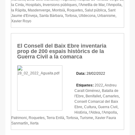
la Cinta
,
Hospitals
,
Inversions públiques
,
l'Ametlla de Mar
,
l'Ampolla
,
la Ràpita
,
Masdenverge
,
Montsià
,
Roquetes
,
Salut pública
,
Sant
Jaume d'Enveja
,
Santa Bàrbara
,
Tortosa
,
Ulldecona
,
Urbanisme
,
Xavier Royo
El Consell del Baix Ebre inventaria
prop de 200 espais històrics de la
Guerra Civil a la comarca
Data:
28/02/2022
Etiquetes:
2022
,
Andreu
Caralt Giménez
,
Batalla de
l'Ebre
,
Benifallet
,
Camarles
,
Consell Comarcal del Baix
Ebre
,
Cultura
,
Guerra Civil
,
Història
,
l'Aldea
,
l'Ampolla
,
Patrimoni
,
Roquetes
,
Terra Enllà
,
Tortosa
,
Turisme
,
Xavier Faura
Sanmartín
,
Xerta