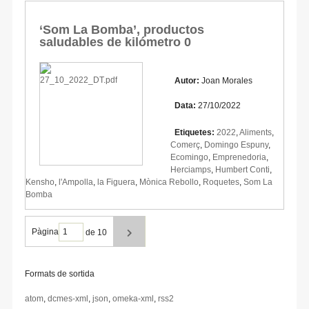
‘Som La Bomba’, productos
saludables de kilómetro 0
Autor:
Joan Morales
Data:
27/10/2022
Etiquetes:
2022
,
Aliments
,
Comerç
,
Domingo Espuny
,
Ecomingo
,
Emprenedoria
,
Herciamps
,
Humbert Conti
,
Kensho
,
l'Ampolla
,
la Figuera
,
Mònica Rebollo
,
Roquetes
,
Som La
Bomba
Pàgina
de 10
Formats de sortida
atom
,
dcmes-xml
,
json
,
omeka-xml
,
rss2