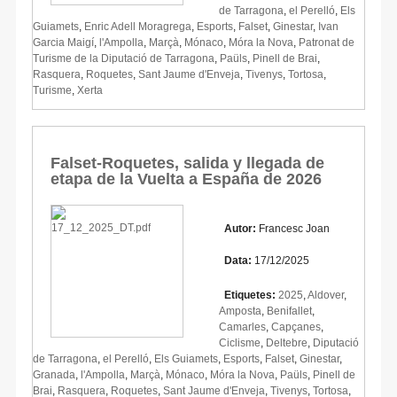
de Tarragona
,
el Perelló
,
Els
Guiamets
,
Enric Adell Moragrega
,
Esports
,
Falset
,
Ginestar
,
Ivan
Garcia Maigí
,
l'Ampolla
,
Marçà
,
Mónaco
,
Móra la Nova
,
Patronat de
Turisme de la Diputació de Tarragona
,
Paüls
,
Pinell de Brai
,
Rasquera
,
Roquetes
,
Sant Jaume d'Enveja
,
Tivenys
,
Tortosa
,
Turisme
,
Xerta
Falset-Roquetes, salida y llegada de
etapa de la Vuelta a España de 2026
Autor:
Francesc Joan
Data:
17/12/2025
Etiquetes:
2025
,
Aldover
,
Amposta
,
Benifallet
,
Camarles
,
Capçanes
,
Ciclisme
,
Deltebre
,
Diputació
de Tarragona
,
el Perelló
,
Els Guiamets
,
Esports
,
Falset
,
Ginestar
,
Granada
,
l'Ampolla
,
Marçà
,
Mónaco
,
Móra la Nova
,
Paüls
,
Pinell de
Brai
,
Rasquera
,
Roquetes
,
Sant Jaume d'Enveja
,
Tivenys
,
Tortosa
,