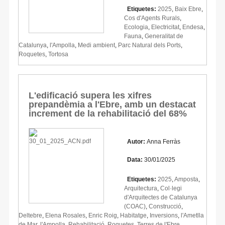
Etiquetes:
2025
,
Baix Ebre
,
Cos d'Agents Rurals
,
Ecologia
,
Electricitat
,
Endesa
,
Fauna
,
Generalitat de
Catalunya
,
l'Ampolla
,
Medi ambient
,
Parc Natural dels Ports
,
Roquetes
,
Tortosa
L'edificació supera les xifres
prepandèmia a l'Ebre, amb un destacat
increment de la rehabilitació del 68%
Autor:
Anna Ferràs
Data:
30/01/2025
Etiquetes:
2025
,
Amposta
,
Arquitectura
,
Col·legi
d'Arquitectes de Catalunya
(COAC)
,
Construcció
,
Deltebre
,
Elena Rosales
,
Enric Roig
,
Habitatge
,
Inversions
,
l'Ametlla
de Mar
,
l'Ampolla
,
Rehabilitació
,
Roquetes
,
Terres de l'Ebre