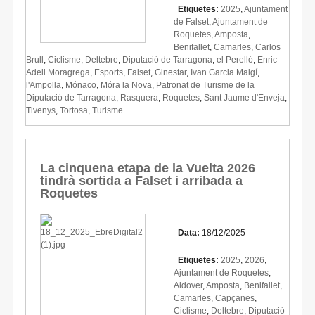
Etiquetes:
2025
,
Ajuntament
de Falset
,
Ajuntament de
Roquetes
,
Amposta
,
Benifallet
,
Camarles
,
Carlos
Brull
,
Ciclisme
,
Deltebre
,
Diputació de Tarragona
,
el Perelló
,
Enric
Adell Moragrega
,
Esports
,
Falset
,
Ginestar
,
Ivan Garcia Maigí
,
l'Ampolla
,
Mónaco
,
Móra la Nova
,
Patronat de Turisme de la
Diputació de Tarragona
,
Rasquera
,
Roquetes
,
Sant Jaume d'Enveja
,
Tivenys
,
Tortosa
,
Turisme
La cinquena etapa de la Vuelta 2026
tindrà sortida a Falset i arribada a
Roquetes
Data:
18/12/2025
Etiquetes:
2025
,
2026
,
Ajuntament de Roquetes
,
Aldover
,
Amposta
,
Benifallet
,
Camarles
,
Capçanes
,
Ciclisme
,
Deltebre
,
Diputació