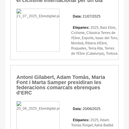
el ciclisme internacional per un dia
Data:
21/07/2025
Etiquetes:
2025
,
Baix Ebre
,
Ciclisme
,
Clàssica Terres de
l'Ebre
,
Esports
,
Isaac del Toro
,
Montsià
,
Ribera d'Ebre
,
Roquetes
,
Terra Alta
,
Terres
de l'Ebre (Catalunya)
,
Tortosa
Antoni Gilabert, Adam Tomàs, Maria
Font i Marta Samper presidiran les
federacions comarcals ebrenques
d’ERC
Data:
20/06/2025
Etiquetes:
2025
,
Adam
Tomàs Roiget
,
Adrià Ballbé