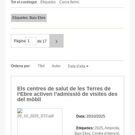
Tot el contingut
Etiquetes
Cerca ítems.
Etiquetes: Baix Ebre
Pàgina
de 17
Ordena per:
Títol
Autor
Data d'alta
Els centres de salut de les Terres de
l’Ebre activen l’admissió de visites des
del mòbil
Data:
20/10/2025
Etiquetes:
2025
,
Amposta
,
Baix Ebre
,
Centre d'Atenció