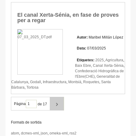
El canal Xerta-Sénia, en fase de proves
per a regar
Autor:
Maribel Millán López
Data:
07/03/2025
Etiquetes:
2025
,
Agricultura
,
Baix Ebre
,
Canal Xerta-Sènia
,
Confederació Hidrogràfica de
l'Ebre(CHE)
,
Generalitat de
Catalunya
,
Godall
,
Infraestructura
,
Montsià
,
Roquetes
,
Santa
Bàrbara
,
Tortosa
Pàgina
de 17
Formats de sortida
atom
,
dcmes-xml
,
json
,
omeka-xml
,
rss2