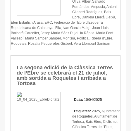
Oliva
,
Albert Salvadó
Fernández
,
Amposta
,
Antoni
Gilabert Rodríguez
,
Baix
Ebre
,
Daniela Lleixà Lleixà
,
Elen Estarlich Arasa
,
ERC
,
Federació de l'Ebre d'Esquerra
Republicana de Catalunya
,
Flix
,
Ivan Garcia Maigí
,
Joan Lluís
Barberà Carceller
,
Josep Maria Sàez Pujol
,
la Ràpita
,
Maria Font
Vallespí
,
Marta Samper Samper
,
Montsià
,
Política
,
Ribera d'Ebre
,
Roquetes
,
Rosalia Pegueroles Gisbert
,
Vera Llombart Sanjuan
La segona edició de la Clàssica Terres
de l’Ebre se celebrarà el 21 de juliol,
amb sortida a Roquetes i arribada a
Tortosa
Data:
10/04/2025
Etiquetes:
2025
,
Ajuntament
de Roquetes
,
Ajuntament de
Tortosa
,
Baix Ebre
,
Ciclisme
,
Clàssica Terres de l'Ebre
,