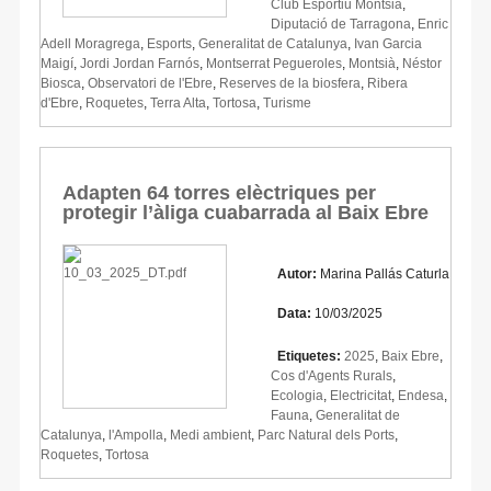
Club Esportiu Montsià
,
Diputació de Tarragona
,
Enric
Adell Moragrega
,
Esports
,
Generalitat de Catalunya
,
Ivan Garcia
Maigí
,
Jordi Jordan Farnós
,
Montserrat Pegueroles
,
Montsià
,
Néstor
Biosca
,
Observatori de l'Ebre
,
Reserves de la biosfera
,
Ribera
d'Ebre
,
Roquetes
,
Terra Alta
,
Tortosa
,
Turisme
Adapten 64 torres elèctriques per
protegir l’àliga cuabarrada al Baix Ebre
Autor:
Marina Pallás Caturla
Data:
10/03/2025
Etiquetes:
2025
,
Baix Ebre
,
Cos d'Agents Rurals
,
Ecologia
,
Electricitat
,
Endesa
,
Fauna
,
Generalitat de
Catalunya
,
l'Ampolla
,
Medi ambient
,
Parc Natural dels Ports
,
Roquetes
,
Tortosa