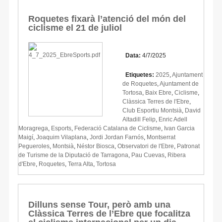
Roquetes fixarà l’atenció del món del
ciclisme el 21 de juliol
Data:
4/7/2025
Etiquetes:
2025
,
Ajuntament
de Roquetes
,
Ajuntament de
Tortosa
,
Baix Ebre
,
Ciclisme
,
Clàssica Terres de l'Ebre
,
Club Esportiu Montsià
,
David
Altadill Felip
,
Enric Adell
Moragrega
,
Esports
,
Federació Catalana de Ciclisme
,
Ivan Garcia
Maigí
,
Joaquim Vilaplana
,
Jordi Jordan Farnós
,
Montserrat
Pegueroles
,
Montsià
,
Néstor Biosca
,
Observatori de l'Ebre
,
Patronat
de Turisme de la Diputació de Tarragona
,
Pau Cuevas
,
Ribera
d'Ebre
,
Roquetes
,
Terra Alta
,
Tortosa
Dilluns sense Tour, però amb una
Clàssica Terres de l’Ebre que focalitza