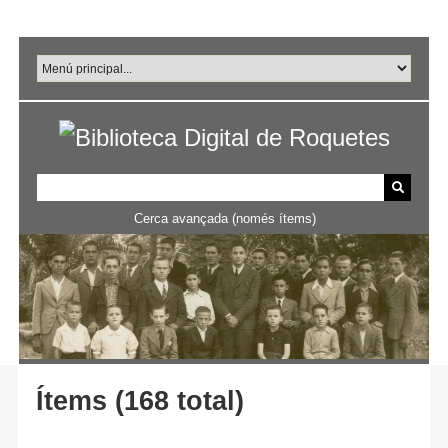
Salta
al
contingut
principal
Cerca avançada (només ítems)
Ítems (168 total)