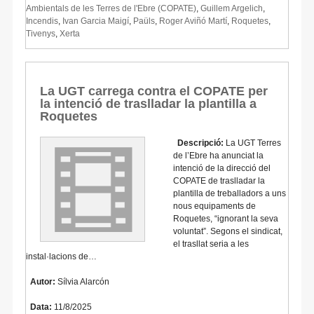
Ambientals de les Terres de l'Ebre (COPATE)
,
Guillem Argelich
,
Incendis
,
Ivan Garcia Maigí
,
Paüls
,
Roger Aviñó Martí
,
Roquetes
,
Tivenys
,
Xerta
La UGT carrega contra el COPATE per
la intenció de traslladar la plantilla a
Roquetes
Descripció:
La UGT Terres
de l’Ebre ha anunciat la
intenció de la direcció del
COPATE de traslladar la
plantilla de treballadors a uns
nous equipaments de
Roquetes, “ignorant la seva
voluntat”. Segons el sindicat,
el trasllat seria a les
instal·lacions de…
Autor:
Sílvia Alarcón
Data:
11/8/2025