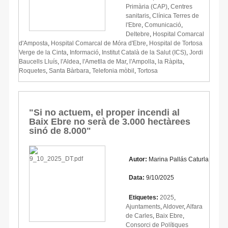
Primària (CAP)
,
Centres
sanitaris
,
Clínica Terres de
l'Ebre
,
Comunicació
,
Deltebre
,
Hospital Comarcal
d'Amposta
,
Hospital Comarcal de Móra d'Ebre
,
Hospital de Tortosa
Verge de la Cinta
,
Informació
,
Institut Català de la Salut (ICS)
,
Jordi
Baucells Lluís
,
l'Aldea
,
l'Ametlla de Mar
,
l'Ampolla
,
la Ràpita
,
Roquetes
,
Santa Bàrbara
,
Telefonia mòbil
,
Tortosa
"Si no actuem, el proper incendi al
Baix Ebre no serà de 3.000 hectàrees
sinó de 8.000"
Autor:
Marina Pallás Caturla
Data:
9/10/2025
Etiquetes:
2025
,
Ajuntaments
,
Aldover
,
Alfara
de Carles
,
Baix Ebre
,
Consorci de Polítiques