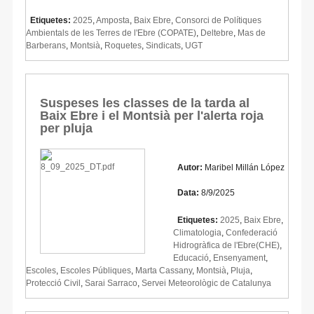
Etiquetes:
2025
,
Amposta
,
Baix Ebre
,
Consorci de Polítiques
Ambientals de les Terres de l'Ebre (COPATE)
,
Deltebre
,
Mas de
Barberans
,
Montsià
,
Roquetes
,
Sindicats
,
UGT
Suspeses les classes de la tarda al
Baix Ebre i el Montsià per l'alerta roja
per pluja
Autor:
Maribel Millán López
Data:
8/9/2025
Etiquetes:
2025
,
Baix Ebre
,
Climatologia
,
Confederació
Hidrogràfica de l'Ebre(CHE)
,
Educació
,
Ensenyament
,
Escoles
,
Escoles Públiques
,
Marta Cassany
,
Montsià
,
Pluja
,
Protecció Civil
,
Sarai Sarraco
,
Servei Meteorològic de Catalunya