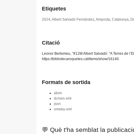
Etiquetes
2024
,
Albert Salvadó Fernández
,
Amposta
,
Catalunya
,
De
Citació
Leonor Bertomeu, “#12M Albert Salvadó: “A Terres de l’Eb
https://bibliotecaroquetes.cat/items/show/16140
.
Formats de sortida
atom
dcmes-xml
json
omeka-xml
💬 Què t'ha semblat la publicac