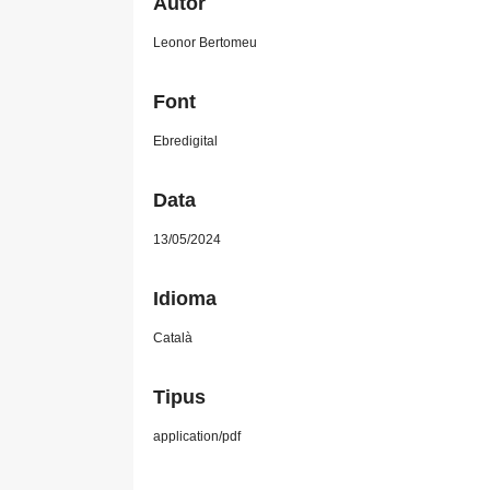
Autor
Leonor Bertomeu
Font
Ebredigital
Data
13/05/2024
Idioma
Català
Tipus
application/pdf