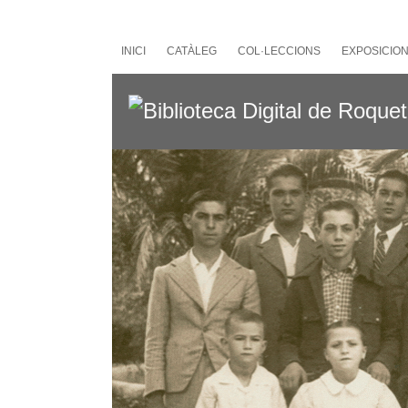
Salta
al
contingut
INICI
CATÀLEG
COL·LECCIONS
EXPOSICIO
principal