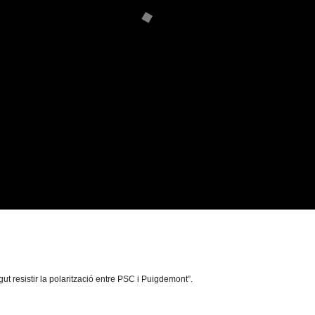
t resistir la polarització entre PSC i Puigdemont”.