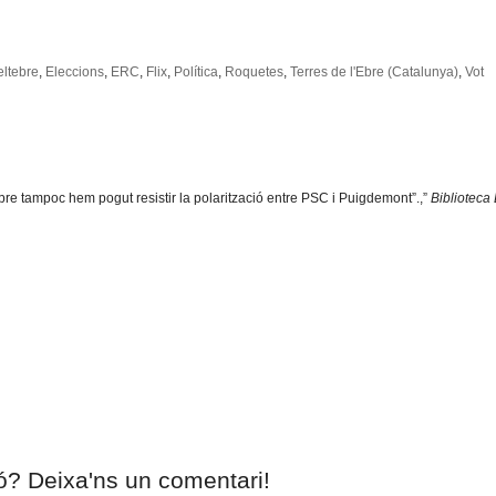
ltebre
,
Eleccions
,
ERC
,
Flix
,
Política
,
Roquetes
,
Terres de l'Ebre (Catalunya)
,
Vot
re tampoc hem pogut resistir la polarització entre PSC i Puigdemont”.,”
Biblioteca
ió? Deixa'ns un comentari!