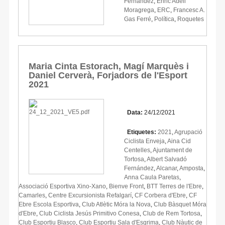
Fernández
,
Enric Adell
Moragrega
,
ERC
,
Francesc A.
Gas Ferré
,
Política
,
Roquetes
Maria Cinta Estorach, Magí Marquès i
Daniel Cerverà, Forjadors de l'Esport
2021
Data:
24/12/2021
Etiquetes:
2021
,
Agrupació
Ciclista Enveja
,
Aina Cid
Centelles
,
Ajuntament de
Tortosa
,
Albert Salvadó
Fernández
,
Alcanar
,
Amposta
,
Anna Caula Paretas
,
Associació Esportiva Xino-Xano
,
Bienve Front
,
BTT Terres de l'Ebre
,
Camarles
,
Centre Excursionista Refalgarí
,
CF Corbera d'Ebre
,
CF
Ebre Escola Esportiva
,
Club Atlètic Móra la Nova
,
Club Bàsquet Móra
d'Ebre
,
Club Ciclista Jesús Primitivo Conesa
,
Club de Rem Tortosa
,
Club Esportiu Blasco
,
Club Esportiu Sala d'Esgrima
,
Club Nàutic de