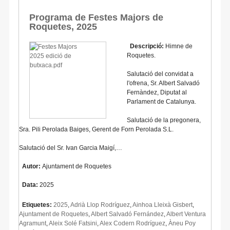
Programa de Festes Majors de
Roquetes, 2025
Descripció:
Himne de
Roquetes.
Salutació del convidat a
l'ofrena, Sr. Albert Salvadó
Fernàndez, Diputat al
Parlament de Catalunya.
Salutació de la pregonera,
Sra. Pili Perolada Baiges, Gerent de Forn Perolada S.L.
Salutació del Sr. Ivan Garcia Maigí,…
Autor:
Ajuntament de Roquetes
Data:
2025
Etiquetes:
2025
,
Adrià Llop Rodríguez
,
Ainhoa Lleixà Gisbert
,
Ajuntament de Roquetes
,
Albert Salvadó Fernández
,
Albert Ventura
Agramunt
,
Aleix Solé Fatsini
,
Alex Codern Rodríguez
,
Àneu Poy