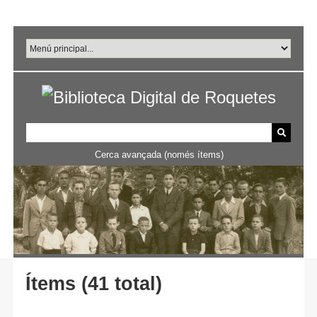
Salta
al
contingut
principal
Cerca avançada (només ítems)
Ítems (41 total)