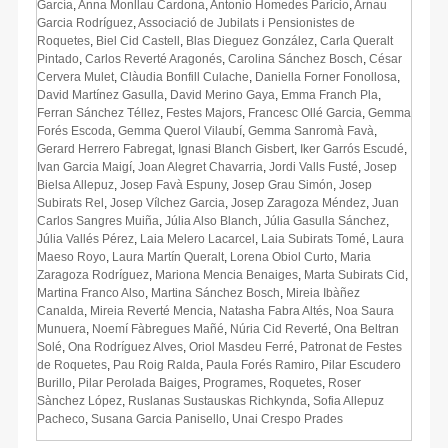
García
,
Anna Monllau Cardona
,
Antonio Homedes Paricio
,
Arnau
Garcia Rodríguez
,
Associació de Jubilats i Pensionistes de
Roquetes
,
Biel Cid Castell
,
Blas Dieguez González
,
Carla Queralt
Pintado
,
Carlos Reverté Aragonés
,
Carolina Sánchez Bosch
,
César
Cervera Mulet
,
Clàudia Bonfill Culache
,
Daniella Forner Fonollosa
,
David Martínez Gasulla
,
David Merino Gaya
,
Emma Franch Pla
,
Ferran Sánchez Téllez
,
Festes Majors
,
Francesc Ollé Garcia
,
Gemma
Forés Escoda
,
Gemma Querol Vilaubí
,
Gemma Sanromà Favà
,
Gerard Herrero Fabregat
,
Ignasi Blanch Gisbert
,
Iker Garrós Escudé
,
Ivan Garcia Maigí
,
Joan Alegret Chavarria
,
Jordi Valls Fusté
,
Josep
Bielsa Allepuz
,
Josep Favà Espuny
,
Josep Grau Simón
,
Josep
Subirats Rel
,
Josep Vílchez Garcia
,
Josep Zaragoza Méndez
,
Juan
Carlos Sangres Muiña
,
Júlia Also Blanch
,
Júlia Gasulla Sánchez
,
Júlia Vallés Pérez
,
Laia Melero Lacarcel
,
Laia Subirats Tomé
,
Laura
Maeso Royo
,
Laura Martín Queralt
,
Lorena Obiol Curto
,
Maria
Zaragoza Rodríguez
,
Mariona Mencia Benaiges
,
Marta Subirats Cid
,
Martina Franco Also
,
Martina Sánchez Bosch
,
Mireia Ibàñez
Canalda
,
Mireia Reverté Mencia
,
Natasha Fabra Altés
,
Noa Saura
Munuera
,
Noemí Fàbregues Mañé
,
Núria Cid Reverté
,
Ona Beltran
Solé
,
Ona Rodríguez Alves
,
Oriol Masdeu Ferré
,
Patronat de Festes
de Roquetes
,
Pau Roig Ralda
,
Paula Forés Ramiro
,
Pilar Escudero
Burillo
,
Pilar Perolada Baiges
,
Programes
,
Roquetes
,
Roser
Sànchez López
,
Ruslanas Sustauskas Richkynda
,
Sofia Allepuz
Pacheco
,
Susana Garcia Panisello
,
Unai Crespo Prades