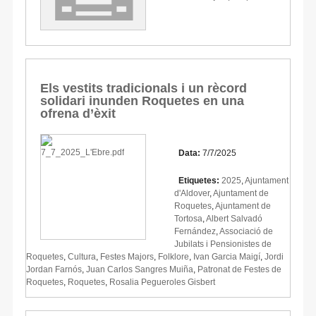
Els vestits tradicionals i un rècord
solidari inunden Roquetes en una
ofrena d’èxit
Data:
7/7/2025
Etiquetes:
2025
,
Ajuntament
d'Aldover
,
Ajuntament de
Roquetes
,
Ajuntament de
Tortosa
,
Albert Salvadó
Fernández
,
Associació de
Jubilats i Pensionistes de
Roquetes
,
Cultura
,
Festes Majors
,
Folklore
,
Ivan Garcia Maigí
,
Jordi
Jordan Farnós
,
Juan Carlos Sangres Muiña
,
Patronat de Festes de
Roquetes
,
Roquetes
,
Rosalia Pegueroles Gisbert