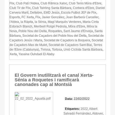
Flix
,
Club Patí l'Aldea
,
Club Rítmica Xaloc
,
Club Tenis Móra d'Ebre
,
Club Tir de Flix
,
Club Twirling Santa Bàrbara
,
Corbera d'Ebre
,
Daniel
Cervera Martí
,
Deltebre
,
EMD Jesús
,
Escola Futbol JEF de Flix
,
Esports
,
FC Xerta
,
Flix
,
Javier González
,
Joan Barberà Carceller
,
l'Aldea
,
la Ràpita
,
la Sénia
,
Magí Marquès Verderes
,
Maria Cinta
Estorach Blanch
,
Meritxell Roigé Pedrola
,
Móra d'Ebre
,
Móra la
Nova
,
Poble Nou del Delta
,
Roquetes
,
Sant Jaume d'Enveja
,
Santa
Bàrbara
,
Societat de Caçadors del Poble Nou del Delta
,
Societat de
Caçadors Jesús i Maria
,
Societat de Caçadors la Boquera
,
Societat
de Caçadors Mas de Mulet
,
Societat de Caçadors Sant Blai
,
Terres
de l'Ebre (Catalunya)
,
Tivissa
,
Tortosa
,
Unió Ciclista Santa Bàrbara
,
Xerta
,
Yassine Ouhdadi El Ataby
El Govern inutilitzarà el canal Xerta-
Sénia a Roquetes i ramificarà
canonades cap al Montsià
Data:
22/02/2022
Etiquetes:
2022
,
Albert
Salvadó Fernández
,
Aldover
,