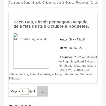
Catalunya
,
Generalitat de Catalunya
,
Jesús Gómez
,
Roquetes
,
Xerta
Paco Gas, absolt per segona vegada
dels fets de l'1 d'Octubre a Roquetes.
Autor:
Sílvia Altadill
Data:
14/07/2022
Etiquetes:
2022
,
Ajuntament
de Roquetes
,
Albert Salvadó
Fernández
,
ERC
,
Francesc A.
Gas Ferré
,
Guàrdia Civil
,
Independència
,
Josep Caparrós
,
Política
,
Referèndum
,
Roquetes
,
Tribunals
Pàgina
de 5
Formats de sortida