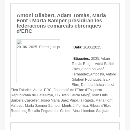
Antoni Gilabert, Adam Tomàs, Maria
Font i Marta Samper presidiran les
federacions comarcals ebrenques
d’ERC
Data:
20/06/2025
Etiquetes:
2025
,
Adam
Tomàs Roiget
,
Adrià Ballbé
Oliva
,
Albert Salvadó
Fernández
,
Amposta
,
Antoni
Gilabert Rodríguez
,
Baix
Ebre
,
Daniela Lleixà Lleixà
,
Elen Estarlich Arasa
,
ERC
,
Federació de l'Ebre d'Esquerra
Republicana de Catalunya
,
Flix
,
Ivan Garcia Maigí
,
Joan Lluís
Barberà Carceller
,
Josep Maria Sàez Pujol
,
la Ràpita
,
Maria Font
Vallespí
,
Marta Samper Samper
,
Montsià
,
Política
,
Ribera d'Ebre
,
Roquetes
,
Rosalia Pegueroles Gisbert
,
Vera Llombart Sanjuan