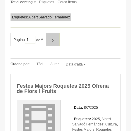
Tot el contingut
Etiquetes
Cerca ítems.
Etiquetes: Albert Salvadó Fernández
Pàgina
de 5
Ordena per:
Títol
Autor
Data d'alta
Festes Majors Roquetes 2025 Ofrena
de Flors i Fruits
Data:
8/7/2025
Etiquetes:
2025
,
Albert
Salvadó Fernández
,
Cultura
,
Festes Majors
,
Roquetes