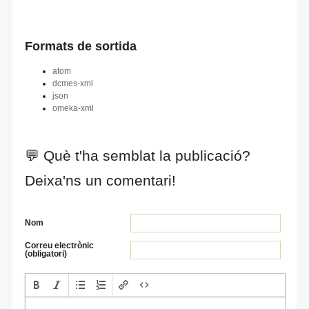
Formats de sortida
atom
dcmes-xml
json
omeka-xml
💬 Què t'ha semblat la publicació?
Deixa'ns un comentari!
Nom
Correu electrònic
(obligatori)