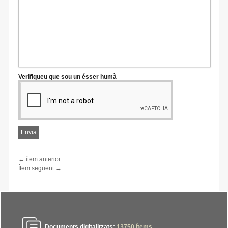
Verifiqueu que sou un ésser humà
← ítem anterior
Ítem següent →
Documents digitalitzats:
13750
ítems