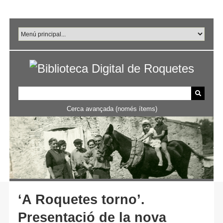
Salta
al
contingut
principal
Cerca avançada (només ítems)
‘A Roquetes torno’.
Presentació de la nova