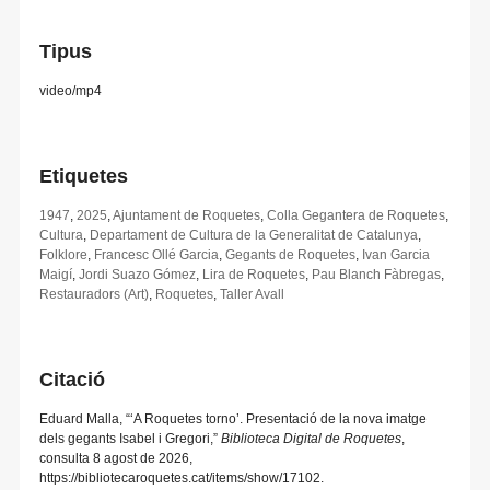
Tipus
video/mp4
Etiquetes
1947
,
2025
,
Ajuntament de Roquetes
,
Colla Gegantera de Roquetes
,
Cultura
,
Departament de Cultura de la Generalitat de Catalunya
,
Folklore
,
Francesc Ollé Garcia
,
Gegants de Roquetes
,
Ivan Garcia
Maigí
,
Jordi Suazo Gómez
,
Lira de Roquetes
,
Pau Blanch Fàbregas
,
Restauradors (Art)
,
Roquetes
,
Taller Avall
Citació
Eduard Malla, “‘A Roquetes torno’. Presentació de la nova imatge
dels gegants Isabel i Gregori,”
Biblioteca Digital de Roquetes
,
consulta 8 agost de 2026,
https://bibliotecaroquetes.cat/items/show/17102
.