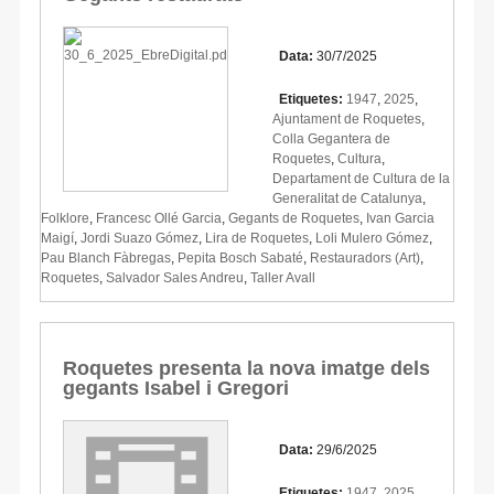
Data:
30/7/2025
Etiquetes:
1947
,
2025
,
Ajuntament de Roquetes
,
Colla Gegantera de
Roquetes
,
Cultura
,
Departament de Cultura de la
Generalitat de Catalunya
,
Folklore
,
Francesc Ollé Garcia
,
Gegants de Roquetes
,
Ivan Garcia
Maigí
,
Jordi Suazo Gómez
,
Lira de Roquetes
,
Loli Mulero Gómez
,
Pau Blanch Fàbregas
,
Pepita Bosch Sabaté
,
Restauradors (Art)
,
Roquetes
,
Salvador Sales Andreu
,
Taller Avall
Roquetes presenta la nova imatge dels
gegants Isabel i Gregori
Data:
29/6/2025
Etiquetes:
1947
,
2025
,