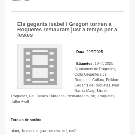
Els gegants Isabel i Gregori tornen a
Roquetes restaurats just a temps per a
festes
Data:
29/6/2025
Etiquetes:
1947
,
2025
,
Ajuntament de Roquetes
,
Colla Gegantera de
Roquetes
,
Cultura
,
Folklore
,
Gegants de Roquetes
,
Ivan
Garcia Maigí
,
Lira de
Roquetes
,
Pau Blanch Fàbregas
,
Restauradors (Art)
,
Roquetes
,
Taller Avall
Formats de sortida
atom
,
dcmes-xml
,
json
,
omeka-xml
,
rss2