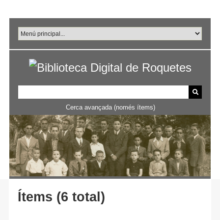
Salta
al
contingut
principal
Cerca avançada (només ítems)
Ítems (6 total)