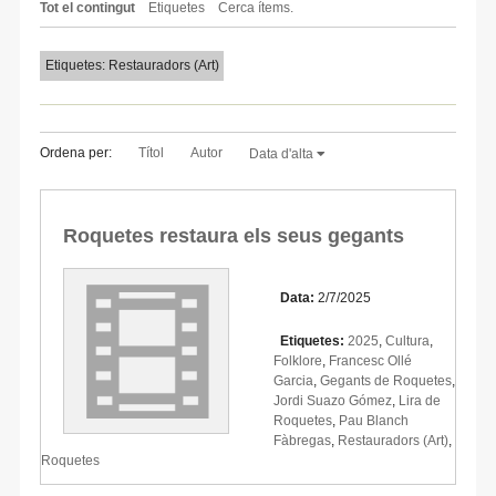
Tot el contingut
Etiquetes
Cerca ítems.
Etiquetes: Restauradors (Art)
Ordena per:
Títol
Autor
Data d'alta
Roquetes restaura els seus gegants
Data:
2/7/2025
Etiquetes:
2025
,
Cultura
,
Folklore
,
Francesc Ollé
Garcia
,
Gegants de Roquetes
,
Jordi Suazo Gómez
,
Lira de
Roquetes
,
Pau Blanch
Fàbregas
,
Restauradors (Art)
,
Roquetes