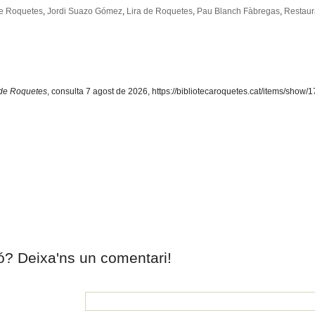
e Roquetes
,
Jordi Suazo Gómez
,
Lira de Roquetes
,
Pau Blanch Fàbregas
,
Restaur
l de Roquetes
, consulta 7 agost de 2026,
https://bibliotecaroquetes.cat/items/show/
ió? Deixa'ns un comentari!