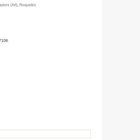
adors (Art)
,
Roquetes
17108
.