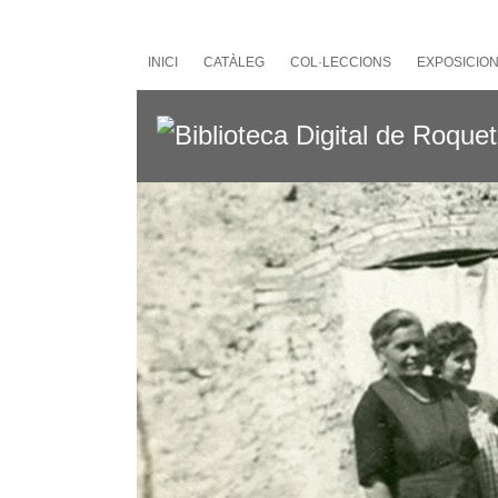
Salta
al
contingut
INICI
CATÀLEG
COL·LECCIONS
EXPOSICIO
principal