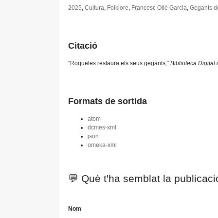
2025
,
Cultura
,
Folklore
,
Francesc Ollé Garcia
,
Gegants d
Citació
“Roquetes restaura els seus gegants,”
Biblioteca Digita
Formats de sortida
atom
dcmes-xml
json
omeka-xml
💬 Què t'ha semblat la publicac
Nom