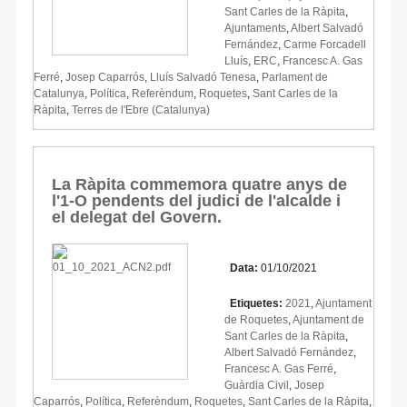
Sant Carles de la Ràpita
,
Ajuntaments
,
Albert Salvadó
Fernández
,
Carme Forcadell
Lluís
,
ERC
,
Francesc A. Gas
Ferré
,
Josep Caparrós
,
Lluís Salvadó Tenesa
,
Parlament de
Catalunya
,
Política
,
Referèndum
,
Roquetes
,
Sant Carles de la
Ràpita
,
Terres de l'Ebre (Catalunya)
La Ràpita commemora quatre anys de
l'1-O pendents del judici de l'alcalde i
el delegat del Govern.
Data:
01/10/2021
Etiquetes:
2021
,
Ajuntament
de Roquetes
,
Ajuntament de
Sant Carles de la Ràpita
,
Albert Salvadó Fernández
,
Francesc A. Gas Ferré
,
Guàrdia Civil
,
Josep
Caparrós
,
Política
,
Referèndum
,
Roquetes
,
Sant Carles de la Ràpita
,