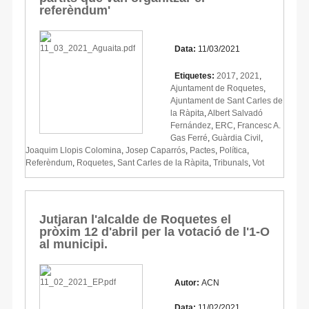
referèndum'
Data:
11/03/2021
Etiquetes:
2017
,
2021
,
Ajuntament de Roquetes
,
Ajuntament de Sant Carles de
la Ràpita
,
Albert Salvadó
Fernández
,
ERC
,
Francesc A.
Gas Ferré
,
Guàrdia Civil
,
Joaquim Llopis Colomina
,
Josep Caparrós
,
Pactes
,
Política
,
Referèndum
,
Roquetes
,
Sant Carles de la Ràpita
,
Tribunals
,
Vot
Jutjaran l'alcalde de Roquetes el
pròxim 12 d'abril per la votació de l'1-O
al municipi.
Autor:
ACN
Data:
11/02/2021