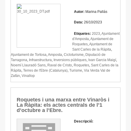
Autor:
Marina Pallás
Data:
26/10/2023
Etiquetes:
2023
,
Ajuntament
d'Amposta
,
Ajuntament de
Roquetes
,
Ajuntament de
Sant Carles de la Ràpita
,
Ajuntament de Tortosa
,
Amposta
,
Cicloturisme
,
Diputació de
Tarragona
,
Infraestructura
,
Inversions públiques
,
Ivan Garcia Maigí
,
Noemí Llauradó Sans
,
Raval de Cristo
,
Roquetes
,
Sant Carles de la
Ràpita
,
Terres de l'Ebre (Catalunya)
,
Turisme
,
Via Verda Val de
Zafán
,
Vinallop
Roquetes i una marxa entre Vinaròs i
La Ràpita: els actes centrals de l’1
d’octubre a l’Ebre.
Descripció: