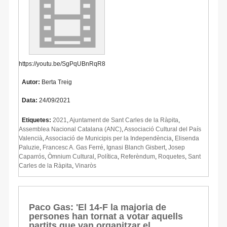
https://youtu.be/SgPqUBnRqR8
Autor:
Berta Treig
Data:
24/09/2021
Etiquetes:
2021
,
Ajuntament de Sant Carles de la Ràpita
,
Assemblea Nacional Catalana (ANC)
,
Associació Cultural del País
Valencià
,
Associació de Municipis per la Independència
,
Elisenda
Paluzie
,
Francesc A. Gas Ferré
,
Ignasi Blanch Gisbert
,
Josep
Caparrós
,
Òmnium Cultural
,
Política
,
Referèndum
,
Roquetes
,
Sant
Carles de la Ràpita
,
Vinaròs
Paco Gas: 'El 14-F la majoria de
persones han tornat a votar aquells
partits que van organitzar el