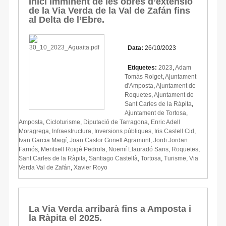
Inici imminent de les obres d’extensió
de la Via Verda de la Val de Zafán fins
al Delta de l’Ebre.
Data:
26/10/2023
Etiquetes:
2023
,
Adam
Tomàs Roiget
,
Ajuntament
d'Amposta
,
Ajuntament de
Roquetes
,
Ajuntament de
Sant Carles de la Ràpita
,
Ajuntament de Tortosa
,
Amposta
,
Cicloturisme
,
Diputació de Tarragona
,
Enric Adell
Moragrega
,
Infraestructura
,
Inversions públiques
,
Iris Castell Cid
,
Ivan Garcia Maigí
,
Joan Castor Gonell Agramunt
,
Jordi Jordan
Farnós
,
Meritxell Roigé Pedrola
,
Noemí Llauradó Sans
,
Roquetes
,
Sant Carles de la Ràpita
,
Santiago Castellà
,
Tortosa
,
Turisme
,
Via
Verda Val de Zafán
,
Xavier Royo
La Via Verda arribarà fins a Amposta i
la Ràpita el 2025.