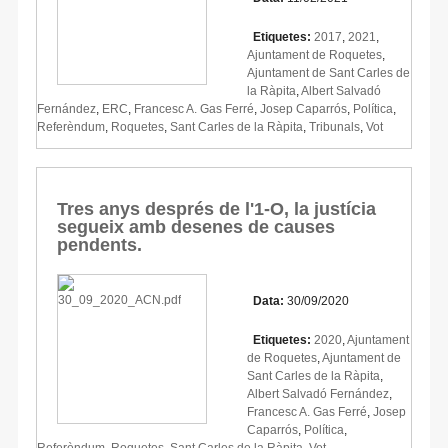
Etiquetes:
2017
,
2021
,
Ajuntament de Roquetes
,
Ajuntament de Sant Carles de
la Ràpita
,
Albert Salvadó
Fernández
,
ERC
,
Francesc A. Gas Ferré
,
Josep Caparrós
,
Política
,
Referèndum
,
Roquetes
,
Sant Carles de la Ràpita
,
Tribunals
,
Vot
Tres anys després de l'1-O, la justícia
segueix amb desenes de causes
pendents.
Data:
30/09/2020
Etiquetes:
2020
,
Ajuntament
de Roquetes
,
Ajuntament de
Sant Carles de la Ràpita
,
Albert Salvadó Fernández
,
Francesc A. Gas Ferré
,
Josep
Caparrós
,
Política
,
Referèndum
,
Roquetes
,
Sant Carles de la Ràpita
,
Vot