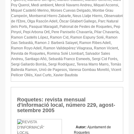
Poy Querol
,
Medi ambient
,
Mercè Navarro Andreu
,
Miquel Accensi
,
Miquel Castelló Merino
,
Moises Cuevas Delgado
,
Montse Grau
Campeón
,
Montserrat Hierro Zabarte
,
Neus Llatje Hierro
,
Observatori
de l'Ebre
,
Olga Rascón Adell
,
Òscar Gilabert Gallego
,
Parc Natural
dels Ports
,
Pasqual Maragall
,
Patronat de Festes de Roquetes
,
Pep
Pinyol
,
Pepi Arbona Ortí
,
Pere Panisello Chavarría
,
Pilar Chavarría
,
Ramon Castells López
,
Ramon Cid
,
Ramon Espuny Solé
,
Ramon
Gas Sebastià
,
Ramon J. Barberà Salayet
,
Ramon Ribes Adell
,
Ramon Royo Adell
,
Ramon Valldepérez Vilagrasa
,
Ramon Vicient
,
Revista de Roquetes
,
Romina Solé Llombart
,
Salvador Sales
Andreu
,
Santiago Añó
,
Sebastià Franco Esmeets
,
Sergi Cid Forés
,
Sergi Gallardo Borràs
,
Sergi Rodríguez
,
Teresa Marro Marro
,
Tomàs
Ballesta Ramon
,
Unió de Pagesos
,
Vanesa Gombau Morelló
,
Vicent
Pellicer Ollés
,
Xavi Curto
,
Xavier Bautista
Roquetes: revista mensual
d'informació local, número 229, agost-
setembre 2005
Autor:
Ajuntament de
Roquetes