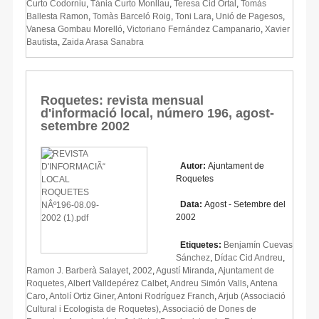
Curto Codorniu
,
Tània Curto Monllau
,
Teresa Cid Ortal
,
Tomàs
Ballesta Ramon
,
Tomàs Barceló Roig
,
Toni Lara
,
Unió de Pagesos
,
Vanesa Gombau Morelló
,
Victoriano Fernández Campanario
,
Xavier
Bautista
,
Zaida Arasa Sanabra
Roquetes: revista mensual
d'informació local, número 196, agost-
setembre 2002
Autor:
Ajuntament de
Roquetes
Data:
Agost - Setembre del
2002
Etiquetes:
Benjamín Cuevas
Sánchez
,
Dídac Cid Andreu
,
Ramon J. Barberà Salayet
,
2002
,
Agustí Miranda
,
Ajuntament de
Roquetes
,
Albert Valldepérez Calbet
,
Andreu Simón Valls
,
Antena
Caro
,
Antolí Ortiz Giner
,
Antoni Rodríguez Franch
,
Arjub (Associació
Cultural i Ecologista de Roquetes)
,
Associació de Dones de