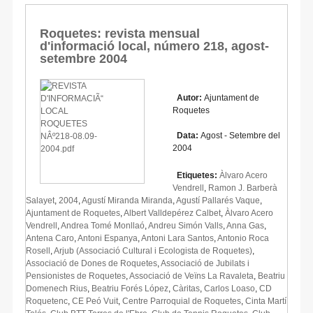
Roquetes: revista mensual
d'informació local, número 218, agost-
setembre 2004
Autor:
Ajuntament de
Roquetes
Data:
Agost - Setembre del
2004
Etiquetes:
Àlvaro Acero
Vendrell
,
Ramon J. Barberà
Salayet
,
2004
,
Agustí Miranda Miranda
,
Agustí Pallarés Vaque
,
Ajuntament de Roquetes
,
Albert Valldepérez Calbet
,
Àlvaro Acero
Vendrell
,
Andrea Tomé Monllaó
,
Andreu Simón Valls
,
Anna Gas
,
Antena Caro
,
Antoni Espanya
,
Antoni Lara Santos
,
Antonio Roca
Rosell
,
Arjub (Associació Cultural i Ecologista de Roquetes)
,
Associació de Dones de Roquetes
,
Associació de Jubilats i
Pensionistes de Roquetes
,
Associació de Veïns La Ravaleta
,
Beatriu
Domenech Rius
,
Beatriu Forés López
,
Càritas
,
Carlos Loaso
,
CD
Roquetenc
,
CE Peó Vuit
,
Centre Parroquial de Roquetes
,
Cinta Martí