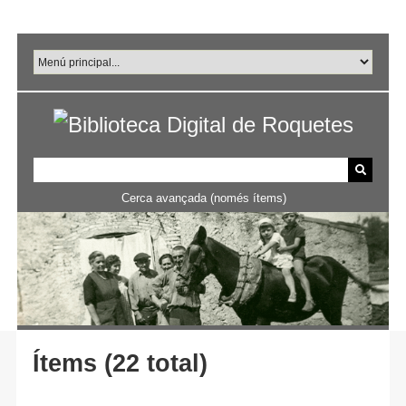
Salta
al
contingut
principal
Cerca avançada (només ítems)
Ítems (22 total)