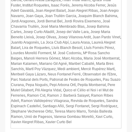
Fuster
,
Institut Roquetes
,
Isaac Forés
,
Jeremy Alcoba Ferrer
,
Jesús
Adell Gavaldà
,
Joan Alegret Balart
,
Joan Alegret Ribas
,
Joan Aregio
Navarro
,
Joan Gaya
,
Joan Trullén Garcia
,
Joaquim Blanch Bahima
,
Jordi Aragones
,
Jordi Bernat Bel
,
Jordi Rovira Eixemeno
,
José
Chavarria Trullén
,
José Maria Membrado Blas
,
Josep Bahima
Carles
,
Josep Curto Altadill
,
Josep del Valle Lara
,
Josep Maria
Beneito Lleixà
,
Josep Olivas
,
Josep Vilanova Ardit
,
Juan Pardo Vinet
,
Juanito Aragonés
,
La Joca Club Alpí
,
Laura Arasa
,
Laureà Alegret
Balart
,
Lira de Roquetes
,
Lluís Blanch Besolí
,
Lluís Fornés Pérez
,
Lourdes Morelló Forment
,
M. José Codorniu
,
Mª Rosa Sancho
Baiges
,
Manoli Herrera Gòmez
,
Marc Alcoba
,
Maria José Montserrat
,
Marian Kalamen
,
Mariano Gil Agné
,
Maribel Caballé
,
Marta Bres
Sanchís
,
Martí Poy Vàzquez
,
Medi ambient
,
Mercè Rupérez Martí
,
Meritxell Gaya Lázaro
,
Neus Fontanet Ferré
,
Observatori de l'Ebre
,
Parc Natural dels Ports
,
Patronat de Festes de Roquetes
,
Pau Suazo
Ciurana
,
Pepa Nogués
,
Pepi Arbona Ortí
,
Pepita Montserrat
,
Pere
Mulet Gilabert
,
Pili Alegria Vidal
,
Quico el Célio el Noi i el Mut de
Ferreries
,
Ramon Cid
,
Ramon J. Barberà Salayet
,
Ramon Ribes
Adell
,
Ramon Valldepérez Vilagrasa
,
Revista de Roquetes
,
Sandra
Espinach Castellví
,
Santiago Añó
,
Sergi Fontanet
,
Sergi Rodríguez
,
Stephane Vecherese Ortiz
,
Teresa Marro Marro
,
Tomàs Ballesta
Ramon
,
Unió de Pagesos
,
Vanesa Gombau Morelló
,
Xavi Curto
,
Xavier Alegret Ribas
,
Xavier Curto Bel