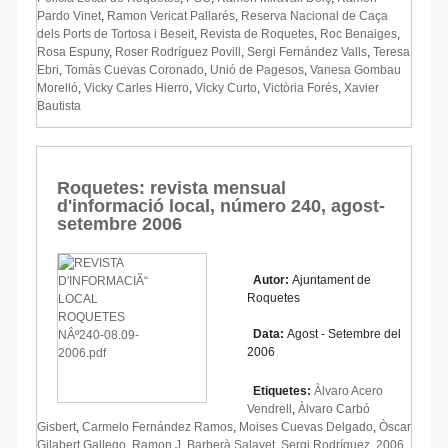
Pardo Vinet
,
Ramon Vericat Pallarés
,
Reserva Nacional de Caça
dels Ports de Tortosa i Beseit
,
Revista de Roquetes
,
Roc Benaiges
,
Rosa Espuny
,
Roser Rodríguez Povill
,
Sergi Fernández Valls
,
Teresa
Ebri
,
Tomàs Cuevas Coronado
,
Unió de Pagesos
,
Vanesa Gombau
Morelló
,
Vicky Carles Hierro
,
Vicky Curto
,
Victòria Forés
,
Xavier
Bautista
Roquetes: revista mensual
d'informació local, número 240, agost-
setembre 2006
Autor:
Ajuntament de
Roquetes
Data:
Agost - Setembre del
2006
Etiquetes:
Àlvaro Acero
Vendrell
,
Àlvaro Carbó
Gisbert
,
Carmelo Fernández Ramos
,
Moises Cuevas Delgado
,
Òscar
Gilabert Gallego
,
Ramon J. Barberà Salayet
,
Sergi Rodríguez
,
2006
,