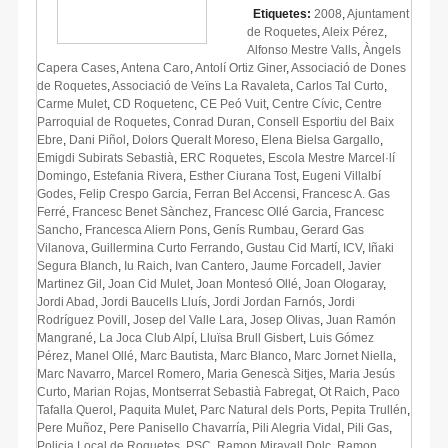
Etiquetes:
2008
,
Ajuntament
de Roquetes
,
Aleix Pérez
,
Alfonso Mestre Valls
,
Àngels
Capera Cases
,
Antena Caro
,
Antolí Ortiz Giner
,
Associació de Dones
de Roquetes
,
Associació de Veïns La Ravaleta
,
Carlos Tal Curto
,
Carme Mulet
,
CD Roquetenc
,
CE Peó Vuit
,
Centre Cívic
,
Centre
Parroquial de Roquetes
,
Conrad Duran
,
Consell Esportiu del Baix
Ebre
,
Dani Piñol
,
Dolors Queralt Moreso
,
Elena Bielsa Gargallo
,
Emigdi Subirats Sebastià
,
ERC Roquetes
,
Escola Mestre Marcel·lí
Domingo
,
Estefania Rivera
,
Esther Ciurana Tost
,
Eugeni Villalbí
Godes
,
Felip Crespo Garcia
,
Ferran Bel Accensi
,
Francesc A. Gas
Ferré
,
Francesc Benet Sànchez
,
Francesc Ollé Garcia
,
Francesc
Sancho
,
Francesca Aliern Pons
,
Genís Rumbau
,
Gerard Gas
Vilanova
,
Guillermina Curto Ferrando
,
Gustau Cid Martí
,
ICV
,
Iñaki
Segura Blanch
,
Iu Raich
,
Ivan Cantero
,
Jaume Forcadell
,
Javier
Martinez Gil
,
Joan Cid Mulet
,
Joan Montesó Ollé
,
Joan Ologaray
,
Jordi Abad
,
Jordi Baucells Lluís
,
Jordi Jordan Farnós
,
Jordi
Rodríguez Povill
,
Josep del Valle Lara
,
Josep Olivas
,
Juan Ramón
Mangrané
,
La Joca Club Alpí
,
Lluïsa Brull Gisbert
,
Luis Gómez
Pérez
,
Manel Ollé
,
Marc Bautista
,
Marc Blanco
,
Marc Jornet Niella
,
Marc Navarro
,
Marcel Romero
,
Maria Genescà Sitjes
,
Maria Jesús
Curto
,
Marian Rojas
,
Montserrat Sebastià Fabregat
,
Ot Raich
,
Paco
Tafalla Querol
,
Paquita Mulet
,
Parc Natural dels Ports
,
Pepita Trullén
,
Pere Muñoz
,
Pere Panisello Chavarría
,
Pili Alegria Vidal
,
Pili Gas
,
Policia Local de Roquetes
,
PSC
,
Ramon Miravall Dolç
,
Ramon