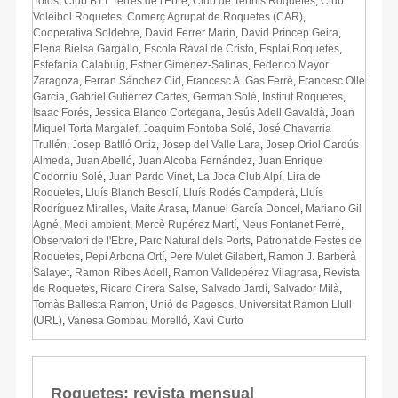
Tolós
,
Club BTT Terres de l'Ebre
,
Club de Tennis Roquetes
,
Club
Voleibol Roquetes
,
Comerç Agrupat de Roquetes (CAR)
,
Cooperativa Soldebre
,
David Ferrer Marin
,
David Príncep Geira
,
Elena Bielsa Gargallo
,
Escola Raval de Cristo
,
Esplai Roquetes
,
Estefania Calabuig
,
Esther Giménez-Salinas
,
Federico Mayor
Zaragoza
,
Ferran Sànchez Cid
,
Francesc A. Gas Ferré
,
Francesc Ollé
Garcia
,
Gabriel Gutiérrez Cartes
,
German Solé
,
Institut Roquetes
,
Isaac Forés
,
Jessica Blanco Cortegana
,
Jesús Adell Gavaldà
,
Joan
Miquel Torta Margalef
,
Joaquim Fontoba Solé
,
José Chavarria
Trullén
,
Josep Batlló Ortiz
,
Josep del Valle Lara
,
Josep Oriol Cardús
Almeda
,
Juan Abelló
,
Juan Alcoba Fernández
,
Juan Enrique
Codorniu Solé
,
Juan Pardo Vinet
,
La Joca Club Alpí
,
Lira de
Roquetes
,
Lluís Blanch Besolí
,
Lluís Rodés Campderà
,
Lluís
Rodríguez Miralles
,
Maite Arasa
,
Manuel García Doncel
,
Mariano Gil
Agné
,
Medi ambient
,
Mercè Rupérez Martí
,
Neus Fontanet Ferré
,
Observatori de l'Ebre
,
Parc Natural dels Ports
,
Patronat de Festes de
Roquetes
,
Pepi Arbona Ortí
,
Pere Mulet Gilabert
,
Ramon J. Barberà
Salayet
,
Ramon Ribes Adell
,
Ramon Valldepérez Vilagrasa
,
Revista
de Roquetes
,
Ricard Cirera Salse
,
Salvado Jardí
,
Salvador Milà
,
Tomàs Ballesta Ramon
,
Unió de Pagesos
,
Universitat Ramon Llull
(URL)
,
Vanesa Gombau Morelló
,
Xavi Curto
Roquetes: revista mensual