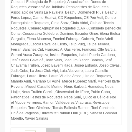
Cultural i Ecologista de Roquetes)
,
Associació de Dones de
Roquetes
,
Associació de Jubilats i Pensionistes de Roquetes
,
Associació de Veïns La Ravaleta
,
Beatriu Domenech Rius
,
Beatriu
Forés López
,
Carme Escrivà
,
CD Roquetenc
,
CE Peó Vuit
,
Centre
Parroquial de Roquetes
,
Cinta Sanz
,
Cinta Vidal
,
Club de Tennis
Roquetes
,
Comerç Agrupat de Roquetes (CAR)
,
Consuelo Benedicto
Conte
,
Cooperativa Soldebre
,
Domingo Escuder Giner
,
Elena Bielsa
Gargallo
,
Elena Maureso
,
Emeteri Fabregat Galcerà
,
Enric Adell
Moragrega
,
Escola Raval de Cristo
,
Felip Puig
,
Felipe Tallada
,
Ferran Sànchez Cid
,
Francesc A. Gas Ferré
,
Francesc Ollé Garcia
,
Gerard Arasa Zaragoza
,
Institut Roquetes
,
Isabel Puerta Cardona
,
Jesús Adell Gavaldà
,
Joan Valls
,
Joaquim Blanch Bahima
,
José
Chavarria Trullén
,
Josep Bayerri Raga
,
Josep Estrada
,
Josep Olivas
,
Judit Cobo
,
La Joca Club Alpí
,
Laia Alcoverro
,
Laura Castelló
Fabregat
,
Laura Hierro
,
Laura Villalba Arasa
,
Lira de Roquetes
,
Manolo Audí
,
Mariano Gil Agné
,
Mercè Rupérez Martí
,
Meritxell Itarte
Reverte
,
Miquel Castelló Merino
,
Neus Barberà Homedes
,
Neus
Llatje
,
Neus Trullén García
,
Observatori de l'Ebre
,
Pablo Cobo
,
Patronat de Festes de Roquetes
,
Pepe Solé
,
Quico el Célio el Noi i
el Mut de Ferreries
,
Ramon Valldepérez Vilagrasa
,
Revista de
Roquetes
,
Tere Giménez
,
Tomàs Ballesta Ramon
,
Toni Conchello
,
Unió de Pagesos
,
Universitat Ramon Llull (URL)
,
Vanesa Gombau
Morelló
,
Xavier Salinas