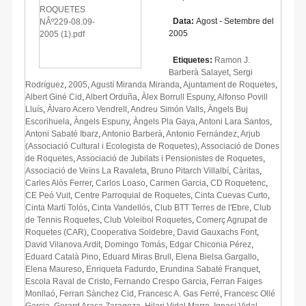
Data:
Agost - Setembre del
2005
Etiquetes:
Ramon J.
Barberà Salayet
,
Sergi
Rodríguez
,
2005
,
Agustí Miranda Miranda
,
Ajuntament de Roquetes
,
Albert Giné Cid
,
Albert Orduña
,
Àlex Borrull Espuny
,
Alfonso Povill
Lluís
,
Àlvaro Acero Vendrell
,
Andreu Simón Valls
,
Àngels Buj
Escorihuela
,
Àngels Espuny
,
Àngels Pla Gaya
,
Antoni Lara Santos
,
Antoni Sabaté Ibarz
,
Antonio Barberà
,
Antonio Fernández
,
Arjub
(Associació Cultural i Ecologista de Roquetes)
,
Associació de Dones
de Roquetes
,
Associació de Jubilats i Pensionistes de Roquetes
,
Associació de Veïns La Ravaleta
,
Bruno Pitarch Villalbí
,
Càritas
,
Carles Alòs Ferrer
,
Carlos Loaso
,
Carmen Garcia
,
CD Roquetenc
,
CE Peó Vuit
,
Centre Parroquial de Roquetes
,
Cinta Cuevas Curto
,
Cinta Martí Tolós
,
Cinta Vandellós
,
Club BTT Terres de l'Ebre
,
Club
de Tennis Roquetes
,
Club Voleibol Roquetes
,
Comerç Agrupat de
Roquetes (CAR)
,
Cooperativa Soldebre
,
David Gauxachs Font
,
David Vilanova Ardit
,
Domingo Tomás
,
Edgar Chiconia Pérez
,
Eduard Català Pino
,
Eduard Miras Brull
,
Elena Bielsa Gargallo
,
Elena Maureso
,
Enriqueta Fadurdo
,
Erundina Sabaté Franquet
,
Escola Raval de Cristo
,
Fernando Crespo Garcia
,
Ferran Faiges
Monllaó
,
Ferran Sànchez Cid
,
Francesc A. Gas Ferré
,
Francesc Ollé
Garcia
,
Gerard Arasa Zaragoza
,
Hilari Vidal Marro
,
Ignasi Vidal