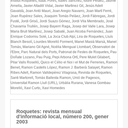
Institut Roquetes
,
Isaac Forés
,
Isaïes Sánchez
,
Isidre Pelàez
,
Jaume
Arnella
,
Javier Altadill Vidal
,
Javier Martinez Gil
,
Jesús Adell
Gavaldà
,
Joan Antó Mauri
,
Joan Aregio Navarro
,
Joan Martí Ferré
,
Joan Rupérez Sales
,
Joaquim Tomàs Pelàez
,
Jordi Fàbregas
,
Jordi
Fusté
,
Jordi Grisó
,
Jordi Suazo Gómez
,
Jordi Vila Membrado
,
José
Chavarria Trullén
,
Josep Bayerri Raga
,
Josep del Valle Lara
,
Josep
Maria Brull Martínez
,
Josep Sabaté
,
Juan Alcoba Fernández
,
Juan
Enrique Codorniu Solé
,
La Joca Club Alpí
,
Lira de Roquetes
,
Lluís
Blanch Besolí
,
Lourdes Morelló Forment
,
Manel Masià Marsà
,
Manel
Tomás
,
Mariano Gil Agné
,
Noèlia Mengual Llombart
,
Observatori de
l'Ebre
,
Parc Natural dels Ports
,
Patronat de Festes de Roquetes
,
Pau
Doñate Lozano
,
Pau Puig
,
Pepi Arbona Ortí
,
Pere Mulet Gilabert
,
Pilar Valls Roselló
,
Quico el Célio el Noi i el Mut de Ferreries
,
Ramon
Benet
,
Ramon Castells López
,
Ramon J. Barberà Salayet
,
Ramon
Ribes Adell
,
Ramon Valldepérez Vilagrasa
,
Revista de Roquetes
,
Santi Martorell
,
Tomàs Ballesta Ramon
,
Unió de Pagesos
,
Universitat Ramon Llull (URL)
,
Urbàlia Rurana
,
Vanesa Gombau
Morelló
,
Xavi Curto
,
Xavi Homedes
Roquetes: revista mensual
d'informació local, número 200, gener
2003