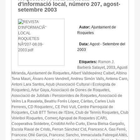
d'informació local, número 207, agost-
setembre 2003
Autor:
Ajuntament de
Roquetes
Data:
Agost - Setembre del
2003
Etiquetes:
Ramon J.
Barberà Salayet
,
2003
,
Agustí
Miranda
,
Ajuntament de Roquetes
,
Albert Valldepérez Calbet
,
Albino
Tena Mauri
,
Àlvaro Acero Vendrell
,
Andreu Simón Valls
,
Antena Caro
,
Antoni Lara Santos
,
Arjub (Associació Cultural i Ecologista de
Roquetes)
,
Artur Gaya
,
Associació de Dones de Roquetes
,
Associació de Jubilats i Pensionistes de Roquetes
,
Associació de
Veïns La Ravaleta
,
Beatriu Forés López
,
Càritas
,
Carles Lluís
Ferreres
,
CD Roquetenc
,
CE Peó Vuit
,
Centre Parroquial de
Roquetes
,
Club BTT Terres de l'Ebre
,
Club de Tennis Roquetes
,
Club
Voleibol Roquetes
,
Comerç Agrupat de Roquetes (CAR)
,
Cooperativa Soldebre
,
Cristòfol Ariño Curto
,
Elena Bielsa Gargallo
,
Escola Raval de Cristo
,
Ferran Sànchez Cid
,
Francesc A. Gas Ferré
,
Francesc Ollé Garcia
,
Francesc Sancho
,
Immaculada Fabregat Altés
,