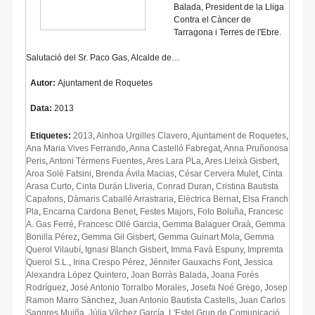
Balada, President de la Lliga
Contra el Càncer de
Tarragona i Terres de l'Ebre.
Salutació del Sr. Paco Gas, Alcalde de…
Autor:
Ajuntament de Roquetes
Data:
2013
Etiquetes:
2013
,
Ainhoa Urgilles Clavero
,
Ajuntament de Roquetes
,
Ana Maria Vives Ferrando
,
Anna Castelló Fabregat
,
Anna Pruñonosa
Peris
,
Antoni Térmens Fuentes
,
Ares Lara PLa
,
Ares Lleixà Gisbert
,
Aroa Solé Fatsini
,
Brenda Ávila Macias
,
César Cervera Mulet
,
Cinta
Arasa Curto
,
Cinta Durán Lliveria
,
Conrad Duran
,
Cristina Bautista
Capafons
,
Dàmaris Caballé Arrastraria
,
Elèctrica Bernat
,
Elsa Franch
Pla
,
Encarna Cardona Benet
,
Festes Majors
,
Foto Boluña
,
Francesc
A. Gas Ferré
,
Francesc Ollé Garcia
,
Gemma Balaguer Oraà
,
Gemma
Bonilla Pérez
,
Gemma Gil Gisbert
,
Gemma Guinart Mola
,
Gemma
Querol Vilaubí
,
Ignasi Blanch Gisbert
,
Imma Favà Espuny
,
Impremta
Querol S.L.
,
Irina Crespo Pérez
,
Jénnifer Gauxachs Font
,
Jessica
Alexandra López Quintero
,
Joan Borràs Balada
,
Joana Forés
Rodríguez
,
José Antonio Torralbo Morales
,
Josefa Noé Grego
,
Josep
Ramon Marro Sànchez
,
Juan Antonio Bautista Castells
,
Juan Carlos
Sangres Muiña
,
Júlia Vílchez García
,
L'Estel Grup de Comunicació
,