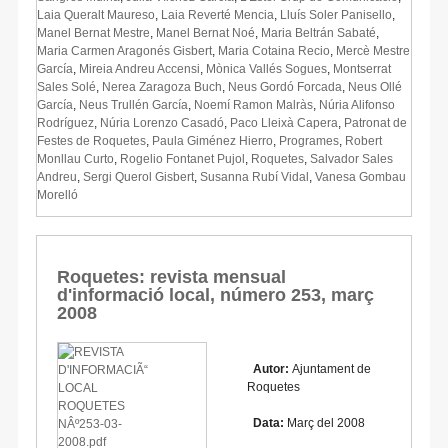
Laia Queralt Maureso
,
Laia Reverté Mencia
,
Lluís Soler Panisello
,
Manel Bernat Mestre
,
Manel Bernat Noé
,
Maria Beltrán Sabaté
,
Maria Carmen Aragonés Gisbert
,
Maria Cotaina Recio
,
Mercè Mestre
García
,
Mireia Andreu Accensi
,
Mònica Vallés Sogues
,
Montserrat
Sales Solé
,
Nerea Zaragoza Buch
,
Neus Gordó Forcada
,
Neus Ollé
García
,
Neus Trullén García
,
Noemí Ramon Malràs
,
Núria Alifonso
Rodríguez
,
Núria Lorenzo Casadó
,
Paco Lleixà Capera
,
Patronat de
Festes de Roquetes
,
Paula Giménez Hierro
,
Programes
,
Robert
Monllau Curto
,
Rogelio Fontanet Pujol
,
Roquetes
,
Salvador Sales
Andreu
,
Sergi Querol Gisbert
,
Susanna Rubí Vidal
,
Vanesa Gombau
Morelló
Roquetes: revista mensual
d'informació local, número 253, març
2008
Autor:
Ajuntament de
Roquetes
Data:
Març del 2008