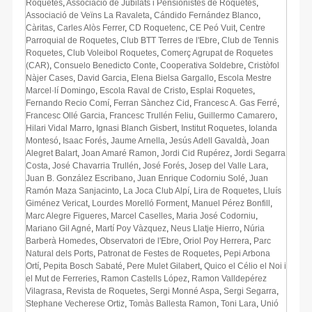
Roquetes
,
Associació de Jubilats i Pensionistes de Roquetes
,
Associació de Veïns La Ravaleta
,
Cándido Fernández Blanco
,
Càritas
,
Carles Alòs Ferrer
,
CD Roquetenc
,
CE Peó Vuit
,
Centre
Parroquial de Roquetes
,
Club BTT Terres de l'Ebre
,
Club de Tennis
Roquetes
,
Club Voleibol Roquetes
,
Comerç Agrupat de Roquetes
(CAR)
,
Consuelo Benedicto Conte
,
Cooperativa Soldebre
,
Cristòfol
Nàjer Cases
,
David Garcia
,
Elena Bielsa Gargallo
,
Escola Mestre
Marcel·lí Domingo
,
Escola Raval de Cristo
,
Esplai Roquetes
,
Fernando Recio Comí
,
Ferran Sànchez Cid
,
Francesc A. Gas Ferré
,
Francesc Ollé Garcia
,
Francesc Trullén Feliu
,
Guillermo Camarero
,
Hilari Vidal Marro
,
Ignasi Blanch Gisbert
,
Institut Roquetes
,
Iolanda
Montesó
,
Isaac Forés
,
Jaume Arnella
,
Jesús Adell Gavaldà
,
Joan
Alegret Balart
,
Joan Amaré Ramon
,
Jordi Cid Rupérez
,
Jordi Segarra
Costa
,
José Chavarria Trullén
,
José Forés
,
Josep del Valle Lara
,
Juan B. González Escribano
,
Juan Enrique Codorniu Solé
,
Juan
Ramón Maza Sanjacinto
,
La Joca Club Alpí
,
Lira de Roquetes
,
Lluís
Giménez Vericat
,
Lourdes Morelló Forment
,
Manuel Pérez Bonfill
,
Marc Alegre Figueres
,
Marcel Caselles
,
Maria José Codorniu
,
Mariano Gil Agné
,
Martí Poy Vàzquez
,
Neus Llatje Hierro
,
Núria
Barberà Homedes
,
Observatori de l'Ebre
,
Oriol Poy Herrera
,
Parc
Natural dels Ports
,
Patronat de Festes de Roquetes
,
Pepi Arbona
Ortí
,
Pepita Bosch Sabaté
,
Pere Mulet Gilabert
,
Quico el Célio el Noi i
el Mut de Ferreries
,
Ramon Castells López
,
Ramon Valldepérez
Vilagrasa
,
Revista de Roquetes
,
Sergi Monné Aspa
,
Sergi Segarra
,
Stephane Vecherese Ortiz
,
Tomàs Ballesta Ramon
,
Toni Lara
,
Unió