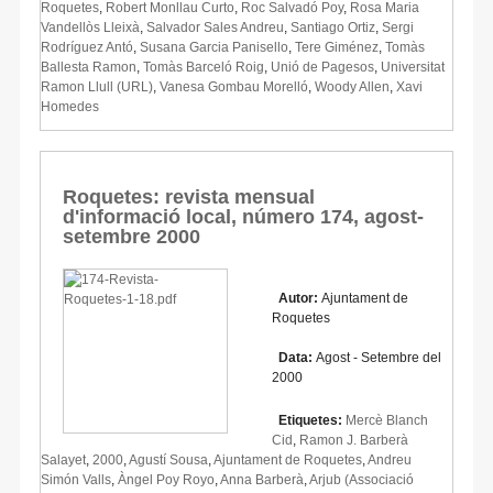
Roquetes
,
Robert Monllau Curto
,
Roc Salvadó Poy
,
Rosa Maria
Vandellòs Lleixà
,
Salvador Sales Andreu
,
Santiago Ortiz
,
Sergi
Rodríguez Antó
,
Susana Garcia Panisello
,
Tere Giménez
,
Tomàs
Ballesta Ramon
,
Tomàs Barceló Roig
,
Unió de Pagesos
,
Universitat
Ramon Llull (URL)
,
Vanesa Gombau Morelló
,
Woody Allen
,
Xavi
Homedes
Roquetes: revista mensual
d'informació local, número 174, agost-
setembre 2000
Autor:
Ajuntament de
Roquetes
Data:
Agost - Setembre del
2000
Etiquetes:
Mercè Blanch
Cid
,
Ramon J. Barberà
Salayet
,
2000
,
Agustí Sousa
,
Ajuntament de Roquetes
,
Andreu
Simón Valls
,
Àngel Poy Royo
,
Anna Barberà
,
Arjub (Associació