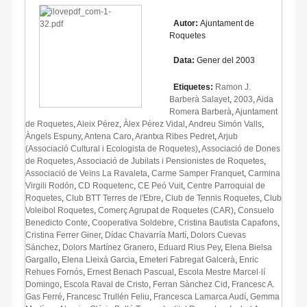
Autor:
Ajuntament de
Roquetes
Data:
Gener del 2003
Etiquetes:
Ramon J.
Barberà Salayet
,
2003
,
Aida
Romera Barberà
,
Ajuntament
de Roquetes
,
Aleix Pérez
,
Àlex Pérez Vidal
,
Andreu Simón Valls
,
Àngels Espuny
,
Antena Caro
,
Arantxa Ribes Pedret
,
Arjub
(Associació Cultural i Ecologista de Roquetes)
,
Associació de Dones
de Roquetes
,
Associació de Jubilats i Pensionistes de Roquetes
,
Associació de Veïns La Ravaleta
,
Carme Samper Franquet
,
Carmina
Virgili Rodón
,
CD Roquetenc
,
CE Peó Vuit
,
Centre Parroquial de
Roquetes
,
Club BTT Terres de l'Ebre
,
Club de Tennis Roquetes
,
Club
Voleibol Roquetes
,
Comerç Agrupat de Roquetes (CAR)
,
Consuelo
Benedicto Conte
,
Cooperativa Soldebre
,
Cristina Bautista Capafons
,
Cristina Ferrer Giner
,
Dídac Chavarría Martí
,
Dolors Cuevas
Sánchez
,
Dolors Martínez Granero
,
Eduard Rius Pey
,
Elena Bielsa
Gargallo
,
Elena Lleixà Garcia
,
Emeteri Fabregat Galcerà
,
Enric
Rehues Fornós
,
Ernest Benach Pascual
,
Escola Mestre Marcel·lí
Domingo
,
Escola Raval de Cristo
,
Ferran Sànchez Cid
,
Francesc A.
Gas Ferré
,
Francesc Trullén Feliu
,
Francesca Lamarca Audí
,
Gemma