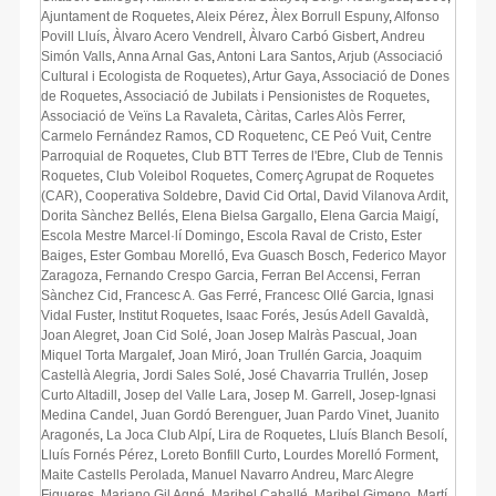
Ajuntament de Roquetes
,
Aleix Pérez
,
Àlex Borrull Espuny
,
Alfonso
Povill Lluís
,
Àlvaro Acero Vendrell
,
Àlvaro Carbó Gisbert
,
Andreu
Simón Valls
,
Anna Arnal Gas
,
Antoni Lara Santos
,
Arjub (Associació
Cultural i Ecologista de Roquetes)
,
Artur Gaya
,
Associació de Dones
de Roquetes
,
Associació de Jubilats i Pensionistes de Roquetes
,
Associació de Veïns La Ravaleta
,
Càritas
,
Carles Alòs Ferrer
,
Carmelo Fernández Ramos
,
CD Roquetenc
,
CE Peó Vuit
,
Centre
Parroquial de Roquetes
,
Club BTT Terres de l'Ebre
,
Club de Tennis
Roquetes
,
Club Voleibol Roquetes
,
Comerç Agrupat de Roquetes
(CAR)
,
Cooperativa Soldebre
,
David Cid Ortal
,
David Vilanova Ardit
,
Dorita Sànchez Bellés
,
Elena Bielsa Gargallo
,
Elena Garcia Maigí
,
Escola Mestre Marcel·lí Domingo
,
Escola Raval de Cristo
,
Ester
Baiges
,
Ester Gombau Morelló
,
Eva Guasch Bosch
,
Federico Mayor
Zaragoza
,
Fernando Crespo Garcia
,
Ferran Bel Accensi
,
Ferran
Sànchez Cid
,
Francesc A. Gas Ferré
,
Francesc Ollé Garcia
,
Ignasi
Vidal Fuster
,
Institut Roquetes
,
Isaac Forés
,
Jesús Adell Gavaldà
,
Joan Alegret
,
Joan Cid Solé
,
Joan Josep Malràs Pascual
,
Joan
Miquel Torta Margalef
,
Joan Miró
,
Joan Trullén Garcia
,
Joaquim
Castellà Alegria
,
Jordi Sales Solé
,
José Chavarria Trullén
,
Josep
Curto Altadill
,
Josep del Valle Lara
,
Josep M. Garrell
,
Josep-Ignasi
Medina Candel
,
Juan Gordó Berenguer
,
Juan Pardo Vinet
,
Juanito
Aragonés
,
La Joca Club Alpí
,
Lira de Roquetes
,
Lluís Blanch Besolí
,
Lluís Fornés Pérez
,
Loreto Bonfill Curto
,
Lourdes Morelló Forment
,
Maite Castells Perolada
,
Manuel Navarro Andreu
,
Marc Alegre
Figueres
,
Mariano Gil Agné
,
Maribel Caballé
,
Maribel Gimeno
,
Martí