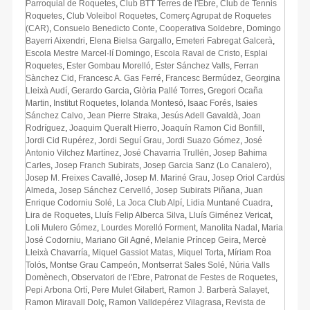
Parroquial de Roquetes
,
Club BTT Terres de l'Ebre
,
Club de Tennis
Roquetes
,
Club Voleibol Roquetes
,
Comerç Agrupat de Roquetes
(CAR)
,
Consuelo Benedicto Conte
,
Cooperativa Soldebre
,
Domingo
Bayerri Aixendri
,
Elena Bielsa Gargallo
,
Emeteri Fabregat Galcerà
,
Escola Mestre Marcel·lí Domingo
,
Escola Raval de Cristo
,
Esplai
Roquetes
,
Ester Gombau Morelló
,
Ester Sánchez Valls
,
Ferran
Sànchez Cid
,
Francesc A. Gas Ferré
,
Francesc Bermúdez
,
Georgina
Lleixà Audí
,
Gerardo Garcia
,
Glòria Pallé Torres
,
Gregori Ocaña
Martin
,
Institut Roquetes
,
Iolanda Montesó
,
Isaac Forés
,
Isaies
Sánchez Calvo
,
Jean Pierre Straka
,
Jesús Adell Gavaldà
,
Joan
Rodríguez
,
Joaquim Queralt Hierro
,
Joaquín Ramon Cid Bonfill
,
Jordi Cid Rupérez
,
Jordi Seguí Grau
,
Jordi Suazo Gómez
,
José
Antonio Vilchez Martínez
,
José Chavarria Trullén
,
Josep Bahima
Carles
,
Josep Franch Subirats
,
Josep Garcia Sanz (Lo Canalero)
,
Josep M. Freixes Cavallé
,
Josep M. Mariné Grau
,
Josep Oriol Cardús
Almeda
,
Josep Sánchez Cervelló
,
Josep Subirats Piñana
,
Juan
Enrique Codorniu Solé
,
La Joca Club Alpí
,
Lidia Muntané Cuadra
,
Lira de Roquetes
,
Lluís Felip Alberca Silva
,
Lluís Giménez Vericat
,
Loli Mulero Gómez
,
Lourdes Morelló Forment
,
Manolita Nadal
,
Maria
José Codorniu
,
Mariano Gil Agné
,
Melanie Príncep Geira
,
Mercè
Lleixà Chavarría
,
Miquel Gassiot Matas
,
Miquel Torta
,
Míriam Roa
Tolós
,
Montse Grau Campeón
,
Montserrat Sales Solé
,
Núria Valls
Domènech
,
Observatori de l'Ebre
,
Patronat de Festes de Roquetes
,
Pepi Arbona Ortí
,
Pere Mulet Gilabert
,
Ramon J. Barberà Salayet
,
Ramon Miravall Dolç
,
Ramon Valldepérez Vilagrasa
,
Revista de