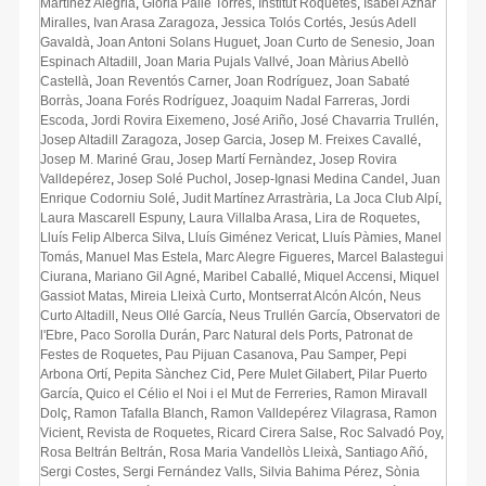
Martínez Alegria
,
Glòria Pallé Torres
,
Institut Roquetes
,
Isabel Aznar
Miralles
,
Ivan Arasa Zaragoza
,
Jessica Tolós Cortés
,
Jesús Adell
Gavaldà
,
Joan Antoni Solans Huguet
,
Joan Curto de Senesio
,
Joan
Espinach Altadill
,
Joan Maria Pujals Vallvé
,
Joan Màrius Abellò
Castellà
,
Joan Reventós Carner
,
Joan Rodríguez
,
Joan Sabaté
Borràs
,
Joana Forés Rodríguez
,
Joaquim Nadal Farreras
,
Jordi
Escoda
,
Jordi Rovira Eixemeno
,
José Ariño
,
José Chavarria Trullén
,
Josep Altadill Zaragoza
,
Josep Garcia
,
Josep M. Freixes Cavallé
,
Josep M. Mariné Grau
,
Josep Martí Fernàndez
,
Josep Rovira
Valldepérez
,
Josep Solé Puchol
,
Josep-Ignasi Medina Candel
,
Juan
Enrique Codorniu Solé
,
Judit Martínez Arrastrària
,
La Joca Club Alpí
,
Laura Mascarell Espuny
,
Laura Villalba Arasa
,
Lira de Roquetes
,
Lluís Felip Alberca Silva
,
Lluís Giménez Vericat
,
Lluís Pàmies
,
Manel
Tomás
,
Manuel Mas Estela
,
Marc Alegre Figueres
,
Marcel Balastegui
Ciurana
,
Mariano Gil Agné
,
Maribel Caballé
,
Miquel Accensi
,
Miquel
Gassiot Matas
,
Mireia Lleixà Curto
,
Montserrat Alcón Alcón
,
Neus
Curto Altadill
,
Neus Ollé García
,
Neus Trullén García
,
Observatori de
l'Ebre
,
Paco Sorolla Durán
,
Parc Natural dels Ports
,
Patronat de
Festes de Roquetes
,
Pau Pijuan Casanova
,
Pau Samper
,
Pepi
Arbona Ortí
,
Pepita Sànchez Cid
,
Pere Mulet Gilabert
,
Pilar Puerto
García
,
Quico el Célio el Noi i el Mut de Ferreries
,
Ramon Miravall
Dolç
,
Ramon Tafalla Blanch
,
Ramon Valldepérez Vilagrasa
,
Ramon
Vicient
,
Revista de Roquetes
,
Ricard Cirera Salse
,
Roc Salvadó Poy
,
Rosa Beltrán Beltrán
,
Rosa Maria Vandellòs Lleixà
,
Santiago Añó
,
Sergi Costes
,
Sergi Fernández Valls
,
Silvia Bahima Pérez
,
Sònia