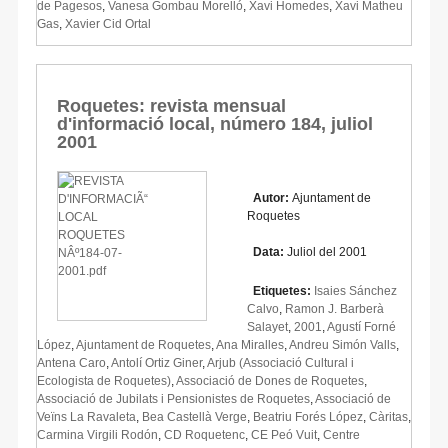
de Pagesos
,
Vanesa Gombau Morelló
,
Xavi Homedes
,
Xavi Matheu
Gas
,
Xavier Cid Ortal
Roquetes: revista mensual
d'informació local, número 184, juliol
2001
Autor:
Ajuntament de
Roquetes
Data:
Juliol del 2001
Etiquetes:
Isaies Sánchez
Calvo
,
Ramon J. Barberà
Salayet
,
2001
,
Agustí Forné
López
,
Ajuntament de Roquetes
,
Ana Miralles
,
Andreu Simón Valls
,
Antena Caro
,
Antolí Ortiz Giner
,
Arjub (Associació Cultural i
Ecologista de Roquetes)
,
Associació de Dones de Roquetes
,
Associació de Jubilats i Pensionistes de Roquetes
,
Associació de
Veïns La Ravaleta
,
Bea Castellà Verge
,
Beatriu Forés López
,
Càritas
,
Carmina Virgili Rodón
,
CD Roquetenc
,
CE Peó Vuit
,
Centre