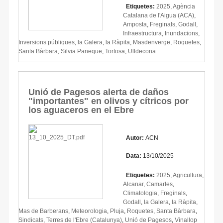
Etiquetes:
2025
,
Agència
Catalana de l'Aigua (ACA)
,
Amposta
,
Freginals
,
Godall
,
Infraestructura
,
Inundacions
,
Inversions públiques
,
la Galera
,
la Ràpita
,
Masdenverge
,
Roquetes
,
Santa Bàrbara
,
Silvia Paneque
,
Tortosa
,
Ulldecona
Unió de Pagesos alerta de daños
"importantes" en olivos y cítricos por
los aguaceros en el Ebre
Autor:
ACN
Data:
13/10/2025
Etiquetes:
2025
,
Agricultura
,
Alcanar
,
Camarles
,
Climatologia
,
Freginals
,
Godall
,
la Galera
,
la Ràpita
,
Mas de Barberans
,
Meteorologia
,
Pluja
,
Roquetes
,
Santa Bàrbara
,
Sindicats
,
Terres de l'Ebre (Catalunya)
,
Unió de Pagesos
,
Vinallop