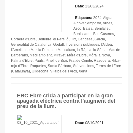
Data:
23/03/2024
Etiquetes:
2024
,
Aigua
,
Aldover
,
Amposta
,
Arnes
,
Ascó
,
Batea
,
Benifallet
,
Benissanet
,
Bot
,
Caseres
,
Corbera d'Ebre
,
Deltebre
,
el Perelló
,
Flix
,
Gandesa
,
Garcia
,
Generalitat de Catalunya
,
Godall
,
Inversions públiques
,
l'Aldea
,
l'Ametlla de Mar
,
la Pobla de Massaluca
,
la Ràpita
,
la Sénia
,
Mas de
Barberans
,
Medi ambient
,
Miravet
,
Móra d'Ebre
,
Móra la Nova
,
Palma d'Ebre
,
Paüls
,
Pinell de Brai
,
Prat de Comte
,
Rasquera
,
Riba-
roja d'Ebre
,
Roquetes
,
Santa Bàrbara
,
Subvencions
,
Terres de l'Ebre
(Catalunya)
,
Ulldecona
,
Vilalba dels Arcs
,
Xerta
ERC Ebre crida a participar en la gran
apagada elèctrica contra l'augment del
preu de la llum.
Data:
08/10/2021