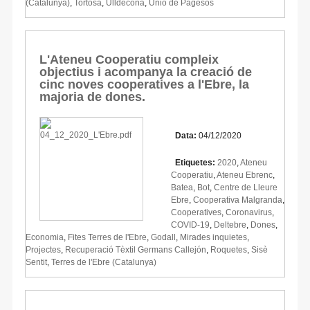
(Catalunya)
,
Tortosa
,
Ulldecona
,
Unió de Pagesos
L'Ateneu Cooperatiu compleix
objectius i acompanya la creació de
cinc noves cooperatives a l'Ebre, la
majoria de dones.
Data:
04/12/2020
Etiquetes:
2020
,
Ateneu
Cooperatiu
,
Ateneu Ebrenc
,
Batea
,
Bot
,
Centre de Lleure
Ebre
,
Cooperativa Malgranda
,
Cooperatives
,
Coronavirus
,
COVID-19
,
Deltebre
,
Dones
,
Economia
,
Fites Terres de l'Ebre
,
Godall
,
Mirades inquietes
,
Projectes
,
Recuperació Tèxtil Germans Callejón
,
Roquetes
,
Sisè
Sentit
,
Terres de l'Ebre (Catalunya)