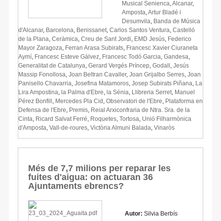
Musical Senienca
,
Alcanar
,
Amposta
,
Artur Bladé i
Desumvila
,
Banda de Música
d'Alcanar
,
Barcelona
,
Benissanet
,
Carlos Santos Ventura
,
Castelló
de la Plana
,
Ceràmica
,
Creu de Sant Jordi
,
EMD Jesús
,
Federico
Mayor Zaragoza
,
Ferran Arasa Subirats
,
Francesc Xavier Ciuraneta
Aymí
,
Francesc Esteve Gálvez
,
Francesc Todó Garcia
,
Gandesa
,
Generalitat de Catalunya
,
Gerard Vergés Príncep
,
Godall
,
Jesús
Massip Fonollosa
,
Joan Beltran Cavaller
,
Joan Grijalbo Serres
,
Joan
Panisello Chavarria
,
Josefina Matamoros
,
Josep Subirats Piñana
,
La
Lira Ampostina
,
la Palma d'Ebre
,
la Sénia
,
Llibreria Serret
,
Manuel
Pérez Bonfill
,
Mercedes Pla Cid
,
Observatori de l'Ebre
,
Plataforma en
Defensa de l'Ebre
,
Premis
,
Reial Arxiconfraria de Ntra. Sra. de la
Cinta
,
Ricard Salvat Ferré
,
Roquetes
,
Tortosa
,
Unió Filharmònica
d'Amposta
,
Vall-de-roures
,
Victòria Almuni Balada
,
Vinaròs
Més de 7,7 milions per reparar les
fuites d'aigua: on actuaran 36
Ajuntaments ebrencs?
Autor:
Silvia Berbís