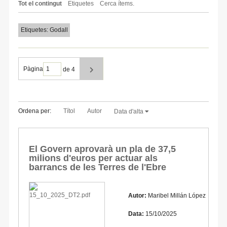
Tot el contingut
Etiquetes
Cerca ítems.
Etiquetes: Godall
Pàgina
de 4
Ordena per:
Títol
Autor
Data d'alta
El Govern aprovarà un pla de 37,5
milions d'euros per actuar als
barrancs de les Terres de l'Ebre
Autor:
Maribel Millán López
Data:
15/10/2025