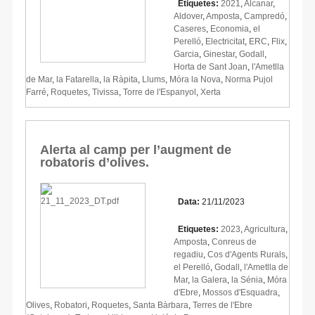
Etiquetes:
2021
,
Alcanar
,
Aldover
,
Amposta
,
Campredó
,
Caseres
,
Economia
,
el
Perelló
,
Electricitat
,
ERC
,
Flix
,
Garcia
,
Ginestar
,
Godall
,
Horta de Sant Joan
,
l'Ametlla
de Mar
,
la Fatarella
,
la Ràpita
,
Llums
,
Móra la Nova
,
Norma Pujol
Farré
,
Roquetes
,
Tivissa
,
Torre de l'Espanyol
,
Xerta
Alerta al camp per l’augment de
robatoris d’olives.
Data:
21/11/2023
Etiquetes:
2023
,
Agricultura
,
Amposta
,
Conreus de
regadiu
,
Cos d'Agents Rurals
,
el Perelló
,
Godall
,
l'Ametlla de
Mar
,
la Galera
,
la Sénia
,
Móra
d'Ebre
,
Mossos d'Esquadra
,
Olives
,
Robatori
,
Roquetes
,
Santa Bàrbara
,
Terres de l'Ebre