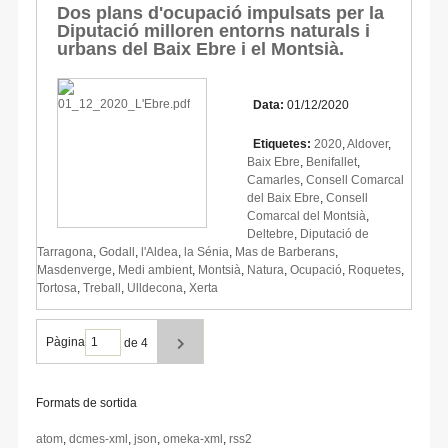
Dos plans d'ocupació impulsats per la
Diputació milloren entorns naturals i
urbans del Baix Ebre i el Montsià.
Data:
01/12/2020
Etiquetes:
2020
,
Aldover
,
Baix Ebre
,
Benifallet
,
Camarles
,
Consell Comarcal
del Baix Ebre
,
Consell
Comarcal del Montsià
,
Deltebre
,
Diputació de
Tarragona
,
Godall
,
l'Aldea
,
la Sénia
,
Mas de Barberans
,
Masdenverge
,
Medi ambient
,
Montsià
,
Natura
,
Ocupació
,
Roquetes
,
Tortosa
,
Treball
,
Ulldecona
,
Xerta
Pàgina
de 4
Formats de sortida
atom
,
dcmes-xml
,
json
,
omeka-xml
,
rss2