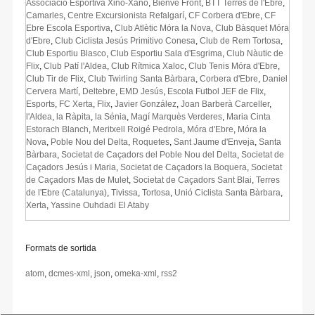
Associació Esportiva Xino-Xano
,
Bienve Front
,
BTT Terres de l'Ebre
,
Camarles
,
Centre Excursionista Refalgarí
,
CF Corbera d'Ebre
,
CF
Ebre Escola Esportiva
,
Club Atlètic Móra la Nova
,
Club Bàsquet Móra
d'Ebre
,
Club Ciclista Jesús Primitivo Conesa
,
Club de Rem Tortosa
,
Club Esportiu Blasco
,
Club Esportiu Sala d'Esgrima
,
Club Nàutic de
Flix
,
Club Patí l'Aldea
,
Club Rítmica Xaloc
,
Club Tenis Móra d'Ebre
,
Club Tir de Flix
,
Club Twirling Santa Bàrbara
,
Corbera d'Ebre
,
Daniel
Cervera Martí
,
Deltebre
,
EMD Jesús
,
Escola Futbol JEF de Flix
,
Esports
,
FC Xerta
,
Flix
,
Javier González
,
Joan Barberà Carceller
,
l'Aldea
,
la Ràpita
,
la Sénia
,
Magí Marquès Verderes
,
Maria Cinta
Estorach Blanch
,
Meritxell Roigé Pedrola
,
Móra d'Ebre
,
Móra la
Nova
,
Poble Nou del Delta
,
Roquetes
,
Sant Jaume d'Enveja
,
Santa
Bàrbara
,
Societat de Caçadors del Poble Nou del Delta
,
Societat de
Caçadors Jesús i Maria
,
Societat de Caçadors la Boquera
,
Societat
de Caçadors Mas de Mulet
,
Societat de Caçadors Sant Blai
,
Terres
de l'Ebre (Catalunya)
,
Tivissa
,
Tortosa
,
Unió Ciclista Santa Bàrbara
,
Xerta
,
Yassine Ouhdadi El Ataby
Formats de sortida
atom
,
dcmes-xml
,
json
,
omeka-xml
,
rss2