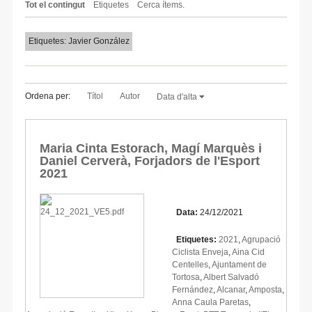
Tot el contingut
Etiquetes
Cerca ítems.
Etiquetes: Javier González
Ordena per:
Títol
Autor
Data d'alta
Maria Cinta Estorach, Magí Marquès i
Daniel Cerverà, Forjadors de l'Esport
2021
Data:
24/12/2021
Etiquetes:
2021
,
Agrupació
Ciclista Enveja
,
Aina Cid
Centelles
,
Ajuntament de
Tortosa
,
Albert Salvadó
Fernández
,
Alcanar
,
Amposta
,
Anna Caula Paretas
,