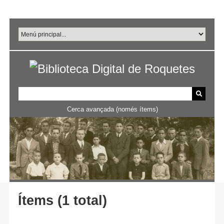
Salta
al
contingut
principal
Cerca avançada (només ítems)
Ítems (1 total)