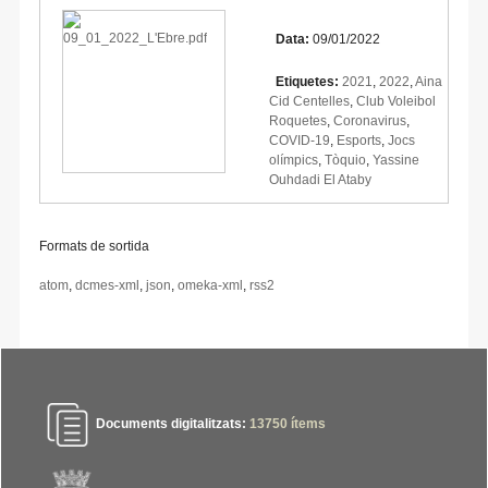
Data:
09/01/2022
Etiquetes:
2021
,
2022
,
Aina
Cid Centelles
,
Club Voleibol
Roquetes
,
Coronavirus
,
COVID-19
,
Esports
,
Jocs
olímpics
,
Tòquio
,
Yassine
Ouhdadi El Ataby
Formats de sortida
atom
,
dcmes-xml
,
json
,
omeka-xml
,
rss2
Documents digitalitzats:
13750
ítems