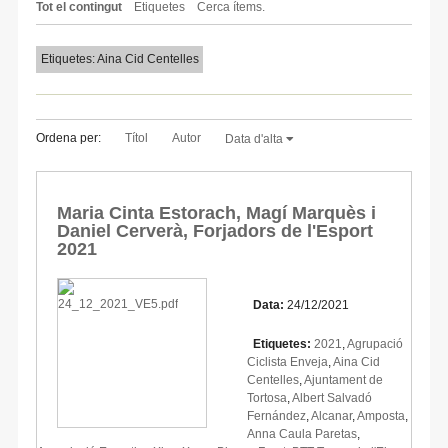
Tot el contingut
Etiquetes
Cerca ítems.
Etiquetes: Aina Cid Centelles
Ordena per:
Títol
Autor
Data d'alta
Maria Cinta Estorach, Magí Marquès i
Daniel Cerverà, Forjadors de l'Esport
2021
Data:
24/12/2021
Etiquetes:
2021
,
Agrupació
Ciclista Enveja
,
Aina Cid
Centelles
,
Ajuntament de
Tortosa
,
Albert Salvadó
Fernández
,
Alcanar
,
Amposta
,
Anna Caula Paretas
,