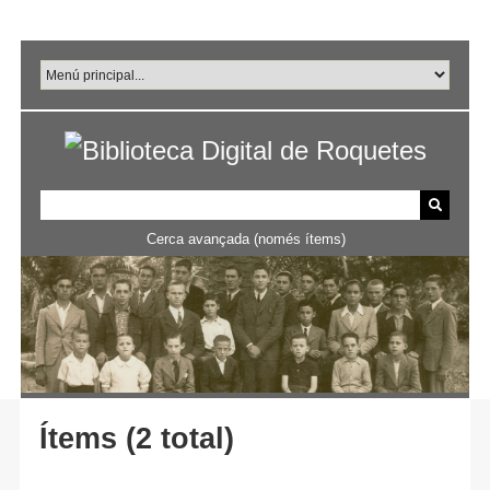
Salta
al
contingut
principal
Cerca avançada (només ítems)
Ítems (2 total)