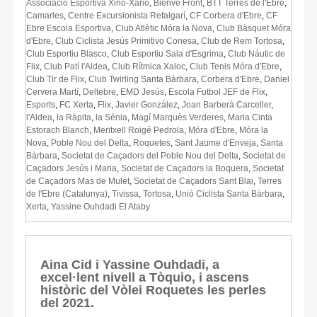
Associació Esportiva Xino-Xano
,
Bienve Front
,
BTT Terres de l'Ebre
,
Camarles
,
Centre Excursionista Refalgarí
,
CF Corbera d'Ebre
,
CF
Ebre Escola Esportiva
,
Club Atlètic Móra la Nova
,
Club Bàsquet Móra
d'Ebre
,
Club Ciclista Jesús Primitivo Conesa
,
Club de Rem Tortosa
,
Club Esportiu Blasco
,
Club Esportiu Sala d'Esgrima
,
Club Nàutic de
Flix
,
Club Patí l'Aldea
,
Club Rítmica Xaloc
,
Club Tenis Móra d'Ebre
,
Club Tir de Flix
,
Club Twirling Santa Bàrbara
,
Corbera d'Ebre
,
Daniel
Cervera Martí
,
Deltebre
,
EMD Jesús
,
Escola Futbol JEF de Flix
,
Esports
,
FC Xerta
,
Flix
,
Javier González
,
Joan Barberà Carceller
,
l'Aldea
,
la Ràpita
,
la Sénia
,
Magí Marquès Verderes
,
Maria Cinta
Estorach Blanch
,
Meritxell Roigé Pedrola
,
Móra d'Ebre
,
Móra la
Nova
,
Poble Nou del Delta
,
Roquetes
,
Sant Jaume d'Enveja
,
Santa
Bàrbara
,
Societat de Caçadors del Poble Nou del Delta
,
Societat de
Caçadors Jesús i Maria
,
Societat de Caçadors la Boquera
,
Societat
de Caçadors Mas de Mulet
,
Societat de Caçadors Sant Blai
,
Terres
de l'Ebre (Catalunya)
,
Tivissa
,
Tortosa
,
Unió Ciclista Santa Bàrbara
,
Xerta
,
Yassine Ouhdadi El Ataby
Aina Cid i Yassine Ouhdadi, a
excel·lent nivell a Tòquio, i ascens
històric del Vòlei Roquetes les perles
del 2021.