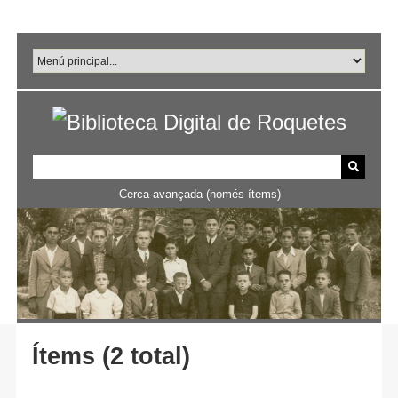
Salta
al
contingut
principal
Cerca avançada (només ítems)
Ítems (2 total)