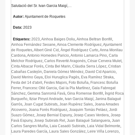
Salutació del Sr. Ivan Garcia Maigí,…
Autor:
Ajuntament de Roquetes
Data:
2023
Etiquetes:
2023
,
Ainhoa Baiges Doliu
,
Ainhoa Beltran Bonfill
,
Ainhoa Fernández Seoane
,
Ainoa Clemente Rodríguez
,
Ajuntament
de Roquetes
,
Albert Giné Cid
,
Àngel Rodríguez Curto
,
Anna Monllau
Cardona
,
Antonio Homedes Paricio
,
Antonio Lamarca Pino
,
Carla
Melchor Rodríguez
,
Carlos Reverté Aragonés
,
César Cervera Mulet
,
Cinta Albacar Forés
,
Cinta Bel Marin
,
Clàudia Serra López
,
Cristian
Cabañas Castejón
,
Daniela Gómez Méndez
,
David Cid Aparicio
,
David Merino Gaya
,
Eloi Huruglica Pagès
,
Eva Ramírez Straka
,
Festa del 14 d'abril
,
Festes Majors
,
Foto Boluña
,
Francesc Boluña
Ferrer
,
Francesc Ollé Garcia
,
Gal·la Pla Martínez
,
Gala Fabregat
Sánchez
,
Gemma Sanromà Favà
,
Gina Romense Bonfill
,
Íngrid Roca
Burgueño
,
Itziar Pinyol Andrade
,
Ivan Garcia Maigí
,
Janina Balagué
Garrós
,
Joan Cugat Subirats
,
Joan Rupérez Sales
,
Joana Amades
Alcoverro
,
Joana Forés Rodríguez
,
Joaquim Tomàs Pelàez
,
Jordi
Suazo Gómez
,
Josep Bernial Espuny
,
Josep Cases Verdera
,
Josep
Favà Espuny
,
Josep Subirats Rel
,
Juan Balagué Salanguera
,
Juan
Carlos Sangres Muiña
,
Laia Casadó Subirats
,
Laia Vidal Belmonte
,
Laura Paredes García
,
Laura Sales González
,
Leire Viña Lorenzo
,