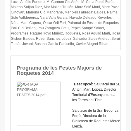
Lucie Amélie Forterre
,
M. Carmen Cid Ariño
,
M. Cinta Pastó Forés
,
Malena Soljan Diez
,
Mar Molins Trullén
,
Marc Solé Martí
,
Marc Pavia
Ginovart
,
Mariona Cid Mangrané
,
Meritxell Fabregat Baiges
,
Naïma
Solé Valldepérez
,
Nara Valls García
,
Nayade Delgado Reverter
,
Núria Martí Capera
,
Òscar Ortí Fort
,
Patronat de Festes de Roquetes
,
Pau Cid Bellido
,
Pau Zaragoza Grau
,
Pepita Sampé Salaet
,
Programes
,
Raquel Royo Muñoz
,
Roquetes
,
Rosa Aguiló Martí
,
Rosa
Gisbert Baiges
,
Roser Sànchez López
,
Salvador Sales Andreu
,
Sergi
Tomás Jovaní
,
Susana Garcia Panisello
,
Xavier Alegret Ribas
Programa de les Festes Majors de
Roquetes 2014
Descripció:
Salutació del Sr.
Antoni Martí López, Director
Territorial d'Ensenyament a
les Terres de l'Ebre.
Salutació de la Sra. Begonya
Ferré, Directora de la
Biblioteca de Roquetes Mercè
Lleixà.