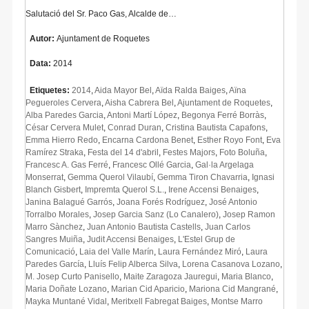
Salutació del Sr. Paco Gas, Alcalde de…
Autor:
Ajuntament de Roquetes
Data:
2014
Etiquetes:
2014
,
Aida Mayor Bel
,
Aïda Ralda Baiges
,
Aïna
Pegueroles Cervera
,
Aisha Cabrera Bel
,
Ajuntament de Roquetes
,
Alba Paredes Garcia
,
Antoni Martí López
,
Begonya Ferré Borràs
,
César Cervera Mulet
,
Conrad Duran
,
Cristina Bautista Capafons
,
Emma Hierro Redo
,
Encarna Cardona Benet
,
Esther Royo Font
,
Eva
Ramírez Straka
,
Festa del 14 d'abril
,
Festes Majors
,
Foto Boluña
,
Francesc A. Gas Ferré
,
Francesc Ollé Garcia
,
Gal·la Argelaga
Monserrat
,
Gemma Querol Vilaubí
,
Gemma Tiron Chavarria
,
Ignasi
Blanch Gisbert
,
Impremta Querol S.L.
,
Irene Accensi Benaiges
,
Janina Balagué Garrós
,
Joana Forés Rodríguez
,
José Antonio
Torralbo Morales
,
Josep Garcia Sanz (Lo Canalero)
,
Josep Ramon
Marro Sànchez
,
Juan Antonio Bautista Castells
,
Juan Carlos
Sangres Muiña
,
Judit Accensi Benaiges
,
L'Estel Grup de
Comunicació
,
Laia del Valle Marín
,
Laura Fernández Miró
,
Laura
Paredes García
,
Lluís Felip Alberca Silva
,
Lorena Casanova Lozano
,
M. Josep Curto Panisello
,
Maite Zaragoza Jauregui
,
Maria Blanco
,
Maria Doñate Lozano
,
Marian Cid Aparicio
,
Mariona Cid Mangrané
,
Mayka Muntané Vidal
,
Meritxell Fabregat Baiges
,
Montse Marro