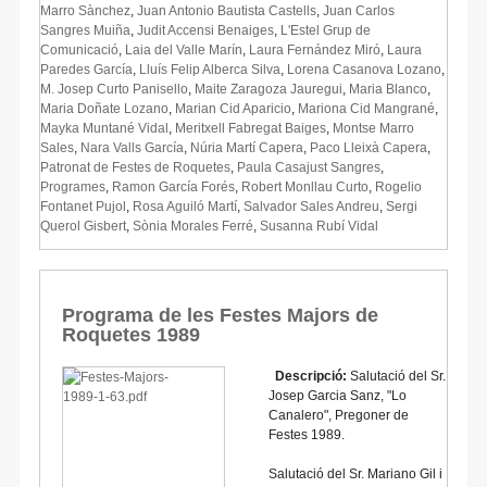
Marro Sànchez
,
Juan Antonio Bautista Castells
,
Juan Carlos
Sangres Muiña
,
Judit Accensi Benaiges
,
L'Estel Grup de
Comunicació
,
Laia del Valle Marín
,
Laura Fernández Miró
,
Laura
Paredes García
,
Lluís Felip Alberca Silva
,
Lorena Casanova Lozano
,
M. Josep Curto Panisello
,
Maite Zaragoza Jauregui
,
Maria Blanco
,
Maria Doñate Lozano
,
Marian Cid Aparicio
,
Mariona Cid Mangrané
,
Mayka Muntané Vidal
,
Meritxell Fabregat Baiges
,
Montse Marro
Sales
,
Nara Valls García
,
Núria Martí Capera
,
Paco Lleixà Capera
,
Patronat de Festes de Roquetes
,
Paula Casajust Sangres
,
Programes
,
Ramon García Forés
,
Robert Monllau Curto
,
Rogelio
Fontanet Pujol
,
Rosa Aguiló Martí
,
Salvador Sales Andreu
,
Sergi
Querol Gisbert
,
Sònia Morales Ferré
,
Susanna Rubí Vidal
Programa de les Festes Majors de
Roquetes 1989
Descripció:
Salutació del Sr.
Josep Garcia Sanz, "Lo
Canalero", Pregoner de
Festes 1989.
Salutació del Sr. Mariano Gil i