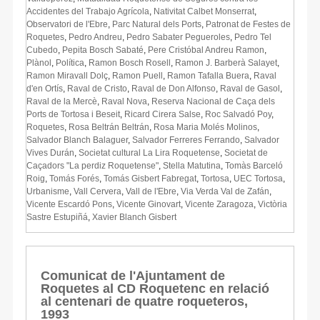
Accidentes del Trabajo Agrícola
,
Nativitat Calbet Monserrat
,
Observatori de l'Ebre
,
Parc Natural dels Ports
,
Patronat de Festes de
Roquetes
,
Pedro Andreu
,
Pedro Sabater Pegueroles
,
Pedro Tel
Cubedo
,
Pepita Bosch Sabaté
,
Pere Cristóbal Andreu Ramon
,
Plànol
,
Política
,
Ramon Bosch Rosell
,
Ramon J. Barberà Salayet
,
Ramon Miravall Dolç
,
Ramon Puell
,
Ramon Tafalla Buera
,
Raval
d'en Ortís
,
Raval de Cristo
,
Raval de Don Alfonso
,
Raval de Gasol
,
Raval de la Mercè
,
Raval Nova
,
Reserva Nacional de Caça dels
Ports de Tortosa i Beseit
,
Ricard Cirera Salse
,
Roc Salvadó Poy
,
Roquetes
,
Rosa Beltrán Beltrán
,
Rosa Maria Molés Molinos
,
Salvador Blanch Balaguer
,
Salvador Ferreres Ferrando
,
Salvador
Vives Durán
,
Societat cultural La Lira Roquetense
,
Societat de
Caçadors "La perdiz Roquetense"
,
Stella Matutina
,
Tomàs Barceló
Roig
,
Tomás Forés
,
Tomás Gisbert Fabregat
,
Tortosa
,
UEC Tortosa
,
Urbanisme
,
Vall Cervera
,
Vall de l'Ebre
,
Via Verda Val de Zafán
,
Vicente Escardó Pons
,
Vicente Ginovart
,
Vicente Zaragoza
,
Victòria
Sastre Estupiñá
,
Xavier Blanch Gisbert
Comunicat de l'Ajuntament de
Roquetes al CD Roquetenc en relació
al centenari de quatre roqueteros,
1993