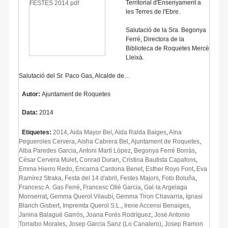
Territorial d'Ensenyament a
les Terres de l'Ebre.
Salutació de la Sra. Begonya
Ferré, Directora de la
Biblioteca de Roquetes Mercè
Lleixà.
Salutació del Sr. Paco Gas, Alcalde de…
Autor:
Ajuntament de Roquetes
Data:
2014
Etiquetes:
2014
,
Aida Mayor Bel
,
Aïda Ralda Baiges
,
Aïna
Pegueroles Cervera
,
Aisha Cabrera Bel
,
Ajuntament de Roquetes
,
Alba Paredes Garcia
,
Antoni Martí López
,
Begonya Ferré Borràs
,
César Cervera Mulet
,
Conrad Duran
,
Cristina Bautista Capafons
,
Emma Hierro Redo
,
Encarna Cardona Benet
,
Esther Royo Font
,
Eva
Ramírez Straka
,
Festa del 14 d'abril
,
Festes Majors
,
Foto Boluña
,
Francesc A. Gas Ferré
,
Francesc Ollé Garcia
,
Gal·la Argelaga
Monserrat
,
Gemma Querol Vilaubí
,
Gemma Tiron Chavarria
,
Ignasi
Blanch Gisbert
,
Impremta Querol S.L.
,
Irene Accensi Benaiges
,
Janina Balagué Garrós
,
Joana Forés Rodríguez
,
José Antonio
Torralbo Morales
,
Josep Garcia Sanz (Lo Canalero)
,
Josep Ramon