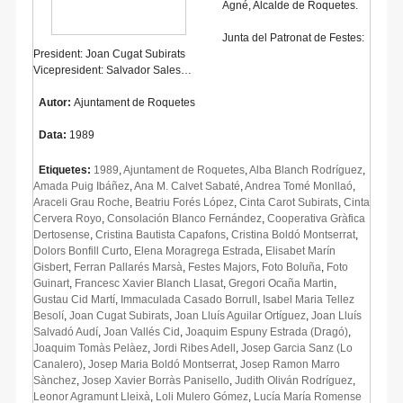
Agné, Alcalde de Roquetes.
Junta del Patronat de Festes:
President: Joan Cugat Subirats
Vicepresident: Salvador Sales…
Autor:
Ajuntament de Roquetes
Data:
1989
Etiquetes:
1989
,
Ajuntament de Roquetes
,
Alba Blanch Rodríguez
,
Amada Puig Ibáñez
,
Ana M. Calvet Sabaté
,
Andrea Tomé Monllaó
,
Araceli Grau Roche
,
Beatriu Forés López
,
Cinta Carot Subirats
,
Cinta
Cervera Royo
,
Consolación Blanco Fernández
,
Cooperativa Gràfica
Dertosense
,
Cristina Bautista Capafons
,
Cristina Boldó Montserrat
,
Dolors Bonfill Curto
,
Elena Moragrega Estrada
,
Elisabet Marín
Gisbert
,
Ferran Pallarés Marsà
,
Festes Majors
,
Foto Boluña
,
Foto
Guinart
,
Francesc Xavier Blanch Llasat
,
Gregori Ocaña Martin
,
Gustau Cid Martí
,
Immaculada Casado Borrull
,
Isabel Maria Tellez
Besolí
,
Joan Cugat Subirats
,
Joan Lluís Aguilar Ortíguez
,
Joan Lluís
Salvadó Audí
,
Joan Vallés Cid
,
Joaquim Espuny Estrada (Dragó)
,
Joaquim Tomàs Pelàez
,
Jordi Ribes Adell
,
Josep Garcia Sanz (Lo
Canalero)
,
Josep Maria Boldó Montserrat
,
Josep Ramon Marro
Sànchez
,
Josep Xavier Borràs Panisello
,
Judith Oliván Rodríguez
,
Leonor Agramunt Lleixà
,
Loli Mulero Gómez
,
Lucía María Romense