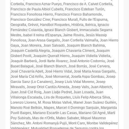
Cortiella
,
Francisco Aznar Pueyo
,
Francisco de A. Calvet Cortiella
,
Francisco de Paula Albiol Cubells
,
Francisco Esteban Turón
,
Francisco Fonollosa Hierro
,
Francisco Franco Bahamonde​​
,
Francisco González Cirer
,
Francisco Murall
,
Fulls de l'Espurna
,
Geografia
,
Grèvol
,
Handbol Roquetes
,
Història
,
Ibérica
,
Ignacio
Fernández Colavida
,
Ignasi Blanch Gisbert
,
Immaculada Segarra
Mestre
,
Isabel II reina d'Espanya
,
Jaime Rovira
,
Jesús Massip
Fonollosa
,
Joan Arasa Gargallo
,
Joan Cortiella Valmaña
,
Joan Hierro
Gaya
,
Joan Moreira
,
Joan Salvadó
,
Joaquim Blanch Bahima
,
Joaquim Castellà Alegria
,
Joaquim Chavarria Climent
,
Joaquim
Gisbert Povill
,
Joaquim Queralt Hierro
,
Joaquim Vidiella Vidiella
,
Joaquín Barberà
,
Jordi Itarte Àlvarez
,
José Antonio Codorniu
,
José
Baset Balagué
,
José Blanch Blanch
,
José Borrás
,
José Cervera
,
José Chavarría Adell
,
José Hierro Vidal
,
José Maria Arasa Gargallo
,
José María Cid Ariño
,
José Monserrat
,
Josefa Aspa Gombau
,
Josep
Garcia Sanz (Lo Canalero)
,
Josep Lluís Vidal Moreno
,
Josep
Miravalls
,
Josep Oriol Cardús Almeda
,
Josep Valls
,
Juan Alberich
,
Juan José Cid Roig
,
Juan Llatje Pedret
,
Juan Losada
,
Juan
Villalonga Escalada
,
Lira de Roquetes
,
Lluís Felip Alberca Silva
,
Lorenzo Llorens
,
M. Rosa Molas Vallvé
,
Manel Joan Suárez Guillén
,
Manolo Roé Beltrán
,
Mapes
,
Marcel·lí Domingo Sanjuán
,
Margarida
Puvill Baiges
,
Mariano Escartín Las Casas
,
Mariano Gil Agné
,
Martí
Poy Subirats
,
Mas de n'Ortís
,
Mateo Sabater
,
Miquel Maureso
Sànchez
,
Mn. Antoni Romanyà Pujó
,
Mont Caro
,
Montse Valldepérez
Valldepérez
,
Mutualidad Roquetense de Seguros contra los