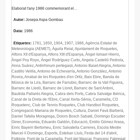
Elaborat l'any 1986 commemorant el…
Autor:
Josepa Aspa Gombau
Data:
1986
Etiquetes:
1781
,
1850
,
1904
,
1907
,
1986
,
Agència Estatal de
Meteorologia (AEMET)
,
Àguila Reial
,
Ajuntament de Roquetes
,
Alfons XII d'Espanya
,
Alfons XIII d'Espanya
,
Àngel Ismael Hierro
,
Àngel Poy Royo
,
Àngel Rodríguez Curto
,
Angela Castelló Pedrola
,
Anna Suárez
,
Antirrhinum pertegasii
,
Antonio Baset Alegria
,
Antonio
Castillo Velilla
,
Antonio de Echevarría
,
Antonio González
,
Antonio
Rovira
,
Arrabal de les Roquetes d'en Ortíz
,
Baix Ebre
,
Banda de
Música de la Lira
,
Barranc de Farrubio
,
Barranc de la Vall Figuera
,
Barranc de Lledó
,
Barranc de Lloret
,
Barranc de Sant Antoni
,
Bautista Pallarés Alegria
,
Cabra dels Ports
,
Cabra Salvatge Ibèrica
,
Canal de la Dreta de l'Ebre
,
Canal Xerta-Sènia
,
Caramella
,
CD
Roquetenc
,
Club de Tennis Roquetes
,
Club Handbol Roquetes
,
Congregació Mariana de Roquetes
,
Cultura
,
Daniel Favà Barberà
,
Daniel Tafalla Moragrega
,
Dolors Bosch Sabaté
,
Domingo Escuder
Giner
,
Economia
,
Eduardo Galdón
,
Educació
,
Emilio Gómez Arasa
,
Enric Bayerri Bertomeu
,
Enric Salvatella Carreres
,
Escola Mestre
Marcel·lí Domingo
,
Esports
,
Esteban Lluís
,
Festa del 14 d'abril
,
Folklore
,
Font de la Caramella
,
Font del Mascar
,
Francesc Fabregat