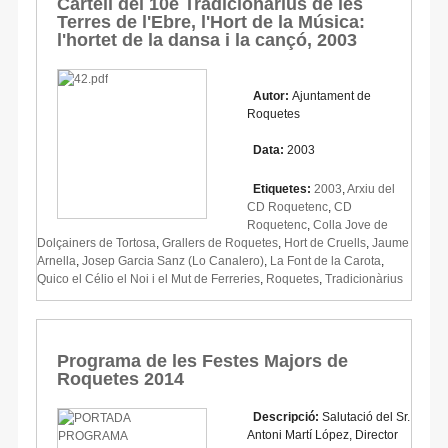
Cartell del 10è Tradicionàrius de les
Terres de l'Ebre, l'Hort de la Música:
l'hortet de la dansa i la cançó, 2003
Autor:
Ajuntament de
Roquetes
Data:
2003
Etiquetes:
2003
,
Arxiu del
CD Roquetenc
,
CD
Roquetenc
,
Colla Jove de
Dolçainers de Tortosa
,
Grallers de Roquetes
,
Hort de Cruells
,
Jaume
Arnella
,
Josep Garcia Sanz (Lo Canalero)
,
La Font de la Carota
,
Quico el Célio el Noi i el Mut de Ferreries
,
Roquetes
,
Tradicionàrius
Programa de les Festes Majors de
Roquetes 2014
Descripció:
Salutació del Sr.
Antoni Martí López, Director