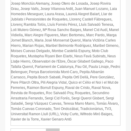
Josep Monclús Alemany
,
Josep Otero de Losada
,
Josep Rovira
Grau
,
Josep Valls
,
Josep Vilanova Ardit
,
Juan Manuel Lozano
,
Laia
Homedes Meseguer
,
Laura Arasa
,
Laureà Alegret Balart
,
Llar de
Jubilats i Pensionistes de Roquetes
,
Llorenç Castell Fàbregues
,
Llorenç Rambla Tolós
,
Lluís Fornés Pérez
,
Lluís Salvadó Tenesa
,
Loli Mulero Gómez
,
Mª Rosa Sancho Baiges
,
Manel Cid Audí
,
Manel
Vidiella
,
Marc Alegre Figueres
,
Marc Bertomeu
,
Marc Pardo
,
Marga
Jornet Blanch
,
Maria José Monserrat Querol
,
Maria Victòria Carles
Hierro
,
Marian Rojas
,
Maribel Belmonte Rodríguez
,
Maribel Gimeno
,
Moises Cuevas Delgado
,
Montse Castellà Espuny
,
Moto Club
Roquetes
,
Mustapha Riyani Ben Elarbi
,
Neus Favà Subirats
,
Neus
Llatje Hierro
,
Observatori de l'Ebre
,
Òscar Gilabert Gallego
,
Paco
Tafalla Querol
,
Parlament de Catalunya
,
Pau Gil
,
Paula Linaje
,
Pedro
Belenguer
,
Penya Barcelonista Mont-Caro
,
Pepita Albarrán
Carrasco
,
Pepita Bosch Sabaté
,
Pepita Ortí Dellà
,
Pere Gonzàlez
,
Pere Pitarch Oltra
,
Pili Alegria Vidal
,
Quico el Célio el Noi i el Mut de
Ferreries
,
Raimon Borrull Espuny
,
Raval de Cristo
,
Raval Nova
,
Revista de Roquetes
,
Roc Salvadó Poy
,
Roquetes
,
Secundino
Arrastraria Ferrando
,
Sergi Cid Forés
,
Sergi Querol Gisbert
,
Sergi
Saladié
,
Sergi Vázquez Cuevas
,
Teresa Marro Marro
,
Tomàs Àlvaro
,
Tomàs Cuevas Coronado
,
Toni Ondozábal
,
Tradicionàrius
,
TV3
,
Universitat Ramon Llull (URL)
,
Vicky Curto
,
Wifredo Miró Baiges
,
Xavier de la Torre
,
Xavier Genaro Antó