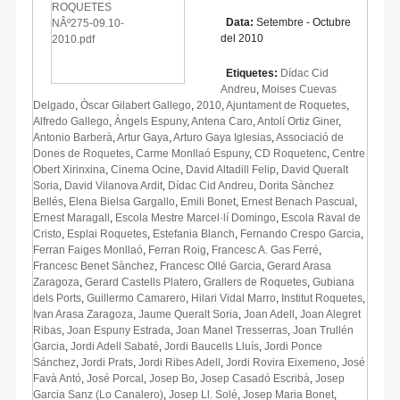
Data:
Setembre - Octubre
del 2010
Etiquetes:
Dídac Cid
Andreu
,
Moises Cuevas
Delgado
,
Òscar Gilabert Gallego
,
2010
,
Ajuntament de Roquetes
,
Alfredo Gallego
,
Àngels Espuny
,
Antena Caro
,
Antolí Ortiz Giner
,
Antonio Barberà
,
Artur Gaya
,
Arturo Gaya Iglesias
,
Associació de
Dones de Roquetes
,
Carme Monllaó Espuny
,
CD Roquetenc
,
Centre
Obert Xirinxina
,
Cinema Ocine
,
David Altadill Felip
,
David Queralt
Soria
,
David Vilanova Ardit
,
Dídac Cid Andreu
,
Dorita Sànchez
Bellés
,
Elena Bielsa Gargallo
,
Emili Bonet
,
Ernest Benach Pascual
,
Ernest Maragall
,
Escola Mestre Marcel·lí Domingo
,
Escola Raval de
Cristo
,
Esplai Roquetes
,
Estefania Blanch
,
Fernando Crespo Garcia
,
Ferran Faiges Monllaó
,
Ferran Roig
,
Francesc A. Gas Ferré
,
Francesc Benet Sànchez
,
Francesc Ollé Garcia
,
Gerard Arasa
Zaragoza
,
Gerard Castells Platero
,
Grallers de Roquetes
,
Gubiana
dels Ports
,
Guillermo Camarero
,
Hilari Vidal Marro
,
Institut Roquetes
,
Ivan Arasa Zaragoza
,
Jaume Queralt Soria
,
Joan Adell
,
Joan Alegret
Ribas
,
Joan Espuny Estrada
,
Joan Manel Tresserras
,
Joan Trullén
Garcia
,
Jordi Adell Sabaté
,
Jordi Baucells Lluís
,
Jordi Ponce
Sánchez
,
Jordi Prats
,
Jordi Ribes Adell
,
Jordi Rovira Eixemeno
,
José
Favà Antó
,
José Porcal
,
Josep Bo
,
Josep Casadó Escribà
,
Josep
Garcia Sanz (Lo Canalero)
,
Josep Ll. Solé
,
Josep Maria Bonet
,