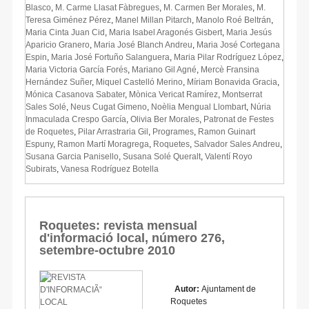
Blasco
,
M. Carme Llasat Fàbregues
,
M. Carmen Ber Morales
,
M.
Teresa Giménez Pérez
,
Manel Millan Pitarch
,
Manolo Roé Beltrán
,
Maria Cinta Juan Cid
,
Maria Isabel Aragonés Gisbert
,
Maria Jesús
Aparicio Granero
,
Maria José Blanch Andreu
,
Maria José Cortegana
Espin
,
Maria José Fortuño Salanguera
,
Maria Pilar Rodríguez López
,
Maria Victoria García Forés
,
Mariano Gil Agné
,
Mercè Fransina
Hernández Suñer
,
Miquel Castelló Merino
,
Míriam Bonavida Gracia
,
Mónica Casanova Sabater
,
Mònica Vericat Ramírez
,
Montserrat
Sales Solé
,
Neus Cugat Gimeno
,
Noèlia Mengual Llombart
,
Núria
Inmaculada Crespo García
,
Olivia Ber Morales
,
Patronat de Festes
de Roquetes
,
Pilar Arrastraria Gil
,
Programes
,
Ramon Guinart
Espuny
,
Ramon Martí Moragrega
,
Roquetes
,
Salvador Sales Andreu
,
Susana Garcia Panisello
,
Susana Solé Queralt
,
Valentí Royo
Subirats
,
Vanesa Rodríguez Botella
Roquetes: revista mensual
d'informació local, número 276,
setembre-octubre 2010
Autor:
Ajuntament de
Roquetes