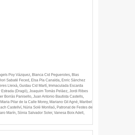
gels Poy Vázquez
,
Blanca Cid Pegueroles
,
Blas
Dori Sabaté Feced
,
Elsa Pla Canalda
,
Enric Sànchez
eres Lleixà
,
Gustau Cid Martí
,
Immaculada Escarda
 Estrada (Dragó)
,
Joaquim Tomàs Pelàez
,
Jordi Ribes
er Borràs Panisello
,
Juan Antonio Bautista Castells
,
,
Maria Pilar de la Calle Morey
,
Mariano Gil Agné
,
Maribel
ach Castellví
,
Núria Solé Monllaó
,
Patronat de Festes de
aro Marín
,
Sònia Salvador Soler
,
Vanesa Boix Adell
,