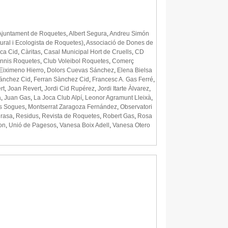
Ajuntament de Roquetes
,
Albert Segura
,
Andreu Simón
tural i Ecologista de Roquetes)
,
Associació de Dones de
ca Cid
,
Càritas
,
Casal Municipal Hort de Cruells
,
CD
ennis Roquetes
,
Club Voleibol Roquetes
,
Comerç
Eiximeno Hierro
,
Dolors Cuevas Sánchez
,
Elena Bielsa
ánchez Cid
,
Ferran Sànchez Cid
,
Francesc A. Gas Ferré
,
rt
,
Joan Revert
,
Jordi Cid Rupérez
,
Jordi Itarte Àlvarez
,
a
,
Juan Gas
,
La Joca Club Alpí
,
Leonor Agramunt Lleixà
,
és Sogues
,
Montserrat Zaragoza Fernández
,
Observatori
grasa
,
Residus
,
Revista de Roquetes
,
Robert Gas
,
Rosa
on
,
Unió de Pagesos
,
Vanesa Boix Adell
,
Vanesa Otero