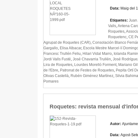
Data:
Maig del 
Etiquetes:
Juan
Valls
,
Antena Car
Roquetes
,
Associa
Roquetenc
,
CE Pe
Agrupat de Roquetes (CAR)
,
Consolación Blanco Ferná
Gargallo
,
Elisa Albacar
,
Escola Mestre Marcel·lí Doming
Francesc Trullén Feliu
,
Hilari Vidal Marro
,
Iolanda Ramir
Jordi Valls Fusté
,
José Chavarria Trullén
,
José Rodrígue
Lira de Roquetes
,
Lourdes Morelló Forment
,
Mariano Gi
de l'Ebre
,
Patronat de Festes de Roquetes
,
Pepita Ortí D
Olivas Castellà
,
Rubén Giménez Martínez
,
Silvia Bahim
Pomares
Roquetes: revista mensual d'info
Autor:
Ajuntame
Data:
Agost-Set