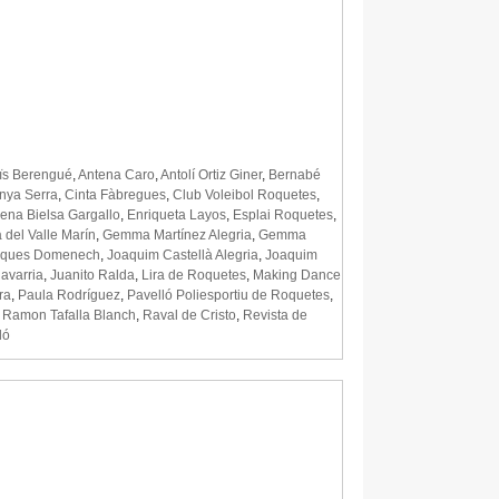
ïs Berengué
,
Antena Caro
,
Antolí Ortiz Giner
,
Bernabé
nya Serra
,
Cinta Fàbregues
,
Club Voleibol Roquetes
,
lena Bielsa Gargallo
,
Enriqueta Layos
,
Esplai Roquetes
,
del Valle Marín
,
Gemma Martínez Alegria
,
Gemma
nques Domenech
,
Joaquim Castellà Alegria
,
Joaquim
avarria
,
Juanito Ralda
,
Lira de Roquetes
,
Making Dance
ra
,
Paula Rodríguez
,
Pavelló Poliesportiu de Roquetes
,
,
Ramon Tafalla Blanch
,
Raval de Cristo
,
Revista de
ló