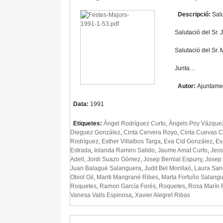
Descripció:
Salu
Salutació del Sr.
Salutació del Sr.
Junta…
Autor:
Ajuntame
Data:
1991
Etiquetes:
Àngel Rodríguez Curto
,
Àngels Poy Vázque
Dieguez González
,
Cinta Cervera Royo
,
Cinta Cuevas C
Rodríguez
,
Esther Villalbos Targa
,
Eva Cid González
,
Ev
Estrada
,
Iolanda Ramiro Salido
,
Jaume Amat Curto
,
Jess
Adell
,
Jordi Suazo Gómez
,
Josep Bernial Espuny
,
Josep
Juan Balagué Salanguera
,
Judit Bel Monllaó
,
Laura San
Obiol Gil
,
Mariti Mangrané Ribes
,
Marta Fortuño Salang
Roquetes
,
Ramon García Forés
,
Roquetes
,
Rosa Marín 
Vanesa Valls Espinosa
,
Xavier Alegret Ribas