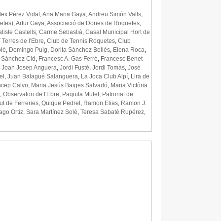
lex Pérez Vidal
,
Ana Maria Gaya
,
Andreu Simón Valls
,
etes)
,
Artur Gaya
,
Associació de Dones de Roquetes
,
tiste Castells
,
Carme Sebastià
,
Casal Municipal Hort de
 Terres de l'Ebre
,
Club de Tennis Roquetes
,
Club
lé
,
Domingo Puig
,
Dorita Sànchez Bellés
,
Elena Roca
,
 Sànchez Cid
,
Francesc A. Gas Ferré
,
Francesc Benet
,
Joan Josep Anguera
,
Jordi Fusté
,
Jordi Tomàs
,
José
el
,
Juan Balagué Salanguera
,
La Joca Club Alpí
,
Lira de
ncep Calvo
,
Maria Jesús Baiges Salvadó
,
Maria Victòria
,
Observatori de l'Ebre
,
Paquita Mulet
,
Patronat de
Mut de Ferreries
,
Quique Pedret
,
Ramon Elias
,
Ramon J.
ago Ortiz
,
Sara Martínez Solé
,
Teresa Sabaté Rupérez
,