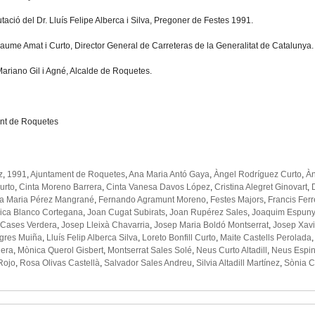
tació del Dr. Lluís Felipe Alberca i Silva, Pregoner de Festes 1991.
 Jaume Amat i Curto, Director General de Carreteras de la Generalitat de Catalunya.
 Mariano Gil i Agné, Alcalde de Roquetes.
nt de Roquetes
z
,
1991
,
Ajuntament de Roquetes
,
Ana Maria Antó Gaya
,
Àngel Rodríguez Curto
,
Àn
urto
,
Cinta Moreno Barrera
,
Cinta Vanesa Davos López
,
Cristina Alegret Ginovart
,
a Maria Pérez Mangrané
,
Fernando Agramunt Moreno
,
Festes Majors
,
Francis Ferr
ica Blanco Cortegana
,
Joan Cugat Subirats
,
Joan Rupérez Sales
,
Joaquim Espuny
 Cases Verdera
,
Josep Lleixà Chavarria
,
Josep Maria Boldó Montserrat
,
Josep Xavi
gres Muiña
,
Lluís Felip Alberca Silva
,
Loreto Bonfill Curto
,
Maite Castells Perolada
uera
,
Mònica Querol Gisbert
,
Montserrat Sales Solé
,
Neus Curto Altadill
,
Neus Espin
Rojo
,
Rosa Olivas Castellà
,
Salvador Sales Andreu
,
Silvia Altadill Martínez
,
Sònia C