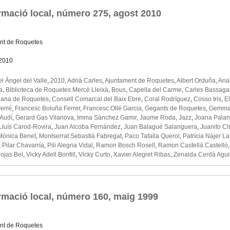
rmació local, número 275, agost 2010
nt de Roquetes
 2010
l Àngel del Valle
,
2010
,
Adrià Carles
,
Ajuntament de Roquetes
,
Albert Orduña
,
Ana
a
,
Biblioteca de Roquetes Mercè Lleixà
,
Bous
,
Capella del Carme
,
Carles Bassaga
iana de Roquetes
,
Consell Comarcal del Baix Ebre
,
Coral Rodríguez
,
Cosso Iris
,
E
Ferré
,
Francesc Boluña Ferrer
,
Francesc Ollé Garcia
,
Gegants de Roquetes
,
Gemma 
 Audí
,
Gerard Gas Vilanova
,
Imma Sànchez Gamir
,
Jaume Roda
,
Jazz
,
Joana Pala
Lluís Carod-Rovira
,
Juan Alcoba Fernández
,
Juan Balagué Salanguera
,
Juanito Ch
Mònica Benet
,
Montserrat Sebastià Fabregat
,
Paco Tafalla Querol
,
Patrícia Nàjer La
,
Pilar Chavarría
,
Pili Alegria Vidal
,
Ramon Bosch Rosell
,
Ramon Castellà Castelló
ojas Bel
,
Vicky Adell Bonfill
,
Vicky Curto
,
Xavier Alegret Ribas
,
Zenaida Cerdà Agui
rmació local, número 160, maig 1999
nt de Roquetes