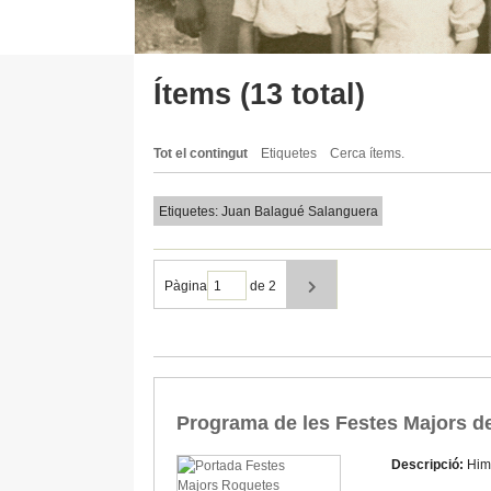
Ítems (13 total)
Tot el contingut
Etiquetes
Cerca ítems.
Etiquetes: Juan Balagué Salanguera
Pàgina
de 2
Programa de les Festes Majors d
Descripció:
Him