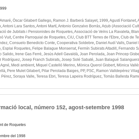
1999
 Amaré
,
Òscar Gilabert Gallego
,
Ramon J. Barberà Salayet
,
1999
,
Agustí Fontanet
,
o
,
Antoni Lara Santos
,
Antoni Martí
,
Antonio Gonzalvo Borrás
,
Arjub (Associació Cul
ció de Jubilats i Pensionistes de Roquetes
,
Associació de Veïns La Ravaleta
,
Blan
ó Vuit
,
Centre Parroquial de Roquetes
,
CiU
,
Club BTT Terres de l'Ebre
,
Club de T
ndez
,
Consuelo Benedicto Conte
,
Cooperativa Soldebre
,
Daniel Audí Valls
,
Daniel 
o
,
Esplai Roquetes
,
Felipe Balague Monserrat
,
Fermín Subirats Altadill
,
Fernando S
o Salido
,
Irene Gas Ferré
,
Jesús Adell Gavaldà
,
Joan Perolada
,
Joan Princep Gisbe
z Rodríguez
,
Josep Franch Subirats
,
Josep Solé Sabaté
,
Juan Balagué Salanguer
l Agné
,
Medi ambient
,
Miquel Castelló Merino
,
Mònica Querol Gisbert
,
Mònica Vall
ellà
,
Pere Mulet Gilabert
,
Pilar Perolada Baiges
,
PP
,
PSC
,
Ramon Valldepérez Vila
a Pérez
,
Soraya Valle
,
Teresa Ebri
,
Teresa Lapeira Rodríguez
,
Tomàs Ballesta Ram
rmació local, número 152, agost-setembre 1998
nt de Roquetes
embre del 1998