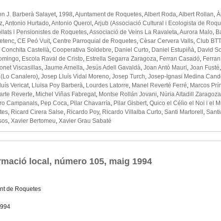
 J. Barberà Salayet
,
1998
,
Ajuntament de Roquetes
,
Albert Roda
,
Albert Rollan
,
À
z
,
Antonio Hurtado
,
Antonio Querol
,
Arjub (Associació Cultural i Ecologista de Roqu
ilats i Pensionistes de Roquetes
,
Associació de Veïns La Ravaleta
,
Aurora Malo
,
Ba
etenc
,
CE Peó Vuit
,
Centre Parroquial de Roquetes
,
Cèsar Cervera Valls
,
Club BTT
,
Conchita Castellà
,
Cooperativa Soldebre
,
Daniel Curto
,
Daniel Estupiñà
,
David So
Domingo
,
Escola Raval de Cristo
,
Estrella Segarra Zaragoza
,
Ferran Casadó
,
Ferran
onet Viscasillas
,
Jaume Arnella
,
Jesús Adell Gavaldà
,
Joan Antó Mauri
,
Joan Fusté
 (Lo Canalero)
,
Josep Lluís Vidal Moreno
,
Josep Turch
,
Josep-Ignasi Medina Cand
luís Vericat
,
Lluïsa Poy Barberà
,
Lourdes Latorre
,
Manel Reverté Ferré
,
Marcos Prí
tarte Reverte
,
Michel Viñas Fabregat
,
Montse Rollán Jovani
,
Núria Altadill Zaragoza
ro Campanals
,
Pep Coca
,
Pilar Chavarría
,
Pilar Gisbert
,
Quico el Célio el Noi i el 
tes
,
Ricard Cirera Salse
,
Ricardo Poy
,
Ricardo Villalba Curto
,
Santi Martorell
,
Santi
sos
,
Xavier Bertomeu
,
Xavier Grau Sabaté
rmació local, número 105, maig 1994
nt de Roquetes
1994