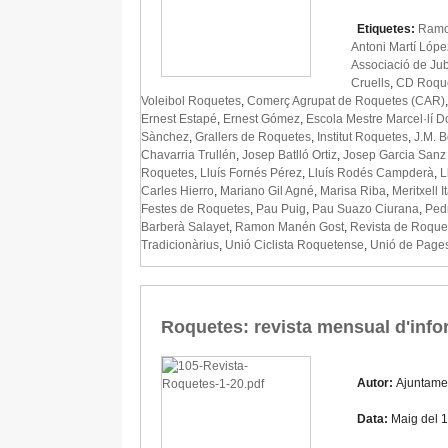
Etiquetes:
Ramon
Antoni Martí Lópe
Associació de Jub
Cruells
,
CD Roqu
Voleibol Roquetes
,
Comerç Agrupat de Roquetes (CAR)
Ernest Estapé
,
Ernest Gómez
,
Escola Mestre Marcel·lí 
Sànchez
,
Grallers de Roquetes
,
Institut Roquetes
,
J.M. B
Chavarria Trullén
,
Josep Batlló Ortiz
,
Josep Garcia Sanz
Roquetes
,
Lluís Fornés Pérez
,
Lluís Rodés Campderà
,
L
Carles Hierro
,
Mariano Gil Agné
,
Marisa Riba
,
Meritxell I
Festes de Roquetes
,
Pau Puig
,
Pau Suazo Ciurana
,
Ped
Barberà Salayet
,
Ramon Manén Gost
,
Revista de Roque
Tradicionàrius
,
Unió Ciclista Roquetense
,
Unió de Page
Roquetes: revista mensual d'info
Autor:
Ajuntame
Data:
Maig del 