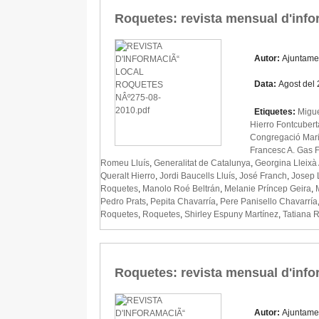
Roquetes: revista mensual d'info
Autor:
Ajuntame
Data:
Agost del
Etiquetes:
Migue
Hierro Fontcubert
Congregació Mar
Francesc A. Gas 
Romeu Lluís
,
Generalitat de Catalunya
,
Georgina Lleixà
Queralt Hierro
,
Jordi Baucells Lluís
,
José Franch
,
Josep 
Roquetes
,
Manolo Roé Beltrán
,
Melanie Príncep Geira
,
Pedro Prats
,
Pepita Chavarría
,
Pere Panisello Chavarría
Roquetes
,
Roquetes
,
Shirley Espuny Martínez
,
Tatiana R
Roquetes: revista mensual d'info
Autor:
Ajuntame