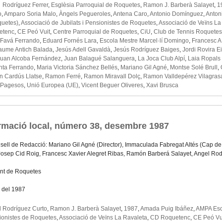
a Rodríguez Ferrer
,
Esglèsia Parroquial de Roquetes
,
Ramon J. Barberà Salayet
,
1
o
,
Amparo Soria Malo
,
Àngels Pegueroles
,
Antena Caro
,
Antonio Domínguez
,
Anton
quetes)
,
Associació de Jubilats i Pensionistes de Roquetes
,
Associació de Veïns La
etenc
,
CE Peó Vuit
,
Centre Parroquial de Roquetes
,
CiU
,
Club de Tennis Roquetes
 Favá Ferrando
,
Eduard Fornés Lara
,
Escola Mestre Marcel·lí Domingo
,
Francesc A
aume Antich Balada
,
Jesús Adell Gavaldà
,
Jesús Rodríguez Baiges
,
Jordi Rovira 
Juan Alcoba Fernández
,
Juan Balagué Salanguera
,
La Joca Club Alpí
,
Laia Ropals
nta Ferrando
,
Maria Victoria Sánchez Bellés
,
Mariano Gil Agné
,
Montse Solé Brull
,
 Cardús Llatse
,
Ramon Ferré
,
Ramon Miravall Dolç
,
Ramon Valldepérez Vilagras
 Pagesos
,
Unió Europea (UE)
,
Vicent Beguer Oliveres
,
Xavi Brusca
ormació local, número 38, desembre 1987
sell de Redacció: Mariano Gil Agné (Director), Immaculada Fabregat Altés (Cap de
Josep Cid Roig, Francesc Xavier Alegret Ribas, Ramón Barberá Salayet, Angel Ro
nt de Roquetes
 del 1987
 Rodríguez Curto
,
Ramon J. Barberà Salayet
,
1987
,
Amada Puig Ibáñez
,
AMPA Esc
sionistes de Roquetes
,
Associació de Veïns La Ravaleta
,
CD Roquetenc
,
CE Peó Vu