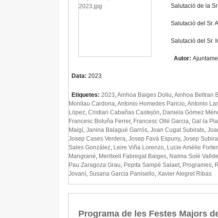
Salutació de la Sr
Salutació del Sr. 
Salutació del Sr.
Autor:
Ajuntame
Data:
2023
Etiquetes:
2023
,
Ainhoa Baiges Doliu
,
Ainhoa Beltran B
Monllau Cardona
,
Antonio Homedes Paricio
,
Antonio La
López
,
Cristian Cabañas Castejón
,
Daniela Gómez Mén
Francesc Boluña Ferrer
,
Francesc Ollé Garcia
,
Gal·la Pl
Maigí
,
Janina Balagué Garrós
,
Joan Cugat Subirats
,
Joa
Josep Cases Verdera
,
Josep Favà Espuny
,
Josep Subira
Sales González
,
Leire Viña Lorenzo
,
Lucie Amélie Forter
Mangrané
,
Meritxell Fabregat Baiges
,
Naïma Solé Valld
Pau Zaragoza Grau
,
Pepita Sampé Salaet
,
Programes
,
R
Jovaní
,
Susana Garcia Panisello
,
Xavier Alegret Ribas
Programa de les Festes Majors d