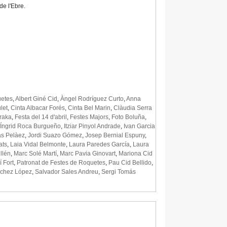
de l'Ebre.
uetes
,
Albert Giné Cid
,
Àngel Rodríguez Curto
,
Anna
let
,
Cinta Albacar Forés
,
Cinta Bel Marin
,
Clàudia Serra
raka
,
Festa del 14 d'abril
,
Festes Majors
,
Foto Boluña
,
Íngrid Roca Burgueño
,
Itziar Pinyol Andrade
,
Ivan Garcia
s Pelàez
,
Jordi Suazo Gómez
,
Josep Bernial Espuny
,
ats
,
Laia Vidal Belmonte
,
Laura Paredes García
,
Laura
llén
,
Marc Solé Martí
,
Marc Pavia Ginovart
,
Mariona Cid
í Fort
,
Patronat de Festes de Roquetes
,
Pau Cid Bellido
,
chez López
,
Salvador Sales Andreu
,
Sergi Tomás