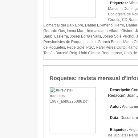
Etiquetes:
Alíci
Marcel·lí Doming
Ecologista de Ro
Cruells
,
CD Roqu
Comarcal del Baix Ebre
,
Daniel Eiximeno Hierro
,
Daniel
Gerardo Gas
,
Imma Martí
,
Immaculada Vilaubí Gisbert
,
J
Baubí Lasierra
,
Josep Borràs Valls
,
Josep Solé Puchol
,
Pensionistes de Roquetes
,
Lluís Blanch Besolí
,
Maria Ci
de Roquetes
,
Pepe Solé
,
PSC
,
Rafel Pérez Curto
,
Ramon
Tomàs Barceló Roig
,
Unió Ciclista Roquetense
,
Unió de
Roquetes: revista mensual d'inf
Descripció:
Con
Redacció), Joan 
Autor:
Ajuntame
Data:
Desembre
Etiquetes:
Àngel
de Jubilats i Pen