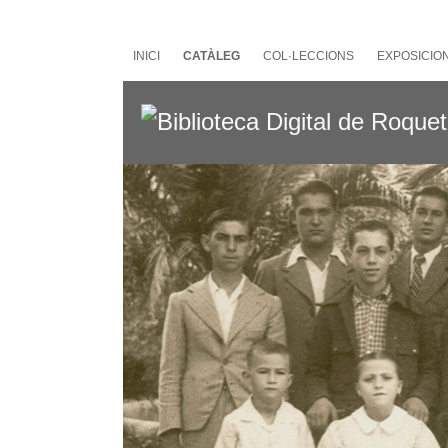
Salta
al
contingut
INICI
CATÀLEG
COL·LECCIONS
EXPOSICIO
principal