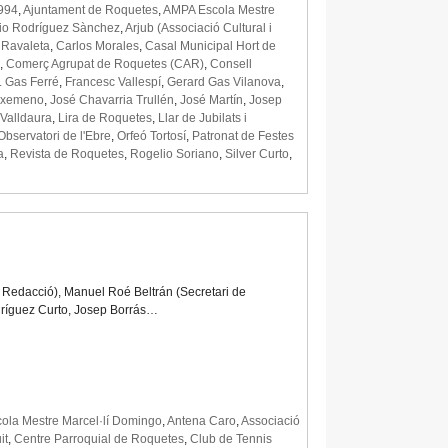
994
,
Ajuntament de Roquetes
,
AMPA Escola Mestre
io Rodríguez Sànchez
,
Arjub (Associació Cultural i
 Ravaleta
,
Carlos Morales
,
Casal Municipal Hort de
,
Comerç Agrupat de Roquetes (CAR)
,
Consell
. Gas Ferré
,
Francesc Vallespí
,
Gerard Gas Vilanova
,
Eixemeno
,
José Chavarria Trullén
,
José Martín
,
Josep
 Valldaura
,
Lira de Roquetes
,
Llar de Jubilats i
Observatori de l'Ebre
,
Orfeó Tortosí
,
Patronat de Festes
a
,
Revista de Roquetes
,
Rogelio Soriano
,
Silver Curto
,
 Redacció), Manuel Roé Beltrán (Secretari de
dríguez Curto, Josep Borrás…
ola Mestre Marcel·lí Domingo
,
Antena Caro
,
Associació
it
,
Centre Parroquial de Roquetes
,
Club de Tennis