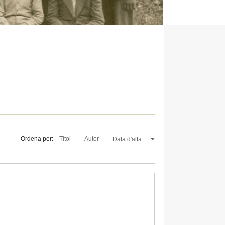
Ordena per:
Títol
Autor
Data d'alta