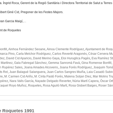
a. Íngrid Roca, Gerent de la Regió Sanitària i Directora Territorial de Salut a Terres 
Albert Giné Cid, Pregoner de les Festes Majors.
 Ivan Garcia Maigí,…
nt de Roquetes
onfill
,
Ainhoa Fernández Seoane
,
Ainoa Clemente Rodríguez
,
Ajuntament de Roq
marca Pino
,
Carla Melchor Rodríguez
,
Carlos Reverté Aragonés
,
César Cervera Mu
dez
,
David Cid Aparicio
,
David Merino Gaya
,
Eloi Huruglica Pagès
,
Eva Ramírez St
a Martínez
,
Gala Fabregat Sánchez
,
Gemma Sanromà Favà
,
Gina Romense Bonfill
,
n Rupérez Sales
,
Joana Amades Alcoverro
,
Joana Forés Rodríguez
,
Joaquim Tomà
ts Rel
,
Juan Balagué Salanguera
,
Juan Carlos Sangres Muiña
,
Laia Casadó Subir
re
,
M. Carmen Cid Ariño
,
M. Cinta Pastó Forés
,
Malena Soljan Diez
,
Mar Molins Tru
epérez
,
Nara Valls García
,
Nayade Delgado Reverter
,
Núria Martí Capera
,
Òscar Ort
aquel Royo Muñoz
,
Roquetes
,
Rosa Aguiló Martí
,
Rosa Gisbert Baiges
,
Roser Sàn
e Roquetes 1991