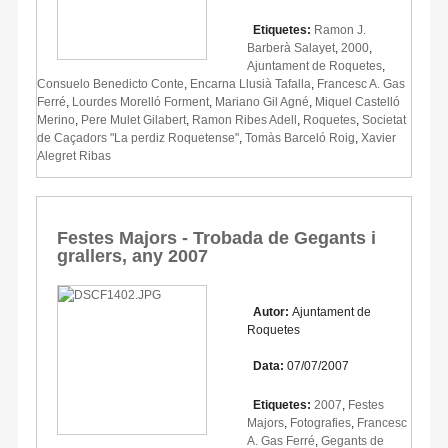
Etiquetes:
Ramon J.
Barberà Salayet
,
2000
,
Ajuntament de Roquetes
,
Consuelo Benedicto Conte
,
Encarna Llusià Tafalla
,
Francesc A. Gas
Ferré
,
Lourdes Morelló Forment
,
Mariano Gil Agné
,
Miquel Castelló
Merino
,
Pere Mulet Gilabert
,
Ramon Ribes Adell
,
Roquetes
,
Societat
de Caçadors "La perdiz Roquetense"
,
Tomàs Barceló Roig
,
Xavier
Alegret Ribas
Festes Majors - Trobada de Gegants i
grallers, any 2007
Autor:
Ajuntament de
Roquetes
Data:
07/07/2007
Etiquetes:
2007
,
Festes
Majors
,
Fotografies
,
Francesc
A. Gas Ferré
,
Gegants de