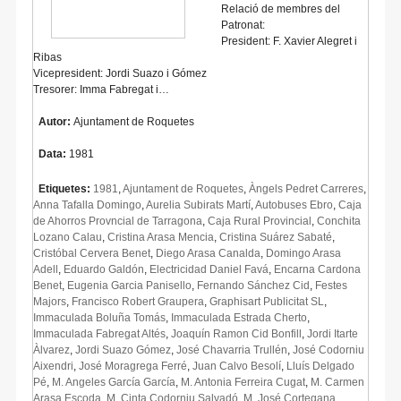
Relació de membres del
Patronat:
President: F. Xavier Alegret i
Ribas
Vicepresident: Jordi Suazo i Gómez
Tresorer: Imma Fabregat i…
Autor:
Ajuntament de Roquetes
Data:
1981
Etiquetes:
1981
,
Ajuntament de Roquetes
,
Àngels Pedret Carreres
,
Anna Tafalla Domingo
,
Aurelia Subirats Martí
,
Autobuses Ebro
,
Caja
de Ahorros Provncial de Tarragona
,
Caja Rural Provincial
,
Conchita
Lozano Calau
,
Cristina Arasa Mencia
,
Cristina Suárez Sabaté
,
Cristóbal Cervera Benet
,
Diego Arasa Canalda
,
Domingo Arasa
Adell
,
Eduardo Galdón
,
Electricidad Daniel Favá
,
Encarna Cardona
Benet
,
Eugenia Garcia Panisello
,
Fernando Sánchez Cid
,
Festes
Majors
,
Francisco Robert Graupera
,
Graphisart Publicitat SL
,
Immaculada Boluña Tomás
,
Immaculada Estrada Cherto
,
Immaculada Fabregat Altés
,
Joaquín Ramon Cid Bonfill
,
Jordi Itarte
Àlvarez
,
Jordi Suazo Gómez
,
José Chavarria Trullén
,
José Codorniu
Aixendri
,
José Moragrega Ferré
,
Juan Calvo Besolí
,
Lluís Delgado
Pé
,
M. Angeles García García
,
M. Antonia Ferreira Cugat
,
M. Carmen
Arasa Escoda
,
M. Cinta Codorniu Salvadó
,
M. José Cortegana