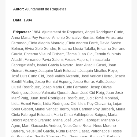
Autor:
Ajuntament de Roquetes
Data:
1984
Etiquetes:
1984
,
Ajuntament de Roquetes
,
Àngel Rodríguez Curto
,
Anna Maria Poy Franco
,
Antonio Gonzalvo Borrás
,
Belén Arrastraria
Ferrando
,
Cinta Alegria Monroig
,
Cinta Andreu Ferré
,
David Sastre
Belmar
,
Elvira Solé Gendre
,
Encarna Llusià Tafalla
,
Encarna Serrano
Garcia
,
Encarna Vilaubí Gisbert
,
Fàtima Juan Cid
,
Fermín Subirats
Altadill
,
Fernando Pavía Salom
,
Festes Majors
,
Immaculada
Fabregat Altés
,
Isabel Garcia Navarro
,
Joan Altadill Gasol
,
Joan
Guinart Espuny
,
Joaquim Martí Estorach
,
Joaquin Miralles Royo
,
José Luis Curto Cid
,
José Vallés Aixendri
,
José Vericat Hierro
,
Josefa
Bonfill Martín
,
Josep Bernial Espuny
,
Josep Borràs Valls
,
Josep
Llusià Rodríguez
,
Josep Maria Curto Ferrando
,
Josep Olivas
Rodríguez
,
Josep Valmaña Queralt
,
Juan José Cid Roig
,
Juan José
Martí Puig
,
Juan José Rodríguez Rodríguez
,
Judit Tomé Monllaó
,
Lidia Esmel Forés
,
Lidia Rodríguez Cid
,
Lluís Poy Chavarría
,
Luján
Soler Gisbert
,
Manel Vericat Hierro
,
Mari Carmen Poy Barberà
,
Maria
Cinta Fabregat Estorach
,
Maria Cinta Valldepérez Baiges
,
Maria
Dolors Aparicio Granero
,
Maria José Jovani Fabregat
,
Mariano Gil
Agné
,
Martí Gauxachs Andreu
,
Neus Curto Roca
,
Neus Moreno
Barrera
,
Neus Ollé García
,
Núria Blanch Llasat
,
Patronat de Festes
de Roquetes
,
Pepita Sànchez Cid
,
Programes
,
Ramon J. Barberà