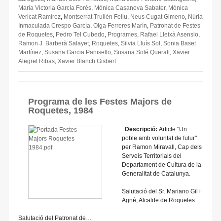
Maria Victoria García Forés
,
Mónica Casanova Sabater
,
Mònica
Vericat Ramírez
,
Montserrat Trullén Feliu
,
Neus Cugat Gimeno
,
Núria
Inmaculada Crespo García
,
Olga Ferreres Marín
,
Patronat de Festes
de Roquetes
,
Pedro Tel Cubedo
,
Programes
,
Rafael Lleixà Asensio
,
Ramon J. Barberà Salayet
,
Roquetes
,
Silvia Lluís Sol
,
Sonia Baset
Martínez
,
Susana Garcia Panisello
,
Susana Solé Queralt
,
Xavier
Alegret Ribas
,
Xavier Blanch Gisbert
Programa de les Festes Majors de
Roquetes, 1984
Descripció:
Article "Un
poble amb voluntat de futur"
per Ramon Miravall, Cap dels
Serveis Territorials del
Departament de Cultura de la
Generalitat de Catalunya.
Salutació del Sr. Mariano Gil i
Agné, Alcalde de Roquetes.
Salutació del Patronat de…