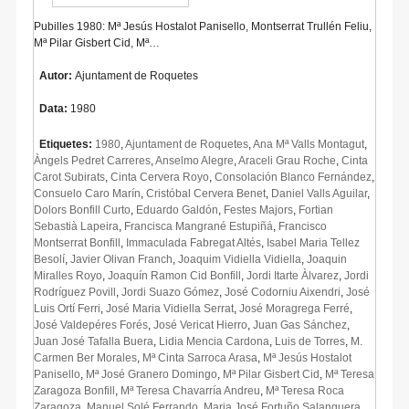
Pubilles 1980: Mª Jesús Hostalot Panisello, Montserrat Trullén Feliu,
Mª Pilar Gisbert Cid, Mª…
Autor:
Ajuntament de Roquetes
Data:
1980
Etiquetes:
1980
,
Ajuntament de Roquetes
,
Ana Mª Valls Montagut
,
Àngels Pedret Carreres
,
Anselmo Alegre
,
Araceli Grau Roche
,
Cinta
Carot Subirats
,
Cinta Cervera Royo
,
Consolación Blanco Fernández
,
Consuelo Caro Marín
,
Cristóbal Cervera Benet
,
Daniel Valls Aguilar
,
Dolors Bonfill Curto
,
Eduardo Galdón
,
Festes Majors
,
Fortian
Sebastià Lapeira
,
Francisca Mangrané Estupiñá
,
Francisco
Montserrat Bonfill
,
Immaculada Fabregat Altés
,
Isabel Maria Tellez
Besolí
,
Javier Olivan Franch
,
Joaquim Vidiella Vidiella
,
Joaquin
Miralles Royo
,
Joaquín Ramon Cid Bonfill
,
Jordi Itarte Àlvarez
,
Jordi
Rodríguez Povill
,
Jordi Suazo Gómez
,
José Codorniu Aixendri
,
José
Luis Ortí Ferri
,
José Maria Vidiella Serrat
,
José Moragrega Ferré
,
José Valdepéres Forés
,
José Vericat Hierro
,
Juan Gas Sánchez
,
Juan José Tafalla Buera
,
Lidia Mencia Cardona
,
Luis de Torres
,
M.
Carmen Ber Morales
,
Mª Cinta Sarroca Arasa
,
Mª Jesús Hostalot
Panisello
,
Mª José Granero Domingo
,
Mª Pilar Gisbert Cid
,
Mª Teresa
Zaragoza Bonfill
,
Mª Teresa Chavarría Andreu
,
Mª Teresa Roca
Zaragoza
,
Manuel Solé Ferrando
,
Maria José Fortuño Salanguera
,