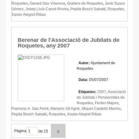
Roquetes
,
Gerard Gas Vilanova
,
Grallers de Roquetes
,
Jordi Suazo
Gómez
,
Josep Lluís Carod-Rovira
,
Pepita Bosch Sabaté
,
Roquetes
,
Xavier Alegret Ribas
Berenar de l'Associació de Jubilats de
Roquetes, any 2007
Autor:
Ajuntament de
Roquetes
Data:
05/07/2007
Etiquetes:
2007
,
Associació
de Jubilats i Pensionistes de
Roquetes
,
Festes Majors
,
Francesc A. Gas Ferré
,
Mariano Gil Agné
,
Miquel Castelló Merino
,
Pepita Bosch Sabaté
,
Roquetes
,
Xavier Alegret Ribas
Pàgina
de 15