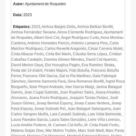
Autor:
Ajuntament de Roquetes
Data:
2023
Etiquetes:
2023
,
Ainhoa Baiges Doliu
,
Ainhoa Beltran Bonfill
,
Ainhoa Fernández Seoane
,
Ainoa Clemente Rodríguez
,
Ajuntament
de Roquetes
,
Albert Giné Cid
,
Àngel Rodríguez Curto
,
Anna Monllau
Cardona
,
Antonio Homedes Paricio
,
Antonio Lamarca Pino
,
Carla
Melchor Rodríguez
,
Carlos Reverté Aragonés
,
César Cervera Mulet
,
Cinta Albacar Forés
,
Cinta Bel Marin
,
Clàudia Serra López
,
Cristian
Cabañas Castejón
,
Daniela Gómez Méndez
,
David Cid Aparicio
,
David Merino Gaya
,
Eloi Huruglica Pagès
,
Eva Ramírez Straka
,
Festa del 14 d'abril
,
Festes Majors
,
Foto Boluña
,
Francesc Boluña
Ferrer
,
Francesc Ollé Garcia
,
Gal·la Pla Martínez
,
Gala Fabregat
Sánchez
,
Gemma Sanromà Favà
,
Gina Romense Bonfill
,
Íngrid Roca
Burgueño
,
Itziar Pinyol Andrade
,
Ivan Garcia Maigí
,
Janina Balagué
Garrós
,
Joan Cugat Subirats
,
Joan Rupérez Sales
,
Joana Amades
Alcoverro
,
Joana Forés Rodríguez
,
Joaquim Tomàs Pelàez
,
Jordi
Suazo Gómez
,
Josep Bernial Espuny
,
Josep Cases Verdera
,
Josep
Favà Espuny
,
Josep Subirats Rel
,
Juan Balagué Salanguera
,
Juan
Carlos Sangres Muiña
,
Laia Casadó Subirats
,
Laia Vidal Belmonte
,
Laura Paredes García
,
Laura Sales González
,
Leire Viña Lorenzo
,
Lucie Amélie Forterre
,
M. Carmen Cid Ariño
,
M. Cinta Pastó Forés
,
Malena Soljan Diez
,
Mar Molins Trullén
,
Marc Solé Martí
,
Marc Pavia
Ginovart
,
Mariona Cid Mangrané
,
Meritxell Fabregat Baiges
,
Naïma