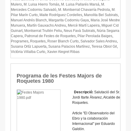
Mulero
,
M. Luisa Hierro Tomás
,
M. Luisa Pallarés Marsá
,
M.
Mercedes Codorniu Salvadó
,
M. Montserrat Chavarría Pedrola
,
M.
Pilar Marín Curto
,
Maite Rodríguez Cordelles
,
Manolita Bel Subirats
,
Manuel Andrés Blanch
,
Margarita Codorniu Gaya
,
Maria José Mestre
Munuera
,
Martín Gauxachs Andreu
,
Mercè Martí Lapeira
,
Miguel Cid
Guinart
,
Montserrat Trullén Feliu
,
Neus Favà Subirats
,
Núria Segarra
Capera
,
Patronat de Festes de Roquetes
,
Pilar Perolada Baiges
,
Programes
,
Roquetes
,
Roser Blanch Curto
,
Salvador Sales Andreu
,
Susana Ortíz Lapuerta
,
Susana Palacios Martínez
,
Teresa Obiol Gil
,
Victòria Villalba Curto
,
Xavier Alegret Ribas
Programa de les Festes Majors de
Roquetes 1980
Descripció:
Salutació del Sr.
Jordi Itarte Àlvarez, Alcalde de
Roquetes.
Article "El Observatorio del
Ebro y la colaboración
Internacional" per Eduardo
Galdón.