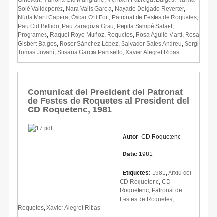
Solé Valldepérez
,
Nara Valls García
,
Nayade Delgado Reverter
,
Núria Martí Capera
,
Òscar Ortí Fort
,
Patronat de Festes de Roquetes
,
Pau Cid Bellido
,
Pau Zaragoza Grau
,
Pepita Sampé Salaet
,
Programes
,
Raquel Royo Muñoz
,
Roquetes
,
Rosa Aguiló Martí
,
Rosa
Gisbert Baiges
,
Roser Sànchez López
,
Salvador Sales Andreu
,
Sergi
Tomás Jovaní
,
Susana Garcia Panisello
,
Xavier Alegret Ribas
Comunicat del President del Patronat
de Festes de Roquetes al President del
CD Roquetenc, 1981
Autor:
CD Roquetenc
Data:
1981
Etiquetes:
1981
,
Arxiu del
CD Roquetenc
,
CD
Roquetenc
,
Patronat de
Festes de Roquetes
,
Roquetes
,
Xavier Alegret Ribas