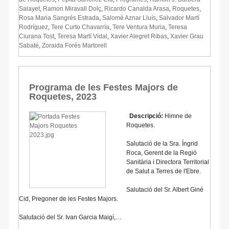
Salayet
,
Ramon Miravall Dolç
,
Ricardo Canalda Arasa
,
Roquetes
,
Rosa Maria Sangrés Estrada
,
Salomé Aznar Lluís
,
Salvador Martí
Rodríguez
,
Tere Curto Chavarría
,
Tere Ventura Muria
,
Teresa
Ciurana Tost
,
Teresa Martí Vidal
,
Xavier Alegret Ribas
,
Xavier Grau
Sabaté
,
Zoraida Forés Martorell
Programa de les Festes Majors de
Roquetes, 2023
Descripció:
Himne de
Roquetes.
Salutació de la Sra. Íngrid
Roca, Gerent de la Regió
Sanitària i Directora Territorial
de Salut a Terres de l'Ebre.
Salutació del Sr. Albert Giné
Cid, Pregoner de les Festes Majors.
Salutació del Sr. Ivan Garcia Maigí,…