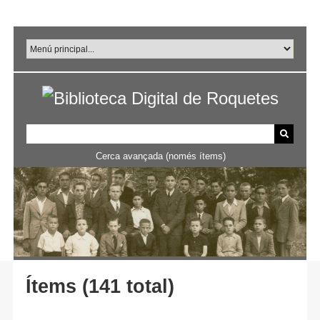
Salta
al
contingut
principal
Cerca avançada (només ítems)
Ítems (141 total)