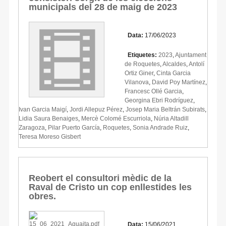
municipals del 28 de maig de 2023
Data:
17/06/2023
Etiquetes:
2023
,
Ajuntament
de Roquetes
,
Alcaldes
,
Antolí
Ortiz Giner
,
Cinta Garcia
Vilanova
,
David Poy Martínez
,
Francesc Ollé Garcia
,
Georgina Ebri Rodríguez
,
Ivan Garcia Maigí
,
Jordi Allepuz Pérez
,
Josep Maria Beltrán Subirats
,
Lidia Saura Benaiges
,
Mercè Colomé Escurriola
,
Núria Altadill
Zaragoza
,
Pilar Puerto García
,
Roquetes
,
Sonia Andrade Ruiz
,
Teresa Moreso Gisbert
Reobert el consultori mèdic de la
Raval de Cristo un cop enllestides les
obres.
Data:
15/06/2021