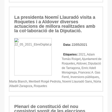
La presidenta Noemí Llauradó visita a
Roquetes i a Aldover diverses
actuacions de millora realitzades amb
la col·laboració de la Diputació.
Data:
22/05/2021
Etiquetes:
2021
,
Adam
Tomàs Roiget
,
Ajuntament de
Roquetes
,
Aldover
,
Diputació
de Tarragona
,
Enric Adell
Moragrega
,
Francesc A. Gas
Ferré
,
Inversions públiques
,
Marta Blanch
,
Meritxell Roigé Pedrola
,
Noemí Llauradó Sans
,
Núria
Altadill Zaragoza
,
Roquetes
Plenari de constitució del nou
consistori sorgit de les eleccions