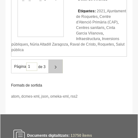
Etiquetes:
2021
,
Ajuntament
de Roquetes
,
Centre
d'Atenció Primària (CAP)
,
Centres sanitaris
,
Cinta
Garcia Vilanova
,
Infraestructura
,
Inversions
públiques
,
Núria Altadill Zaragoza
,
Raval de Cristo
,
Roquetes
,
Salut
pública
Pàgina
de 3
Formats de sortida
atom
,
dcmes-xml
,
json
,
omeka-xml
,
rss2
Documents digitalitzats:
13750
ítems