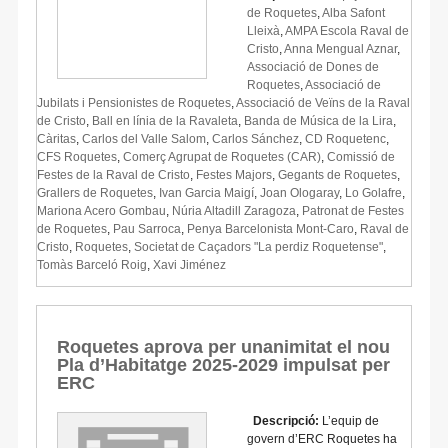
de Roquetes
,
Alba Safont
Lleixà
,
AMPA Escola Raval de
Cristo
,
Anna Mengual Aznar
,
Associació de Dones de
Roquetes
,
Associació de
Jubilats i Pensionistes de Roquetes
,
Associació de Veïns de la Raval
de Cristo
,
Ball en línia de la Ravaleta
,
Banda de Música de la Lira
,
Càritas
,
Carlos del Valle Salom
,
Carlos Sánchez
,
CD Roquetenc
,
CFS Roquetes
,
Comerç Agrupat de Roquetes (CAR)
,
Comissió de
Festes de la Raval de Cristo
,
Festes Majors
,
Gegants de Roquetes
,
Grallers de Roquetes
,
Ivan Garcia Maigí
,
Joan Ologaray
,
Lo Golafre
,
Mariona Acero Gombau
,
Núria Altadill Zaragoza
,
Patronat de Festes
de Roquetes
,
Pau Sarroca
,
Penya Barcelonista Mont-Caro
,
Raval de
Cristo
,
Roquetes
,
Societat de Caçadors "La perdiz Roquetense"
,
Tomàs Barceló Roig
,
Xavi Jiménez
Roquetes aprova per unanimitat el nou
Pla d’Habitatge 2025-2029 impulsat per
ERC
Descripció:
L’equip de
govern d’ERC Roquetes ha