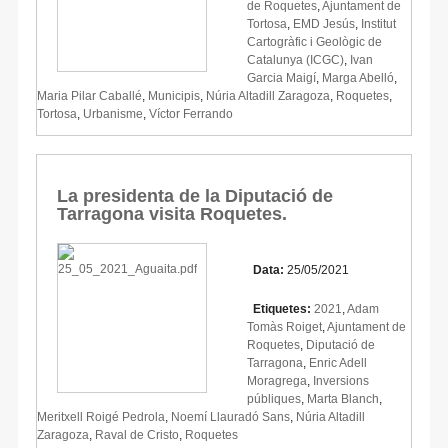
de Roquetes
,
Ajuntament de
Tortosa
,
EMD Jesús
,
Institut
Cartogràfic i Geològic de
Catalunya (ICGC)
,
Ivan
Garcia Maigí
,
Marga Abelló
,
Maria Pilar Caballé
,
Municipis
,
Núria Altadill Zaragoza
,
Roquetes
,
Tortosa
,
Urbanisme
,
Víctor Ferrando
La presidenta de la Diputació de
Tarragona visita Roquetes.
Data:
25/05/2021
Etiquetes:
2021
,
Adam
Tomàs Roiget
,
Ajuntament de
Roquetes
,
Diputació de
Tarragona
,
Enric Adell
Moragrega
,
Inversions
públiques
,
Marta Blanch
,
Meritxell Roigé Pedrola
,
Noemí Llauradó Sans
,
Núria Altadill
Zaragoza
,
Raval de Cristo
,
Roquetes