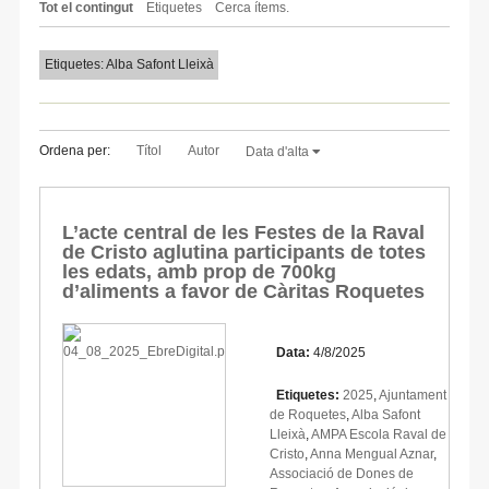
Tot el contingut
Etiquetes
Cerca ítems.
Etiquetes: Alba Safont Lleixà
Ordena per:
Títol
Autor
Data d'alta
L’acte central de les Festes de la Raval
de Cristo aglutina participants de totes
les edats, amb prop de 700kg
d’aliments a favor de Càritas Roquetes
Data:
4/8/2025
Etiquetes:
2025
,
Ajuntament
de Roquetes
,
Alba Safont
Lleixà
,
AMPA Escola Raval de
Cristo
,
Anna Mengual Aznar
,
Associació de Dones de