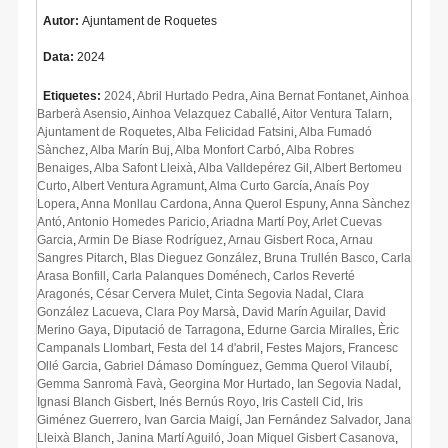
Autor:
Ajuntament de Roquetes
Data:
2024
Etiquetes:
2024
,
Abril Hurtado Pedra
,
Aina Bernat Fontanet
,
Ainhoa
Barberà Asensio
,
Ainhoa Velazquez Caballé
,
Aitor Ventura Talarn
,
Ajuntament de Roquetes
,
Alba Felicidad Fatsini
,
Alba Fumadó
Sànchez
,
Alba Marín Buj
,
Alba Monfort Carbó
,
Alba Robres
Benaiges
,
Alba Safont Lleixà
,
Alba Valldepérez Gil
,
Albert Bertomeu
Curto
,
Albert Ventura Agramunt
,
Alma Curto García
,
Anaís Poy
Lopera
,
Anna Monllau Cardona
,
Anna Querol Espuny
,
Anna Sànchez
Antó
,
Antonio Homedes Paricio
,
Ariadna Martí Poy
,
Arlet Cuevas
Garcia
,
Armin De Biase Rodríguez
,
Arnau Gisbert Roca
,
Arnau
Sangres Pitarch
,
Blas Dieguez González
,
Bruna Trullén Basco
,
Carla
Arasa Bonfill
,
Carla Palanques Doménech
,
Carlos Reverté
Aragonés
,
César Cervera Mulet
,
Cinta Segovia Nadal
,
Clara
González Lacueva
,
Clara Poy Marsà
,
David Marín Aguilar
,
David
Merino Gaya
,
Diputació de Tarragona
,
Edurne Garcia Miralles
,
Èric
Campanals Llombart
,
Festa del 14 d'abril
,
Festes Majors
,
Francesc
Ollé Garcia
,
Gabriel Dámaso Domínguez
,
Gemma Querol Vilaubí
,
Gemma Sanromà Favà
,
Georgina Mor Hurtado
,
Ian Segovia Nadal
,
Ignasi Blanch Gisbert
,
Inés Bernús Royo
,
Iris Castell Cid
,
Iris
Giménez Guerrero
,
Ivan Garcia Maigí
,
Jan Fernández Salvador
,
Jana
Lleixà Blanch
,
Janina Martí Aguiló
,
Joan Miquel Gisbert Casanova
,