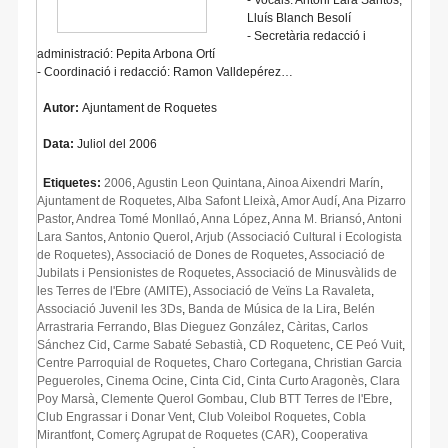
Lluís Blanch Besolí
- Secretària redacció i
administració: Pepita Arbona Ortí
- Coordinació i redacció: Ramon Valldepérez…
Autor:
Ajuntament de Roquetes
Data:
Juliol del 2006
Etiquetes:
2006
,
Agustin Leon Quintana
,
Ainoa Aixendri Marín
,
Ajuntament de Roquetes
,
Alba Safont Lleixà
,
Amor Audí
,
Ana Pizarro
Pastor
,
Andrea Tomé Monllaó
,
Anna López
,
Anna M. Briansó
,
Antoni
Lara Santos
,
Antonio Querol
,
Arjub (Associació Cultural i Ecologista
de Roquetes)
,
Associació de Dones de Roquetes
,
Associació de
Jubilats i Pensionistes de Roquetes
,
Associació de Minusvàlids de
les Terres de l'Ebre (AMITE)
,
Associació de Veïns La Ravaleta
,
Associació Juvenil les 3Ds
,
Banda de Música de la Lira
,
Belén
Arrastraria Ferrando
,
Blas Dieguez González
,
Càritas
,
Carlos
Sánchez Cid
,
Carme Sabaté Sebastià
,
CD Roquetenc
,
CE Peó Vuit
,
Centre Parroquial de Roquetes
,
Charo Cortegana
,
Christian Garcia
Pegueroles
,
Cinema Ocine
,
Cinta Cid
,
Cinta Curto Aragonès
,
Clara
Poy Marsà
,
Clemente Querol Gombau
,
Club BTT Terres de l'Ebre
,
Club Engrassar i Donar Vent
,
Club Voleibol Roquetes
,
Cobla
Mirantfont
,
Comerç Agrupat de Roquetes (CAR)
,
Cooperativa