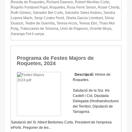
Revista de Roquetes
,
Richard Dawson
,
Robert Monllau Curto
,
Rogelio Fontanet Pujol
,
Roquetes
,
Rosa Ferré Simon
,
Roser Cherta
,
Ruth Gómez
,
Salvador Bel Curto
,
Salvador Sales Andreu
,
Sandra
Lopera Marín
,
Sergi Costes Ferré
,
Sheila Garcia Llombart
,
Sònia
Guasch
,
Teatre de Guerrilla
,
Teresa Arcos
,
Teresa Ebri
,
Thais Mor
Puig
,
Trabucaires de Solsona
,
Unió de Pagesos
,
Vicente Moya
,
Xaranga Fot-li canya
Programa de Festes Majors de
Roquetes, 2024
Descripció:
Himne de
Roquetes.
Salutació de la Sra. Iris
Castell i Cid, Diputada
Delegada d'Insfraestructures
del Territori, Diputació de
Tarragona.
Salutació del Sr. Albert Bertomeu Curto, President de l'empresa
ePorts. Pregoner de les…