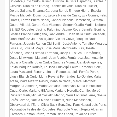
Soldebre
,
Coto Curto Gallimó
,
Cristina Bautista Capafons
,
Diables 7
Cervells
,
Diables de l'Arboç
,
Diables de Valls
,
Diables Llucifer
,
Dolors Galiano
,
Encarna Cardona Benet
,
Enrique Hierro
,
Escola
Mestre Marcel·lí Domingo
,
Escola Raval de Cristo
,
Eva Gómez
,
Félix
Juárez
,
Ferran Buera Nadal
,
Gabriel Planella Domènech
,
Gemma
Querol Vilaubí
,
Gerard Gas Vilanova
,
Gregori Ocaña Martin
,
Iceberg
33
,
IES Roquetes
,
Jacinto Palomino
,
Jaume Roda
,
Jennifer Bonilla
,
Jessica Blanco Cortegana
,
Joan Andreu
,
Joan de la Cruz Forcadell
,
Joan Martínez
,
Joan Valls
,
Joan Vicient Calvo
,
Joaquim Nadal
Farreras
,
Joaquín Ramon Cid Bonfill
,
José Antonio Torralbo Morales
,
José Cid
,
José M. Moya
,
José Maria Membrado Blas
,
Josefa
Sánchez
,
Josep Estrada Ferrando
,
Josep Lluís Grau Hernández
,
Josep M. Ayxerch Martinell
,
Juan Alcoba Fernández
,
Juan Antonio
Bautista Castells
,
Juan Carlos Sangres Muiña
,
Juanito Aragonés
,
Kevin Márquez Roubín
,
La Joca Club Alpí
,
Laura Carbonell Solé
,
Laura Mascarell Espuny
,
Lira de Roquetes
,
Lluís Fornés Pérez
,
Lluïsa Blanch Curto
,
Lluna Reverté Fernández
,
Lo Golafre
,
Maite
Arasa
,
Maite Pizarro Pastor
,
Manolita Nadal
,
Marcel Martínez
,
Margarida Jiménez
,
Maria Camats Casanovas
,
Maria Inmaculada
Cugat Curto
,
Mariano Gil Agné
,
Mariano Heredia Carrillo
,
Mercè
Rupérez Martí
,
Miquel Castelló Merino
,
Neus Fontanet Ferré
,
Noèlia
Forés Lozano
,
Noelia Mencia Subirats
,
Núria Menasanch
,
Observatori de l'Ebre
,
Olivia Saez González
,
Parc Natural dels Ports
,
Patronat de Festes de Roquetes
,
Pau Solé March
,
Pepita Albarrán
Carrasco
,
Ramon Pérez
,
Ramon Ribes Adell
,
Raval de Cristo
,