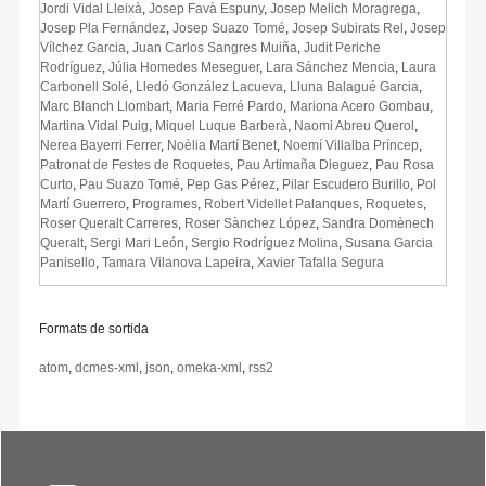
Jordi Vidal Lleixà
,
Josep Favà Espuny
,
Josep Melich Moragrega
,
Josep Pla Fernández
,
Josep Suazo Tomé
,
Josep Subirats Rel
,
Josep
Vílchez Garcia
,
Juan Carlos Sangres Muiña
,
Judit Periche
Rodríguez
,
Júlia Homedes Meseguer
,
Lara Sánchez Mencia
,
Laura
Carbonell Solé
,
Lledó González Lacueva
,
Lluna Balagué Garcia
,
Marc Blanch Llombart
,
Maria Ferré Pardo
,
Mariona Acero Gombau
,
Martina Vidal Puig
,
Miquel Luque Barberà
,
Naomi Abreu Querol
,
Nerea Bayerri Ferrer
,
Noèlia Martí Benet
,
Noemí Villalba Príncep
,
Patronat de Festes de Roquetes
,
Pau Artimaña Dieguez
,
Pau Rosa
Curto
,
Pau Suazo Tomé
,
Pep Gas Pérez
,
Pilar Escudero Burillo
,
Pol
Martí Guerrero
,
Programes
,
Robert Videllet Palanques
,
Roquetes
,
Roser Queralt Carreres
,
Roser Sànchez López
,
Sandra Domènech
Queralt
,
Sergi Mari León
,
Sergio Rodríguez Molina
,
Susana Garcia
Panisello
,
Tamara Vilanova Lapeira
,
Xavier Tafalla Segura
Formats de sortida
atom
,
dcmes-xml
,
json
,
omeka-xml
,
rss2