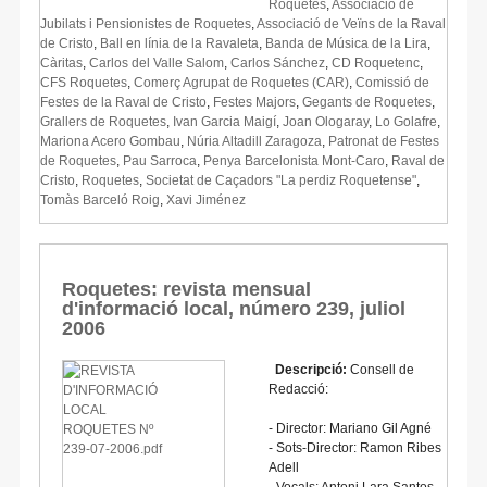
Roquetes
,
Associació de
Jubilats i Pensionistes de Roquetes
,
Associació de Veïns de la Raval
de Cristo
,
Ball en línia de la Ravaleta
,
Banda de Música de la Lira
,
Càritas
,
Carlos del Valle Salom
,
Carlos Sánchez
,
CD Roquetenc
,
CFS Roquetes
,
Comerç Agrupat de Roquetes (CAR)
,
Comissió de
Festes de la Raval de Cristo
,
Festes Majors
,
Gegants de Roquetes
,
Grallers de Roquetes
,
Ivan Garcia Maigí
,
Joan Ologaray
,
Lo Golafre
,
Mariona Acero Gombau
,
Núria Altadill Zaragoza
,
Patronat de Festes
de Roquetes
,
Pau Sarroca
,
Penya Barcelonista Mont-Caro
,
Raval de
Cristo
,
Roquetes
,
Societat de Caçadors "La perdiz Roquetense"
,
Tomàs Barceló Roig
,
Xavi Jiménez
Roquetes: revista mensual
d'informació local, número 239, juliol
2006
Descripció:
Consell de
Redacció:
- Director: Mariano Gil Agné
- Sots-Director: Ramon Ribes
Adell
- Vocals: Antoni Lara Santos,