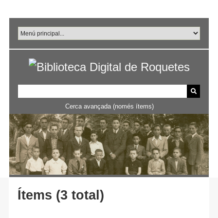
Salta
al
contingut
principal
Cerca avançada (només ítems)
Ítems (3 total)