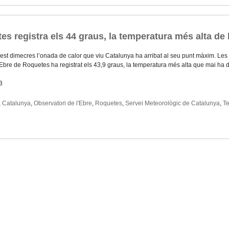
es registra els 44 graus, la temperatura més alta de 
st dimecres l’onada de calor que viu Catalunya ha arribat al seu punt màxim. Les 
l’Ebre de Roquetes ha registrat els 43,9 graus, la temperatura més alta que mai ha 
3
,
Catalunya
,
Observatori de l'Ebre
,
Roquetes
,
Servei Meteorològic de Catalunya
,
Te