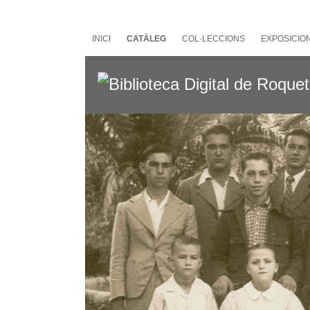
Salta
al
contingut
INICI
CATÀLEG
COL·LECCIONS
EXPOSICIO
principal