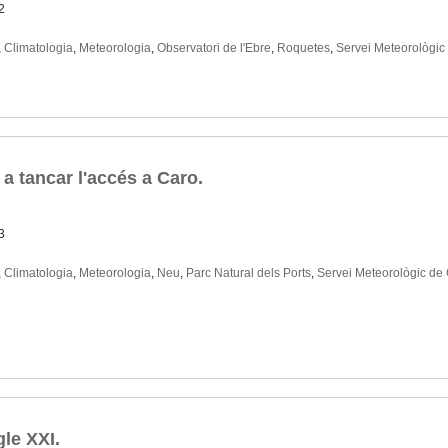
2
,
Climatologia
,
Meteorologia
,
Observatori de l'Ebre
,
Roquetes
,
Servei Meteorològic
 a tancar l'accés a Caro.
3
,
Climatologia
,
Meteorologia
,
Neu
,
Parc Natural dels Ports
,
Servei Meteorològic de
gle XXI.