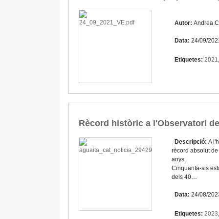
Autor:
Andrea C
Data:
24/09/202
Etiquetes:
2021
Rècord històric a l'Observatori d
Descripció:
A l'
rècord absolut de 
anys.
Cinquanta-sis est
dels 40…
Data:
24/08/202
Etiquetes:
2023