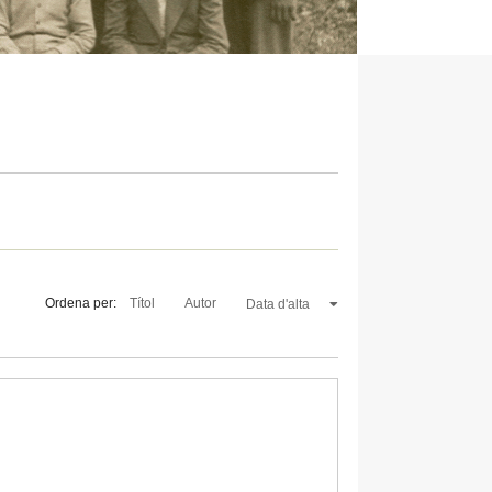
Ordena per:
Títol
Autor
Data d'alta