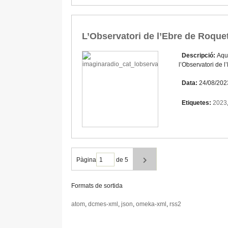
L’Observatori de l’Ebre de Roquet
Descripció:
Aque
l’Observatori de 
Data:
24/08/202
Etiquetes:
2023
Pàgina
de 5
Formats de sortida
atom
,
dcmes-xml
,
json
,
omeka-xml
,
rss2