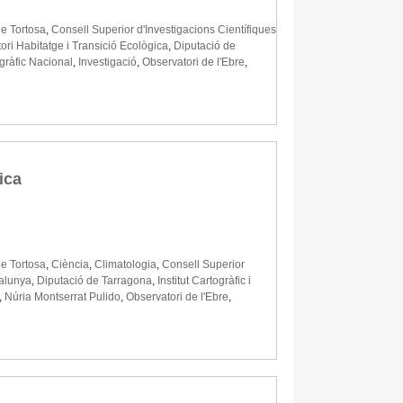
e Tortosa
,
Consell Superior d'Investigacions Científiques
ori Habitatge i Transició Ecològica
,
Diputació de
ogràfic Nacional
,
Investigació
,
Observatori de l'Ebre
,
ica
e Tortosa
,
Ciència
,
Climatologia
,
Consell Superior
talunya
,
Diputació de Tarragona
,
Institut Cartogràfic i
,
Núria Montserrat Pulido
,
Observatori de l'Ebre
,