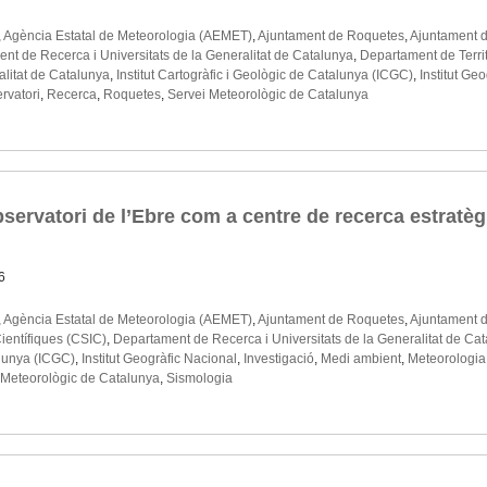
,
Agència Estatal de Meteorologia (AEMET)
,
Ajuntament de Roquetes
,
Ajuntament d
nt de Recerca i Universitats de la Generalitat de Catalunya
,
Departament de Territ
litat de Catalunya
,
Institut Cartogràfic i Geològic de Catalunya (ICGC)
,
Institut Ge
rvatori
,
Recerca
,
Roquetes
,
Servei Meteorològic de Catalunya
bservatori de l’Ebre com a centre de recerca estratèg
6
,
Agència Estatal de Meteorologia (AEMET)
,
Ajuntament de Roquetes
,
Ajuntament d
Científiques (CSIC)
,
Departament de Recerca i Universitats de la Generalitat de Ca
lunya (ICGC)
,
Institut Geogràfic Nacional
,
Investigació
,
Medi ambient
,
Meteorologia
 Meteorològic de Catalunya
,
Sismologia