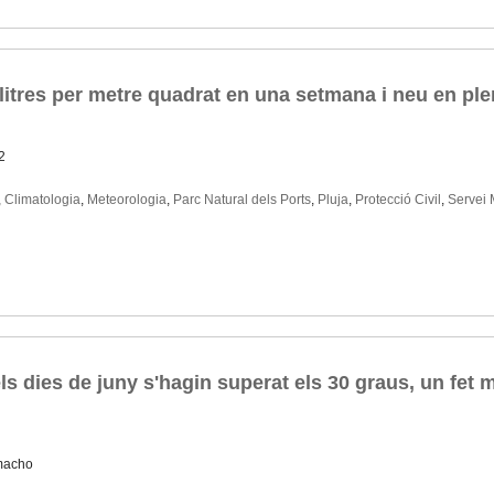
 litres per metre quadrat en una setmana i neu en pl
2
,
Climatologia
,
Meteorologia
,
Parc Natural dels Ports
,
Pluja
,
Protecció Civil
,
Servei 
ls dies de juny s'hagin superat els 30 graus, un fet m
macho