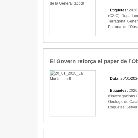
Etiquetes:
2026
(CSIC)
,
Departame
Tarragona
,
Genera
Patronat de l'Obse
El Govern reforça el paper de l’O
Data:
20/01/202
Etiquetes:
2026
d'Investigacions 
Geològic de Cata
Roquetes
,
Servei