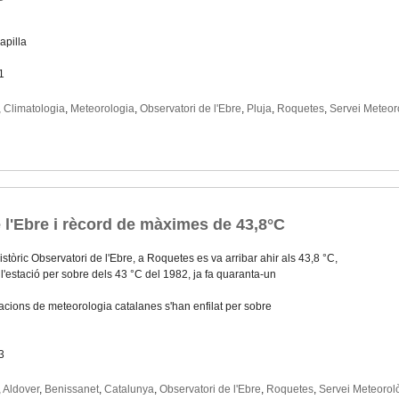
apilla
1
,
Climatologia
,
Meteorologia
,
Observatori de l'Ebre
,
Pluja
,
Roquetes
,
Servei Meteor
e l'Ebre i rècord de màximes de 43,8°C
històric Observatori de l'Ebre, a Roquetes es va arribar ahir als 43,8 °C,
l'estació per sobre dels 43 °C del 1982, ja fa quaranta-un
acions de meteorologia catalanes s'han enfilat per sobre
3
,
Aldover
,
Benissanet
,
Catalunya
,
Observatori de l'Ebre
,
Roquetes
,
Servei Meteorol