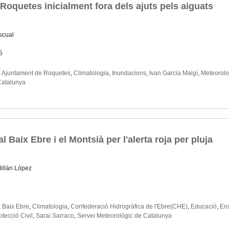
 Roquetes inicialment fora dels ajuts pels aiguats
scual
5
,
Ajuntament de Roquetes
,
Climatologia
,
Inundacions
,
Ivan Garcia Maigí
,
Meteorolo
Catalunya
 Baix Ebre i el Montsià per l'alerta roja per pluja
illán López
,
Baix Ebre
,
Climatologia
,
Confederació Hidrogràfica de l'Ebre(CHE)
,
Educació
,
En
otecció Civil
,
Sarai Sarraco
,
Servei Meteorològic de Catalunya