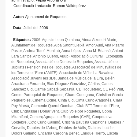
administració: Pepita Arbona Ortí
- Coordinació i redacció: Ramon Valldepérez…
Autor:
Ajuntament de Roquetes
Data:
Juliol del 2006
Etiquetes:
2006
,
Agustin Leon Quintana
,
Ainoa Aixendri Marín
,
Ajuntament de Roquetes
,
Alba Safont Lleixà
,
Amor Audí
,
Ana Pizarro
Pastor
,
Andrea Tomé Monllaó
,
Anna López
,
Anna M. Briansó
,
Antoni
Lara Santos
,
Antonio Querol
,
Arjub (Associació Cultural i Ecologista
de Roquetes)
,
Associació de Dones de Roquetes
,
Associació de
Jubilats i Pensionistes de Roquetes
,
Associació de Minusvàlids de
les Terres de l'Ebre (AMITE)
,
Associació de Veïns La Ravaleta
,
Associació Juvenil les 3Ds
,
Banda de Música de la Lira
,
Belén
Arrastraria Ferrando
,
Blas Dieguez González
,
Càritas
,
Carlos
Sánchez Cid
,
Carme Sabaté Sebastià
,
CD Roquetenc
,
CE Peó Vuit
,
Centre Parroquial de Roquetes
,
Charo Cortegana
,
Christian Garcia
Pegueroles
,
Cinema Ocine
,
Cinta Cid
,
Cinta Curto Aragonès
,
Clara
Poy Marsà
,
Clemente Querol Gombau
,
Club BTT Terres de l'Ebre
,
Club Engrassar i Donar Vent
,
Club Voleibol Roquetes
,
Cobla
Mirantfont
,
Comerç Agrupat de Roquetes (CAR)
,
Cooperativa
Soldebre
,
Coto Curto Gallimó
,
Cristina Bautista Capafons
,
Diables 7
Cervells
,
Diables de l'Arboç
,
Diables de Valls
,
Diables Llucifer
,
Dolors Galiano
,
Encarna Cardona Benet
,
Enrique Hierro
,
Escola