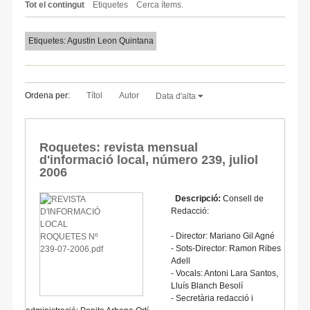
Tot el contingut
Etiquetes
Cerca ítems.
Etiquetes: Agustin Leon Quintana
Ordena per:
Títol
Autor
Data d'alta
Roquetes: revista mensual
d'informació local, número 239, juliol
2006
Descripció:
Consell de
Redacció:
- Director: Mariano Gil Agné
- Sots-Director: Ramon Ribes
Adell
- Vocals: Antoni Lara Santos,
Lluís Blanch Besolí
- Secretària redacció i