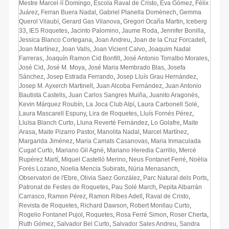
Mestre Marcel·lí Domingo
,
Escola Raval de Cristo
,
Eva Gómez
,
Félix
Juárez
,
Ferran Buera Nadal
,
Gabriel Planella Domènech
,
Gemma
Querol Vilaubí
,
Gerard Gas Vilanova
,
Gregori Ocaña Martin
,
Iceberg
33
,
IES Roquetes
,
Jacinto Palomino
,
Jaume Roda
,
Jennifer Bonilla
,
Jessica Blanco Cortegana
,
Joan Andreu
,
Joan de la Cruz Forcadell
,
Joan Martínez
,
Joan Valls
,
Joan Vicient Calvo
,
Joaquim Nadal
Farreras
,
Joaquín Ramon Cid Bonfill
,
José Antonio Torralbo Morales
,
José Cid
,
José M. Moya
,
José Maria Membrado Blas
,
Josefa
Sánchez
,
Josep Estrada Ferrando
,
Josep Lluís Grau Hernández
,
Josep M. Ayxerch Martinell
,
Juan Alcoba Fernández
,
Juan Antonio
Bautista Castells
,
Juan Carlos Sangres Muiña
,
Juanito Aragonés
,
Kevin Márquez Roubín
,
La Joca Club Alpí
,
Laura Carbonell Solé
,
Laura Mascarell Espuny
,
Lira de Roquetes
,
Lluís Fornés Pérez
,
Lluïsa Blanch Curto
,
Lluna Reverté Fernández
,
Lo Golafre
,
Maite
Arasa
,
Maite Pizarro Pastor
,
Manolita Nadal
,
Marcel Martínez
,
Margarida Jiménez
,
Maria Camats Casanovas
,
Maria Inmaculada
Cugat Curto
,
Mariano Gil Agné
,
Mariano Heredia Carrillo
,
Mercè
Rupérez Martí
,
Miquel Castelló Merino
,
Neus Fontanet Ferré
,
Noèlia
Forés Lozano
,
Noelia Mencia Subirats
,
Núria Menasanch
,
Observatori de l'Ebre
,
Olivia Saez González
,
Parc Natural dels Ports
,
Patronat de Festes de Roquetes
,
Pau Solé March
,
Pepita Albarrán
Carrasco
,
Ramon Pérez
,
Ramon Ribes Adell
,
Raval de Cristo
,
Revista de Roquetes
,
Richard Dawson
,
Robert Monllau Curto
,
Rogelio Fontanet Pujol
,
Roquetes
,
Rosa Ferré Simon
,
Roser Cherta
,
Ruth Gómez
,
Salvador Bel Curto
,
Salvador Sales Andreu
,
Sandra