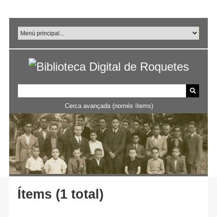
Salta
al
contingut
principal
Cerca avançada (només ítems)
Ítems (1 total)