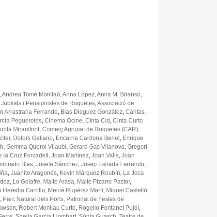
,
Andrea Tomé Monllaó
,
Anna López
,
Anna M. Briansó
,
 Jubilats i Pensionistes de Roquetes
,
Associació de
n Arrastraria Ferrando
,
Blas Dieguez González
,
Càritas
,
arcia Pegueroles
,
Cinema Ocine
,
Cinta Cid
,
Cinta Curto
obla Mirantfont
,
Comerç Agrupat de Roquetes (CAR)
,
ifer
,
Dolors Galiano
,
Encarna Cardona Benet
,
Enrique
ch
,
Gemma Querol Vilaubí
,
Gerard Gas Vilanova
,
Gregori
 la Cruz Forcadell
,
Joan Martínez
,
Joan Valls
,
Joan
mbrado Blas
,
Josefa Sánchez
,
Josep Estrada Ferrando
,
iña
,
Juanito Aragonés
,
Kevin Márquez Roubín
,
La Joca
ndez
,
Lo Golafre
,
Maite Arasa
,
Maite Pizarro Pastor
,
 Heredia Carrillo
,
Mercè Rupérez Martí
,
Miquel Castelló
,
Parc Natural dels Ports
,
Patronat de Festes de
Dawson
,
Robert Monllau Curto
,
Rogelio Fontanet Pujol
,
Ferré
,
Sheila Garcia Llombart
,
Sònia Guasch
,
Teatre de