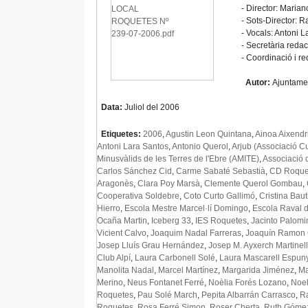
- Director: Marian
- Sots-Director: 
- Vocals: Antoni L
- Secretària redac
- Coordinació i 
Autor:
Ajuntame
Data:
Juliol del 2006
Etiquetes:
2006
,
Agustin Leon Quintana
,
Ainoa Aixendr
Antoni Lara Santos
,
Antonio Querol
,
Arjub (Associació Cu
Minusvàlids de les Terres de l'Ebre (AMITE)
,
Associació 
Carlos Sánchez Cid
,
Carme Sabaté Sebastià
,
CD Roque
Aragonès
,
Clara Poy Marsà
,
Clemente Querol Gombau
,
Cooperativa Soldebre
,
Coto Curto Gallimó
,
Cristina Bau
Hierro
,
Escola Mestre Marcel·lí Domingo
,
Escola Raval d
Ocaña Martin
,
Iceberg 33
,
IES Roquetes
,
Jacinto Palomi
Vicient Calvo
,
Joaquim Nadal Farreras
,
Joaquín Ramon C
Josep Lluís Grau Hernández
,
Josep M. Ayxerch Martinell
Club Alpí
,
Laura Carbonell Solé
,
Laura Mascarell Espun
Manolita Nadal
,
Marcel Martínez
,
Margarida Jiménez
,
Ma
Merino
,
Neus Fontanet Ferré
,
Noèlia Forés Lozano
,
Noel
Roquetes
,
Pau Solé March
,
Pepita Albarrán Carrasco
,
R
Roquetes
,
Rosa Ferré Simon
,
Roser Cherta
,
Ruth Góme