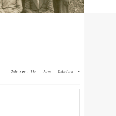
Ordena per:
Títol
Autor
Data d'alta