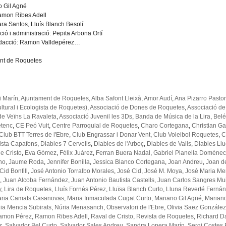
o Gil Agné
Ramon Ribes Adell
ara Santos, Lluís Blanch Besolí
ció i administració: Pepita Arbona Ortí
redacció: Ramon Valldepérez…
nt de Roquetes
i Marín
,
Ajuntament de Roquetes
,
Alba Safont Lleixà
,
Amor Audí
,
Ana Pizarro Pastor
ltural i Ecologista de Roquetes)
,
Associació de Dones de Roquetes
,
Associació de
de Veïns La Ravaleta
,
Associació Juvenil les 3Ds
,
Banda de Música de la Lira
,
Belé
tenc
,
CE Peó Vuit
,
Centre Parroquial de Roquetes
,
Charo Cortegana
,
Christian G
Club BTT Terres de l'Ebre
,
Club Engrassar i Donar Vent
,
Club Voleibol Roquetes
,
C
tista Capafons
,
Diables 7 Cervells
,
Diables de l'Arboç
,
Diables de Valls
,
Diables Lluc
e Cristo
,
Eva Gómez
,
Félix Juárez
,
Ferran Buera Nadal
,
Gabriel Planella Domène
no
,
Jaume Roda
,
Jennifer Bonilla
,
Jessica Blanco Cortegana
,
Joan Andreu
,
Joan de
id Bonfill
,
José Antonio Torralbo Morales
,
José Cid
,
José M. Moya
,
José Maria Me
,
Juan Alcoba Fernández
,
Juan Antonio Bautista Castells
,
Juan Carlos Sangres Mu
y
,
Lira de Roquetes
,
Lluís Fornés Pérez
,
Lluïsa Blanch Curto
,
Lluna Reverté Ferná
ria Camats Casanovas
,
Maria Inmaculada Cugat Curto
,
Mariano Gil Agné
,
Mariano
ia Mencia Subirats
,
Núria Menasanch
,
Observatori de l'Ebre
,
Olivia Saez González
amon Pérez
,
Ramon Ribes Adell
,
Raval de Cristo
,
Revista de Roquetes
,
Richard 
z
,
Salvador Bel Curto
,
Salvador Sales Andreu
,
Sandra Lopera Marín
,
Sergi Costes 