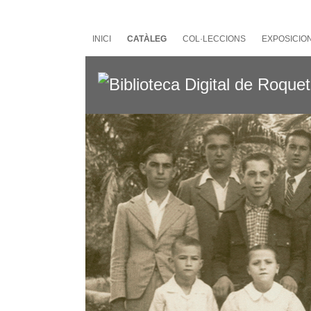
Salta
al
contingut
INICI
CATÀLEG
COL·LECCIONS
EXPOSICIO
principal