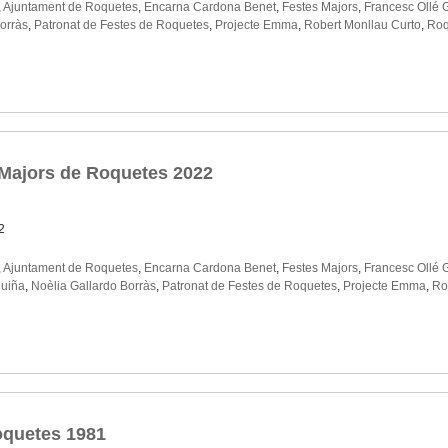
,
Ajuntament de Roquetes
,
Encarna Cardona Benet
,
Festes Majors
,
Francesc Ollé 
orràs
,
Patronat de Festes de Roquetes
,
Projecte Emma
,
Robert Monllau Curto
,
Roq
 Majors de Roquetes 2022
2
,
Ajuntament de Roquetes
,
Encarna Cardona Benet
,
Festes Majors
,
Francesc Ollé 
Muiña
,
Noèlia Gallardo Borràs
,
Patronat de Festes de Roquetes
,
Projecte Emma
,
Ro
oquetes 1981