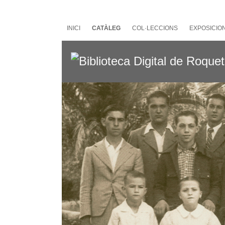
Salta
al
contingut
INICI
CATÀLEG
COL·LECCIONS
EXPOSICIO
principal