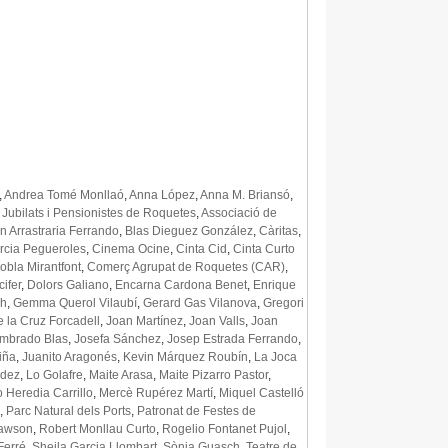
,
Andrea Tomé Monllaó
,
Anna López
,
Anna M. Briansó
,
 Jubilats i Pensionistes de Roquetes
,
Associació de
n Arrastraria Ferrando
,
Blas Dieguez González
,
Càritas
,
arcia Pegueroles
,
Cinema Ocine
,
Cinta Cid
,
Cinta Curto
obla Mirantfont
,
Comerç Agrupat de Roquetes (CAR)
,
ifer
,
Dolors Galiano
,
Encarna Cardona Benet
,
Enrique
ch
,
Gemma Querol Vilaubí
,
Gerard Gas Vilanova
,
Gregori
 la Cruz Forcadell
,
Joan Martínez
,
Joan Valls
,
Joan
mbrado Blas
,
Josefa Sánchez
,
Josep Estrada Ferrando
,
iña
,
Juanito Aragonés
,
Kevin Márquez Roubín
,
La Joca
ndez
,
Lo Golafre
,
Maite Arasa
,
Maite Pizarro Pastor
,
 Heredia Carrillo
,
Mercè Rupérez Martí
,
Miquel Castelló
,
Parc Natural dels Ports
,
Patronat de Festes de
Dawson
,
Robert Monllau Curto
,
Rogelio Fontanet Pujol
,
Ferré
,
Sheila Garcia Llombart
,
Sònia Guasch
,
Teatre de