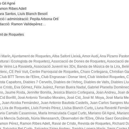
o Gil Agné
Ramon Ribes Adell
ara Santos, Lluís Blanch Besolí
ció i administració: Pepita Arbona Ortí
redacció: Ramon Valldepérez…
nt de Roquetes
i Marín
,
Ajuntament de Roquetes
,
Alba Safont Lleixà
,
Amor Audí
,
Ana Pizarro Pastor
ltural i Ecologista de Roquetes)
,
Associació de Dones de Roquetes
,
Associació de
de Veïns La Ravaleta
,
Associació Juvenil les 3Ds
,
Banda de Música de la Lira
,
Belé
tenc
,
CE Peó Vuit
,
Centre Parroquial de Roquetes
,
Charo Cortegana
,
Christian G
Club BTT Terres de l'Ebre
,
Club Engrassar i Donar Vent
,
Club Voleibol Roquetes
,
C
tista Capafons
,
Diables 7 Cervells
,
Diables de l'Arboç
,
Diables de Valls
,
Diables Lluc
e Cristo
,
Eva Gómez
,
Félix Juárez
,
Ferran Buera Nadal
,
Gabriel Planella Domène
no
,
Jaume Roda
,
Jennifer Bonilla
,
Jessica Blanco Cortegana
,
Joan Andreu
,
Joan de
id Bonfill
,
José Antonio Torralbo Morales
,
José Cid
,
José M. Moya
,
José Maria Me
,
Juan Alcoba Fernández
,
Juan Antonio Bautista Castells
,
Juan Carlos Sangres Mu
y
,
Lira de Roquetes
,
Lluís Fornés Pérez
,
Lluïsa Blanch Curto
,
Lluna Reverté Ferná
ria Camats Casanovas
,
Maria Inmaculada Cugat Curto
,
Mariano Gil Agné
,
Mariano
ia Mencia Subirats
,
Núria Menasanch
,
Observatori de l'Ebre
,
Olivia Saez González
amon Pérez
,
Ramon Ribes Adell
,
Raval de Cristo
,
Revista de Roquetes
,
Richard 
z
,
Salvador Bel Curto
,
Salvador Sales Andreu
,
Sandra Lopera Marín
,
Sergi Costes 