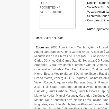
- Director: Marian
- Sots-Director: 
- Vocals: Antoni L
- Secretària redac
- Coordinació i 
Autor:
Ajuntame
Data:
Juliol del 2006
Etiquetes:
2006
,
Agustin Leon Quintana
,
Ainoa Aixendr
Antoni Lara Santos
,
Antonio Querol
,
Arjub (Associació Cu
Minusvàlids de les Terres de l'Ebre (AMITE)
,
Associació 
Carlos Sánchez Cid
,
Carme Sabaté Sebastià
,
CD Roque
Aragonès
,
Clara Poy Marsà
,
Clemente Querol Gombau
,
Cooperativa Soldebre
,
Coto Curto Gallimó
,
Cristina Bau
Hierro
,
Escola Mestre Marcel·lí Domingo
,
Escola Raval d
Ocaña Martin
,
Iceberg 33
,
IES Roquetes
,
Jacinto Palomi
Vicient Calvo
,
Joaquim Nadal Farreras
,
Joaquín Ramon C
Josep Lluís Grau Hernández
,
Josep M. Ayxerch Martinell
Club Alpí
,
Laura Carbonell Solé
,
Laura Mascarell Espun
Manolita Nadal
,
Marcel Martínez
,
Margarida Jiménez
,
Ma
Merino
,
Neus Fontanet Ferré
,
Noèlia Forés Lozano
,
Noel
Roquetes
,
Pau Solé March
,
Pepita Albarrán Carrasco
,
R
Roquetes
,
Rosa Ferré Simon
,
Roser Cherta
,
Ruth Góme