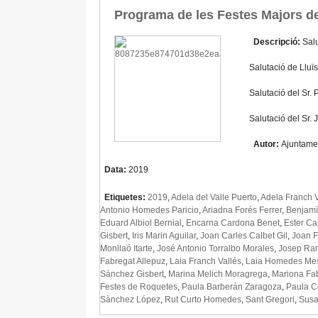
Programa de les Festes Majors d
Descripció:
Salu
Salutació de Lluï
Salutació del Sr.
Salutació del Sr.
Autor:
Ajuntame
Data:
2019
Etiquetes:
2019
,
Adela del Valle Puerto
,
Adela Franch V
Antonio Homedes Paricio
,
Ariadna Forés Ferrer
,
Benjamí
Eduard Albiol Bernial
,
Encarna Cardona Benet
,
Ester Ca
Gisbert
,
Iris Marin Aguilar
,
Joan Carles Calbet Gil
,
Joan F
Monllaó Itarte
,
José Antonio Torralbo Morales
,
Josep Ra
Fabregat Allepuz
,
Laia Franch Vallés
,
Laia Homedes Me
Sánchez Gisbert
,
Marina Melich Moragrega
,
Mariona Fa
Festes de Roquetes
,
Paula Barberán Zaragoza
,
Paula C
Sànchez López
,
Rut Curto Homedes
,
Sant Gregori
,
Susa