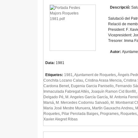
Descripció:
Salu
Salutació del Pat
Relació de membr
President: F. Xavi
Vicepresident: Jo
Tresorer: Imma F
Autor:
Ajuntame
Data:
1981
Etiquetes:
1981
,
Ajuntament de Roquetes
,
Àngels Pedr
Conchita Lozano Calau
,
Cristina Arasa Mencia
,
Cristina
Cardona Benet
,
Eugenia Garcia Panisello
,
Fernando Sá
Immaculada Fabregat Altés
,
Joaquín Ramon Cid Bonfill
,
Delgado Pé
,
M. Angeles García García
,
M. Antonia Ferre
Marsá
,
M. Mercedes Codorniu Salvadó
,
M. Montserrat C
Maria José Mestre Munuera
,
Martín Gauxachs Andreu
,
M
Roquetes
,
Pilar Perolada Baiges
,
Programes
,
Roquetes
Xavier Alegret Ribas