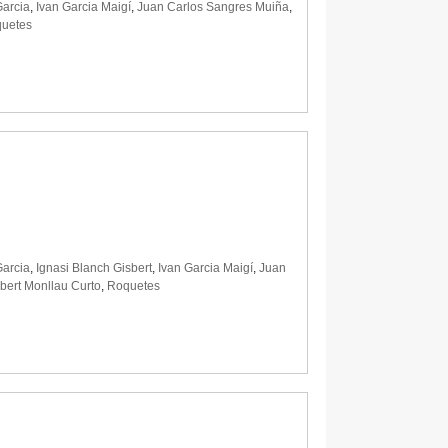
Garcia
,
Ivan Garcia Maigí
,
Juan Carlos Sangres Muiña
,
uetes
Garcia
,
Ignasi Blanch Gisbert
,
Ivan Garcia Maigí
,
Juan
bert Monllau Curto
,
Roquetes