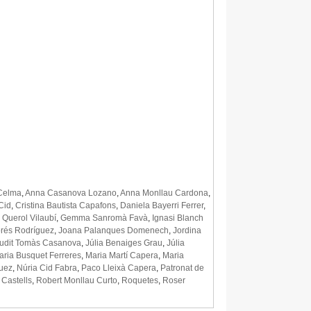
Celma
,
Anna Casanova Lozano
,
Anna Monllau Cardona
,
Cid
,
Cristina Bautista Capafons
,
Daniela Bayerri Ferrer
,
Querol Vilaubí
,
Gemma Sanromà Favà
,
Ignasi Blanch
rés Rodríguez
,
Joana Palanques Domenech
,
Jordina
udit Tomàs Casanova
,
Júlia Benaiges Grau
,
Júlia
aria Busquet Ferreres
,
Maria Martí Capera
,
Maria
uez
,
Núria Cid Fabra
,
Paco Lleixà Capera
,
Patronat de
 Castells
,
Robert Monllau Curto
,
Roquetes
,
Roser