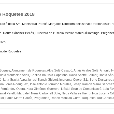
e Roquetes 2018
tació de la Sra. Montserrat Perelló Margalef, Directora dels serveis territorials d'
ra. Dorita Sánchez Bellés, Directora de l'Escola Mestre Marcel·líDomingo. Pregone
 Paco…
nt de Roquetes
 Sogues
,
Ajuntament de Roquetes
,
Alba Solé Casadó
,
Anaïs Avalos Solé
,
Antonio H
udia Montecino Adell
,
Cristina Bautista Capafons
,
David Sastre Belmar
,
Dorita Sàn
ré
,
Iana Gracià Aspa
,
Ignasi Blanch Gisbert
,
Impremta Querol S.L.
,
Irene Descarreg
na Forés Rodríguez
,
José Antonio Torralbo Morales
,
Josep Ramon Marro Sànchez
 Fernández Quera
,
Kora Giménez Guerrero
,
L'Estel Grup de Comunicació
,
Laia Fa
rrat Perelló Margalef
,
Neus Carbonell Solé
,
Neus Pallarés Hierro
,
Noa Lucena Gil
iol
,
Paula Marro García
,
Programes
,
Robert Monllau Curto
,
Roquetes
,
Rut Cortiell