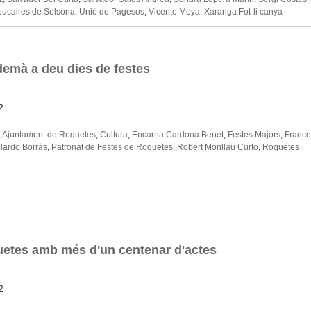
bucaires de Solsona
,
Unió de Pagesos
,
Vicente Moya
,
Xaranga Fot-li canya
demà a deu dies de festes
2
,
Ajuntament de Roquetes
,
Cultura
,
Encarna Cardona Benet
,
Festes Majors
,
France
lardo Borràs
,
Patronat de Festes de Roquetes
,
Robert Monllau Curto
,
Roquetes
uetes amb més d'un centenar d'actes
2