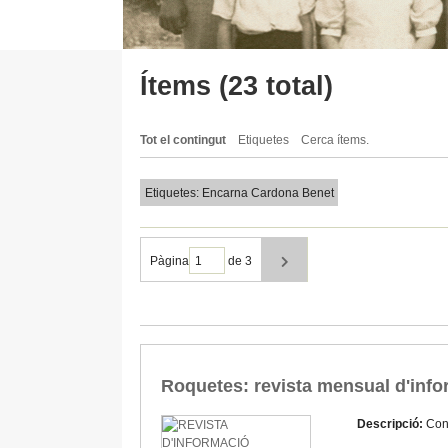
Ítems (23 total)
Tot el contingut
Etiquetes
Cerca ítems.
Etiquetes: Encarna Cardona Benet
Pàgina
de 3
Roquetes: revista mensual d'infor
Descripció:
Con