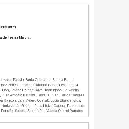
Ensenyament.
ra de Festes Majors.
omedes Paricio
,
Berta Ortiz curto
,
Blanca Benet
chez Bellés
,
Encarna Cardona Benet
,
Festa del 14
a Juan
,
Jaione Roiget Calvo
,
Joan Ignasi Salvatella
,
Juan Antonio Bautista Castells
,
Juan Carlos Sangres
và Rascón
,
Laia Melero Queralt
,
Lucía Blanch Tolós
,
,
Núria Julián Gisbert
,
Paco Lleixà Capera
,
Patronat de
a Fortuño
,
Sandra Sabaté Pla
,
Valeria Querol Paredes