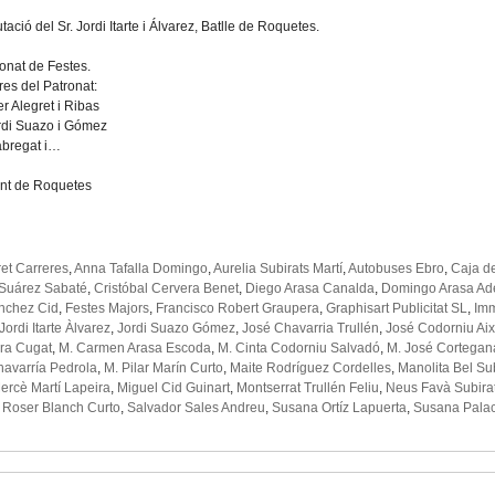
tació del Sr. Jordi Itarte i Álvarez, Batlle de Roquetes.
ronat de Festes.
es del Patronat:
er Alegret i Ribas
rdi Suazo i Gómez
abregat i…
nt de Roquetes
et Carreres
,
Anna Tafalla Domingo
,
Aurelia Subirats Martí
,
Autobuses Ebro
,
Caja d
 Suárez Sabaté
,
Cristóbal Cervera Benet
,
Diego Arasa Canalda
,
Domingo Arasa Ade
nchez Cid
,
Festes Majors
,
Francisco Robert Graupera
,
Graphisart Publicitat SL
,
Im
Jordi Itarte Àlvarez
,
Jordi Suazo Gómez
,
José Chavarria Trullén
,
José Codorniu Aix
ira Cugat
,
M. Carmen Arasa Escoda
,
M. Cinta Codorniu Salvadó
,
M. José Cortegan
havarría Pedrola
,
M. Pilar Marín Curto
,
Maite Rodríguez Cordelles
,
Manolita Bel Su
ercè Martí Lapeira
,
Miguel Cid Guinart
,
Montserrat Trullén Feliu
,
Neus Favà Subira
,
Roser Blanch Curto
,
Salvador Sales Andreu
,
Susana Ortíz Lapuerta
,
Susana Palac