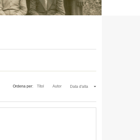
Ordena per:
Títol
Autor
Data d'alta