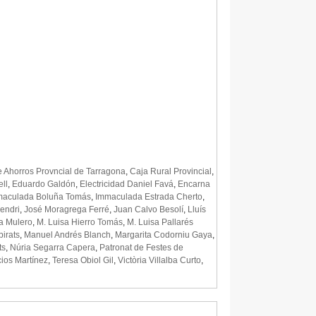
e Ahorros Provncial de Tarragona
,
Caja Rural Provincial
,
ll
,
Eduardo Galdón
,
Electricidad Daniel Favá
,
Encarna
maculada Boluña Tomás
,
Immaculada Estrada Cherto
,
endri
,
José Moragrega Ferré
,
Juan Calvo Besolí
,
Lluís
a Mulero
,
M. Luisa Hierro Tomás
,
M. Luisa Pallarés
birats
,
Manuel Andrés Blanch
,
Margarita Codorniu Gaya
,
ts
,
Núria Segarra Capera
,
Patronat de Festes de
ios Martínez
,
Teresa Obiol Gil
,
Victòria Villalba Curto
,