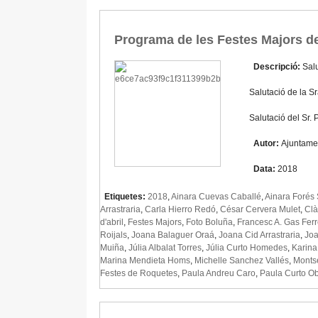
Programa de les Festes Majors d
Descripció:
Salu
Salutació de la S
Salutació del Sr.
Autor:
Ajuntame
Data:
2018
Etiquetes:
2018
,
Ainara Cuevas Caballé
,
Ainara Forés
Arrastraria
,
Carla Hierro Redó
,
César Cervera Mulet
,
Clà
d'abril
,
Festes Majors
,
Foto Boluña
,
Francesc A. Gas Fer
Roijals
,
Joana Balaguer Oraá
,
Joana Cid Arrastraria
,
Joa
Muiña
,
Júlia Albalat Torres
,
Júlia Curto Homedes
,
Karina
Marina Mendieta Homs
,
Michelle Sanchez Vallés
,
Montse
Festes de Roquetes
,
Paula Andreu Caro
,
Paula Curto Ob