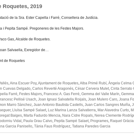
e Roquetes, 2019
tació de la Sra. Ester Capella i Farré, Consellera de Justícia.
sa i Pepita Sampé. Pregoneres de les Festes Majors.
 Paco Gas, Alcalde de Roquetes.
 Joan Salvaella, Exregidor de…
nt de Roquetes
allés
,
Aina Escuer Poy
,
Ajuntament de Roquetes
,
Alba Primé Rubí
,
Àngela Celma 
n Cuevas Delgado
,
Carlos Reverté Aragonés
,
César Cervera Mulet
,
Cinta Serrato 
pella Farré
,
Festes Majors
,
Francesc A. Gas Ferré
,
Gemma del Valle Marín
,
Gemma 
rancesc Pellisé Usach
,
Joan Ignasi Salvatella Roijals
,
Joan Mulero Caro
,
Joana Fo
mon Marro Sànchez
,
Juan Antonio Bautista Castells
,
Juan Carlos Sangres Muiña
,
J
seguer
,
Lluïsa Sampé Salaet
,
Luz Marina Lanza Salvatierra
,
Mar Alavedra Curto
,
M
bregat Baiges
,
Marta Fadurdo Mencia
,
Nara Cidre Ropals
,
Nerea Clemente Rodríg
odorniu Vidal
,
Paula Grau Calvo
,
Pepita Sampé Salaet
,
Programes
,
Raquel Gràcia
na Garcia Panisello
,
Tània Faus Rodríguez
,
Tatiana Paredes Garcia