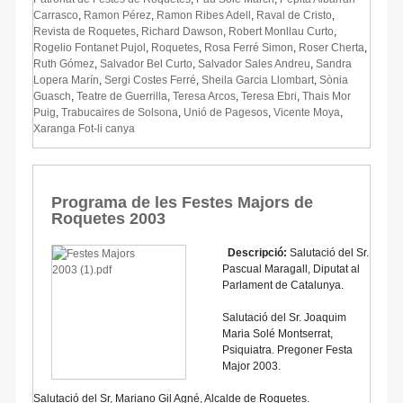
Carrasco
,
Ramon Pérez
,
Ramon Ribes Adell
,
Raval de Cristo
,
Revista de Roquetes
,
Richard Dawson
,
Robert Monllau Curto
,
Rogelio Fontanet Pujol
,
Roquetes
,
Rosa Ferré Simon
,
Roser Cherta
,
Ruth Gómez
,
Salvador Bel Curto
,
Salvador Sales Andreu
,
Sandra
Lopera Marín
,
Sergi Costes Ferré
,
Sheila Garcia Llombart
,
Sònia
Guasch
,
Teatre de Guerrilla
,
Teresa Arcos
,
Teresa Ebri
,
Thais Mor
Puig
,
Trabucaires de Solsona
,
Unió de Pagesos
,
Vicente Moya
,
Xaranga Fot-li canya
Programa de les Festes Majors de
Roquetes 2003
Descripció:
Salutació del Sr.
Pascual Maragall, Diputat al
Parlament de Catalunya.
Salutació del Sr. Joaquim
Maria Solé Montserrat,
Psiquiatra. Pregoner Festa
Major 2003.
Salutació del Sr, Mariano Gil Agné, Alcalde de Roquetes.