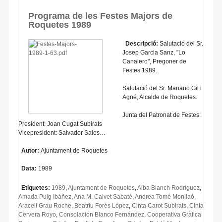
Programa de les Festes Majors de
Roquetes 1989
Descripció:
Salutació del Sr.
Josep Garcia Sanz, "Lo
Canalero", Pregoner de
Festes 1989.
Salutació del Sr. Mariano Gil i
Agné, Alcalde de Roquetes.
Junta del Patronat de Festes:
President: Joan Cugat Subirats
Vicepresident: Salvador Sales…
Autor:
Ajuntament de Roquetes
Data:
1989
Etiquetes:
1989
,
Ajuntament de Roquetes
,
Alba Blanch Rodríguez
,
Amada Puig Ibáñez
,
Ana M. Calvet Sabaté
,
Andrea Tomé Monllaó
,
Araceli Grau Roche
,
Beatriu Forés López
,
Cinta Carot Subirats
,
Cinta
Cervera Royo
,
Consolación Blanco Fernández
,
Cooperativa Gràfica