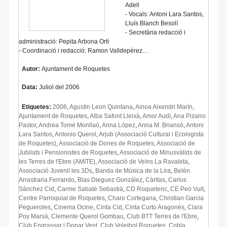
Adell
- Vocals: Antoni Lara Santos,
Lluís Blanch Besolí
- Secretària redacció i
administració: Pepita Arbona Ortí
- Coordinació i redacció: Ramon Valldepérez…
Autor:
Ajuntament de Roquetes
Data:
Juliol del 2006
Etiquetes:
2006
,
Agustin Leon Quintana
,
Ainoa Aixendri Marín
,
Ajuntament de Roquetes
,
Alba Safont Lleixà
,
Amor Audí
,
Ana Pizarro
Pastor
,
Andrea Tomé Monllaó
,
Anna López
,
Anna M. Briansó
,
Antoni
Lara Santos
,
Antonio Querol
,
Arjub (Associació Cultural i Ecologista
de Roquetes)
,
Associació de Dones de Roquetes
,
Associació de
Jubilats i Pensionistes de Roquetes
,
Associació de Minusvàlids de
les Terres de l'Ebre (AMITE)
,
Associació de Veïns La Ravaleta
,
Associació Juvenil les 3Ds
,
Banda de Música de la Lira
,
Belén
Arrastraria Ferrando
,
Blas Dieguez González
,
Càritas
,
Carlos
Sánchez Cid
,
Carme Sabaté Sebastià
,
CD Roquetenc
,
CE Peó Vuit
,
Centre Parroquial de Roquetes
,
Charo Cortegana
,
Christian Garcia
Pegueroles
,
Cinema Ocine
,
Cinta Cid
,
Cinta Curto Aragonès
,
Clara
Poy Marsà
,
Clemente Querol Gombau
,
Club BTT Terres de l'Ebre
,
Club Engrassar i Donar Vent
,
Club Voleibol Roquetes
,
Cobla