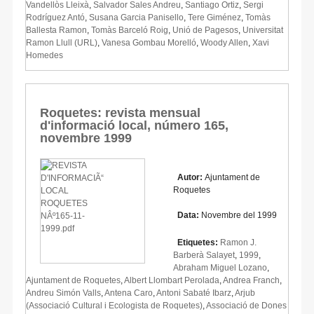
Vandellòs Lleixà
,
Salvador Sales Andreu
,
Santiago Ortiz
,
Sergi
Rodríguez Antó
,
Susana Garcia Panisello
,
Tere Giménez
,
Tomàs
Ballesta Ramon
,
Tomàs Barceló Roig
,
Unió de Pagesos
,
Universitat
Ramon Llull (URL)
,
Vanesa Gombau Morelló
,
Woody Allen
,
Xavi
Homedes
Roquetes: revista mensual
d'informació local, número 165,
novembre 1999
Autor:
Ajuntament de
Roquetes
Data:
Novembre del 1999
Etiquetes:
Ramon J.
Barberà Salayet
,
1999
,
Abraham Miguel Lozano
,
Ajuntament de Roquetes
,
Albert Llombart Perolada
,
Andrea Franch
,
Andreu Simón Valls
,
Antena Caro
,
Antoni Sabaté Ibarz
,
Arjub
(Associació Cultural i Ecologista de Roquetes)
,
Associació de Dones