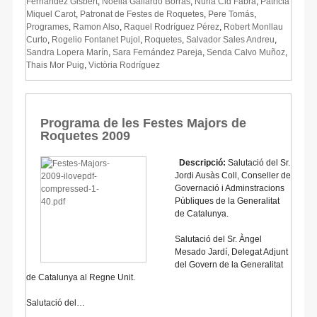
Fernàndez Gisbert
,
Noèlia Gallardo Borràs
,
Núria Cid Fabra
,
Patrícia
Miquel Carot
,
Patronat de Festes de Roquetes
,
Pere Tomás
,
Programes
,
Ramon Also
,
Raquel Rodríguez Pérez
,
Robert Monllau
Curto
,
Rogelio Fontanet Pujol
,
Roquetes
,
Salvador Sales Andreu
,
Sandra Lopera Marín
,
Sara Fernández Pareja
,
Senda Calvo Muñoz
,
Thais Mor Puig
,
Victòria Rodríguez
Programa de les Festes Majors de
Roquetes 2009
Descripció:
Salutació del Sr.
Jordi Ausàs Coll, Conseller de
Governació i Adminstracions
Públiques de la Generalitat
de Catalunya.
Salutació del Sr. Àngel
Mesado Jardí, Delegat Adjunt
del Govern de la Generalitat
de Catalunya al Regne Unit.
Salutació del…