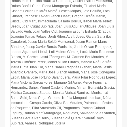
Dertosense
,
Cristina Bautista Capafons
,
Cristina Boldó Montserrat
,
Dolors Bonfill Curto
,
Elena Moragrega Estrada
,
Elisabet Marín
Gisbert
,
Ferran Pallarés Marsà
,
Festes Majors
,
Foto Boluña
,
Foto
Guinart
,
Francesc Xavier Blanch Llasat
,
Gregori Ocaña Martin
,
Gustau Cid Martí
,
Immaculada Casado Borrull
,
Isabel Maria Tellez
Besolí
,
Joan Cugat Subirats
,
Joan Lluís Aguilar Ortíguez
,
Joan Lluís
Salvadó Audí
,
Joan Vallés Cid
,
Joaquim Espuny Estrada (Dragó)
,
Joaquim Tomàs Pelàez
,
Jordi Ribes Adell
,
Josep Garcia Sanz (Lo
Canalero)
,
Josep Maria Boldó Montserrat
,
Josep Ramon Marro
Sànchez
,
Josep Xavier Borràs Panisello
,
Judith Oliván Rodríguez
,
Leonor Agramunt Lleixà
,
Loli Mulero Gómez
,
Lucía María Romense
Blasco
,
M. Carme Llasat Fàbregues
,
M. Carmen Ber Morales
,
M.
Teresa Giménez Pérez
,
Manel Millan Pitarch
,
Manolo Roé Beltrán
,
Maria Cinta Juan Cid
,
Maria Isabel Aragonés Gisbert
,
Maria Jesús
Aparicio Granero
,
Maria José Blanch Andreu
,
Maria José Cortegana
Espin
,
Maria José Fortuño Salanguera
,
Maria Pilar Rodríguez López
,
Maria Victoria García Forés
,
Mariano Gil Agné
,
Mercè Fransina
Hernández Suñer
,
Miquel Castelló Merino
,
Míriam Bonavida Gracia
,
Mónica Casanova Sabater
,
Mònica Vericat Ramírez
,
Montserrat
Sales Solé
,
Neus Cugat Gimeno
,
Noèlia Mengual Llombart
,
Núria
Inmaculada Crespo García
,
Olivia Ber Morales
,
Patronat de Festes
de Roquetes
,
Pilar Arrastraria Gil
,
Programes
,
Ramon Guinart
Espuny
,
Ramon Martí Moragrega
,
Roquetes
,
Salvador Sales Andreu
,
Susana Garcia Panisello
,
Susana Solé Queralt
,
Valentí Royo
Subirats
,
Vanesa Rodríguez Botella