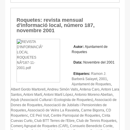
Roquetes: revista mensual
d'informació local, número 187,
novembre 2001
Autor:
Ajuntament de
Roquetes
Data:
Novembre del 2001
Etiquetes:
Ramon J.
Barberà Salayet
,
2001
,
Ajuntament de Roquetes
,
Albert Gordo Martorell
,
Andreu Simón Valls
,
Antena Caro
,
Antoni Lara
Santos
,
Antoni Martí
,
Antoni Martí López
,
Antonio Moreno Abellan
,
Arjub (Associació Cultural i Ecologista de Roquetes)
,
Associació de
Dones de Roquetes
,
Associació de Jubilats i Pensionistes de
Roquetes
,
Associació de Veïns La Ravaleta
,
Carme Bigorra
,
CD
Roquetenc
,
CE Peó Vuit
,
Centre Parroquial de Roquetes
,
Cinta
Cuevas Curto
,
Club BTT Terres de l'Ebre
,
Club de Tennis Roquetes
,
Comerç Agrupat de Roquetes (CAR)
,
Consuelo Benedicto Conte
,