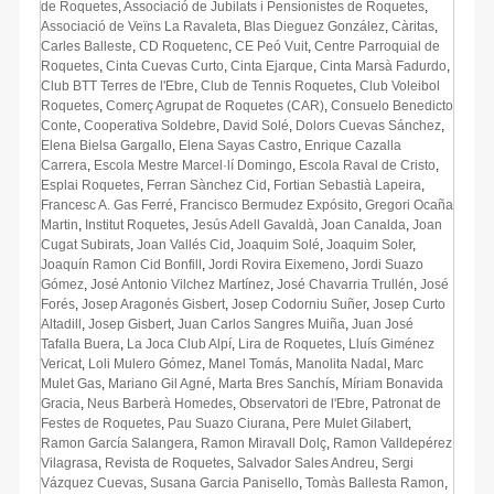
de Roquetes
,
Associació de Jubilats i Pensionistes de Roquetes
,
Associació de Veïns La Ravaleta
,
Blas Dieguez González
,
Càritas
,
Carles Balleste
,
CD Roquetenc
,
CE Peó Vuit
,
Centre Parroquial de
Roquetes
,
Cinta Cuevas Curto
,
Cinta Ejarque
,
Cinta Marsà Fadurdo
,
Club BTT Terres de l'Ebre
,
Club de Tennis Roquetes
,
Club Voleibol
Roquetes
,
Comerç Agrupat de Roquetes (CAR)
,
Consuelo Benedicto
Conte
,
Cooperativa Soldebre
,
David Solé
,
Dolors Cuevas Sánchez
,
Elena Bielsa Gargallo
,
Elena Sayas Castro
,
Enrique Cazalla
Carrera
,
Escola Mestre Marcel·lí Domingo
,
Escola Raval de Cristo
,
Esplai Roquetes
,
Ferran Sànchez Cid
,
Fortian Sebastià Lapeira
,
Francesc A. Gas Ferré
,
Francisco Bermudez Expósito
,
Gregori Ocaña
Martin
,
Institut Roquetes
,
Jesús Adell Gavaldà
,
Joan Canalda
,
Joan
Cugat Subirats
,
Joan Vallés Cid
,
Joaquim Solé
,
Joaquim Soler
,
Joaquín Ramon Cid Bonfill
,
Jordi Rovira Eixemeno
,
Jordi Suazo
Gómez
,
José Antonio Vilchez Martínez
,
José Chavarria Trullén
,
José
Forés
,
Josep Aragonés Gisbert
,
Josep Codorniu Suñer
,
Josep Curto
Altadill
,
Josep Gisbert
,
Juan Carlos Sangres Muiña
,
Juan José
Tafalla Buera
,
La Joca Club Alpí
,
Lira de Roquetes
,
Lluís Giménez
Vericat
,
Loli Mulero Gómez
,
Manel Tomás
,
Manolita Nadal
,
Marc
Mulet Gas
,
Mariano Gil Agné
,
Marta Bres Sanchís
,
Míriam Bonavida
Gracia
,
Neus Barberà Homedes
,
Observatori de l'Ebre
,
Patronat de
Festes de Roquetes
,
Pau Suazo Ciurana
,
Pere Mulet Gilabert
,
Ramon García Salangera
,
Ramon Miravall Dolç
,
Ramon Valldepérez
Vilagrasa
,
Revista de Roquetes
,
Salvador Sales Andreu
,
Sergi
Vázquez Cuevas
,
Susana Garcia Panisello
,
Tomàs Ballesta Ramon
,