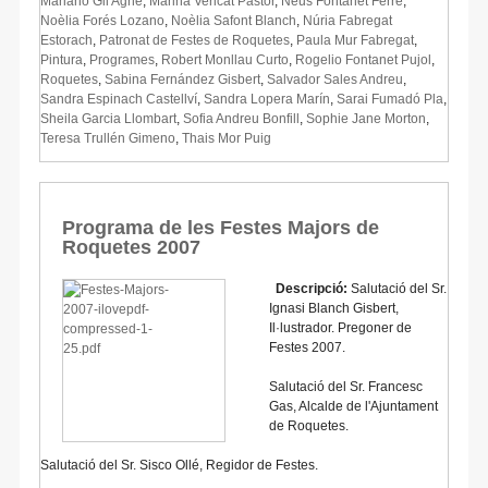
Mariano Gil Agné
,
Marina Vericat Pastor
,
Neus Fontanet Ferré
,
Noèlia Forés Lozano
,
Noèlia Safont Blanch
,
Núria Fabregat
Estorach
,
Patronat de Festes de Roquetes
,
Paula Mur Fabregat
,
Pintura
,
Programes
,
Robert Monllau Curto
,
Rogelio Fontanet Pujol
,
Roquetes
,
Sabina Fernández Gisbert
,
Salvador Sales Andreu
,
Sandra Espinach Castellví
,
Sandra Lopera Marín
,
Sarai Fumadó Pla
,
Sheila Garcia Llombart
,
Sofia Andreu Bonfill
,
Sophie Jane Morton
,
Teresa Trullén Gimeno
,
Thais Mor Puig
Programa de les Festes Majors de
Roquetes 2007
Descripció:
Salutació del Sr.
Ignasi Blanch Gisbert,
Il·lustrador. Pregoner de
Festes 2007.
Salutació del Sr. Francesc
Gas, Alcalde de l'Ajuntament
de Roquetes.
Salutació del Sr. Sisco Ollé, Regidor de Festes.