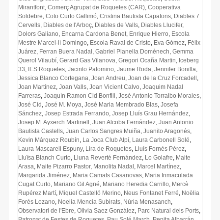
Mirantfont
,
Comerç Agrupat de Roquetes (CAR)
,
Cooperativa
Soldebre
,
Coto Curto Gallimó
,
Cristina Bautista Capafons
,
Diables 7
Cervells
,
Diables de l'Arboç
,
Diables de Valls
,
Diables Llucifer
,
Dolors Galiano
,
Encarna Cardona Benet
,
Enrique Hierro
,
Escola
Mestre Marcel·lí Domingo
,
Escola Raval de Cristo
,
Eva Gómez
,
Félix
Juárez
,
Ferran Buera Nadal
,
Gabriel Planella Domènech
,
Gemma
Querol Vilaubí
,
Gerard Gas Vilanova
,
Gregori Ocaña Martin
,
Iceberg
33
,
IES Roquetes
,
Jacinto Palomino
,
Jaume Roda
,
Jennifer Bonilla
,
Jessica Blanco Cortegana
,
Joan Andreu
,
Joan de la Cruz Forcadell
,
Joan Martínez
,
Joan Valls
,
Joan Vicient Calvo
,
Joaquim Nadal
Farreras
,
Joaquín Ramon Cid Bonfill
,
José Antonio Torralbo Morales
,
José Cid
,
José M. Moya
,
José Maria Membrado Blas
,
Josefa
Sánchez
,
Josep Estrada Ferrando
,
Josep Lluís Grau Hernández
,
Josep M. Ayxerch Martinell
,
Juan Alcoba Fernández
,
Juan Antonio
Bautista Castells
,
Juan Carlos Sangres Muiña
,
Juanito Aragonés
,
Kevin Márquez Roubín
,
La Joca Club Alpí
,
Laura Carbonell Solé
,
Laura Mascarell Espuny
,
Lira de Roquetes
,
Lluís Fornés Pérez
,
Lluïsa Blanch Curto
,
Lluna Reverté Fernández
,
Lo Golafre
,
Maite
Arasa
,
Maite Pizarro Pastor
,
Manolita Nadal
,
Marcel Martínez
,
Margarida Jiménez
,
Maria Camats Casanovas
,
Maria Inmaculada
Cugat Curto
,
Mariano Gil Agné
,
Mariano Heredia Carrillo
,
Mercè
Rupérez Martí
,
Miquel Castelló Merino
,
Neus Fontanet Ferré
,
Noèlia
Forés Lozano
,
Noelia Mencia Subirats
,
Núria Menasanch
,
Observatori de l'Ebre
,
Olivia Saez González
,
Parc Natural dels Ports
,
Patronat de Festes de Roquetes
,
Pau Solé March
,
Pepita Albarrán