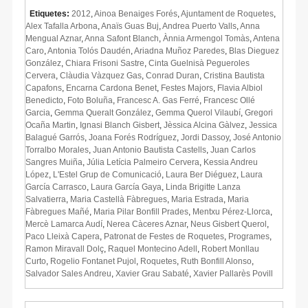
Etiquetes:
2012
,
Ainoa Benaiges Forés
,
Ajuntament de Roquetes
,
Alex Tafalla Arbona
,
Anaïs Guas Buj
,
Andrea Puerto Valls
,
Anna
Mengual Aznar
,
Anna Safont Blanch
,
Ànnia Armengol Tomàs
,
Antena
Caro
,
Antonia Tolós Daudén
,
Ariadna Muñoz Paredes
,
Blas Dieguez
González
,
Chiara Frisoni Sastre
,
Cinta Guelnisà Pegueroles
Cervera
,
Clàudia Vàzquez Gas
,
Conrad Duran
,
Cristina Bautista
Capafons
,
Encarna Cardona Benet
,
Festes Majors
,
Flavia Albiol
Benedicto
,
Foto Boluña
,
Francesc A. Gas Ferré
,
Francesc Ollé
Garcia
,
Gemma Queralt González
,
Gemma Querol Vilaubí
,
Gregori
Ocaña Martin
,
Ignasi Blanch Gisbert
,
Jèssica Alcina Gàlvez
,
Jessica
Balagué Garrós
,
Joana Forés Rodríguez
,
Jordi Dassoy
,
José Antonio
Torralbo Morales
,
Juan Antonio Bautista Castells
,
Juan Carlos
Sangres Muiña
,
Júlia Letícia Palmeiro Cervera
,
Kessia Andreu
López
,
L'Estel Grup de Comunicació
,
Laura Ber Diéguez
,
Laura
García Carrasco
,
Laura García Gaya
,
Linda Brigitte Lanza
Salvatierra
,
Maria Castellà Fàbregues
,
Maria Estrada
,
Maria
Fàbregues Mañé
,
Maria Pilar Bonfill Prades
,
Mentxu Pérez-Llorca
,
Mercè Lamarca Audí
,
Nerea Càceres Aznar
,
Neus Gisbert Querol
,
Paco Lleixà Capera
,
Patronat de Festes de Roquetes
,
Programes
,
Ramon Miravall Dolç
,
Raquel Montecino Adell
,
Robert Monllau
Curto
,
Rogelio Fontanet Pujol
,
Roquetes
,
Ruth Bonfill Alonso
,
Salvador Sales Andreu
,
Xavier Grau Sabaté
,
Xavier Pallarès Povill