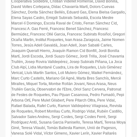
Cooperativa Soldebre
,
Cristian Videllet Romense
,
David Bonilla
,
David Voltes Cortejana
,
Dídac Chavarría Martí
,
Dolors Cuevas
Sánchez
,
Dorita Sànchez Bellés
,
Eduard Gas
,
Elena Bielsa Gargallo
,
Elena Sayas Castro
,
Emigdi Subirats Sebastià
,
Escola Mestre
Marcel·lí Domingo
,
Escola Raval de Cristo
,
Ferran Sànchez Cid
,
Francesc A. Gas Ferré
,
Francesc Benet Sànchez
,
Francesc
Bermúdez
,
Francesc Ollé Garcia
,
Francesc Subirats Rosiñol
,
Gregori
Ocaña Martin
,
Institut Roquetes
,
Ivan Arasa Zaragoza
,
Jaime Nomen
Torres
,
Jesús Adell Gavaldà
,
Joan Adell
,
Joan Sabaté Carles
,
Joaquim Queralt Hierro
,
Joaquín Ramon Cid Bonfill
,
Jordi Bonilla
Martí
,
Jordi Escoda
,
Jordi Suazo Gómez
,
Jordi Trilla
,
José Chavarria
Trullén
,
Josep Rovira Valldepérez
,
Josep Subirats Piñana
,
La Joca
Club Alpí
,
Lidia Muntané Cuadra
,
Lira de Roquetes
,
Lluís Giménez
Vericat
,
Lluís Martín Santos
,
Loli Mulero Gómez
,
Maikel Fernández
,
Marc Curto Castells
,
Mariano Gil Agné
,
Marta Bres Sanchís
,
Mercè
Miralles
,
Miquel Torta
,
Montse Rollán Jovani
,
Neus Arasa
,
Neus
Trullén García
,
Observatori de l'Ebre
,
Oriol Sanz Cervera
,
Patronat
de Festes de Roquetes
,
Pau Pijuan Casanova
,
Pedro Fumadó
,
Pepi
Arbona Ortí
,
Pere Mulet Gilabert
,
Pere Pitarch Oltra
,
Pere Vidal
,
Rafael Balada
,
Rafel Curto
,
Ramon Valldepérez Vilagrasa
,
Revista
de Roquetes
,
Robert Monllau Curto
,
Rodrigo Vidal
,
Rubén Castillo
,
Salvador Sales Andreu
,
Sergi Costes
,
Sergi Costes Ferré
,
Sergi
Rodríguez Antó
,
Susana Garcia Panisello
,
Teresa Martí
,
Teresa Moya
Giné
,
Teresa Vilaubí
,
Tomàs Ballesta Ramon
,
Unió de Pagesos
,
Vanesa Solé Vidal
,
Víctor Gimeno
,
Xavier Lerín
,
Xavier Pallarès