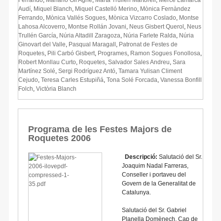
Audí
,
Miquel Blanch
,
Miquel Castelló Merino
,
Mònica Fernàndez
Ferrando
,
Mònica Vallés Sogues
,
Mònica Vizcarro Coslado
,
Montse
Lahosa Alcoverro
,
Montse Rollán Jovani
,
Neus Gisbert Querol
,
Neus
Trullén García
,
Núria Altadill Zaragoza
,
Núria Farlete Ralda
,
Núria
Ginovart del Valle
,
Pasqual Maragall
,
Patronat de Festes de
Roquetes
,
Pili Carbó Gisbert
,
Programes
,
Ramon Sogues Fonollosa
,
Robert Monllau Curto
,
Roquetes
,
Salvador Sales Andreu
,
Sara
Martínez Solé
,
Sergi Rodríguez Antó
,
Tamara Yulisan Climent
Cejudo
,
Teresa Carles Estupiñá
,
Tona Solé Forcada
,
Vanessa Bonfill
Folch
,
Victòria Blanch
Programa de les Festes Majors de
Roquetes 2006
Descripció:
Salutació del Sr.
Joaquim Nadal Farreras,
Conseller i portaveu del
Govern de la Generalitat de
Catalunya.
Salutació del Sr. Gabriel
Planella Domènech, Cap de