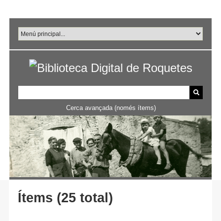
Salta
al
contingut
principal
Cerca avançada (només ítems)
Ítems (25 total)