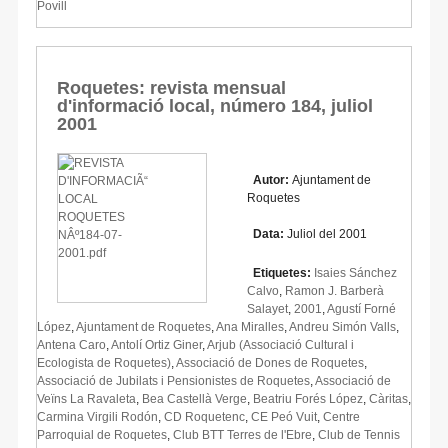
Povill
Roquetes: revista mensual
d'informació local, número 184, juliol
2001
Autor:
Ajuntament de
Roquetes
Data:
Juliol del 2001
Etiquetes:
Isaies Sánchez
Calvo
,
Ramon J. Barberà
Salayet
,
2001
,
Agustí Forné
López
,
Ajuntament de Roquetes
,
Ana Miralles
,
Andreu Simón Valls
,
Antena Caro
,
Antolí Ortiz Giner
,
Arjub (Associació Cultural i
Ecologista de Roquetes)
,
Associació de Dones de Roquetes
,
Associació de Jubilats i Pensionistes de Roquetes
,
Associació de
Veïns La Ravaleta
,
Bea Castellà Verge
,
Beatriu Forés López
,
Càritas
,
Carmina Virgili Rodón
,
CD Roquetenc
,
CE Peó Vuit
,
Centre
Parroquial de Roquetes
,
Club BTT Terres de l'Ebre
,
Club de Tennis