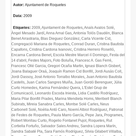
Autor:
Ajuntament de Roquetes
Data:
2009
Etiquetes:
2009
,
Ajuntament de Roquetes
,
Anaïs Avalos Solé
,
Àngel Mesado Jardí
,
Anna Arnal Gas
,
Antonia Tolós Daudén
,
Blanca
Benet Arrastraria
,
Blas Dieguez González
,
Carla Vicente Cid
,
Congregació Mariana de Roquetes
,
Conrad Duran
,
Cristina Bautista
Capafons
,
Cristina Cardona Ivanovic
,
Cristina Herrero Roselló
,
Encarna Cardona Benet
,
Escola Mestre Marcel·lí Domingo
,
Festa del
14 d'abril
,
Festes Majors
,
Foto Boluña
,
Francesc A. Gas Ferré
,
Francesc Ollé Garcia
,
Gregori Ocaña Martin
,
Ignasi Blanch Gisbert
,
Joana Balaguer Oraá
,
Joaquín Ramon Cid Bonfill
,
Jordi Ausàs Coll
,
Jordi Dassoy
,
José Antonio Torralbo Morales
,
Juan Antonio Bautista
Castells
,
Juan Carlos Sangres Muiña
,
Juan Gordó Berenguer
,
Júlia
Curto Homedes
,
Karina Fernández Quera
,
L'Estel Grup de
Comunicació
,
Leonardo Escoda Iniesta
,
Lidia Castillo Rodríguez
,
Maria Pilar Bonfill Prades
,
Marina Mendieta Homs
,
Meritxell Blanch
Subirats
,
Mireia Sanabra Carles
,
Montse Solé Carles
,
Neus
Carbonell Solé
,
Noèlia Antó Caro
,
Noemí Albiol Rodríguez
,
Patronat
de Festes de Roquetes
,
Paula Marro García
,
Pepe Jara
,
Programes
,
Robert Monllau Curto
,
Rogelio Fontanet Pujol
,
Roquetes
,
Rut
Cortiella Fortuño
,
Salvador Sales Andreu
,
Sandra Lopera Marín
,
Sandra Sabaté Pla
,
Sara Farnós Rodríguez
,
Silvia Gilabert Villalba
,