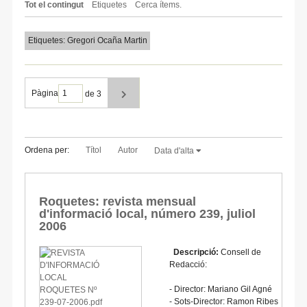
Tot el contingut
Etiquetes
Cerca ítems.
Etiquetes: Gregori Ocaña Martin
Pàgina
de 3
Ordena per:
Títol
Autor
Data d'alta
Roquetes: revista mensual
d'informació local, número 239, juliol
2006
Descripció:
Consell de
Redacció:
- Director: Mariano Gil Agné
- Sots-Director: Ramon Ribes