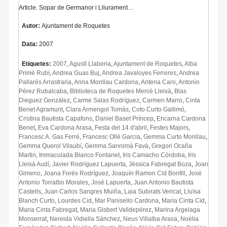
Article. Sopar de Germanor i Lliurament…
Autor:
Ajuntament de Roquetes
Data:
2007
Etiquetes:
2007
,
Agustí Llaberia
,
Ajuntament de Roquetes
,
Alba
Primé Rubí
,
Andrea Guas Buj
,
Andrea Javaloyes Ferreres
,
Andrea
Pallarés Arrastraria
,
Anna Monllau Cardona
,
Antena Caro
,
Antonio
Pérez Rubalcaba
,
Biblioteca de Roquetes Mercè Lleixà
,
Blas
Dieguez González
,
Carme Salas Rodríguez
,
Carmen Marro
,
Cinta
Benet Agramunt
,
Clara Armengol Tomàs
,
Coto Curto Gallimó
,
Cristina Bautista Capafons
,
Daniel Baset Príncep
,
Encarna Cardona
Benet
,
Eva Cardona Arasa
,
Festa del 14 d'abril
,
Festes Majors
,
Francesc A. Gas Ferré
,
Francesc Ollé Garcia
,
Gemma Curto Monllau
,
Gemma Querol Vilaubí
,
Gemma Sanromà Favà
,
Gregori Ocaña
Martin
,
Immaculada Blanco Fontanet
,
Iris Camacho Córdoba
,
Iris
Lleixà Audí
,
Javier Rodríguez Lapuerta
,
Jèssica Fabregat Boza
,
Joan
Gimeno
,
Joana Forés Rodríguez
,
Joaquín Ramon Cid Bonfill
,
José
Antonio Torralbo Morales
,
José Lapuerta
,
Juan Antonio Bautista
Castells
,
Juan Carlos Sangres Muiña
,
Laia Subirats Vericat
,
Lluïsa
Blanch Curto
,
Lourdes Cid
,
Mar Panisello Cardona
,
Maria Cinta Cid
,
Maria Cinta Fabregat
,
Maria Gisbert Valldepérez
,
Marina Argelaga
Monserrat
,
Nereida Vidiella Sánchez
,
Neus Villalba Arasa
,
Noèlia