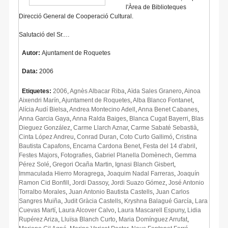
l'Àrea de Biblioteques
Direcció General de Cooperació Cultural.
Salutació del Sr.…
Autor:
Ajuntament de Roquetes
Data:
2006
Etiquetes:
2006
,
Agnès Albacar Riba
,
Aïda Sales Granero
,
Ainoa
Aixendri Marín
,
Ajuntament de Roquetes
,
Alba Blanco Fontanet
,
Alícia Audí Bielsa
,
Andrea Montecino Adell
,
Anna Benet Cabanes
,
Anna Garcia Gaya
,
Anna Ralda Baiges
,
Blanca Cugat Bayerri
,
Blas
Dieguez González
,
Carme Llarch Aznar
,
Carme Sabaté Sebastià
,
Cinta López Andreu
,
Conrad Duran
,
Coto Curto Gallimó
,
Cristina
Bautista Capafons
,
Encarna Cardona Benet
,
Festa del 14 d'abril
,
Festes Majors
,
Fotografies
,
Gabriel Planella Domènech
,
Gemma
Pérez Solé
,
Gregori Ocaña Martin
,
Ignasi Blanch Gisbert
,
Immaculada Hierro Moragrega
,
Joaquim Nadal Farreras
,
Joaquín
Ramon Cid Bonfill
,
Jordi Dassoy
,
Jordi Suazo Gómez
,
José Antonio
Torralbo Morales
,
Juan Antonio Bautista Castells
,
Juan Carlos
Sangres Muiña
,
Judit Gràcia Castells
,
Kryshna Balagué García
,
Lara
Cuevas Martí
,
Laura Alcover Calvo
,
Laura Mascarell Espuny
,
Lidia
Rupérez Ariza
,
Lluïsa Blanch Curto
,
Maria Domínguez Arrufat
,