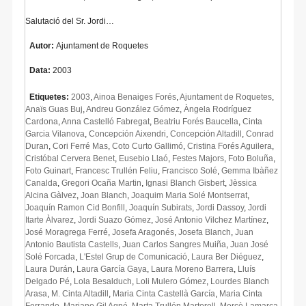
Salutació del Sr. Jordi…
Autor:
Ajuntament de Roquetes
Data:
2003
Etiquetes:
2003
,
Ainoa Benaiges Forés
,
Ajuntament de Roquetes
,
Anaïs Guas Buj
,
Andreu González Gómez
,
Àngela Rodríguez
Cardona
,
Anna Castelló Fabregat
,
Beatriu Forés Baucella
,
Cinta
Garcia Vilanova
,
Concepción Aixendri
,
Concepción Altadill
,
Conrad
Duran
,
Cori Ferré Mas
,
Coto Curto Gallimó
,
Cristina Forés Aguilera
,
Cristóbal Cervera Benet
,
Eusebio Llaó
,
Festes Majors
,
Foto Boluña
,
Foto Guinart
,
Francesc Trullén Feliu
,
Francisco Solé
,
Gemma Ibàñez
Canalda
,
Gregori Ocaña Martin
,
Ignasi Blanch Gisbert
,
Jèssica
Alcina Gàlvez
,
Joan Blanch
,
Joaquim Maria Solé Montserrat
,
Joaquín Ramon Cid Bonfill
,
Joaquín Subirats
,
Jordi Dassoy
,
Jordi
Itarte Àlvarez
,
Jordi Suazo Gómez
,
José Antonio Vilchez Martínez
,
José Moragrega Ferré
,
Josefa Aragonés
,
Josefa Blanch
,
Juan
Antonio Bautista Castells
,
Juan Carlos Sangres Muiña
,
Juan José
Solé Forcada
,
L'Estel Grup de Comunicació
,
Laura Ber Diéguez
,
Laura Durán
,
Laura García Gaya
,
Laura Moreno Barrera
,
Lluís
Delgado Pé
,
Lola Besalduch
,
Loli Mulero Gómez
,
Lourdes Blanch
Arasa
,
M. Cinta Altadill
,
Maria Cinta Castellà García
,
Maria Cinta
Ferrando
,
Mariano Gil Agné
,
Marta Trullén Martorell
,
Mercè Lamarca