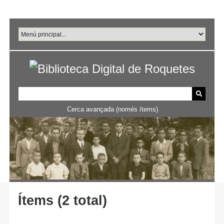
Salta
al
contingut
principal
Cerca avançada (només ítems)
Ítems (2 total)