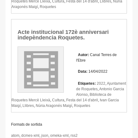
Roquetes Mercè Lleixà
,
Cultura
,
Festa del 14 d'abril
,
Llibres
,
Núria
Aragonés Maigí
,
Roquetes
Acte institucional 172è anniversari
indepèndencia Roquetes.
Autor:
Canal Terres de
l'Ebre
Data:
14/04/2022
Etiquetes:
2022
,
Ajuntament
de Roquetes
,
Antonio Garcia
Alonso
,
Biblioteca de
Roquetes Mercè Lleixà
,
Cultura
,
Festa del 14 d'abril
,
Ivan Garcia
Maigí
,
Llibres
,
Núria Aragonés Maigí
,
Roquetes
Formats de sortida
atom
,
dcmes-xml
,
json
,
omeka-xml
,
rss2