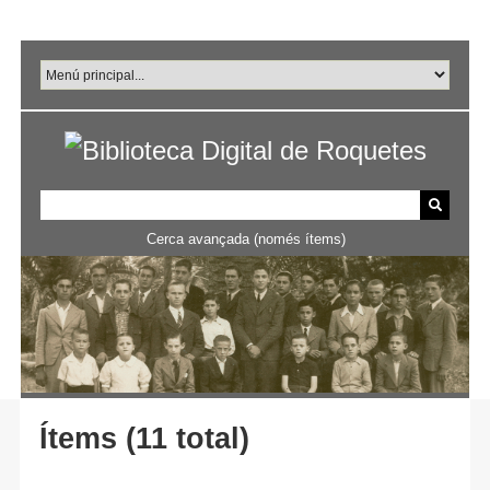
Salta
al
contingut
principal
Cerca avançada (només ítems)
Ítems (11 total)