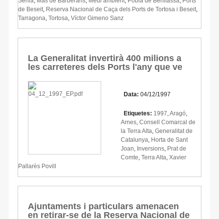
Sénia
,
Mas de Barberans
,
Medi ambient
,
Pobla de Benifassà
,
Ports
de Beseit
,
Reserva Nacional de Caça dels Ports de Tortosa i Beseit
,
Tarragona
,
Tortosa
,
Víctor Gimeno Sanz
La Generalitat invertirà 400 milions a
les carreteres dels Ports l'any que ve
Data:
04/12/1997
Etiquetes:
1997
,
Aragó
,
Arnes
,
Consell Comarcal de
la Terra Alta
,
Generalitat de
Catalunya
,
Horta de Sant
Joan
,
Inversions
,
Prat de
Comte
,
Terra Alta
,
Xavier
Pallarès Povill
Ajuntaments i particulars amenacen
en retirar-se de la Reserva Nacional de