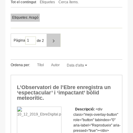
Tot el contingut
Etiquetes
Cerca ítems.
Etiquetes: Aragó
Pàgina
de 2
Ordena per:
Títol
Autor
Data d'alta
L’Observatori de l’Ebre enregistra un
‘espectacular’ i ‘impactant’ bòlid
meteorític.
Descripció:
<div
class="mejs-overlay-button"
role="button" tabindex="0"
aria-label="Reprodueix" aria-
pressed="true"></div>