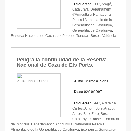
Etiquetes:
1997
,
Aragó
,
Catalunya
,
Departament
d'Agricultura Ramaderia
Pesca i Alimentació de la
Generalitat de Catalunya
,
Generalitat de Catalunya
,
Reserva Nacional de Caça dels Ports de Tortosa i Beseit
,
València
Peligra la continuidad de la Reserva
Nacional de Caza de Els Ports.
Autor:
Marco A. Soria
Data:
02/10/1997
Etiquetes:
1997
,
Alfara de
Carles
,
Antoni Solé
,
Aragó
,
Arnes
,
Baix Ebre
,
Beseit
,
Catalunya
,
Consell Comarcal
del Montsià
,
Departament d'Agricultura Ramaderia Pesca i
Alimentació de la Generalitat de Catalunya
,
Economia
,
Generalitat