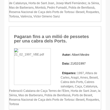
de Catalunya
,
Horta de Sant Joan
,
Josep Martí Fernàndez
,
la Sénia
,
Mas de Barberans
,
Montsià
,
Pedro Fumadó
,
Pobla de Benifassà
,
Reserva Nacional de Caça dels Ports de Tortosa i Beseit
,
Roquetes
,
Tortosa
,
València
,
Víctor Gimeno Sanz
Pagaran fins a un milió de pessetes
per una cabra dels Ports.
Autor:
Albert Mestre
Data:
21/02/1997
Etiquetes:
1997
,
Alfara de
Carles
,
Aragó
,
Arnes
,
Beseit
,
Cabra dels Ports
,
Cabres
salvatges
,
Caça
,
Catalunya
,
Federació Catalana de Caça Terres de l'Ebre
,
Horta de Sant Joan
,
la
Sénia
,
Mas de Barberans
,
Pobla de Benifassà
,
Ports de Beseit
,
Reserva Nacional de Caça dels Ports de Tortosa i Beseit
,
Roquetes
,
Tortosa