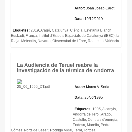
Autor:
Joan Josep Carot
Data:
10/12/2019
Etiquetes:
2019
,
Aragó
,
Catalunya
,
Ciència
,
Estefania Blanch
,
Euskadi
,
França
,
Institut d'Estudis Espacials de Catalunya (IEEC)
,
la
Rioja
,
Meteorits
,
Navarra
,
Observatori de l'Ebre
,
Roquetes
,
València
La Audiencia de Teruel reabre la
investigación de la térmica de Andorra
Autor:
Marco A. Soria
Data:
25/06/1995
Etiquetes:
1995
,
Alcanyís
,
Andorra de Terol
,
Aragó
,
Castelló
,
Centrals d'energia
,
Endesa
,
Morella
,
Pedro
Gómez
,
Ports de Beseit
,
Rodrigo Vidal
,
Terol
,
Tortosa