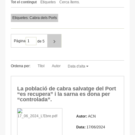
Tot el contingut
Etiquetes
Cerca ítems.
Etiquetes: Cabra dels Ports
Pàgina
de 5
Ordena per:
Títol
Autor
Data d'alta
La població de cabra salvatge del Port
“es recupera” i la sarna es dona per
“controlada”.
Autor:
ACN
Data:
17/06/2024