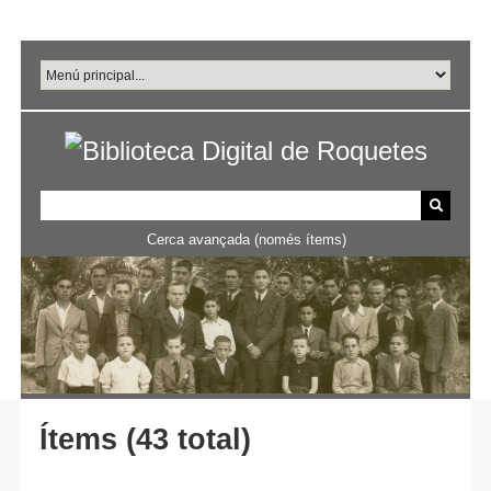
Salta
al
contingut
principal
Cerca avançada (només ítems)
Ítems (43 total)