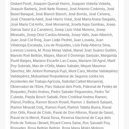
Gisbert Povill
,
Joaquim Queralt Hierro
,
Joaquim Vidiella Vidiella
,
Joaquín Barberà
,
Jordi Itarte Àlvarez
,
José Antonio Codorniu
,
José
Baset Balagué
,
José Blanch Blanch
,
José Borrás
,
José Cervera
,
José Chavarría Adell
,
José Hierro Vidal
,
José Maria Arasa Gargallo
,
José María Cid Ariño
,
José Monserrat
,
Josefa Aspa Gombau
,
Josep
Garcia Sanz (Lo Canalero)
,
Josep Lluís Vidal Moreno
,
Josep
Miravalls
,
Josep Oriol Cardús Almeda
,
Josep Valls
,
Juan Alberich
,
Juan José Cid Roig
,
Juan Llatje Pedret
,
Juan Losada
,
Juan
Villalonga Escalada
,
Lira de Roquetes
,
Lluís Felip Alberca Silva
,
Lorenzo Llorens
,
M. Rosa Molas Vallvé
,
Manel Joan Suárez Guillén
,
Manolo Roé Beltrán
,
Mapes
,
Marcel·lí Domingo Sanjuán
,
Margarida
Puvill Baiges
,
Mariano Escartín Las Casas
,
Mariano Gil Agné
,
Martí
Poy Subirats
,
Mas de n'Ortís
,
Mateo Sabater
,
Miquel Maureso
Sànchez
,
Mn. Antoni Romanyà Pujó
,
Mont Caro
,
Montse Valldepérez
Valldepérez
,
Mutualidad Roquetense de Seguros contra los
Accidentes del Trabajo Agrícola
,
Nativitat Calbet Monserrat
,
Observatori de l'Ebre
,
Parc Natural dels Ports
,
Patronat de Festes de
Roquetes
,
Pedro Andreu
,
Pedro Sabater Pegueroles
,
Pedro Tel
Cubedo
,
Pepita Bosch Sabaté
,
Pere Cristóbal Andreu Ramon
,
Plànol
,
Política
,
Ramon Bosch Rosell
,
Ramon J. Barberà Salayet
,
Ramon Miravall Dolç
,
Ramon Puell
,
Ramon Tafalla Buera
,
Raval
d'en Ortís
,
Raval de Cristo
,
Raval de Don Alfonso
,
Raval de Gasol
,
Raval de la Mercè
,
Raval Nova
,
Reserva Nacional de Caça dels
Ports de Tortosa i Beseit
,
Ricard Cirera Salse
,
Roc Salvadó Poy
,
Roquetes
,
Rosa Beltrán Beltrán
,
Rosa Maria Molés Molinos
,