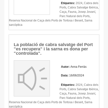
Etiquetes:
2024
,
Cabra dels
Ports
,
Cabra Salvatge Ibèrica
,
Caça
,
Fauna
,
Josep Jovaní
,
Parc Natural dels Ports
,
Reserva Nacional de Caça dels Ports de Tortosa i Beseit
,
Sarna
sarcòptica
La població de cabra salvatge del Port
"es recupera" i la sarna es dona per
"controlada".
Autor:
Anna Ferràs
Data:
16/06/2024
Etiquetes:
2024
,
Cabra dels
Ports
,
Cabra Salvatge Ibèrica
,
Caça
,
Fauna
,
Josep Jovaní
,
Parc Natural dels Ports
,
Reserva Nacional de Caça dels Ports de Tortosa i Beseit
,
Sarna
sarcòptica