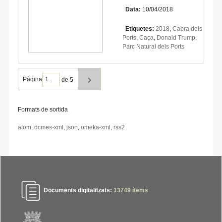
Data:
10/04/2018
Etiquetes:
2018
,
Cabra dels
Ports
,
Caça
,
Donald Trump
,
Parc Natural dels Ports
Pàgina
de 5
Formats de sortida
atom
,
dcmes-xml
,
json
,
omeka-xml
,
rss2
Documents digitalitzats:
13749
ítems