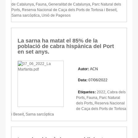
de Catalunya
,
Fauna
,
Generalitat de Catalunya
,
Parc Natural dels
Ports
,
Reserva Nacional de Caça dels Ports de Tortosa i Beseit
,
Sarna sarcòptica
,
Unió de Pagesos
La sarna ha matat el 85% de la
població de cabra hispànica del Port
en set anys.
Autor:
ACN
Data:
07/06/2022
Etiquetes:
2022
,
Cabra dels
Ports
,
Fauna
,
Parc Natural
dels Ports
,
Reserva Nacional
de Caça dels Ports de Tortosa
i Beseit
,
Sarna sarcòptica