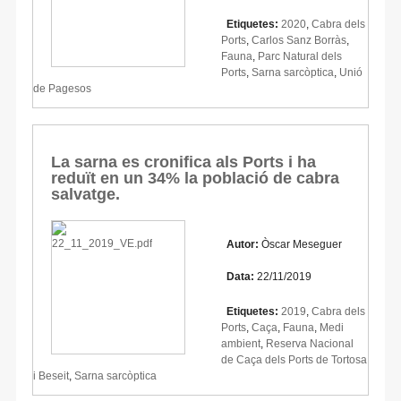
Etiquetes:
2020
,
Cabra dels
Ports
,
Carlos Sanz Borràs
,
Fauna
,
Parc Natural dels
Ports
,
Sarna sarcòptica
,
Unió
de Pagesos
La sarna es cronifica als Ports i ha
reduït en un 34% la població de cabra
salvatge.
Autor:
Òscar Meseguer
Data:
22/11/2019
Etiquetes:
2019
,
Cabra dels
Ports
,
Caça
,
Fauna
,
Medi
ambient
,
Reserva Nacional
de Caça dels Ports de Tortosa
i Beseit
,
Sarna sarcòptica