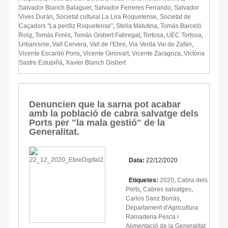
Salvador Blanch Balaguer
,
Salvador Ferreres Ferrando
,
Salvador
Vives Durán
,
Societat cultural La Lira Roquetense
,
Societat de
Caçadors "La perdiz Roquetense"
,
Stella Matutina
,
Tomàs Barceló
Roig
,
Tomás Forés
,
Tomás Gisbert Fabregat
,
Tortosa
,
UEC Tortosa
,
Urbanisme
,
Vall Cervera
,
Vall de l'Ebre
,
Via Verda Val de Zafán
,
Vicente Escardó Pons
,
Vicente Ginovart
,
Vicente Zaragoza
,
Victòria
Sastre Estupiñá
,
Xavier Blanch Gisbert
Denuncien que la sarna pot acabar
amb la població de cabra salvatge dels
Ports per "la mala gestió" de la
Generalitat.
Data:
22/12/2020
Etiquetes:
2020
,
Cabra dels
Ports
,
Cabres salvatges
,
Carlos Sanz Borràs
,
Departament d'Agricultura
Ramaderia Pesca i
Alimentació de la Generalitat