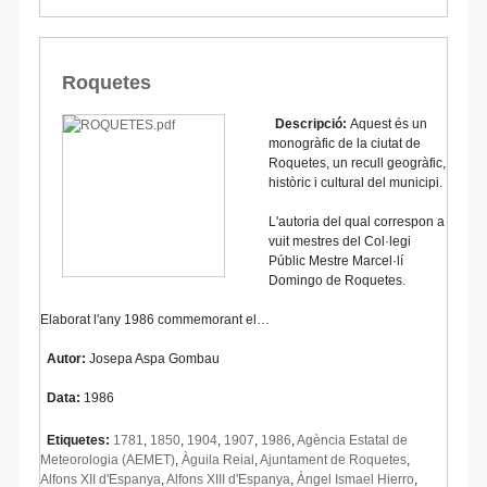
Roquetes
Descripció:
Aquest és un
monogràfic de la ciutat de
Roquetes, un recull geogràfic,
històric i cultural del municipi.
L'autoria del qual correspon a
vuit mestres del Col·legi
Públic Mestre Marcel·lí
Domingo de Roquetes.
Elaborat l'any 1986 commemorant el…
Autor:
Josepa Aspa Gombau
Data:
1986
Etiquetes:
1781
,
1850
,
1904
,
1907
,
1986
,
Agència Estatal de
Meteorologia (AEMET)
,
Àguila Reial
,
Ajuntament de Roquetes
,
Alfons XII d'Espanya
,
Alfons XIII d'Espanya
,
Àngel Ismael Hierro
,