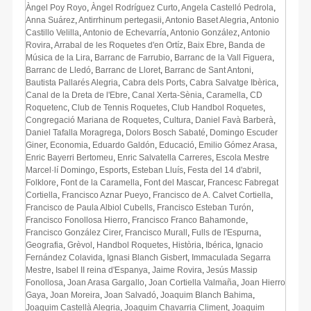
Àngel Poy Royo
,
Àngel Rodríguez Curto
,
Angela Castelló Pedrola
,
Anna Suárez
,
Antirrhinum pertegasii
,
Antonio Baset Alegria
,
Antonio
Castillo Velilla
,
Antonio de Echevarría
,
Antonio González
,
Antonio
Rovira
,
Arrabal de les Roquetes d'en Ortíz
,
Baix Ebre
,
Banda de
Música de la Lira
,
Barranc de Farrubio
,
Barranc de la Vall Figuera
,
Barranc de Lledó
,
Barranc de Lloret
,
Barranc de Sant Antoni
,
Bautista Pallarés Alegria
,
Cabra dels Ports
,
Cabra Salvatge Ibèrica
,
Canal de la Dreta de l'Ebre
,
Canal Xerta-Sènia
,
Caramella
,
CD
Roquetenc
,
Club de Tennis Roquetes
,
Club Handbol Roquetes
,
Congregació Mariana de Roquetes
,
Cultura
,
Daniel Favà Barberà
,
Daniel Tafalla Moragrega
,
Dolors Bosch Sabaté
,
Domingo Escuder
Giner
,
Economia
,
Eduardo Galdón
,
Educació
,
Emilio Gómez Arasa
,
Enric Bayerri Bertomeu
,
Enric Salvatella Carreres
,
Escola Mestre
Marcel·lí Domingo
,
Esports
,
Esteban Lluís
,
Festa del 14 d'abril
,
Folklore
,
Font de la Caramella
,
Font del Mascar
,
Francesc Fabregat
Cortiella
,
Francisco Aznar Pueyo
,
Francisco de A. Calvet Cortiella
,
Francisco de Paula Albiol Cubells
,
Francisco Esteban Turón
,
Francisco Fonollosa Hierro
,
Francisco Franco Bahamonde​​
,
Francisco González Cirer
,
Francisco Murall
,
Fulls de l'Espurna
,
Geografia
,
Grèvol
,
Handbol Roquetes
,
Història
,
Ibérica
,
Ignacio
Fernández Colavida
,
Ignasi Blanch Gisbert
,
Immaculada Segarra
Mestre
,
Isabel II reina d'Espanya
,
Jaime Rovira
,
Jesús Massip
Fonollosa
,
Joan Arasa Gargallo
,
Joan Cortiella Valmaña
,
Joan Hierro
Gaya
,
Joan Moreira
,
Joan Salvadó
,
Joaquim Blanch Bahima
,
Joaquim Castellà Alegria
,
Joaquim Chavarria Climent
,
Joaquim