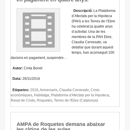
Descripció:
La Plataforma
d’Afectats per la Hipoteca
(PAH) a les Terres de l’Ebre
ha celebrat ja quatre anys
d’activitat. Una de les
membres de la PAH Ebre,
Claudia Cervesato, va
detallar que durant aquest
temps, han aconseguit 100
dacions en pagament, suspendre…
Autor:
Cinta Bonet
Data:
28/11/2016
Etiquetes:
2016
,
Aniversaris
,
Claudia Cervesato
,
Crisis
econòmiques
,
Habitatge
,
Plataforma d'Afectats per la Hipoteca
,
Raval de Cristo
,
Roquetes
,
Terres de l'Ebre (Catalunya)
AMPA de Roquetes demana abaixar
les ràtios de les aules.