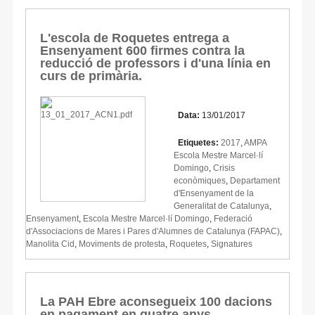
L'escola de Roquetes entrega a
Ensenyament 600 firmes contra la
reducció de professors i d'una línia en
curs de primària.
Data:
13/01/2017
Etiquetes:
2017
,
AMPA
Escola Mestre Marcel·lí
Domingo
,
Crisis
econòmiques
,
Departament
d'Ensenyament de la
Generalitat de Catalunya
,
Ensenyament
,
Escola Mestre Marcel·lí Domingo
,
Federació
d'Associacions de Mares i Pares d'Alumnes de Catalunya (FAPAC)
,
Manolita Cid
,
Moviments de protesta
,
Roquetes
,
Signatures
La PAH Ebre aconsegueix 100 dacions
en pagament en quatre anys.