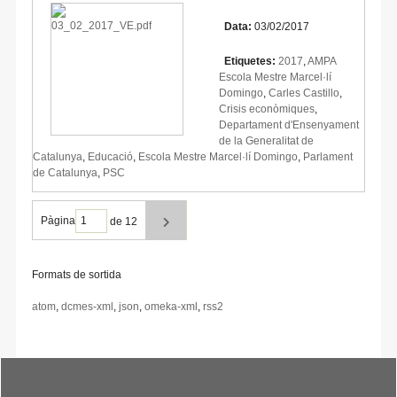
Data:
03/02/2017
Etiquetes:
2017
,
AMPA
Escola Mestre Marcel·lí
Domingo
,
Carles Castillo
,
Crisis econòmiques
,
Departament d'Ensenyament
de la Generalitat de
Catalunya
,
Educació
,
Escola Mestre Marcel·lí Domingo
,
Parlament
de Catalunya
,
PSC
Pàgina
de 12
Formats de sortida
atom
,
dcmes-xml
,
json
,
omeka-xml
,
rss2