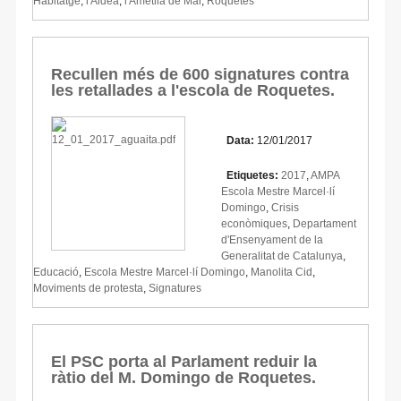
Habitatge
,
l'Aldea
,
l'Ametlla de Mar
,
Roquetes
Recullen més de 600 signatures contra
les retallades a l'escola de Roquetes.
Data:
12/01/2017
Etiquetes:
2017
,
AMPA
Escola Mestre Marcel·lí
Domingo
,
Crisis
econòmiques
,
Departament
d'Ensenyament de la
Generalitat de Catalunya
,
Educació
,
Escola Mestre Marcel·lí Domingo
,
Manolita Cid
,
Moviments de protesta
,
Signatures
El PSC porta al Parlament reduir la
ràtio del M. Domingo de Roquetes.