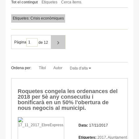
Tot el contingut
Etiquetes
Cerca ítems.
Etiquetes: Crisis econòmiques
Pàgina
de 12
Ordena per:
Títol
Autor
Data d'alta
Roquetes congela les ordenances del
2018 per 5è any consecutiu i
bonificarà en un 50% l'obertura de
nous negocis al municipi.
Data:
17/11/2017
Etiquetes:
2017
,
Ajuntament