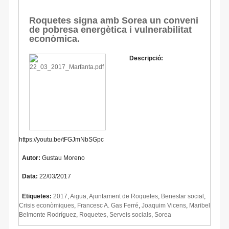
Roquetes signa amb Sorea un conveni
de pobresa energètica i vulnerabilitat
econòmica.
Descripció:
https://youtu.be/tFGJmNbSGpc
Autor:
Gustau Moreno
Data:
22/03/2017
Etiquetes:
2017
,
Aigua
,
Ajuntament de Roquetes
,
Benestar social
,
Crisis econòmiques
,
Francesc A. Gas Ferré
,
Joaquim Vicens
,
Maribel
Belmonte Rodríguez
,
Roquetes
,
Serveis socials
,
Sorea