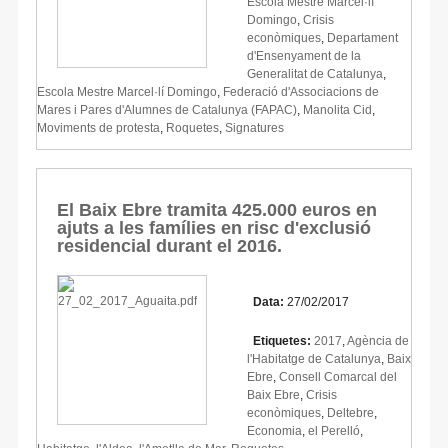
Escola Mestre Marcel·lí
Domingo
,
Crisis
econòmiques
,
Departament
d'Ensenyament de la
Generalitat de Catalunya
,
Escola Mestre Marcel·lí Domingo
,
Federació d'Associacions de
Mares i Pares d'Alumnes de Catalunya (FAPAC)
,
Manolita Cid
,
Moviments de protesta
,
Roquetes
,
Signatures
El Baix Ebre tramita 425.000 euros en
ajuts a les famílies en risc d'exclusió
residencial durant el 2016.
Data:
27/02/2017
Etiquetes:
2017
,
Agència de
l'Habitatge de Catalunya
,
Baix
Ebre
,
Consell Comarcal del
Baix Ebre
,
Crisis
econòmiques
,
Deltebre
,
Economia
,
el Perelló
,